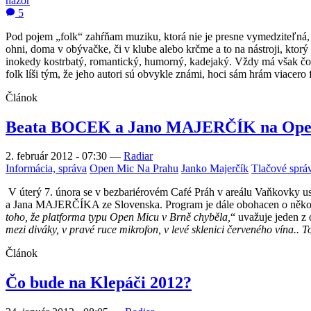
názor
5
Pod pojem „folk“ zahŕňam muziku, ktorá nie je presne vymedziteľná, al
ohni, doma v obývačke, či v klube alebo krčme a to na nástroji, ktorý
inokedy kostrbatý, romantický, humorný, kadejaký. Vždy má však čos
folk líši tým, že jeho autori sú obvykle známi, hoci sám hrám viacero 
Článok
Beata BOCEK a Jano MAJERČÍK na Op
2. február 2012 - 07:30
—
Radiar
Informácia, správa
Open Mic Na Prahu
Janko Majerčík
Tlačové sprá
V úterý 7. února se v bezbariérovém Café Práh v areálu Vaňkovky 
a Jana MAJERČÍKA ze Slovenska. Program je dále obohacen o několik
toho, že platforma typu Open Micu v Brně chyběla,
“ uvažuje jeden z
mezi diváky, v pravé ruce mikrofon, v levé sklenici červeného vína.. To
Článok
Čo bude na Klepáči 2012?