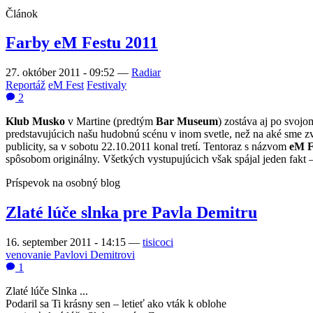
Článok
Farby eM Festu 2011
27. október 2011 - 09:52
—
Radiar
Reportáž
eM Fest
Festivaly
2
Klub Musko
v Martine (predtým
Bar Museum
) zostáva aj po svoj
predstavujúcich našu hudobnú scénu v inom svetle, než na aké sme zv
publicity, sa v sobotu 22.10.2011 konal tretí. Tentoraz s názvom
eM F
spôsobom originálny. Všetkých vystupujúcich však spájal jeden fakt – 
Príspevok na osobný blog
Zlaté lúče slnka pre Pavla Demitru
16. september 2011 - 14:15
—
tisicoci
venovanie Pavlovi Demitrovi
1
Zlaté lúče Slnka ...
Podaril sa Ti krásny sen – letieť ako vták k oblohe