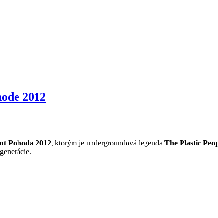
hode 2012
nt Pohoda 2012
, ktorým je undergroundová legenda
The Plastic Peop
 generácie.