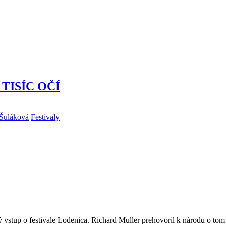
z TISÍC OČÍ
 Šuláková
Festivaly
stup o festivale Lodenica. Richard Muller prehovoril k národu o tom a