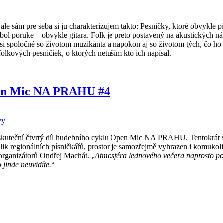
e sám pre seba si ju charakterizujem takto: Pesničky, ktoré obvykle píšu
 bol poruke – obvykle gitara. Folk je preto postavený na akustických ná
i spoločné so životom muzikanta a napokon aj so životom tých, čo ho
folkových pesničiek, o ktorých netuším kto ich napísal.
en Mic NA PRAHU #4
vy
uskuteční čtvrtý díl hudebního cyklu Open Mic NA PRAHU. Tentokrát 
 regionálních písničkářů, prostor je samozřejmě vyhrazen i komukoli
 organizátorů Ondřej Machát. „
Atmosféra lednového večera naprosto poh
 jinde neuvidíte.
“