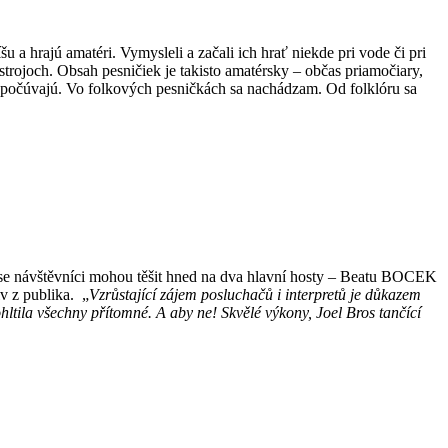
 a hrajú amatéri. Vymysleli a začali ich hrať niekde pri vode či pri
strojoch. Obsah pesničiek je takisto amatérsky – občas priamočiary,
 počúvajú. Vo folkových pesničkách sa nachádzam. Od folklóru sa
se návštěvníci mohou těšit hned na dva hlavní hosty – Beatu BOCEK
v z publika.
„
Vzrůstající zájem posluchačů i interpretů je důkazem
ltila všechny přítomné. A aby ne! Skvělé výkony, Joel Bros tančící