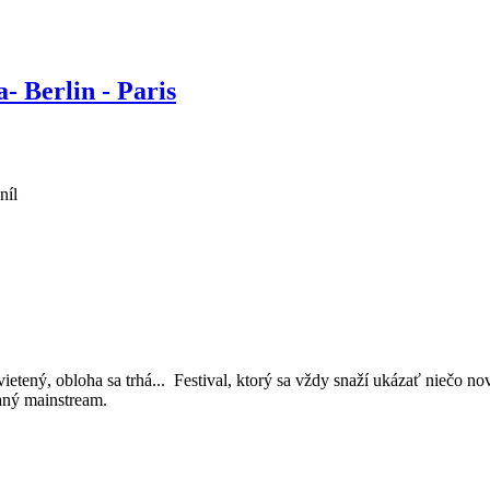
- Berlin - Paris
níl
svietený, obloha sa trhá... Festival, ktorý sa vždy snaží ukázať niečo 
haný mainstream.