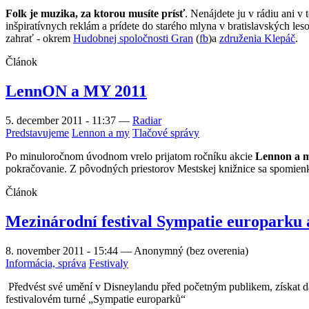
Folk je muzika, za ktorou musíte prísť
. Nenájdete ju v rádiu ani v
inšpiratívnych reklám a prídete do starého mlyna v bratislavských les
zahrať - okrem
Hudobnej spoločnosti Gran
(
fb
)a
združenia Klepáč
.
Článok
LennON a MY 2011
5. december 2011 - 11:37
—
Radiar
Predstavujeme
Lennon a my
Tlačové správy
Po minuloročnom úvodnom vrelo prijatom ročníku akcie
Lennon a 
pokračovanie. Z pôvodných priestorov Mestskej knižnice sa spomienko
Článok
Mezinárodní festival Sympatie europarku
8. november 2011 - 15:44
—
Anonymný (bez overenia)
Informácia, správa
Festivaly
Předvést své umění v Disneylandu před početným publikem, získat 
festivalovém turné „Sympatie europarků“