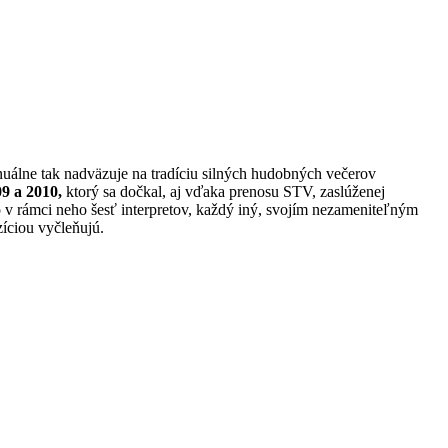
nuálne tak nadväzuje na tradíciu silných hudobných večerov
9 a 2010,
ktorý sa dočkal, aj vďaka prenosu STV, zaslúženej
 v rámci neho šesť interpretov, každý iný, svojím nezameniteľným
zíciou vyčleňujú.