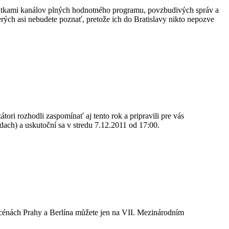
desiatkami kanálov plných hodnotného programu, povzbudivých správ a
erých asi nebudete poznať, pretože ich do Bratislavy nikto nepozve
átori rozhodli zaspomínať aj tento rok a pripravili pre vás
ach) a uskutoční sa v stredu 7.12.2011 od 17:00.
 scénách Prahy a Berlína můžete jen na VII. Mezinárodním