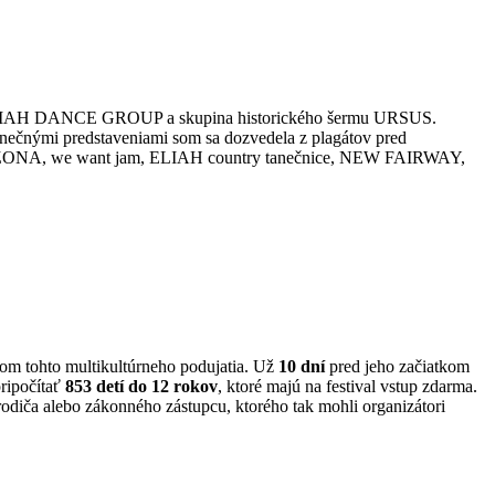
 ELIAH DANCE GROUP a skupina historického šermu URSUS.
tanečnými predstaveniami som sa dozvedela z plagátov pred
 ARIZONA, we want jam, ELIAH country tanečnice, NEW FAIRWAY,
íkom tohto multikultúrneho podujatia. Už
10 dní
pred jeho začiatkom
pripočítať
853 detí do 12 rokov
, ktoré majú na festival vstup zdarma.
 rodiča alebo zákonného zástupcu, ktorého tak mohli organizátori