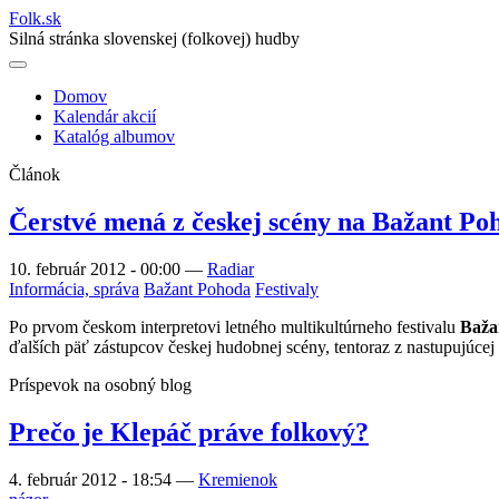
Folk
.
sk
Silná stránka slovenskej (folkovej) hudby
Domov
Kalendár akcií
Main
Katalóg albumov
navigation
Článok
Čerstvé mená z českej scény na Bažant Po
10. február 2012 - 00:00
—
Radiar
Informácia, správa
Bažant Pohoda
Festivaly
Po prvom českom interpretovi letného multikultúrneho festivalu
Baža
ďalších päť zástupcov českej hudobnej scény, tentoraz z nastupujúcej
Príspevok na osobný blog
Prečo je Klepáč práve folkový?
4. február 2012 - 18:54
—
Kremienok