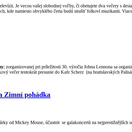
 televízii. Je vecou vašej slobodnej voľby, či obetujete dva večery s 
och, kde namiesto obvyklého čerta budú strašiť folkoví muzikanti. Viac
my
; zorganizovanej pri príležitosti 30. výročia Johna Lennona sa organiz
vý večer tentokrát presunie do Kafe Scherz (na bratislavských Palisád
 a Zimní pohádka
dárky od Mickey Mouse, účastnit
se galakoncertů na nejprestižnějších