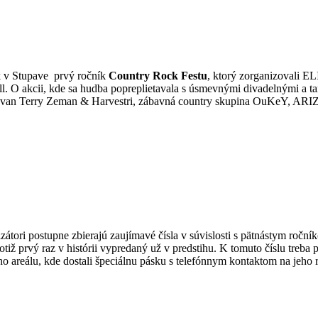
ík v Stupave prvý ročník
Country Rock Festu
, ktorý zorganizovali
roll. O akcii, kde sa hudba popreplietavala s úsmevnými divadelnými a 
ia Ivan Terry Zeman & Harvestri, zábavná country skupina OuKeY,
zátori postupne zbierajú zaujímavé čísla v súvislosti s pätnástym ročn
 totiž prvý raz v histórii vypredaný už v predstihu. K tomuto číslu treba 
ého areálu, kde dostali špeciálnu pásku s telefónnym kontaktom na jeho