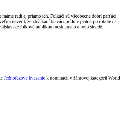
 máme radi aj priamo ich. Folkáči sú všeobecne dobrí parťáci
veľmi neveril, že zhýčkaní blaváci prídu v piatok po robote na
bratislavské folkové publikum nesklamalo a bolo skvelé.
le
Jednofazove kvasenie
k nominácii v žánrovej kategórii World