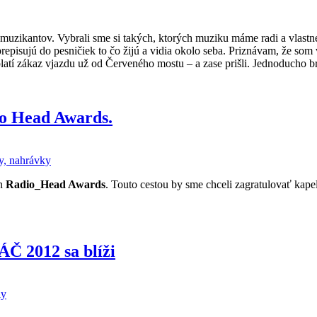
uzikantov. Vybrali sme si takých, ktorých muziku máme radi a vlastne
prepisujú do pesničiek to čo žijú a vidia okolo seba. Priznávam, že som 
 platí zákaz vjazdu už od Červeného mostu – a zase prišli. Jednoducho 
io Head Awards.
, nahrávky
en
Radio_Head Awards
. Touto cestou by sme chceli zagratulovať kape
Č 2012 sa blíži
ly