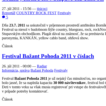
27. júl 2011 - 15:56
—
tisicoci
Reportáž
COUNTRY ROCK FEST
Festivaly
5
Dňa
23.7. 2011
sa uskutočnil v príjemnom prostredí amfiteátra Born
Festival sa niesol v hudobnom štýle country, bluegrass, rock, rockN
Stupavským obchodíkom. Plagát dával na známosť, že sa predstav
paronymia, KANKÁN, yellow cablo band, ohňová show.
Článok
Festival Bažant Pohoda 2011 v číslach
26. júl 2011 - 00:00
—
Radiar
Informácia, správa
Bažant Pohoda
Festivaly
Festival
Bažant Pohoda 2011
je už nejaký čas minulosťou, no organi
bolo jasné, že sa naplnila kapacita
30 000 návštevníkov
, festival bol
Deti v tomto veku sa však musia registrovať pri vstupe do festivalov
v prípade potreby kontaktovať.
Článok