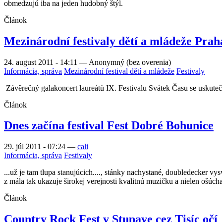
obmedzujú iba na jeden hudobný štýl.
Článok
Mezinárodní festivaly dětí a mládeže Praha
24. august 2011 - 14:11
—
Anonymný (bez overenia)
Informácia, správa
Mezinárodní festival dětí a mládeže
Festivaly
Závěrečný galakoncert laureátů IX. Festivalu Svátek Času se uskuteč
Článok
Dnes začína festival Fest Dobré Bohunice
29. júl 2011 - 07:24
—
cali
Informácia, správa
Festivaly
...už je tam tlupa stanujúcich...., stánky nachystané, doubledecker vy
z mála tak ukazuje širokej verejnosti kvalitnú muzičku a nielen ošúc
Článok
Country Rock Fest v Stupave cez Tisíc očí