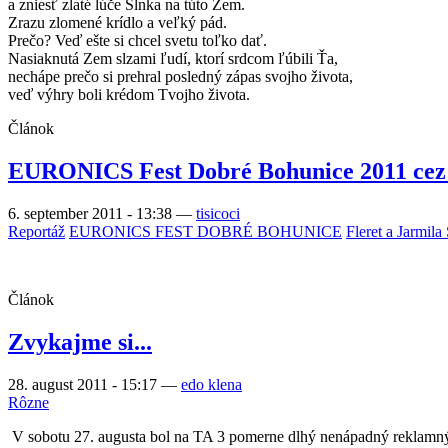
a zniesť zlaté lúče Slnka na túto Zem.
Zrazu zlomené krídlo a veľký pád.
Prečo? Veď ešte si chcel svetu toľko dať.
Nasiaknutá Zem slzami ľudí, ktorí srdcom ľúbili Ťa,
nechápe prečo si prehral posledný zápas svojho života,
veď výhry boli krédom Tvojho života.
Článok
EURONICS Fest Dobré Bohunice 2011 ce
6. september 2011 - 13:38
—
tisicoci
Reportáž
EURONICS FEST DOBRÉ BOHUNICE
Fleret a Jarmila
Článok
Zvykajme si...
28. august 2011 - 15:17
—
edo klena
Rôzne
V sobotu 27. augusta bol na TA 3 pomerne dlhý nenápadný reklamný v