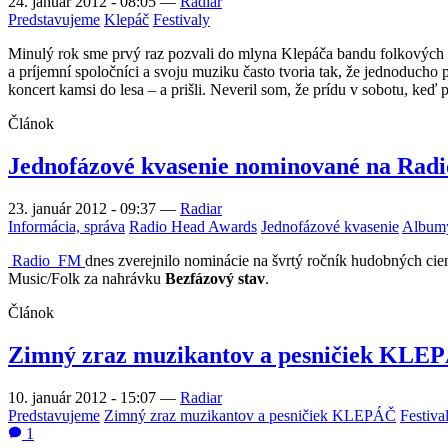
24. január 2012 - 08:05
—
Radiar
Predstavujeme
Klepáč
Festivaly
Minulý rok sme prvý raz pozvali do mlyna Klepáča bandu folkových m
a príjemní spoločníci a svoju muziku často tvoria tak, že jednoducho 
koncert kamsi do lesa – a prišli. Neveril som, že prídu v sobotu, keď
Článok
Jednofázové kvasenie nominované na Rad
23. január 2012 - 09:37
—
Radiar
Informácia, správa
Radio Head Awards
Jednofázové kvasenie
Albumy
Radio_FM
dnes zverejnilo nominácie na švrtý ročník hudobných ci
Music/Folk za nahrávku
Bezfázový stav
.
Článok
Zimný zraz muzikantov a pesničiek KLEPÁ
10. január 2012 - 15:07
—
Radiar
Predstavujeme
Zimný zraz muzikantov a pesničiek KLEPÁČ
Festiva
1