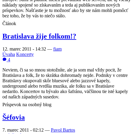
náklady spojené so získavaním a teda aj publikovaním nových
príspevkov. Našťastie je tu možnosť ako by ste nám mohli pomôcť
bez toho, že by vás to niečo stálo.
Článok
Bratislava žije folkom!?
12. marec 2011 - 14:32
—
fiam
Úvaha
Koncerty
4
Neviem, či sa so mnou stotožníte, ale ja som mal vždy pocit, že
Bratislava a folk, že to skrátka dohromady nejde. Podniky v centre
Bratislavy okupovali skôr bluesové alebo jazzové kapely,
underground alebo tvrdšia muzika, ale folku sa v Bratislave
nedarilo. Koncertov tu bývalo ako šafránu, väčšinou tie isté kapely
od našich západných susedov.
Príspevok na osobný blog
Šéfovia
7. marec 2011 - 02:12
—
Pavol Bartos