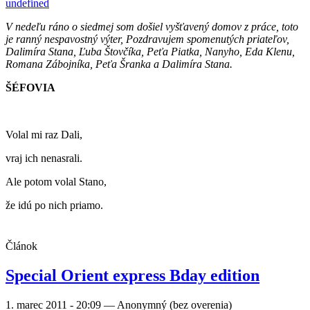
undefined
V nedeľu ráno o siedmej som došiel vyšťavený domov z práce, toto
je ranný nespavostný výter, Pozdravujem spomenutých priateľov,
Dalimíra Stana, Ľuba Štovčíka, Peťa Piatka, Nanyho, Eda Klenu,
Romana Zábojníka, Peťa Šranka a Dalimíra Stana.
ŠÉFOVIA
Volal mi raz Dali,
vraj ich nenasrali.
Ale potom volal Stano,
že idú po nich priamo.
Článok
Special Orient express Bday edition
1. marec 2011 - 20:09
—
Anonymný (bez overenia)