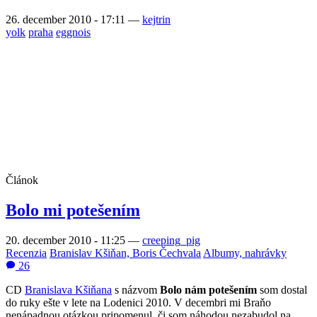
26. december 2010 - 17:11
—
kejtrin
yolk
praha
eggnois
Článok
Bolo mi potešením
20. december 2010 - 11:25
—
creeping_pig
Recenzia
Branislav Kšiňan, Boris Čechvala
Albumy, nahrávky
26
CD
Branislava Kšiňana
s názvom
Bolo nám potešením
som dostal
do ruky ešte v lete na Lodenici 2010. V decembri mi Braňo
nenápadnou otázkou pripomenul, či som náhodou nezabudol na