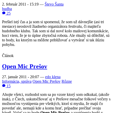
2. február 2011 - 15:19
—
Števo Šanta
hudba
25
Prešiel istý čas a ja som si spomenul, že som už dávnejšie (asi tri
mesiace) neoslovil žiadneho organizátora festivalu, či majiteľa
hudobného klubu. Tak som si dal nové kolo mailovej komunikácie,
hoci viem, že je to úplne zbytočná robota. Ale rituály sú dôležité, sú
to body, ku ktorým sa môžete približovať a vytvárať si tak ilúziu
pohybu.
Článok
Open Mic Prešov
27. január 2011 - 20:07
—
edo klena
Informácia, správa
Open Mic Prešov
Rôzne
15
Ahojte všetci, rozhodol som sa po vzore ktorý som odkukal, (akože
inak), z Čiech, uskutočňovať aj v Prešove mesačne folkové večery s
možnosťou vystúpenia pre všetkých, ktorí si myslia, že majú čo
povedať ale, nemajú kde a komu hrať, prípadne prečítať svoju
báseň. Volať sa to bude
Open Mic Prešov
a vystúpenia budú v