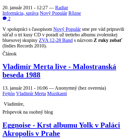
20. január 2011 - 12:27
—
Radiar
Informácia, správa
Nový Populár
Rôzne
2
V spolupráci s časopisom
Nový Populár
sme pre vád pripravili
súťaž o tri kusy CD v poradí už tretieho albumu zvolenskej
bluesovej skupiny
ZVA 12-28 Band
s názvom
Z ruky zobať
(Indies Records 2010).
Článok
Vladimír Merta live - Malostranská
beseda 1988
13. január 2011 - 16:06
—
Anonymný (bez overenia)
Fejtón
Vladimír Merta
Muzikanti
Vladimíre,
Príspevok na osobný blog
Eggnoise - Krst albumu Yolk v Paláci
Akropolis v Prahe