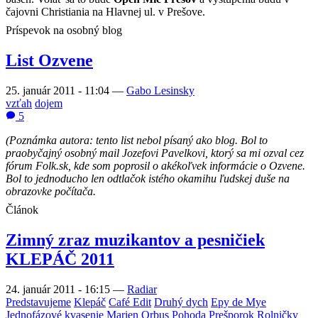
čajovni Christiania na Hlavnej ul. v Prešove.
Príspevok na osobný blog
List Ozvene
25. január 2011 - 11:04
—
Gabo Lesinsky
vzťah
dojem
5
(Poznámka autora: tento list nebol písaný ako blog. Bol to
praobyčajný osobný mail Jozefovi Pavelkovi, ktorý sa mi ozval cez
fórum Folk.sk, kde som poprosil o akékoľvek informácie o Ozvene.
Bol to jednoducho len odtlačok istého okamihu ľudskej duše na
obrazovke počítača.
Článok
Zimný zraz muzikantov a pesničiek
KLEPÁČ 2011
24. január 2011 - 16:15
—
Radiar
Predstavujeme
Klepáč
Café Edit
Druhý dych
Epy de Mye
Jednofázové kvasenie
Marien
Orbus
Pohoda
Prešporok
Rolničky