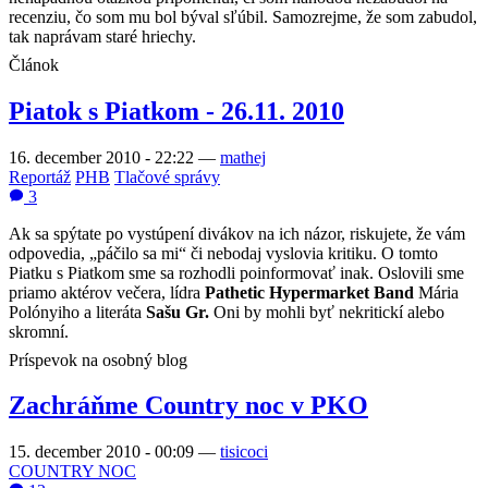
recenziu, čo som mu bol býval sľúbil. Samozrejme, že som zabudol,
tak naprávam staré hriechy.
Článok
Piatok s Piatkom - 26.11. 2010
16. december 2010 - 22:22
—
mathej
Reportáž
PHB
Tlačové správy
3
Ak sa spýtate po vystúpení divákov na ich názor, riskujete, že vám
odpovedia, „páčilo sa mi“ či nebodaj vyslovia kritiku. O tomto
Piatku s Piatkom sme sa rozhodli poinformovať inak. Oslovili sme
priamo aktérov večera, lídra
Pathetic Hypermarket Band
Mária
Polónyiho a literáta
Sašu Gr.
Oni by mohli byť nekritickí alebo
skromní.
Príspevok na osobný blog
Zachráňme Country noc v PKO
15. december 2010 - 00:09
—
tisicoci
COUNTRY NOC