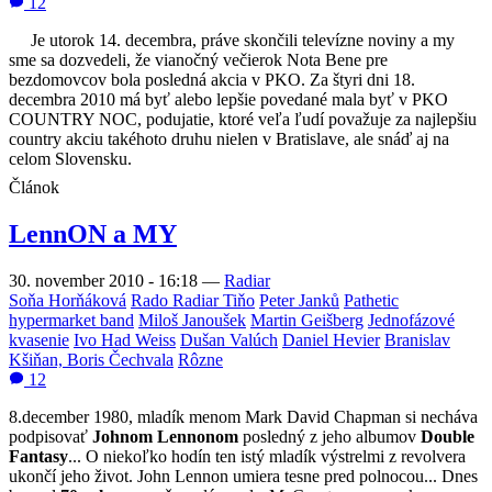
12
Je utorok 14. decembra, práve skončili televízne noviny a my
sme sa dozvedeli, že vianočný večierok Nota Bene pre
bezdomovcov bola posledná akcia v PKO. Za štyri dni 18.
decembra 2010 má byť alebo lepšie povedané mala byť v PKO
COUNTRY NOC, podujatie, ktoré veľa ľudí považuje za najlepšiu
country akciu takéhoto druhu nielen v Bratislave, ale sná
ď aj na
celom Slovensku.
Článok
LennON a MY
30. november 2010 - 16:18
—
Radiar
Soňa Horňáková
Rado Radiar Tiňo
Peter Janků
Pathetic
hypermarket band
Miloš Janoušek
Martin Geišberg
Jednofázové
kvasenie
Ivo Had Weiss
Dušan Valúch
Daniel Hevier
Branislav
Kšiňan, Boris Čechvala
Rôzne
12
8.december 1980, mladík menom Mark David Chapman si necháva
podpisovať
Johnom Lennonom
posledný z jeho albumov
Double
Fantasy
... O niekoľko hodín ten istý mladík výstrelmi z revolvera
ukončí jeho život. John Lennon umiera tesne pred polnocou... Dnes