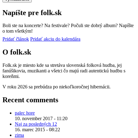
Napíšte pre folk.sk
Boli ste na koncerte? Na festivale? Počuli ste dobrý album? Napíšte
o tom všetkým!
Pridať článok
Pridať akciu do kalendára
O folk.sk
Folk.sk je miesto kde sa stretáva slovenská folková hudba, jej
fanúšikovia, muzikanti a všetci čo majú radi autentickú hudbu s
koreňmi.
V roku 2026 sa prebúdza po niekoľkoročnej hibernácii.
Recent comments
palec hore
10. november 2017 - 11:20
Naj za posledných 12
16. marec 2015 - 08:22
zima