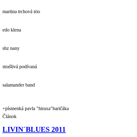
martina trchová trio
edo klena
shz nany
strašlivá podívaná
salamander band
+písmenká pavla "hiraxa"baričáka
Článok
LIVIN´BLUES 2011