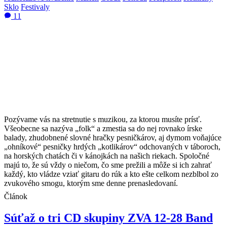
Sklo
Festivaly
11
Pozývame vás na stretnutie s muzikou, za ktorou musíte prísť.
Všeobecne sa nazýva „folk“ a zmestia sa do nej rovnako írske
balady, zhudobnené slovné hračky pesničkárov, aj dymom voňajúce
„ohníkové“ pesničky hrdých „kotlikárov“ odchovaných v táboroch,
na horských chatách či v kánojkách na našich riekach. Spoločné
majú to, že sú vždy o niečom, čo sme prežili a môže si ich zahrať
každý, kto vládze vziať gitaru do rúk a kto ešte celkom nezblbol zo
zvukového smogu, ktorým sme denne prenasledovaní.
Článok
Súťaž o tri CD skupiny ZVA 12-28 Band