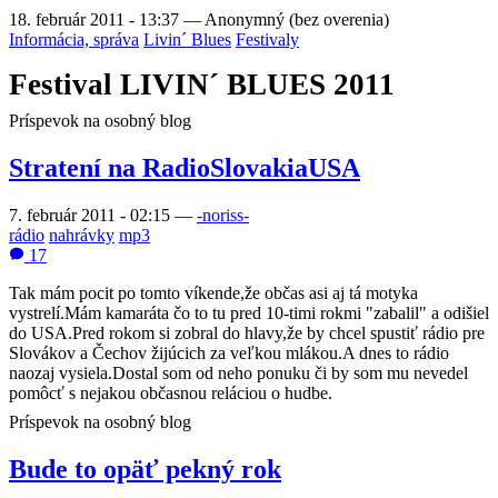
18. február 2011 - 13:37
—
Anonymný (bez overenia)
Informácia, správa
Livin´ Blues
Festivaly
Festival LIVIN´ BLUES 2011
Príspevok na osobný blog
Stratení na RadioSlovakiaUSA
7. február 2011 - 02:15
—
-noriss-
rádio
nahrávky
mp3
17
Tak mám pocit po tomto víkende,že občas asi aj tá motyka
vystrelí.Mám kamaráta čo to tu pred 10-timi rokmi "zabalil" a odišiel
do USA.Pred rokom si zobral do hlavy,že by chcel spustiť rádio pre
Slovákov a Čechov žijúcich za veľkou mlákou.A dnes to rádio
naozaj vysiela.Dostal som od neho ponuku či by som mu nevedel
pomôcť s nejakou občasnou reláciou o hudbe.
Príspevok na osobný blog
Bude to opäť pekný rok