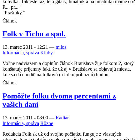
kobylka. Tak ešte raz, telo gitary, hmatník a na hmatníku máme čo?
P..., pr..."
"Prašníky."
Článok
Folk v Tichu a spol.
13. marec 2011 - 12:21
—
milos
Informácia, správa
Kluby
Voľne nadviažem a doplním článok Bratislava žije folkom!?, ktorý
konštatuje príjemný fakt, že už aj v Bratislave sa objavujú miesta,
kde sa dá chodiť na folkovú (a folku príbuznú) hudbu.
Článok
Pomôžte folku dvoma percentami z
vašich daní
13. marec 2011 - 08:00
—
Radiar
Informácia, správa
Rôzne
Redakcia Folk.sk už od svojho počiatku funguje z vlastných
zdrojov. Sami si platíme nielen prevádzku web servera, ale aj všetky