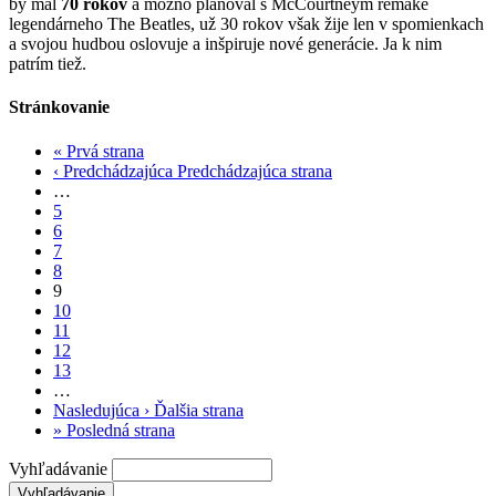
by mal
70 rokov
a možno plánoval s McCourtneym remake
legendárneho The Beatles, už 30 rokov však žije len v spomienkach
a svojou hudbou oslovuje a inšpiruje nové generácie. Ja k nim
patrím tiež.
Stránkovanie
«
Prvá strana
‹ Predchádzajúca
Predchádzajúca strana
…
5
6
7
8
9
10
11
12
13
…
Nasledujúca ›
Ďalšia strana
»
Posledná strana
Vyhľadávanie