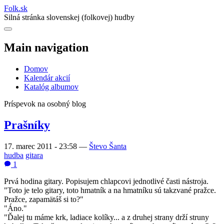
Folk
.
sk
Silná stránka slovenskej (folkovej) hudby
Main navigation
Domov
Kalendár akcií
Katalóg albumov
Príspevok na osobný blog
Prašníky
17. marec 2011 - 23:58
—
Števo Šanta
hudba
gitara
1
Prvá hodina gitary. Popisujem chlapcovi jednotlivé časti nástroja.
"Toto je telo gitary, toto hmatník a na hmatníku sú takzvané pražce.
Pražce, zapamätáš si to?"
"Áno."
"Ďalej tu máme krk, ladiace kolíky... a z druhej strany drží struny