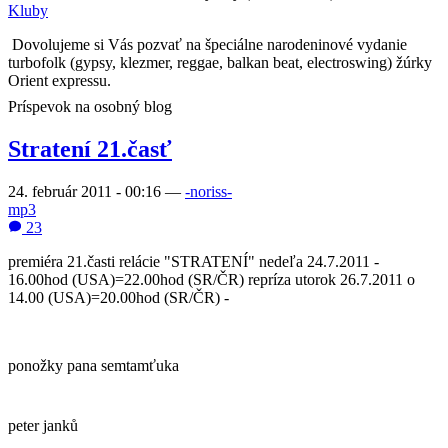
Kluby
Dovolujeme si Vás pozvať na špeciálne narodeninové vydanie
turbofolk (gypsy, klezmer, reggae, balkan beat, electroswing) žúrky
Orient expressu.
Príspevok na osobný blog
Stratení 21.časť
24. február 2011 - 00:16
—
-noriss-
mp3
23
premiéra 21.časti relácie "STRATENÍ" nedeľa 24.7.2011 -
16.00hod (USA)=22.00hod (SR/ČR) repríza utorok 26.7.2011 o
14.00 (USA)=20.00hod (SR/ČR) -
ponožky pana semtamťuka
peter janků