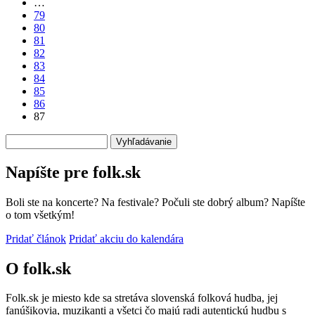
…
strana
79
80
81
82
83
84
85
86
87
Vyhľadávanie
Napíšte pre folk.sk
Boli ste na koncerte? Na festivale? Počuli ste dobrý album? Napíšte
o tom všetkým!
Pridať článok
Pridať akciu do kalendára
O folk.sk
Folk.sk je miesto kde sa stretáva slovenská folková hudba, jej
fanúšikovia, muzikanti a všetci čo majú radi autentickú hudbu s