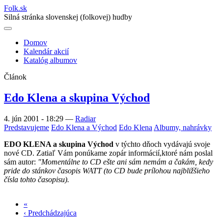
Folk
.
sk
Silná stránka slovenskej (folkovej) hudby
Domov
Kalendár akcií
Main
Katalóg albumov
navigation
Článok
Edo Klena a skupina Východ
4. jún 2001 - 18:29
—
Radiar
Predstavujeme
Edo Klena a Východ
Edo Klena
Albumy, nahrávky
EDO KLENA a skupina Východ
v týchto dňoch vydávajú svoje
nové CD. Zatiaľ Vám ponúkame zopár informácií,ktoré nám poslal
sám autor:
"Momentálne to CD ešte ani sám nemám a čakám, kedy
pride do stánkov časopis WATT (to CD bude prílohou najbližšieho
čísla tohto časopisu).
«
Prvá
‹ Predchádzajúca
strana
Predchádzajúca
Stránkovanie