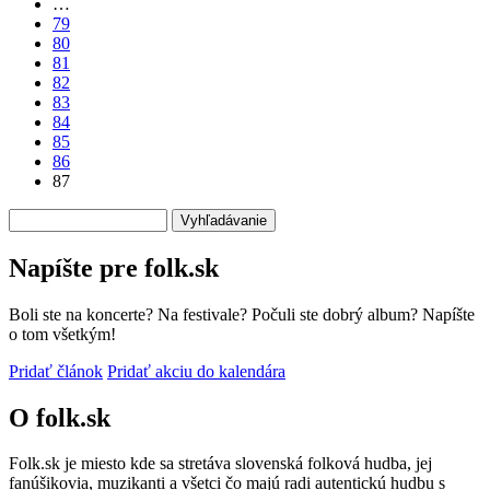
…
strana
79
80
81
82
83
84
85
86
87
Vyhľadávanie
Napíšte pre folk.sk
Boli ste na koncerte? Na festivale? Počuli ste dobrý album? Napíšte
o tom všetkým!
Pridať článok
Pridať akciu do kalendára
O folk.sk
Folk.sk je miesto kde sa stretáva slovenská folková hudba, jej
fanúšikovia, muzikanti a všetci čo majú radi autentickú hudbu s