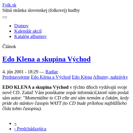
Folk
.
sk
Silná stránka slovenskej (folkovej) hudby
Domov
Kalendár akcií
Main
Katalóg albumov
navigation
Článok
Edo Klena a skupina Východ
4. jún 2001 - 18:29
—
Radiar
Predstavujeme
Edo Klena a Východ
Edo Klena
Albumy, nahrávky
EDO KLENA a skupina Východ
v týchto dňoch vydávajú svoje
nové CD. Zatiaľ Vám ponúkame zopár informácií,ktoré nám poslal
sám autor:
"Momentálne to CD ešte ani sám nemám a čakám, kedy
pride do stánkov časopis WATT (to CD bude prílohou najbližšieho
čísla tohto časopisu).
«
Prvá
‹ Predchádzajúca
strana
Predchádzajúca
Stránkovanie