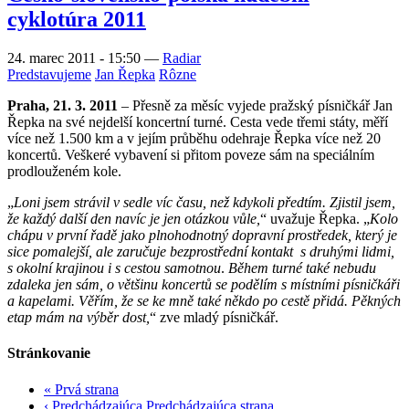
cyklotúra 2011
24. marec 2011 - 15:50
—
Radiar
Predstavujeme
Jan Řepka
Rôzne
Praha, 21. 3. 2011
– Přesně za měsíc vyjede pražský písničkář Jan
Řepka na své nejdelší koncertní turné. Cesta vede třemi státy, měří
více než 1.500 km a v jejím průběhu odehraje Řepka více než 20
koncertů. Veškeré vybavení si přitom poveze sám na speciálním
prodlouženém kole.
„
Loni jsem strávil v sedle víc času, než kdykoli předtím. Zjistil jsem,
že každý další den navíc je jen otázkou vůle,
“ uvažuje Řepka. „
Kolo
chápu v první řadě jako plnohodnotný dopravní prostředek, který je
sice pomalejší, ale zaručuje bezprostřední kontakt s druhými lidmi,
s okolní krajinou i s cestou samotnou
.
Během turné také nebudu
zdaleka jen sám, o většinu koncertů se podělím s místními písničkáři
a kapelami. Věřím, že se ke mně také někdo po cestě přidá. Pěkných
etap mám na výběr dost,
“ zve mladý písničkář.
Stránkovanie
«
Prvá strana
‹ Predchádzajúca
Predchádzajúca strana