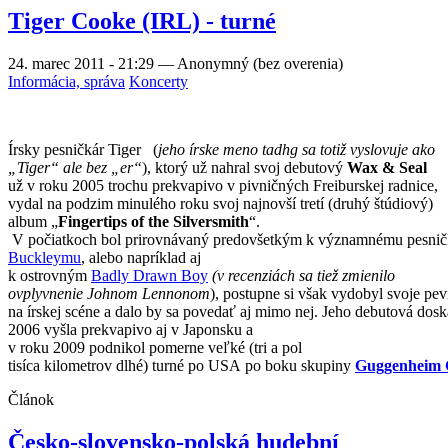
Tiger Cooke (IRL) - turné
24. marec 2011 - 21:29
—
Anonymný (bez overenia)
Informácia, správa
Koncerty
Írsky pesničkár Tiger
(
jeho írske meno tadhg sa totiž vyslovuje ako
„Tiger“ ale bez „er“
), ktorý už nahral svoj debutový
Wax & Seal
už v roku 2005 trochu prekvapivo v pivničných Freiburskej radnice,
vydal na podzim minulého roku svoj najnovší tretí (druhý štúdiový)
album „
Fingertips of the Silversmith
“.
V
počiatkoch
bol
prirovnávaný
predovšetkým
k
významnému
pesnič
Buckleymu
,
alebo
napríklad
aj
k
ostrovným
Badly
Drawn
Boy
(
v
recenziách
sa
tiež zmienilo
ovplyvnenie
Johnom
Lennonom
),
postupne
si
však
vydobyl
svoje
pev
na
írskej
scéne
a
dalo
by
sa
povedať
aj
mimo
nej
.
Jeho
debutová
dosk
2006
vyšla
prekvapivo
aj v Japonsku
a
v
roku
2009
podnikol
pomerne
veľké
(
tri
a
pol
tisíca
kilometrov
dlhé
)
turné
po
USA
po
boku
skupiny
Guggenheim
Článok
Česko-slovensko-polská hudební