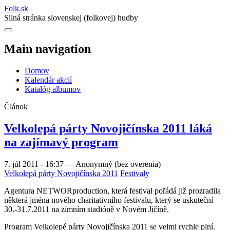
Folk
.
sk
Silná stránka slovenskej (folkovej) hudby
Main navigation
Domov
Kalendár akcií
Katalóg albumov
Článok
Velkolepá párty Novojičínska 2011 láká
na zajímavý program
7. júl 2011 - 16:37
—
Anonymný (bez overenia)
Velkolepá párty Novojičínska 2011
Festivaly
Agentura NETWORproduction, která festival pořádá již prozradila
některá jména nového charitativního festivalu, který se uskuteční
30.-31.7.2011 na zimním stadióně v Novém Jičíně.
Program Velkolepé párty Novojičínska 2011 se velmi rychle plní.