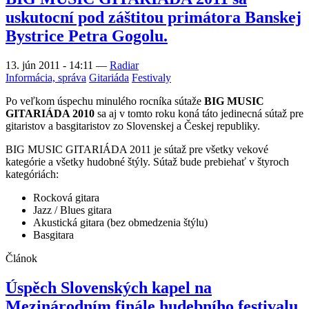
uskutocní pod záštitou primátora Banskej
Bystrice Petra Gogolu.
13. jún 2011 - 14:11
—
Radiar
Informácia, správa
Gitariáda
Festivaly
Po veľkom úspechu minulého rocníka sútaže
BIG MUSIC
GITARIÁDA 2010
sa aj v tomto roku koná táto jedinecná sútaž pre
gitaristov a basgitaristov zo Slovenskej a Českej republiky.
BIG MUSIC GITARIÁDA 2011 je sútaž pre všetky vekové
kategórie a všetky hudobné štýly. Sútaž bude prebiehať v štyroch
kategóriách:
Rocková gitara
Jazz / Blues gitara
Akustická gitara (bez obmedzenia štýlu)
Basgitara
Článok
Úspěch Slovenských kapel na
Mezinárodním finále hudebního festivalu