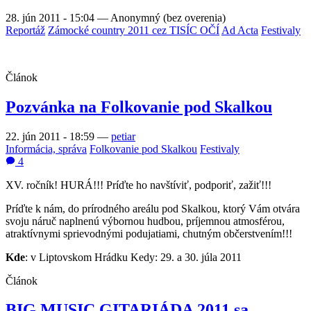
28. jún 2011 - 15:04
—
Anonymný (bez overenia)
Reportáž
Zámocké country 2011 cez TISÍC OČÍ
Ad Acta
Festivaly
Článok
Pozvánka na Folkovanie pod Skalkou
22. jún 2011 - 18:59
—
petiar
Informácia, správa
Folkovanie pod Skalkou
Festivaly
4
XV. ročník! HURÁ!!! Príďte ho navštíviť, podporiť, zažiť!!!
Príďte k nám, do prírodného areálu pod Skalkou, ktorý Vám otvára
svoju náruč naplnenú výbornou hudbou, príjemnou atmosférou,
atraktívnymi sprievodnými podujatiami, chutným občerstvením!!!
Kde
: v Liptovskom Hrádku Kedy: 29. a 30. júla 2011
Článok
BIG MUSIC GITARIÁDA 2011 sa