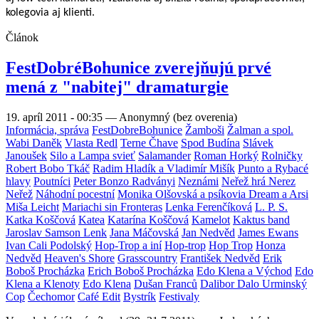
kolegovia aj klienti.
Článok
FestDobréBohunice zverejňujú prvé
mená z "nabitej" dramaturgie
19. apríl 2011 - 00:35
—
Anonymný (bez overenia)
Informácia, správa
FestDobreBohunice
Žamboši
Žalman a spol.
Wabi Daněk
Vlasta Redl
Terne Čhave
Spod Budína
Slávek
Janoušek
Silo a Lampa svieť
Salamander
Roman Horký
Rolničky
Robert Bobo Tkáč
Radim Hladík a Vladimír Mišík
Punto a Rybacé
hlavy
Poutníci
Peter Bonzo Radványi
Neznámi
Neřež hrá Nerez
Neřež
Náhodní pocestní
Monika Olšovská a psíkovia Dream a Arsi
Miša Leicht
Mariachi sin Fronteras
Lenka Ferenčíková
L. P. S.
Katka Koščová
Katea
Katarína Koščová
Kamelot
Kaktus band
Jaroslav Samson Lenk
Jana Máčovská
Jan Nedvěd
James Ewans
Ivan Cali Podolský
Hop-Trop a iní
Hop-trop
Hop Trop
Honza
Nedvěd
Heaven's Shore
Grasscountry
František Nedvěd
Erik
Boboš Procházka
Erich Boboš Procházka
Edo Klena a Východ
Edo
Klena a Klenoty
Edo Klena
Dušan Franců
Dalibor Dalo Urminský
Cop
Čechomor
Café Edit
Bystrík
Festivaly