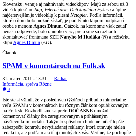
Slovensku, venuje aj nahrávaniu videoklipov. Majú za sebou už 3
videá k piesňam
Sup, Veterné árie, Deti kapitána Fykesa
a úplne
najčerstvejším je videoklip k piesni
Netopier
. Podľa informácií,
ktoré o ňom bolo možné získať, je pod týmto klipom podpísaná
osoba s menom
Agnes Dimun
. Otázok, na ktoré sme však zatiaľ
nenašli odpovede, bolo omnoho viac, preto sme sa rozhodli
skontaktovať frontmana SZH
Nanyho M Hudáka
(
N
) a režisérku
klipu
Agnes Dimun
(
AD
).
Článok
SPAM v komentároch na Folk.sk
31. marec 2011 - 13:31
—
Radiar
Informácia, správa
Rôzne
3
Iste ste si všimli, že v posledných týždňoch pribudlo mimoriadne
veľa SPAMu v komentároch ku rôznym článkom opublikovaným
na Folk.sk. Rozhodli sme sa preto
DOČASNE
umožniť
komentovať články iba zaregistrovaným a prihláseným
návštevníkom portálu. Takýmto spôsobom budeme môcť lepšie
zabezpečiť kontrolu nevyžiadanej reklamy, ktorá otravuje nielen
redakciu, ale podľa reakcií aj mnohých z vás. Veríme, že pochopíte