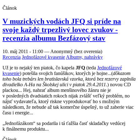
Článok
V muzických vodách JFQ si príde na
svoje každý trpezlivý lovec zvukov -
recenzia albumu Bezfázový stav
10. máj 2011 - 11:00
—
Anonymný (bez overenia)
Recenzia
Jednofázové kvasenie
Albumy, nahrávky
Už je to nejaký ten piatok, čo kapela
JFQ
(teda
Jednofázové
kvasenie
) potešila svojich fanúšikov, ktorých je hojne...(
dôkazom
toho bola trebárs len bratislavská vzorka, ktorá bez rezervy zaplnila
divadielko A-Ha na Školskej ulici v piatok 29.4.2011
.) novou CD
plackou... Hej, nahrať album menšinového žánru nie je
v posledných dvadsiatich rokoch nijak zvlášť veľký problém, no
nájsť vydavateľa, ktorý riskne vyprodukovať ho s možným
následkom, že nebude až tak komerčne úspešný, to už zaberie viac
času i energie...
„Jednofázákom“ sa podarila i tá ťažšia časť skladačky vedúcej
k finálnemu produktu...
Článok