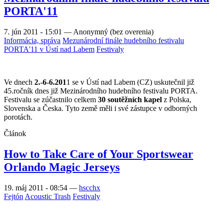
PORTA'11
7. jún 2011 - 15:01
—
Anonymný (bez overenia)
Informácia, správa
Mezunárodní finále hudebního festivalu
PORTA'11 v Ústí nad Labem
Festivaly
Ve dnech
2.-6-6.201
1 se v Ústí nad Labem (CZ) uskutečnil již
45.ročník dnes již Mezinárodního hudebního festivalu PORTA.
Festivalu se zúčastnilo celkem
30 soutěžních kapel
z Polska,
Slovenska a Česka. Tyto země měli i své zástupce v odborných
porotách.
Článok
How to Take Care of Your Sportswear
Orlando Magic Jerseys
19. máj 2011 - 08:54
—
hscchx
Fejtón
Acoustic Trash
Festivaly