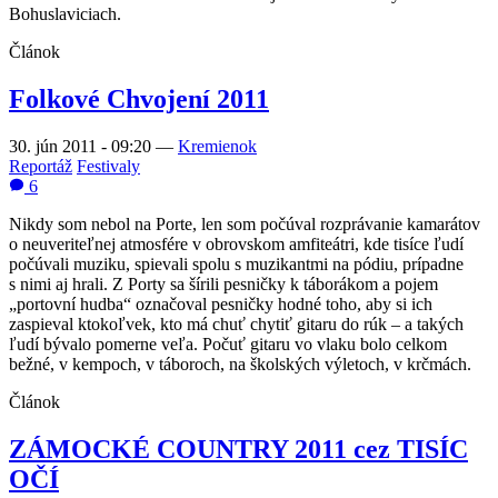
Bohuslaviciach.
Článok
Folkové Chvojení 2011
30. jún 2011 - 09:20
—
Kremienok
Reportáž
Festivaly
6
Nikdy som nebol na Porte, len som počúval rozprávanie kamarátov
o neuveriteľnej atmosfére v obrovskom amfiteátri, kde tisíce ľudí
počúvali muziku, spievali spolu s muzikantmi na pódiu, prípadne
s nimi aj hrali. Z Porty sa šírili pesničky k táborákom a pojem
„portovní hudba“ označoval pesničky hodné toho, aby si ich
zaspieval ktokoľvek, kto má chuť chytiť gitaru do rúk – a takých
ľudí bývalo pomerne veľa. Počuť gitaru vo vlaku bolo celkom
bežné, v kempoch, v táboroch, na školských výletoch, v krčmách.
Článok
ZÁMOCKÉ COUNTRY 2011 cez TISÍC
OČÍ