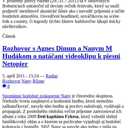
V posledný júlový víkend (29.-31.7.2011) sa v Jaslovských
Bohuniciach uskutoční už deviaty ročník festivalu, ktorý sa snaží
podporiť menšinové akustické žánre ako i navodiť príjemnú a určite
festdobrú atmosféru. Osvedčení headlineri, nováčikovia na scéne
folk a country, či legendy týchto žánrov každoročne lákajú tisícky
návštevníkov.
Článok
Rozhovor s Agnes Dimun a Nanym M
Hudákom o natáčaní videoklipu k piesni
Netopier
5. apríl 2011 - 15:24
—
Radiar
Rozhovor
Nany
Rôzne
8
Spontánne hudobné zoskupenie Nany
je činorodou skupinou.
Nielenže tvoria zaujímavú a hodnotnú hudbu, ktorú nemožno
zaškatuľkovať, navyše túto hudbu aj poctivo nahrávajú, vydávajú a
propagujú. Z posledného obdobia veľmi príjemne zarezonoval ich
album z roku 2009
Deti kapitána Fykesa
, ktorý vzbudil slušný
fanúšikovský ohlas a o ktorom sa pochvalne vyjadrujú aj hudobní
kolegovia z brandže. SHZ Nany sa navyše ako jedno z mála na