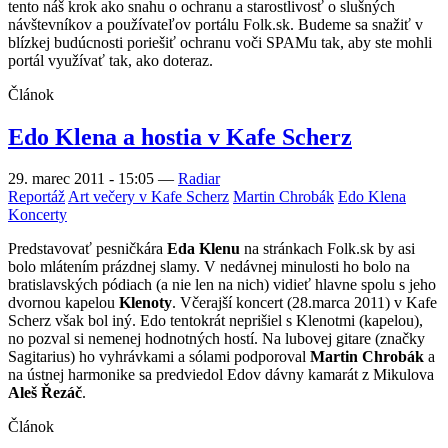
tento náš krok ako snahu o ochranu a starostlivosť o slušných
návštevníkov a používateľov portálu Folk.sk. Budeme sa snažiť v
blízkej budúcnosti poriešiť ochranu voči SPAMu tak, aby ste mohli
portál využívať tak, ako doteraz.
Článok
Edo Klena a hostia v Kafe Scherz
29. marec 2011 - 15:05
—
Radiar
Reportáž
Art večery v Kafe Scherz
Martin Chrobák
Edo Klena
Koncerty
Predstavovať pesničkára
Eda Klenu
na stránkach Folk.sk by asi
bolo mlátením prázdnej slamy. V nedávnej minulosti ho bolo na
bratislavských pódiach (a nie len na nich) vidieť hlavne spolu s jeho
dvornou kapelou
Klenoty
. Včerajší koncert (28.marca 2011) v Kafe
Scherz však bol iný. Edo tentokrát neprišiel s Klenotmi (kapelou),
no pozval si nemenej hodnotných hostí. Na lubovej gitare (značky
Sagitarius) ho vyhrávkami a sólami podporoval
Martin Chrobák
a
na ústnej harmonike sa predviedol Edov dávny kamarát z Mikulova
Aleš Řezáč
.
Článok