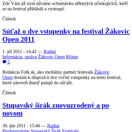
Zde Vám již nyní dáváme ochutnávku některých učinkujících, kteří
se na festival přihlásili a vystoupí.
Článok
Súťaž o dve vstupenky na festival Žákovic
Open 2011
1. júl 2011 - 14:42
—
Radiar
Informácia, správa
Žákovic Open
Rôzne
2
Redakcia Folk.sk, ako mediálny partner festivalu
Žákovic
Open
dostala k dispozícii dve voľné vstupenky na tento festival,
ktoré zároveň ihneď putujú do súťaže.
Článok
Stupavský širák znovuzrodený a po
novom
30. jún 2011 - 15:46
—
Radiar
Predstavujeme
Stupavský Širák
Festivaly