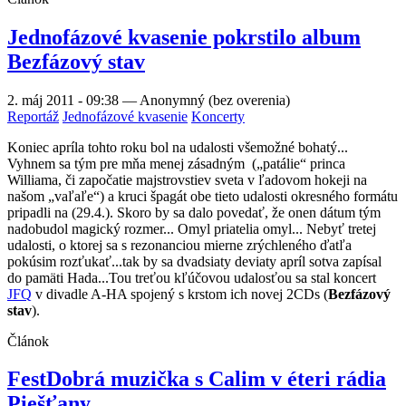
Jednofázové kvasenie pokrstilo album
Bezfázový stav
2. máj 2011 - 09:38
—
Anonymný (bez overenia)
Reportáž
Jednofázové kvasenie
Koncerty
Koniec apríla tohto roku bol na udalosti všemožné bohatý...
Vyhnem sa tým pre mňa menej zásadným („patálie“ princa
Williama, či započatie majstrovstiev sveta v ľadovom hokeji na
našom „vaľaľe“) a kruci špagát obe tieto udalosti okresného formátu
pripadli na (29.4.). Skoro by sa dalo povedať, že onen dátum tým
nadobudol magický rozmer... Omyl priatelia omyl... Nebyť tretej
udalosti, o ktorej sa s rezonanciou mierne zrýchleného ďatľa
pokúsim rozťukať...tak by sa dvadsiaty deviaty apríl sotva zapísal
do pamäti Hada...Tou treťou kľúčovou udalosťou sa stal koncert
JFQ
v divadle A-HA spojený s krstom ich novej 2CDs (
Bezfázový
stav
).
Článok
FestDobrá muzička s Calim v éteri rádia
Piešťany