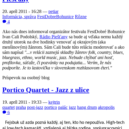
20. apríl 2011 - 16:28
—
petiar
Informácia, správa
FestDobreBohunice
Rôzne
4
Ako nás dnes informoval organizátor festivalu FestDobré Bohunice
Ivan Cali Podolský,
Rádio Piešťany
sa bude aj vďaka nemu každý
druhý utorok na dve hodinky venovať aj okrajovým (aka
menšinovým) žánrom. Sám Cali bude túto reláciu moderovať a ako
sám napísal
"...v relácii zaznejú skladby žánrov folk, country, blues,
bluegrass, ethno, world music, jazz. Nebude chýbať ani hosť,
profilovka, súťaže, či pozvánky na
podujatia... Verím, že nás
podporíte. Je to lastovička v slovenskom rozhlasovom éteri."
Príspevok na osobný blog
Portico Quartet - Jazz z ulice
19. apríl 2011 - 19:33
—
kejtrin
quartet
praha
post-jazz
portico
palác
jazz
hang drum
akropolis
6
Fejsbuk u
ž
azda pozná ka
ž
dý, aj ten, kto ho nepou
ž
íva. High-tech
aj low-tech kamaráti, vzdialená aj blízka rodina, spolupracovníci,