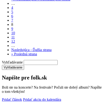
…
4
5
6
7
8
9
10
11
12
…
Nasledujúca ›
Ďalšia strana
»
Posledná strana
Vyhľadávanie
Napíšte pre folk.sk
Boli ste na koncerte? Na festivale? Počuli ste dobrý album? Napíšte
o tom všetkým!
Pridať článok
Pridať akciu do kalendára