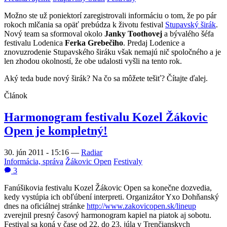
Možno ste už poniektorí zaregistrovali informáciu o tom, že po pár
rokoch mlčania sa opäť prebúdza k životu festival
Stupavský širák
.
Nový team sa sformoval okolo
Janky Toothovej
a bývalého šéfa
festivalu Lodenica
Ferka Grebečiho
. Predaj Lodenice a
znovuzrodenie Stupavského širáku však nemajú nič spoločného a je
len zhodou okolností, že obe udalosti vyšli na tento rok.
Aký teda bude nový širák? Na čo sa môžete tešiť? Čítajte ďalej.
Článok
Harmonogram festivalu Kozel Žákovic
Open je kompletný!
30. jún 2011 - 15:16
—
Radiar
Informácia, správa
Žákovic Open
Festivaly
3
Fanúšikovia festivalu Kozel Žákovic Open sa konečne dozvedia,
kedy vystúpia ich obľúbení interpreti. Organizátor Yxo Dohňanský
dnes na oficiálnej stránke
http://www.zakovicopen.sk/lineup
zverejnil presný časový harmonogram kapiel na piatok aj sobotu.
Festival sa koná v čase od 22. do 23. júla v Trenčianskych