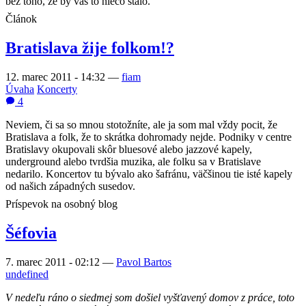
bez toho, že by vás to niečo stálo.
Článok
Bratislava žije folkom!?
12. marec 2011 - 14:32
—
fiam
Úvaha
Koncerty
4
Neviem, či sa so mnou stotožníte, ale ja som mal vždy pocit, že
Bratislava a folk, že to skrátka dohromady nejde. Podniky v centre
Bratislavy okupovali skôr bluesové alebo jazzové kapely,
underground alebo tvrdšia muzika, ale folku sa v Bratislave
nedarilo. Koncertov tu bývalo ako šafránu, väčšinou tie isté kapely
od našich západných susedov.
Príspevok na osobný blog
Šéfovia
7. marec 2011 - 02:12
—
Pavol Bartos
undefined
V nedeľu ráno o siedmej som došiel vyšťavený domov z práce, toto