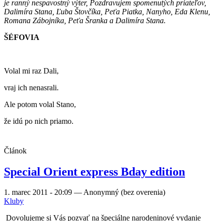
je ranný nespavostný výter, Pozdravujem spomenutých priateľov,
Dalimíra Stana, Ľuba Štovčíka, Peťa Piatka, Nanyho, Eda Klenu,
Romana Zábojníka, Peťa Šranka a Dalimíra Stana.
ŠÉFOVIA
Volal mi raz Dali,
vraj ich nenasrali.
Ale potom volal Stano,
že idú po nich priamo.
Článok
Special Orient express Bday edition
1. marec 2011 - 20:09
—
Anonymný (bez overenia)
Kluby
Dovolujeme si Vás pozvať na špeciálne narodeninové vydanie