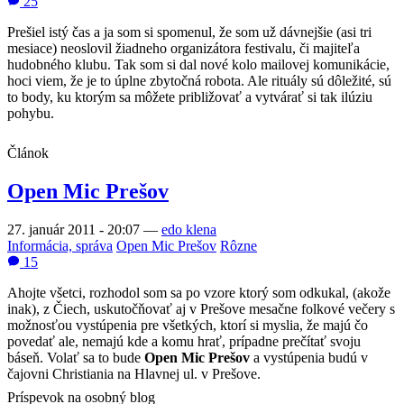
25
Prešiel istý čas a ja som si spomenul, že som už dávnejšie (asi tri
mesiace) neoslovil žiadneho organizátora festivalu, či majiteľa
hudobného klubu. Tak som si dal nové kolo mailovej komunikácie,
hoci viem, že je to úplne zbytočná robota. Ale rituály sú dôležité, sú
to body, ku ktorým sa môžete približovať a vytvárať si tak ilúziu
pohybu.
Článok
Open Mic Prešov
27. január 2011 - 20:07
—
edo klena
Informácia, správa
Open Mic Prešov
Rôzne
15
Ahojte všetci, rozhodol som sa po vzore ktorý som odkukal, (akože
inak), z Čiech, uskutočňovať aj v Prešove mesačne folkové večery s
možnosťou vystúpenia pre všetkých, ktorí si myslia, že majú čo
povedať ale, nemajú kde a komu hrať, prípadne prečítať svoju
báseň. Volať sa to bude
Open Mic Prešov
a vystúpenia budú v
čajovni Christiania na Hlavnej ul. v Prešove.
Príspevok na osobný blog