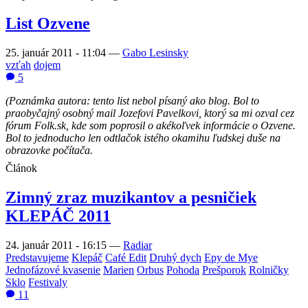
List Ozvene
25. január 2011 - 11:04
—
Gabo Lesinsky
vzťah
dojem
5
(Poznámka autora: tento list nebol písaný ako blog. Bol to
praobyčajný osobný mail Jozefovi Pavelkovi, ktorý sa mi ozval cez
fórum Folk.sk, kde som poprosil o akékoľvek informácie o Ozvene.
Bol to jednoducho len odtlačok istého okamihu ľudskej duše na
obrazovke počítača.
Článok
Zimný zraz muzikantov a pesničiek
KLEPÁČ 2011
24. január 2011 - 16:15
—
Radiar
Predstavujeme
Klepáč
Café Edit
Druhý dych
Epy de Mye
Jednofázové kvasenie
Marien
Orbus
Pohoda
Prešporok
Rolničky
Sklo
Festivaly
11