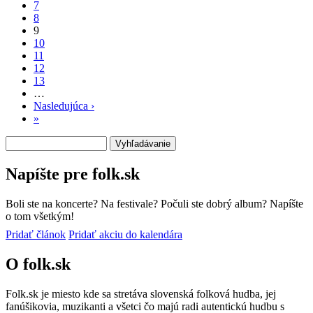
7
8
9
10
11
12
13
…
Nasledujúca ›
Ďalšia
»
Posledná
strana
strana
Vyhľadávanie
Napíšte pre folk.sk
Boli ste na koncerte? Na festivale? Počuli ste dobrý album? Napíšte
o tom všetkým!
Pridať článok
Pridať akciu do kalendára
O folk.sk
Folk.sk je miesto kde sa stretáva slovenská folková hudba, jej
fanúšikovia, muzikanti a všetci čo majú radi autentickú hudbu s