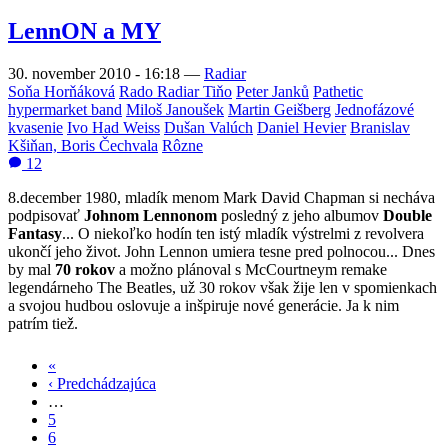
LennON a MY
30. november 2010 - 16:18
—
Radiar
Soňa Horňáková
Rado Radiar Tiňo
Peter Janků
Pathetic
hypermarket band
Miloš Janoušek
Martin Geišberg
Jednofázové
kvasenie
Ivo Had Weiss
Dušan Valúch
Daniel Hevier
Branislav
Kšiňan, Boris Čechvala
Rôzne
12
8.december 1980, mladík menom Mark David Chapman si necháva
podpisovať
Johnom Lennonom
posledný z jeho albumov
Double
Fantasy
... O niekoľko hodín ten istý mladík výstrelmi z revolvera
ukončí jeho život. John Lennon umiera tesne pred polnocou... Dnes
by mal
70 rokov
a možno plánoval s McCourtneym remake
legendárneho The Beatles, už 30 rokov však žije len v spomienkach
a svojou hudbou oslovuje a inšpiruje nové generácie. Ja k nim
patrím tiež.
«
Prvá
‹ Predchádzajúca
strana
Predchádzajúca
Stránkovanie
…
strana
5
6