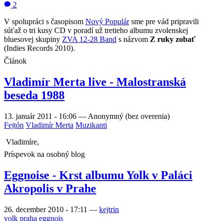
2
V spolupráci s časopisom
Nový Populár
sme pre vád pripravili
súťaž o tri kusy CD v poradí už tretieho albumu zvolenskej
bluesovej skupiny
ZVA 12-28 Band
s názvom
Z ruky zobať
(Indies Records 2010).
Článok
Vladimír Merta live - Malostranská
beseda 1988
13. január 2011 - 16:06
—
Anonymný (bez overenia)
Fejtón
Vladimír Merta
Muzikanti
Vladimíre,
Príspevok na osobný blog
Eggnoise - Krst albumu Yolk v Paláci
Akropolis v Prahe
26. december 2010 - 17:11
—
kejtrin
yolk
praha
eggnois