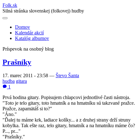
Folk
.
sk
Silná stránka slovenskej (folkovej) hudby
Domov
Kalendár akcií
Main
Katalóg albumov
navigation
Príspevok na osobný blog
Prašníky
17. marec 2011 - 23:58
—
Števo Šanta
hudba
gitara
1
Prvá hodina gitary. Popisujem chlapcovi jednotlivé časti nástroja.
"Toto je telo gitary, toto hmatník a na hmatníku sú takzvané pražce.
Pražce, zapamätáš si to?"
"Áno."
"Ďalej tu máme krk, ladiace kolíky... a z druhej strany drží struny
kobylka. Tak ešte raz, telo gitary, hmatník a na hmatníku máme čo?
P..., pr..."
"Prašníky."