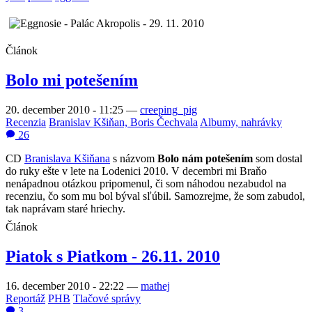
Článok
Bolo mi potešením
20. december 2010 - 11:25
—
creeping_pig
Recenzia
Branislav Kšiňan, Boris Čechvala
Albumy, nahrávky
26
CD
Branislava Kšiňana
s názvom
Bolo nám potešením
som dostal
do ruky ešte v lete na Lodenici 2010. V decembri mi Braňo
nenápadnou otázkou pripomenul, či som náhodou nezabudol na
recenziu, čo som mu bol býval sľúbil. Samozrejme, že som zabudol,
tak naprávam staré hriechy.
Článok
Piatok s Piatkom - 26.11. 2010
16. december 2010 - 22:22
—
mathej
Reportáž
PHB
Tlačové správy
3