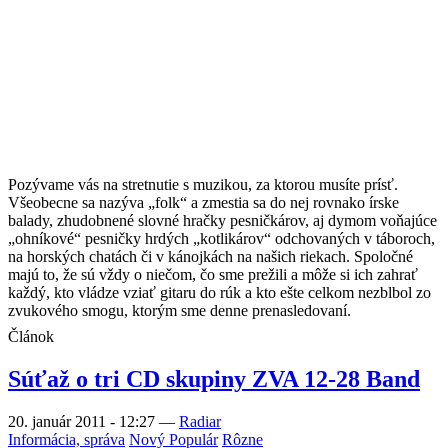
Pozývame vás na stretnutie s muzikou, za ktorou musíte prísť.
Všeobecne sa nazýva „folk“ a zmestia sa do nej rovnako írske
balady, zhudobnené slovné hračky pesničkárov, aj dymom voňajúce
„ohníkové“ pesničky hrdých „kotlikárov“ odchovaných v táboroch,
na horských chatách či v kánojkách na našich riekach. Spoločné
majú to, že sú vždy o niečom, čo sme prežili a môže si ich zahrať
každý, kto vládze vziať gitaru do rúk a kto ešte celkom nezblbol zo
zvukového smogu, ktorým sme denne prenasledovaní.
Článok
Súťaž o tri CD skupiny ZVA 12-28 Band
20. január 2011 - 12:27
—
Radiar
Informácia, správa
Nový Populár
Rôzne