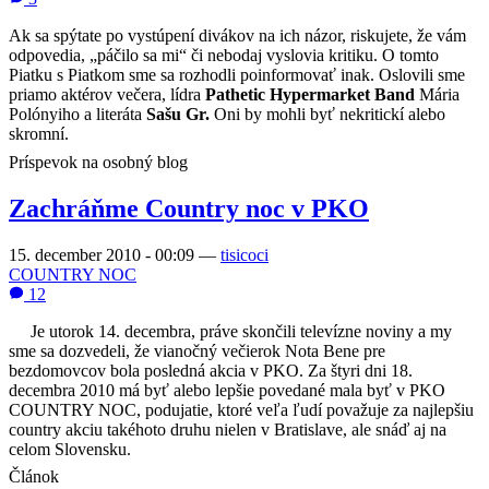
Ak sa spýtate po vystúpení divákov na ich názor, riskujete, že vám
odpovedia, „páčilo sa mi“ či nebodaj vyslovia kritiku. O tomto
Piatku s Piatkom sme sa rozhodli poinformovať inak. Oslovili sme
priamo aktérov večera, lídra
Pathetic Hypermarket Band
Mária
Polónyiho a literáta
Sašu Gr.
Oni by mohli byť nekritickí alebo
skromní.
Príspevok na osobný blog
Zachráňme Country noc v PKO
15. december 2010 - 00:09
—
tisicoci
COUNTRY NOC
12
Je utorok 14. decembra, práve skončili televízne noviny a my
sme sa dozvedeli, že vianočný večierok Nota Bene pre
bezdomovcov bola posledná akcia v PKO. Za štyri dni 18.
decembra 2010 má byť alebo lepšie povedané mala byť v PKO
COUNTRY NOC, podujatie, ktoré veľa ľudí považuje za najlepšiu
country akciu takéhoto druhu nielen v Bratislave, ale sná
ď aj na
celom Slovensku.
Článok