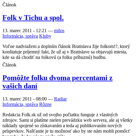
Článok
Folk v Tichu a spol.
13. marec 2011 - 12:21
—
milos
Informácia, správa
Kluby
Voľne nadviažem a doplním článok Bratislava žije folkom!?, ktorý
konštatuje príjemný fakt, že už aj v Bratislave sa objavujú miesta,
kde sa dá chodiť na folkovú (a folku príbuznú) hudbu.
Článok
Pomôžte folku dvoma percentami z
vašich daní
13. marec 2011 - 08:00
—
Radiar
Informácia, správa
Rôzne
Redakcia Folk.sk už od svojho počiatku funguje z vlastných
zdrojov. Sami si platíme nielen prevádzku web servera, ale aj všetky
náklady spojené so získavaním a teda aj publikovaním nových
príspevkov. Našťastie je tu možnosť ako by ste nám mohli pomôcť