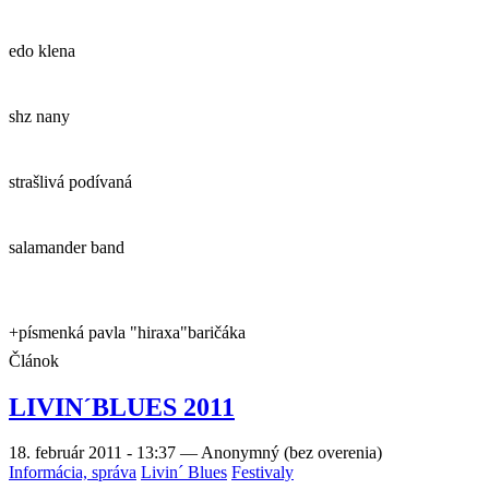
edo klena
shz nany
strašlivá podívaná
salamander band
+písmenká pavla "hiraxa"baričáka
Článok
LIVIN´BLUES 2011
18. február 2011 - 13:37
—
Anonymný (bez overenia)
Informácia, správa
Livin´ Blues
Festivaly