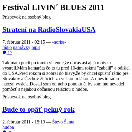
Festival LIVIN´ BLUES 2011
Príspevok na osobný blog
Stratení na RadioSlovakiaUSA
7. február 2011 - 02:15
—
-noriss-
rádio
nahrávky
mp3
17
Tak mám pocit po tomto víkende,že občas asi aj tá motyka
vystrelí.Mám kamaráta čo to tu pred 10-timi rokmi "zabalil" a odišiel
do USA.Pred rokom si zobral do hlavy,že by chcel spustiť rádio pre
Slovákov a Čechov žijúcich za veľkou mlákou.A dnes to rádio
naozaj vysiela.Dostal som od neho ponuku či by som mu nevedel
pomôcť s nejakou občasnou reláciou o hudbe.
Príspevok na osobný blog
Bude to opäť pekný rok
2. február 2011 - 15:19
—
Števo Šanta
hudba