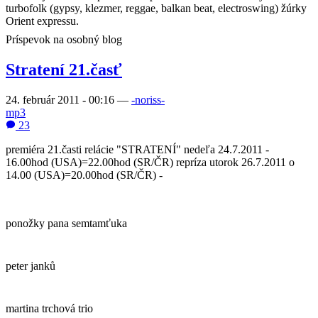
turbofolk (gypsy, klezmer, reggae, balkan beat, electroswing) žúrky
Orient expressu.
Príspevok na osobný blog
Stratení 21.časť
24. február 2011 - 00:16
—
-noriss-
mp3
23
premiéra 21.časti relácie "STRATENÍ" nedeľa 24.7.2011 -
16.00hod (USA)=22.00hod (SR/ČR) repríza utorok 26.7.2011 o
14.00 (USA)=20.00hod (SR/ČR) -
ponožky pana semtamťuka
peter janků
martina trchová trio