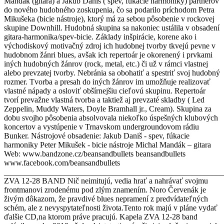
Mandák (gitara) a Jakub Daniš ( spev, fúkacie harmoniky) partnerov
do nového hudobného zoskupenia, čo sa podarilo príchodom Petra
Mikušeka (bicie nástroje), ktorý má za sebou pôsobenie v rockovej
skupine Downhill. Hudobná skupina sa nakoniec ustálila v obsadení
gitara-harmonika/spev-bicie. Základy inšpirácie, korene ako i
východiskový motivačný zdroj ich hudobnej tvorby tkvejú pevne v
hudobnom žánri blues, avšak ich repertoár je okorenený i prvkami
iných hudobných žánrov (rock, metal, etc.) či už v rámci vlastnej
alebo prevzatej tvorby. Nebránia sa obohatiť a spestriť svoj hudobný
rozmer. Tvorba a presah do iných žánrov im umožňuje realizovať
vlastné nápady a osloviť obšírnejšiu cieľovú skupinu. Repertoár
tvorí prevažne vlastná tvorba a taktiež aj prevzaté skladby ( Led
Zeppelin, Muddy Waters, Doyle Bramhall jr., Cream). Skupina za
dobu svojho pôsobenia absolvovala niekoľko úspešných klubových
koncertov a vystúpenie v Trnavskom undergroundovom rádiu
Bunker. Nástrojové obsadenie: Jakub Daniš - spev, fúkacie
harmoniky Peter Mikušek - bicie nástroje Michal Mandák – gitara
Web: www.bandzone.cz/beansandbullets beansandbullets
www.facebook.com/beansandbullets
_______________________________________________________
ZVA 12-28 BAND Nič neimitujú, vedia hrať a nahrávať svojmu
frontmanovi zrodenému pod zlým znamením. Noro Červenák je
živým dôkazom, že pravdivé blues nepramení z predvídateľných
schém, ale z nevyspytateľnosti života.Tento rok majú v pláne vydať
ďalšie CD,na ktorom práve pracujú. Kapela ZVA 12-28 band