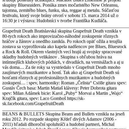
skupiny Bluesraiders. Ponúka zmes močaristého New Orleansu,
tajomna, zemitého blues, funku, ska, reggae aj metalu. Súčasťou
festivalu, ktorý svoje brány otvorí v sobotu 15. marca 2014 už o
16:30 je i výstava: Hudobníci v tvorbe Františka Kudláča.
_______________________________________________________
Grapefruit Death Bratislavská skupina Grapefruit Death vznikla v
80-tych rokoch ako improvizačno-náhodné zoskupenie rôznych
hráčov a žánrov a onedlho zanikla. Po rokoch opäť ožila a terajšia
zostava sa vyprofilovala ako kapela nadšencov pre Blues, Bluesrock
a Rock & Roll. Okrem vlastných vecí hrajú aj svojsky spracované
skladby hudobných velikánov . Skupina s obľubou hráva na
intímnejších klubových pódiách, v divadlách, na vernisážach a aj u
vás doma.... Za tie roky sa vystriedalo v Grapefruit Death mnoho
zaujímavých muzikantov a hostí. Tak ako aj Grapefruit Death sú
hosťami rôznych aj profesionálnych muzikantov a hudobných
zoskupení.... : spev, harmoniky: Roman „Čelista“ Csölle gitara spev:
Gustáv Čech basa: Martin Matiaš klávesy: Peter Dobrota gitara
spev: Milan Adámek bicie: Karol „Puby“ Morvai a Martin „Wajo“
Krajčík gitara, spev: Laco Gomboš https://sk-
sk.facebook.com/GrapefruitDeath
_______________________________________________________
BEANS & BULLETS Skupina Beans and Bullets vznikla na jeseň
roku 2012. Po rozpade skupiny Kŕdeľ divých Adamov (2006 -
2011) hľadali dlhoroční spoluhráči a hudobní partneri, Michal