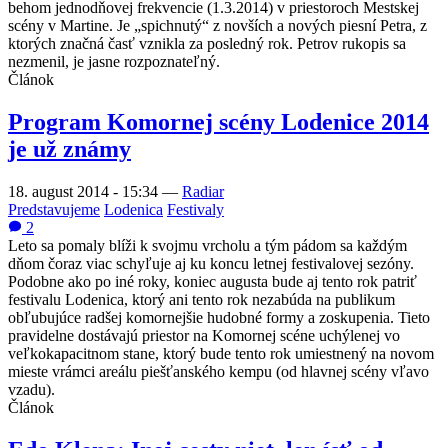
behom jednodňovej frekvencie (1.3.2014) v priestoroch Mestskej
scény v Martine. Je „spichnutý“ z novších a nových piesní Petra, z
ktorých značná časť vznikla za posledný rok. Petrov rukopis sa
nezmenil, je jasne rozpoznateľný.
Článok
Program Komornej scény Lodenice 2014
je už známy
18. august 2014 - 15:34
—
Radiar
Predstavujeme
Lodenica
Festivaly
2
Leto sa pomaly blíži k svojmu vrcholu a tým pádom sa každým
dňom čoraz viac schyľuje aj ku koncu letnej festivalovej sezóny.
Podobne ako po iné roky, koniec augusta bude aj tento rok patriť
festivalu Lodenica, ktorý ani tento rok nezabúda na publikum
obľubujúce radšej komornejšie hudobné formy a zoskupenia. Tieto
pravidelne dostávajú priestor na Komornej scéne uchýlenej vo
veľkokapacitnom stane, ktorý bude tento rok umiestnený na novom
mieste vrámci areálu piešťanského kempu (od hlavnej scény vľavo
vzadu).
Článok