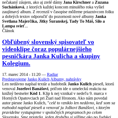
nečakaný záujem, ako aj zrelé dámy
Jana Kirschner
a
Zuzana
Suchánková
, z ktorých každej koncom minulého roka vyšiel
zaujímavý album. Z recenzií v časopise môžeme priaznivcom folku
a dobrých textov odporučiť do pozornosti nové albumy
Janka
Svetlana Majerčíka, Jitky Šuranskej, Tady To Máš, Silo a
Lampa svieť
...
Článok
Obľúbený slovenský spisovateľ vo
videoklipe čoraz populárnejšieho
pesničkára Janka Kulicha a skupiny
Kolegium.
17. marec 2014 - 11:20
—
Radiar
Predstavujeme
Janko Kulich
Albumy, nahrávky
Len nedávno napísal textár a hudobník
Janko Kulich
pieseň, ktorú
venoval
Jozefovi Banášovi
, pričom ide o umeleckú reakciu na
knižný bestseler
Kód 1
. Klip k nej vznikal v nedeľu 9. marca v
Horných Opatovciach pri Žiari nad Hronom. Ako nám povedal
autor piesne Janko Kulich, "
celé to vzniklo len nedávno, keď som sa
rozhodol napísať pieseň a venovať ju Jožkovi Banášovi, s ktorým
pravidelne vystupujeme v spoločných programoch po celom
Slovensku. Sme priatelia, jeden druhého si vážime ako po ľudskej