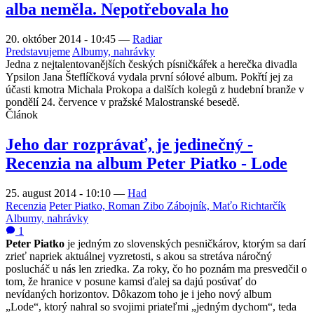
alba neměla. Nepotřebovala ho
20. október 2014 - 10:45
—
Radiar
Predstavujeme
Albumy, nahrávky
Jedna z nejtalentovanějších českých písničkářek a herečka divadla
Ypsilon Jana Šteflíčková vydala první sólové album. Pokřtí jej za
účasti kmotra Michala Prokopa a dalších kolegů z hudební branže v
pondělí 24. července v pražské Malostranské besedě.
Článok
Jeho dar rozprávať, je jedinečný -
Recenzia na album Peter Piatko - Lode
25. august 2014 - 10:10
—
Had
Recenzia
Peter Piatko, Roman Zibo Zábojník, Maťo Richtarčík
Albumy, nahrávky
1
Peter Piatko
je jedným zo slovenských pesničkárov, ktorým sa darí
zrieť napriek aktuálnej vyzretosti, s akou sa stretáva náročný
poslucháč u nás len zriedka. Za roky, čo ho poznám ma presvedčil o
tom, že hranice v posune kamsi ďalej sa dajú posúvať do
nevídaných horizontov. Dôkazom toho je i jeho nový album
„Lode“, ktorý nahral so svojimi priateľmi „jedným dychom“, teda