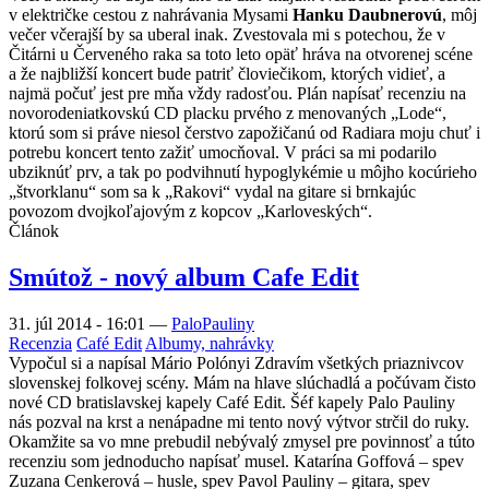
v električke cestou z nahrávania Mysami
Hanku Daubnerovú
, môj
večer včerajší by sa uberal inak. Zvestovala mi s potechou, že v
Čitárni u Červeného raka sa toto leto opäť hráva na otvorenej scéne
a že najbližší koncert bude patriť človiečikom, ktorých vidieť, a
najmä počuť jest pre mňa vždy radosťou. Plán napísať recenziu na
novorodeniatkovskú CD placku prvého z menovaných „Lode“,
ktorú som si práve niesol čerstvo zapožičanú od Radiara moju chuť i
potrebu koncert tento zažiť umocňoval. V práci sa mi podarilo
ubziknúť prv, a tak po podvihnutí hypoglykémie u môjho kocúrieho
„štvorklanu“ som sa k „Rakovi“ vydal na gitare si brnkajúc
povozom dvojkoľajovým z kopcov „Karloveských“.
Článok
Smútož - nový album Cafe Edit
31. júl 2014 - 16:01
—
PaloPauliny
Recenzia
Café Edit
Albumy, nahrávky
Vypočul si a napísal Mário Polónyi Zdravím všetkých priaznivcov
slovenskej folkovej scény. Mám na hlave slúchadlá a počúvam čisto
nové CD bratislavskej kapely Café Edit. Šéf kapely Palo Pauliny
nás pozval na krst a nenápadne mi tento nový výtvor strčil do ruky.
Okamžite sa vo mne prebudil nebývalý zmysel pre povinnosť a túto
recenziu som jednoducho napísať musel. Katarína Goffová – spev
Zuzana Cenkerová – husle, spev Pavol Pauliny – gitara, spev