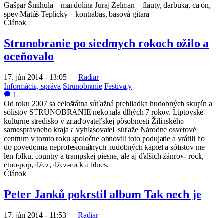
Gašpar Šmihula – mandolína Juraj Zelman – flauty, darbuka, cajón,
spev Matúš Teplický – kontrabas, basová gitara
Článok
Strunobranie po siedmych rokoch ožilo a
oceňovalo
17. jún 2014 - 13:05
—
Radiar
Informácia, správa
Strunobranie
Festivaly
1
Od roku 2007 sa celoštátna súťažná prehliadka hudobných skupín a
sólistov
STRUNOBRANIE
nekonala dlhých 7 rokov. Liptovské
kultúrne stredisko v zriaďovateľskej pôsobnosti Žilinského
samosprávneho kraja a vyhlasovateľ súťaže Národné osvetové
centrum v tomto roku spoločne obnovili toto podujatie a vrátili ho
do povedomia neprofesionálnych hudobných kapiel a sólistov nie
len folku, country a trampskej piesne, ale aj ďalších žánrov- rock,
etno-pop, džez, džez-rock a blues.
Článok
Peter Janků pokrstil album Tak nech je
17. jún 2014 - 11:53
—
Radiar