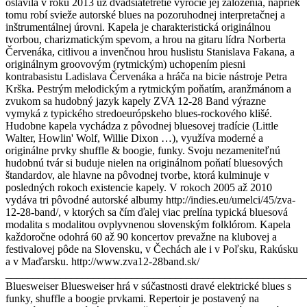
oslávila v roku 2013 už dvadsiatetretie výročie jej založenia, napriek
tomu robí svieže autorské blues na pozoruhodnej interpretačnej a
inštrumentálnej úrovni. Kapela je charakteristická originálnou
tvorbou, charizmatickým spevom, a hrou na gitaru lídra Norberta
Červenáka, citlivou a invenčnou hrou huslistu Stanislava Fakana, a
originálnym groovovým (rytmickým) uchopením piesni
kontrabasistu Ladislava Červenáka a hráča na bicie nástroje Petra
Krška. Pestrým melodickým a rytmickým poňatím, aranžmánom a
zvukom sa hudobný jazyk kapely ZVA 12-28 Band výrazne
vymyká z typického stredoeurópskeho blues-rockového klišé.
Hudobne kapela vychádza z pôvodnej bluesovej tradície (Little
Walter, Howlin' Wolf, Willie Dixon …), využíva moderné a
originálne prvky shuffle & boogie, funky. Svoju nezameniteľnú
hudobnú tvár si buduje nielen na originálnom poňatí bluesových
štandardov, ale hlavne na pôvodnej tvorbe, ktorá kulminuje v
posledných rokoch existencie kapely. V rokoch 2005 až 2010
vydáva tri pôvodné autorské albumy http://indies.eu/umelci/45/zva-
12-28-band/, v ktorých sa čím ďalej viac prelína typická bluesová
modalita s modalitou ovplyvnenou slovenským folklórom. Kapela
každoročne odohrá 60 až 90 koncertov prevažne na klubovej a
festivalovej pôde na Slovensku, v Čechách ale i v Poľsku, Rakúsku
a v Maďarsku. http://www.zva12-28band.sk/
_______________________________________________________
Bluesweiser Bluesweiser hrá v súčastnosti dravé elektrické blues s
funky, shuffle a boogie prvkami. Repertoir je postavený na