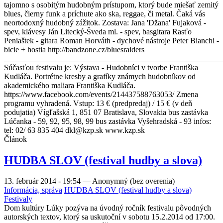
tajomno s osobitým hudobným prístupom, ktorý bude miešať zemitý
blues, čierny funk a príchute ako ska, reggae, či metal. Čaká vás
neortodoxný hudobný zážitok. Zostava: Jana 'Džana' Fujaková -
spev, klávesy Ján Litecký-Šveda ml. - spev, basgitara Rasťo
Peniaštek - gitara Roman Horváth - dychové nástroje Peter Bianchi -
bicie + hostia http://bandzone.cz/bluesraiders
_______________________________________________________
Súčasťou festivalu je: Výstava - Hudobníci v tvorbe Františka
Kudláča. Portrétne kresby a grafíky známych hudobníkov od
akademického maliara Františka Kudláča.
https://www.facebook.com/events/214437588763053/ Zmena
programu vyhradená. Vstup: 13 € (predpredaj) / 15 € (v deň
podujatia) Vígľašská 1, 851 07 Bratislava, Slovakia bus zastávka
Lúčanka - 59, 92, 95, 98, 99 bus zastávka Vyšehradská - 93 infos:
tel: 02/ 63 835 404 dkl@kzp.sk www.kzp.sk
Článok
HUDBA SLOV (festival hudby a slova)
13. február 2014 - 19:54
—
Anonymný (bez overenia)
Informácia, správa
HUDBA SLOV (festival hudby a slova)
Festivaly
Dom kultúry Lúky pozýva na úvodný ročník festivalu pôvodných
autorských textov, ktorý sa uskutoční v sobotu 15.2.2014 od 17:00.