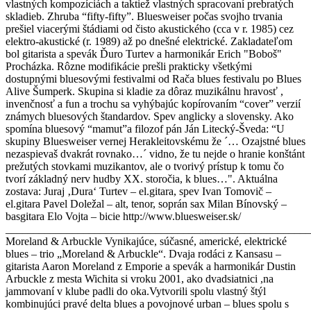
vlastných kompozíciách a taktiež vlastných spracovaní prebratých
skladieb. Zhruba “fifty-fifty”. Bluesweiser počas svojho trvania
prešiel viacerými štádiami od čisto akustického (cca v r. 1985) cez
elektro-akustické (r. 1989) až po dnešné elektrické. Zakladateľom
bol gitarista a spevák Ďuro Turtev a harmonikár Erich "Boboš"
Procházka. Rôzne modifikácie prešli prakticky všetkými
dostupnými bluesovými festivalmi od Rača blues festivalu po Blues
Alive Šumperk. Skupina si kladie za dôraz muzikálnu hravosť ,
invenčnosť a fun a trochu sa vyhýbajúc kopírovaním “cover” verzií
známych bluesových štandardov. Spev anglicky a slovensky. Ako
spomína bluesový “mamut”a filozof pán Ján Litecký-Šveda: “U
skupiny Bluesweiser vernej Herakleitovskému že ´… Ozajstné blues
nezaspievaš dvakrát rovnako…´ vidno, že tu nejde o hranie konštánt
prežutých stovkami muzikantov, ale o tvorivý prístup k tomu čo
tvorí základný nerv hudby XX. storočia, k blues…". Aktuálna
zostava: Juraj ‚Dura‘ Turtev – el.gitara, spev Ivan Tomovič –
el.gitara Pavel Doležal – alt, tenor, soprán sax Milan Bínovský –
basgitara Elo Vojta – bicie http://www.bluesweiser.sk/
_______________________________________________________
Moreland & Arbuckle Vynikajúce, súčasné, americké, elektrické
blues – trio „Moreland & Arbuckle“. Dvaja rodáci z Kansasu –
gitarista Aaron Moreland z Emporie a spevák a harmonikár Dustin
Arbuckle z mesta Wichita si vroku 2001, ako dvadsiatnici ,na
jammovaní v klube padli do oka.Vytvorili spolu vlastný štýl
kombinujúci pravé delta blues a povojnové urban – blues spolu s