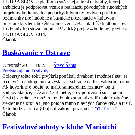
HUDBA SLOV je platforma súčasnej autorskej tvorby, ktorej
ambíciou je podporovať vznik a realizáciu pôvodných autorských
projektov hudobných a poetických tvorcov. Vytvára priestor a
podmienky pre hudobné a básnické prezentácie v kultovom
priestore bez tematického obmedzenia. Básnik. Píše hudbou slova.
Hudobník hrá slová hudbou. Básnický prejav – hudobný prednes.
HUDBA SLOV 2014.
Článok
Buskávanie v Ostrave
7. február 2014 - 10:23
—
Števo Šanta
Predstavujeme
Festivaly
Coloursy tohto roku prvýkrát ponúkali divákom i možnosť stať sa
na chvíľu účinkujúcimi a vyskúšať si hranie na festivalovom pódiu.
Ak hovoríme o pódiu, to malo, samozrejme, rozmery tomu
zodpovedajúce, čiže asi 2 x 3 metre, čo v porovnaní so stageom
Českej sporiteľne možno mohlo niekomu privodiť malé frustračné
šteklenie na krku a i jeho poloha mimo hlavných ťahov dávala tušiť,
že to bude taký malý boj o divákovu pozornosť. "
čítať viac
"
Článok
Festivalové soboty v klube Mariatchi