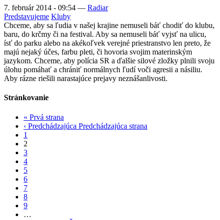
7. február 2014 - 09:54
—
Radiar
Predstavujeme
Kluby
Chceme, aby sa ľudia v našej krajine nemuseli báť chodiť do klubu,
baru, do krčmy či na festival. Aby sa nemuseli báť vyjsť na ulicu,
ísť do parku alebo na akékoľvek verejné priestranstvo len preto, že
majú nejaký účes, farbu pleti, či hovoria svojim materinským
jazykom. Chceme, aby polícia SR a ďalšie silové zložky plnili svoju
úlohu pomáhať a chrániť normálnych ľudí voči agresii a násiliu.
Aby rázne riešili narastajúce prejavy neznášanlivosti.
Stránkovanie
«
Prvá strana
‹ Predchádzajúca
Predchádzajúca strana
1
2
3
4
5
6
7
8
9
…