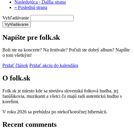
Nasledujúca ›
Ďalšia strana
»
Posledná strana
Vyhľadávanie
Napíšte pre folk.sk
Boli ste na koncerte? Na festivale? Počuli ste dobrý album? Napíšte
o tom všetkým!
Pridať článok
Pridať akciu do kalendára
O folk.sk
Folk.sk je miesto kde sa stretáva slovenská folková hudba, jej
fanúšikovia, muzikanti a všetci čo majú radi autentickú hudbu s
koreňmi.
V roku 2026 sa prebúdza po niekoľkoročnej hibernácii.
Recent comments