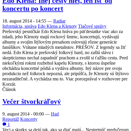
Edo Klena: Inej cesty niet, len ísť od
koncertu po koncert
18. august 2014 - 14:55
—
Radiar
Informácia, správa
Edo Klena a Klenoty
Tlačové správy
Prešovský pesničkár Edo Klena hráva po päťdesiatke viac ako za
mladi, jeho Klenoty majú rockový šmrnc, koncertujú, vydávajú
albumy a svojím štýlovým presahom oslovujú rôzne generácie
fanúšikov. Vrátane mladých metalistov. PREŠOV. Z legendy sa žiť
nedá. Edo Klena je prešovský folkový bard, no zašlú slávu i
skepticizmus nechal zapadnúť prachom a zvolil si ťažšiu cestu. Pred
niekoľkými rokmi rozbehol kapelu Klenoty, s ktorou úspešne
obchádza koncertné pódiá a vydáva albumy. Iný názov pre svoju
produkciu než folkrock nepozná, ale pripúšťa, že Klenoty sú štýlovo
nezaraditeľné. A vychádza mu to. Viac porozprával v rozhovore pre
Korzár.
Článok
Večer štvorkráľový
9. august 2014 - 00:00
—
Had
Reportáž
Koncerty
1
Veci a skutky sa dejú tak, ako sa diať majú... Nestretnúť predvčerom