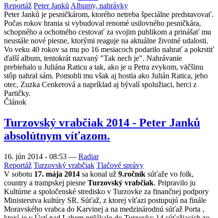
Reportáž
Peter Janků
Albumy, nahrávky
Peter Janků je pesničkárom, ktorého netreba špeciálne predstavovať.
Počas rokov hrania si vybudoval renomé usilovného pesničkára,
schopného a ochotného cestovať za svojim publikom a prinášať mu
neustále nové piesne, ktorými reaguje na aktuálne životné udalosti.
Vo veku 40 rokov sa mu po 16 mesiacoch podarilo nahrať a pokrstiť
ďalší album, tentokrát nazvaný "Tak nech je". Nahrávanie
prebiehalo u Juliána Raticu a tak, ako je u Petra zvykom, väčšinu
stôp nahral sám. Pomohli mu však aj hostia ako Julián Ratica, jeho
otec, Zuzka Cenkerová a napríklad aj bývalí spolužiaci, herci z
Partičky.
Článok
Turzovský vrabčiak 2014 - Peter Janků
absolútnym víťazom.
16. jún 2014 - 08:53
—
Radiar
Reportáž
Turzovský vrabčiak
Tlačové správy
V sobotu
17. mája 2014
sa konal už
9.ročník
súťaže vo folk,
country a trampskej piesne
Turzovský vrabčiak
. Pripravilo ju
Kultúrne a spoločenské stredisko v Turzovke za finančnej podpory
Ministerstva kultúry SR. Súťaž, z ktorej víťazi postupujú na finále
Moravského vrabca do Karvinej a na medzinárodnú súťaž Porta ,
ktorá je v Ústí nad Labem prilákalo do Turzovky 14 súťažiacich zo