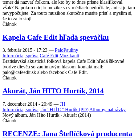
temer dá nazvať folkom. ale kto by to dnes prísne klasifikoval,
však? Napokon o tejto muzike sa v médiach nedočítate, ani si ju tam
nevypočujete. Za touto muzikou skutočne musíte prísť a myslím si,
že to za to stojí.
Článok
Kapela Cafe Edit hľadá speváčku
3. február 2015 - 17:23
—
PaloPauliny
Informácia, správa
Café Edit
Muzikanti
Bratislavská akustická folková kapela Cafe Edit hľadá šikovné
tvorivé dievča so zaujímavým hlasom. kontakt mail:
palo@cafeedit.sk alebo facebook Cafe Edit.
Článok
Akurát, Ján HITO Hurtík, 2014
7. december 2014 - 20:49
—
JH
Informácia, správa
Ján “HIŤO” Hurtík (PD)
Albumy, nahrávky
Nový album, Ján Hito Hurtík - Akurát (2014)
Článok
RECENZE: Jana Šteflíčková producenta