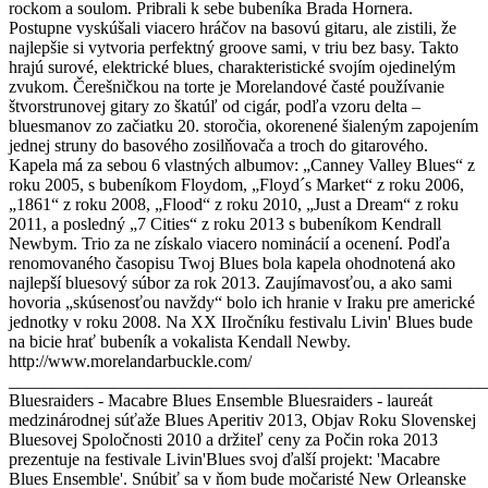
rockom a soulom. Pribrali k sebe bubeníka Brada Hornera.
Postupne vyskúšali viacero hráčov na basovú gitaru, ale zistili, že
najlepšie si vytvoria perfektný groove sami, v triu bez basy. Takto
hrajú surové, elektrické blues, charakteristické svojím ojedinelým
zvukom. Čerešničkou na torte je Morelandové časté používanie
štvorstrunovej gitary zo škatúľ od cigár, podľa vzoru delta –
bluesmanov zo začiatku 20. storočia, okorenené šialeným zapojením
jednej struny do basového zosilňovača a troch do gitarového.
Kapela má za sebou 6 vlastných albumov: „Canney Valley Blues“ z
roku 2005, s bubeníkom Floydom, „Floyd´s Market“ z roku 2006,
„1861“ z roku 2008, „Flood“ z roku 2010, „Just a Dream“ z roku
2011, a posledný „7 Cities“ z roku 2013 s bubeníkom Kendrall
Newbym. Trio za ne získalo viacero nominácií a ocenení. Podľa
renomovaného časopisu Twoj Blues bola kapela ohodnotená ako
najlepší bluesový súbor za rok 2013. Zaujímavosťou, a ako sami
hovoria „skúsenosťou navždy“ bolo ich hranie v Iraku pre americké
jednotky v roku 2008. Na XX IIročníku festivalu Livin' Blues bude
na bicie hrať bubeník a vokalista Kendall Newby.
http://www.morelandarbuckle.com/
_______________________________________________________
Bluesraiders - Macabre Blues Ensemble Bluesraiders - laureát
medzinárodnej súťaže Blues Aperitiv 2013, Objav Roku Slovenskej
Bluesovej Spoločnosti 2010 a držiteľ ceny za Počin roka 2013
prezentuje na festivale Livin'Blues svoj ďalší projekt: 'Macabre
Blues Ensemble'. Snúbiť sa v ňom bude močaristé New Orleanske