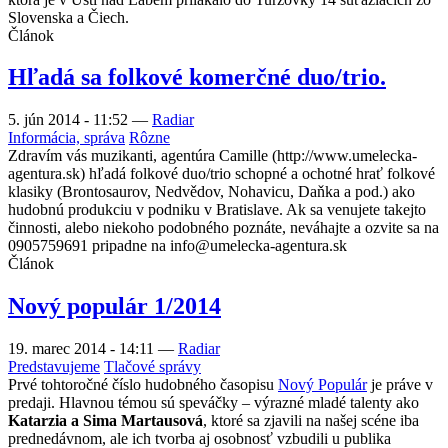
Slovenska a Čiech.
Článok
Hľadá sa folkové komerčné duo/trio.
5. jún 2014 - 11:52
—
Radiar
Informácia, správa
Rôzne
Zdravím vás muzikanti, agentúra Camille (http://www.umelecka-
agentura.sk) hľadá folkové duo/trio schopné a ochotné hrať folkové
klasiky (Brontosaurov, Nedvědov, Nohavicu, Daňka a pod.) ako
hudobnú produkciu v podniku v Bratislave. Ak sa venujete takejto
činnosti, alebo niekoho podobného poznáte, neváhajte a ozvite sa na
0905759691 pripadne na info@umelecka-agentura.sk
Článok
Nový populár 1/2014
19. marec 2014 - 14:11
—
Radiar
Predstavujeme
Tlačové správy
Prvé tohtoročné číslo hudobného časopisu
Nový Populár
je práve v
predaji. Hlavnou témou sú speváčky – výrazné mladé talenty ako
Katarzia a Sima Martausová
, ktoré sa zjavili na našej scéne iba
prednedávnom, ale ich tvorba aj osobnosť vzbudili u publika