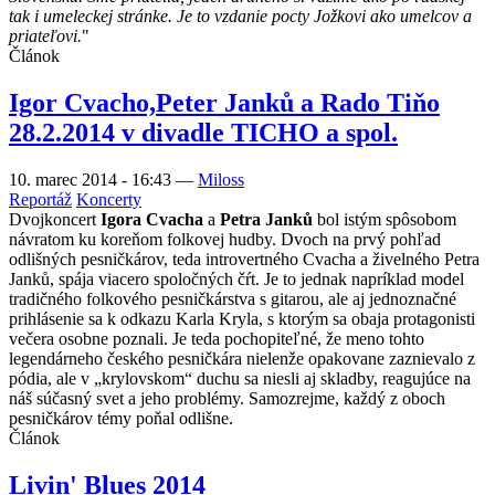
tak i umeleckej stránke. Je to vzdanie pocty Jožkovi ako umelcov a
priateľovi.
"
Článok
Igor Cvacho,Peter Janků a Rado Tiňo
28.2.2014 v divadle TICHO a spol.
10. marec 2014 - 16:43
—
Miloss
Reportáž
Koncerty
Dvojkoncert
Igora Cvacha
a
Petra Janků
bol istým spôsobom
návratom ku koreňom folkovej hudby. Dvoch na prvý pohľad
odlišných pesničkárov, teda introvertného Cvacha a živelného Petra
Janků, spája viacero spoločných čŕt. Je to jednak napríklad model
tradičného folkového pesničkárstva s gitarou, ale aj jednoznačné
prihlásenie sa k odkazu Karla Kryla, s ktorým sa obaja protagonisti
večera osobne poznali. Je teda pochopiteľné, že meno tohto
legendárneho českého pesničkára nielenže opakovane zaznievalo z
pódia, ale v „krylovskom“ duchu sa niesli aj skladby, reagujúce na
náš súčasný svet a jeho problémy. Samozrejme, každý z oboch
pesničkárov témy poňal odlišne.
Článok
Livin' Blues 2014