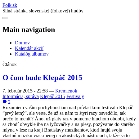
Folk
.
sk
Silná stránka slovenskej (folkovej) hudby
Main navigation
Domov
Kalendár akcií
Katalóg albumov
Článok
O čom bude Klepáč 2015
7. február 2015 - 22:58
—
Kremienok
Informácia, správa
Klepáč 2015
Festivaly
2
Rozumiem vašim pochybnostiam nad prívlastkom festivalu Klepáč
“prvý letný”, ale verte, že už sa nám to štyri razy osvedčilo, tak
prečo to meniť? Áno, už piaty raz v pomerne hluchom období, kedy
sa chodí obvykle iba na lyžovačky a na plesy, pozývame do starého
mlyna v lese na kraji Bratislavy muzikantov, ktorí hrajú svoju
vlastnú muziku viac-menej na akustických nástrojoch, takže sa to