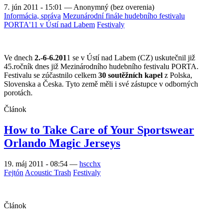
7. jún 2011 - 15:01
—
Anonymný (bez overenia)
Informácia, správa
Mezunárodní finále hudebního festivalu
PORTA'11 v Ústí nad Labem
Festivaly
Ve dnech
2.-6-6.201
1 se v Ústí nad Labem (CZ) uskutečnil již
45.ročník dnes již Mezinárodního hudebního festivalu PORTA.
Festivalu se zúčastnilo celkem
30 soutěžních kapel
z Polska,
Slovenska a Česka. Tyto země měli i své zástupce v odborných
porotách.
Článok
How to Take Care of Your Sportswear
Orlando Magic Jerseys
19. máj 2011 - 08:54
—
hscchx
Fejtón
Acoustic Trash
Festivaly
Článok