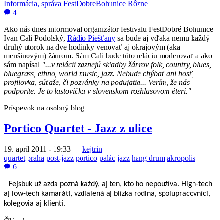
Informácia, správa
FestDobreBohunice
Rôzne
4
Ako nás dnes informoval organizátor festivalu FestDobré Bohunice
Ivan Cali Podolský,
Rádio Piešťany
sa bude aj vďaka nemu každý
druhý utorok na dve hodinky venovať aj okrajovým (aka
menšinovým) žánrom. Sám Cali bude túto reláciu moderovať a ako
sám napísal
"...v relácii zaznejú skladby žánrov folk, country, blues,
bluegrass, ethno, world music, jazz. Nebude chýbať ani hosť,
profilovka, súťaže, či pozvánky na
podujatia... Verím, že nás
podporíte. Je to lastovička v slovenskom rozhlasovom éteri."
Príspevok na osobný blog
Portico Quartet - Jazz z ulice
19. apríl 2011 - 19:33
—
kejtrin
quartet
praha
post-jazz
portico
palác
jazz
hang drum
akropolis
6
Fejsbuk u
ž
azda pozná ka
ž
dý, aj ten, kto ho nepou
ž
íva. High-tech
aj low-tech kamaráti, vzdialená aj blízka rodina, spolupracovníci,
kolegovia aj klienti.