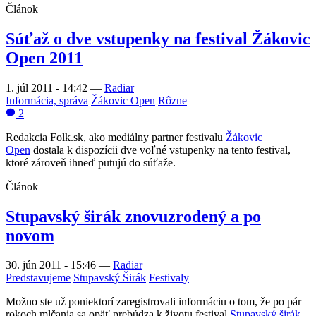
Článok
Súťaž o dve vstupenky na festival Žákovic
Open 2011
1. júl 2011 - 14:42
—
Radiar
Informácia, správa
Žákovic Open
Rôzne
2
Redakcia Folk.sk, ako mediálny partner festivalu
Žákovic
Open
dostala k dispozícii dve voľné vstupenky na tento festival,
ktoré zároveň ihneď putujú do súťaže.
Článok
Stupavský širák znovuzrodený a po
novom
30. jún 2011 - 15:46
—
Radiar
Predstavujeme
Stupavský Širák
Festivaly
Možno ste už poniektorí zaregistrovali informáciu o tom, že po pár
rokoch mlčania sa opäť prebúdza k životu festival
Stupavský širák
.