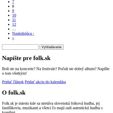
7
8
9
10
11
12
…
Nasledujúca ›
Ďalšia
»
Posledná
strana
strana
Vyhľadávanie
Napíšte pre folk.sk
Boli ste na koncerte? Na festivale? Počuli ste dobrý album? Napíšte
o tom všetkým!
Pridať článok
Pridať akciu do kalendára
O folk.sk
Folk.sk je miesto kde sa stretáva slovenská folková hudba, jej
fanúšikovia, muzikanti a všetci čo majú radi autentickú hudbu s
koreňmi.