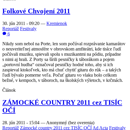
Folkové Chvojení 2011
30. jún 2011 - 09:20
—
Kremienok
Reportáž
Festivaly
6
Nikdy som nebol na Porte, len som počúval rozprávanie kamarátov
o neuveriteľnej atmosfére v obrovskom amfiteátri, kde tisíce ľudí
počúvali muziku, spievali spolu s muzikantmi na pódiu, prípadne
s nimi aj hrali. Z Porty sa šírili pesničky k táborákom a pojem
„portovní hudba“ označoval pesničky hodné toho, aby si ich
zaspieval ktokoľvek, kto má chuť chytiť gitaru do rúk – a takých
ľudí bývalo pomerne veľa. Počuť gitaru vo vlaku bolo celkom
bežné, v kempoch, v táboroch, na školských výletoch, v krčmách.
Článok
ZÁMOCKÉ COUNTRY 2011 cez TISÍC
OČÍ
28. jún 2011 - 15:04
—
Anonymný (bez overenia)
Reportáž
Zámocké country 2011 cez TISÍC OČÍ
Ad Acta
Festivaly