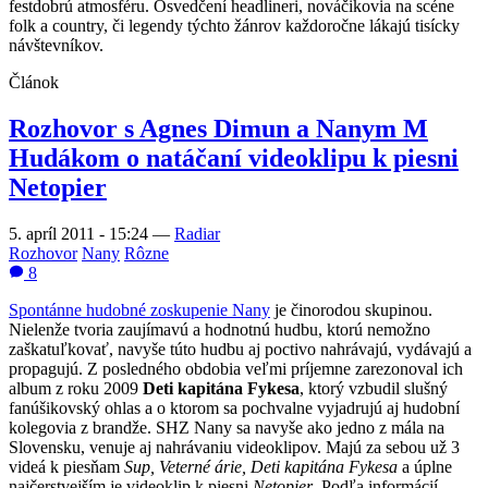
festdobrú atmosféru. Osvedčení headlineri, nováčikovia na scéne
folk a country, či legendy týchto žánrov každoročne lákajú tisícky
návštevníkov.
Článok
Rozhovor s Agnes Dimun a Nanym M
Hudákom o natáčaní videoklipu k piesni
Netopier
5. apríl 2011 - 15:24
—
Radiar
Rozhovor
Nany
Rôzne
8
Spontánne hudobné zoskupenie Nany
je činorodou skupinou.
Nielenže tvoria zaujímavú a hodnotnú hudbu, ktorú nemožno
zaškatuľkovať, navyše túto hudbu aj poctivo nahrávajú, vydávajú a
propagujú. Z posledného obdobia veľmi príjemne zarezonoval ich
album z roku 2009
Deti kapitána Fykesa
, ktorý vzbudil slušný
fanúšikovský ohlas a o ktorom sa pochvalne vyjadrujú aj hudobní
kolegovia z brandže. SHZ Nany sa navyše ako jedno z mála na
Slovensku, venuje aj nahrávaniu videoklipov. Majú za sebou už 3
videá k piesňam
Sup, Veterné árie, Deti kapitána Fykesa
a úplne
najčerstvejším je videoklip k piesni
Netopier
. Podľa informácií,