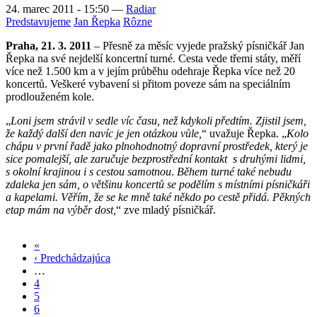
24. marec 2011 - 15:50
—
Radiar
Predstavujeme
Jan Řepka
Rôzne
Praha, 21. 3. 2011
– Přesně za měsíc vyjede pražský písničkář Jan
Řepka na své nejdelší koncertní turné. Cesta vede třemi státy, měří
více než 1.500 km a v jejím průběhu odehraje Řepka více než 20
koncertů. Veškeré vybavení si přitom poveze sám na speciálním
prodlouženém kole.
„
Loni jsem strávil v sedle víc času, než kdykoli předtím. Zjistil jsem,
že každý další den navíc je jen otázkou vůle,
“ uvažuje Řepka. „
Kolo
chápu v první řadě jako plnohodnotný dopravní prostředek, který je
sice pomalejší, ale zaručuje bezprostřední kontakt s druhými lidmi,
s okolní krajinou i s cestou samotnou
.
Během turné také nebudu
zdaleka jen sám, o většinu koncertů se podělím s místními písničkáři
a kapelami. Věřím, že se ke mně také někdo po cestě přidá. Pěkných
etap mám na výběr dost,
“ zve mladý písničkář.
«
Prvá
‹ Predchádzajúca
strana
Predchádzajúca
Stránkovanie
…
strana
4
5
6