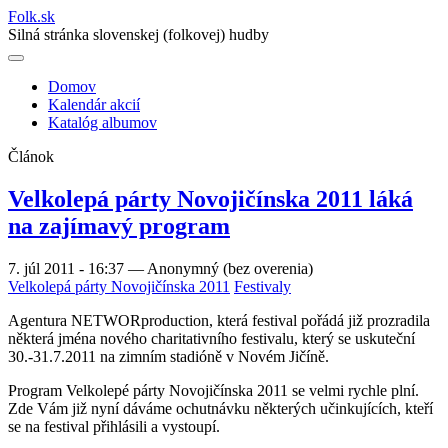
Folk
.
sk
Silná stránka slovenskej (folkovej) hudby
Domov
Kalendár akcií
Main
Katalóg albumov
navigation
Článok
Velkolepá párty Novojičínska 2011 láká
na zajímavý program
7. júl 2011 - 16:37
—
Anonymný (bez overenia)
Velkolepá párty Novojičínska 2011
Festivaly
Agentura NETWORproduction, která festival pořádá již prozradila
některá jména nového charitativního festivalu, který se uskuteční
30.-31.7.2011 na zimním stadióně v Novém Jičíně.
Program Velkolepé párty Novojičínska 2011 se velmi rychle plní.
Zde Vám již nyní dáváme ochutnávku některých učinkujících, kteří
se na festival přihlásili a vystoupí.