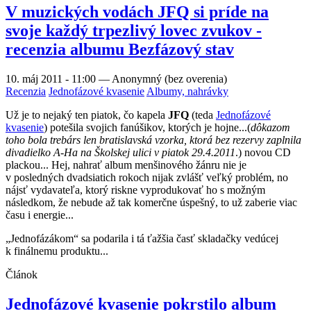
V muzických vodách JFQ si príde na
svoje každý trpezlivý lovec zvukov -
recenzia albumu Bezfázový stav
10. máj 2011 - 11:00
—
Anonymný (bez overenia)
Recenzia
Jednofázové kvasenie
Albumy, nahrávky
Už je to nejaký ten piatok, čo kapela
JFQ
(teda
Jednofázové
kvasenie
) potešila svojich fanúšikov, ktorých je hojne...(
dôkazom
toho bola trebárs len bratislavská vzorka, ktorá bez rezervy zaplnila
divadielko A-Ha na Školskej ulici v piatok 29.4.2011
.) novou CD
plackou... Hej, nahrať album menšinového žánru nie je
v posledných dvadsiatich rokoch nijak zvlášť veľký problém, no
nájsť vydavateľa, ktorý riskne vyprodukovať ho s možným
následkom, že nebude až tak komerčne úspešný, to už zaberie viac
času i energie...
„Jednofázákom“ sa podarila i tá ťažšia časť skladačky vedúcej
k finálnemu produktu...
Článok
Jednofázové kvasenie pokrstilo album