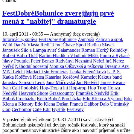
Článok
FestDobréBohunice zverejňujú prvé
mená z "nabitej" dramaturgie
19. apríl 2011 - 00:35
—
Anonymný (bez overenia)
Informácia, správa
FestDobreBohunice
Žamboši
Žalman a spol.
Wabi Daněk
Vlasta Redl
Terne Čhave
Spod Budína
Slávek
Janoušek
Silo a Lampa svieť
Salamander
Roman Horký
Rolničky
Robert Bobo Tkáč
Radim Hladík a Vladimír Mišík
Punto a Rybacé
hlavy
Poutníci
Peter Bonzo Radványi
Neznámi
Neřež hrá Nerez
Neřež
Náhodní pocestní
Monika Olšovská a psíkovia Dream a Arsi
Miša Leicht
Mariachi sin Fronteras
Lenka Ferenčíková
L. P. S.
Katka Koščová
Katea
Katarína Koščová
Kamelot
Kaktus band
Jaroslav Samson Lenk
Jana Máčovská
Jan Nedvěd
James Ewans
Ivan Cali Podolský
Hop-Trop a iní
Hop-trop
Hop Trop
Honza
Nedvěd
Heaven's Shore
Grasscountry
František Nedvěd
Erik
Boboš Procházka
Erich Boboš Procházka
Edo Klena a Východ
Edo
Klena a Klenoty
Edo Klena
Dušan Franců
Dalibor Dalo Urminský
Cop
Čechomor
Café Edit
Bystrík
Festivaly
V posledný júlový víkend (29.-31.7.2011) sa v Jaslovských
Bohuniciach uskutoční už deviaty ročník festivalu, ktorý sa snaží
podporiť menšinové akustické žánre ako i navodiť príjemnú a určite