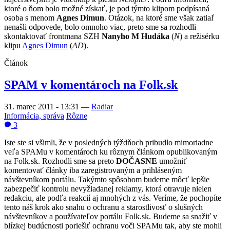
ktoré o ňom bolo možné získať, je pod týmto klipom podpísaná
osoba s menom
Agnes Dimun
. Otázok, na ktoré sme však zatiaľ
nenašli odpovede, bolo omnoho viac, preto sme sa rozhodli
skontaktovať frontmana SZH
Nanyho M Hudáka
(
N
) a režisérku
klipu
Agnes Dimun
(
AD
).
Článok
SPAM v komentároch na Folk.sk
31. marec 2011 - 13:31
—
Radiar
Informácia, správa
Rôzne
3
Iste ste si všimli, že v posledných týždňoch pribudlo mimoriadne
veľa SPAMu v komentároch ku rôznym článkom opublikovaným
na Folk.sk. Rozhodli sme sa preto
DOČASNE
umožniť
komentovať články iba zaregistrovaným a prihláseným
návštevníkom portálu. Takýmto spôsobom budeme môcť lepšie
zabezpečiť kontrolu nevyžiadanej reklamy, ktorá otravuje nielen
redakciu, ale podľa reakcií aj mnohých z vás. Veríme, že pochopíte
tento náš krok ako snahu o ochranu a starostlivosť o slušných
návštevníkov a používateľov portálu Folk.sk. Budeme sa snažiť v
blízkej budúcnosti poriešiť ochranu voči SPAMu tak, aby ste mohli