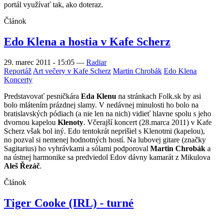
portál využívať tak, ako doteraz.
Článok
Edo Klena a hostia v Kafe Scherz
29. marec 2011 - 15:05
—
Radiar
Reportáž
Art večery v Kafe Scherz
Martin Chrobák
Edo Klena
Koncerty
Predstavovať pesničkára
Eda Klenu
na stránkach Folk.sk by asi
bolo mlátením prázdnej slamy. V nedávnej minulosti ho bolo na
bratislavských pódiach (a nie len na nich) vidieť hlavne spolu s jeho
dvornou kapelou
Klenoty
. Včerajší koncert (28.marca 2011) v Kafe
Scherz však bol iný. Edo tentokrát neprišiel s Klenotmi (kapelou),
no pozval si nemenej hodnotných hostí. Na lubovej gitare (značky
Sagitarius) ho vyhrávkami a sólami podporoval
Martin Chrobák
a
na ústnej harmonike sa predviedol Edov dávny kamarát z Mikulova
Aleš Řezáč
.
Článok
Tiger Cooke (IRL) - turné