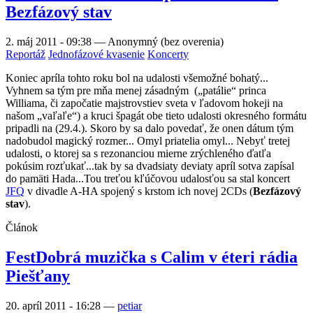
Bezfázový stav
2. máj 2011 - 09:38
—
Anonymný (bez overenia)
Reportáž
Jednofázové kvasenie
Koncerty
Koniec apríla tohto roku bol na udalosti všemožné bohatý...
Vyhnem sa tým pre mňa menej zásadným („patálie“ princa
Williama, či započatie majstrovstiev sveta v ľadovom hokeji na
našom „vaľaľe“) a kruci špagát obe tieto udalosti okresného formátu
pripadli na (29.4.). Skoro by sa dalo povedať, že onen dátum tým
nadobudol magický rozmer... Omyl priatelia omyl... Nebyť tretej
udalosti, o ktorej sa s rezonanciou mierne zrýchleného ďatľa
pokúsim rozťukať...tak by sa dvadsiaty deviaty apríl sotva zapísal
do pamäti Hada...Tou treťou kľúčovou udalosťou sa stal koncert
JFQ
v divadle A-HA spojený s krstom ich novej 2CDs (
Bezfázový
stav
).
Článok
FestDobrá muzička s Calim v éteri rádia
Piešťany
20. apríl 2011 - 16:28
—
petiar