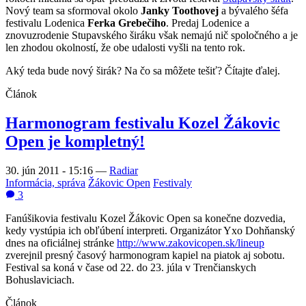
Nový team sa sformoval okolo
Janky Toothovej
a bývalého šéfa
festivalu Lodenica
Ferka Grebečiho
. Predaj Lodenice a
znovuzrodenie Stupavského širáku však nemajú nič spoločného a je
len zhodou okolností, že obe udalosti vyšli na tento rok.
Aký teda bude nový širák? Na čo sa môžete tešiť? Čítajte ďalej.
Článok
Harmonogram festivalu Kozel Žákovic
Open je kompletný!
30. jún 2011 - 15:16
—
Radiar
Informácia, správa
Žákovic Open
Festivaly
3
Fanúšikovia festivalu Kozel Žákovic Open sa konečne dozvedia,
kedy vystúpia ich obľúbení interpreti. Organizátor Yxo Dohňanský
dnes na oficiálnej stránke
http://www.zakovicopen.sk/lineup
zverejnil presný časový harmonogram kapiel na piatok aj sobotu.
Festival sa koná v čase od 22. do 23. júla v Trenčianskych
Bohuslaviciach.
Článok