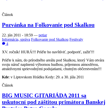
Článok
Pozvánka na Folkovanie pod Skalkou
22. jún 2011 - 18:59
—
petiar
Informácia, správa
Folkovanie pod Skalkou
Festivaly
4
XV. ročník! HURÁ!!! Príďte ho navštíviť, podporiť, zažiť!!!
Príďte k nám, do prírodného areálu pod Skalkou, ktorý Vám otvára
svoju náruč naplnenú výbornou hudbou, príjemnou atmosférou,
atraktívnymi sprievodnými podujatiami, chutným občerstvením!!!
Kde
: v Liptovskom Hrádku Kedy: 29. a 30. júla 2011
Článok
BIG MUSIC GITARIÁDA 2011 sa
uskutocní pod záštitou primátora Banskej