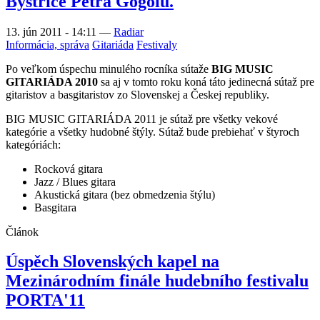
Bystrice Petra Gogolu.
13. jún 2011 - 14:11
—
Radiar
Informácia, správa
Gitariáda
Festivaly
Po veľkom úspechu minulého rocníka sútaže
BIG MUSIC
GITARIÁDA 2010
sa aj v tomto roku koná táto jedinecná sútaž pre
gitaristov a basgitaristov zo Slovenskej a Českej republiky.
BIG MUSIC GITARIÁDA 2011 je sútaž pre všetky vekové
kategórie a všetky hudobné štýly. Sútaž bude prebiehať v štyroch
kategóriách:
Rocková gitara
Jazz / Blues gitara
Akustická gitara (bez obmedzenia štýlu)
Basgitara
Článok
Úspěch Slovenských kapel na
Mezinárodním finále hudebního festivalu
PORTA'11