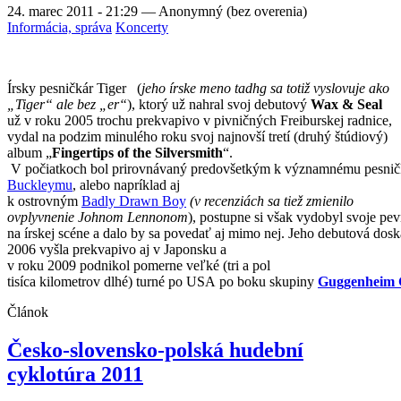
24. marec 2011 - 21:29
—
Anonymný (bez overenia)
Informácia, správa
Koncerty
Írsky pesničkár Tiger
(
jeho írske meno tadhg sa totiž vyslovuje ako
„Tiger“ ale bez „er“
), ktorý už nahral svoj debutový
Wax & Seal
už v roku 2005 trochu prekvapivo v pivničných Freiburskej radnice,
vydal na podzim minulého roku svoj najnovší tretí (druhý štúdiový)
album „
Fingertips of the Silversmith
“.
V
počiatkoch
bol
prirovnávaný
predovšetkým
k
významnému
pesnič
Buckleymu
,
alebo
napríklad
aj
k
ostrovným
Badly
Drawn
Boy
(
v
recenziách
sa
tiež zmienilo
ovplyvnenie
Johnom
Lennonom
),
postupne
si
však
vydobyl
svoje
pev
na
írskej
scéne
a
dalo
by
sa
povedať
aj
mimo
nej
.
Jeho
debutová
dosk
2006
vyšla
prekvapivo
aj v Japonsku
a
v
roku
2009
podnikol
pomerne
veľké
(
tri
a
pol
tisíca
kilometrov
dlhé
)
turné
po
USA
po
boku
skupiny
Guggenheim
Článok
Česko-slovensko-polská hudební
cyklotúra 2011