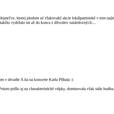
ejateľov, ktorej plodom sú všakovaké akcie lokálpatriotské v tom na
takôto vydržalo mi až do konca z dôvodov nasledovných:...
om v divadle A.ha na koncerte Karla Plíhala :)
Potom prišlo aj na charakteristické vtípky, dominovala však stále hudba