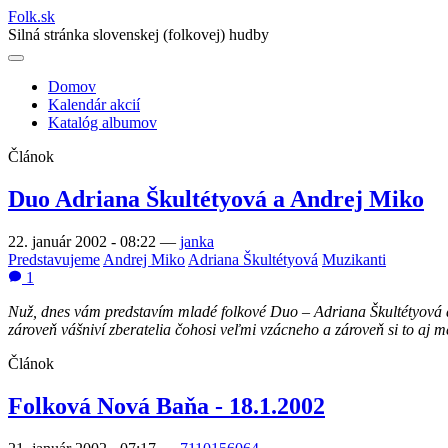
Folk
.
sk
Silná stránka slovenskej (folkovej) hudby
Domov
Kalendár akcií
Main
Katalóg albumov
navigation
Článok
Duo Adriana Škultétyová a Andrej Miko
22. január 2002 - 08:22
—
janka
Predstavujeme
Andrej Miko
Adriana Škultétyová
Muzikanti
1
Nuž, dnes vám predstavím mladé folkové Duo – Adriana Škultétyová a 
zároveň vášniví zberatelia čohosi veľmi vzácneho a zároveň si to aj m
Článok
Folková Nová Baňa - 18.1.2002