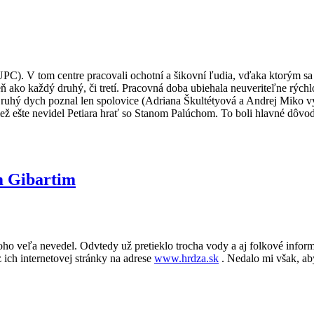
UPC). V tom centre pracovali ochotní a šikovní ľudia, vďaka ktorým sa
o deň ako každý druhý, či tretí. Pracovná doba ubiehala neuveriteľne rýc
Druhý dych poznal len spolovice (Adriana Škultétyová a Andrej Miko vy
ž ešte nevidel Petiara hrať so Stanom Palúchom. To boli hlavné dôvody
m Gibartim
toho veľa nevedel. Odvtedy už pretieklo trocha vody a aj folkové infor
ich internetovej stránky na adrese
www.hrdza.sk
. Nedalo mi však, aby