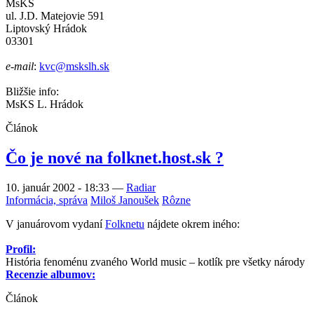
MsKS
ul. J.D. Matejovie 591
Liptovský Hrádok
03301
e-mail
:
kvc@mskslh.sk
Bližšie info:
MsKS L. Hrádok
Článok
Čo je nové na folknet.host.sk ?
10. január 2002 - 18:33
—
Radiar
Informácia, správa
Miloš Janoušek
Rôzne
V januárovom vydaní
Folknetu
nájdete okrem iného:
Profil:
História fenoménu zvaného World music – kotlík pre všetky národy
Recenzie albumov:
Článok