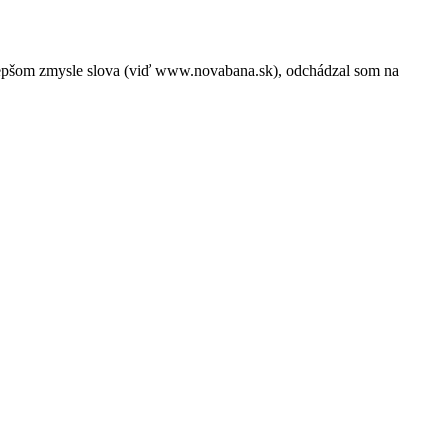
jlepšom zmysle slova (viď www.novabana.sk), odchádzal som na
.