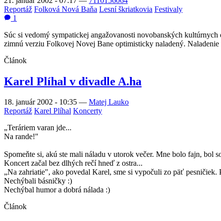
21. január 2002 - 07:17
—
7110156064
Reportáž
Folková Nová Baňa
Lesní škriatkovia
Festivaly
1
Súc si vedomý sympatickej angažovanosti novobanských kultúrnych d
zimnú verziu Folkovej Novej Bane optimisticky naladený. Naladenie 
Článok
Karel Plíhal v divadle A.ha
18. január 2002 - 10:35
—
Matej Lauko
Reportáž
Karel Plíhal
Koncerty
„Teráriem varan jde...
Na rande!"
Spomeňte si, akú ste mali náladu v utorok večer. Mne bolo fajn, bol s
Koncert začal bez dlhých rečí hneď z ostra...
„Na zahriatie", ako povedal Karel, sme si vypočuli zo päť pesničiek. 
Nechýbali básničky :)
Nechýbal humor a dobrá nálada :)
Článok