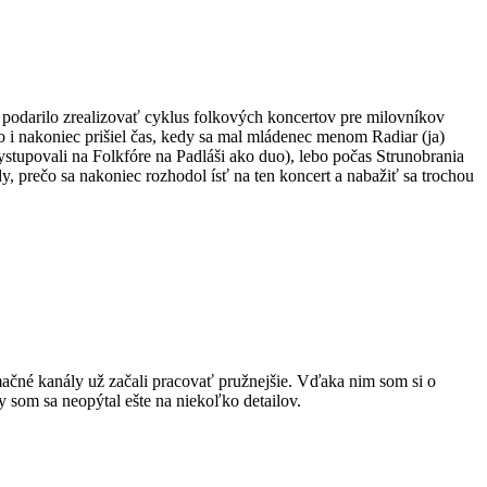
 podarilo zrealizovať cyklus folkových koncertov pre milovníkov
hlo i nakoniec prišiel čas, kedy sa mal mládenec menom Radiar (ja)
stupovali na Folkfóre na Padláši ako duo), lebo počas Strunobrania
, prečo sa nakoniec rozhodol ísť na ten koncert a nabažiť sa trochou
mačné kanály už začali pracovať pružnejšie. Vďaka nim som si o
 som sa neopýtal ešte na niekoľko detailov.