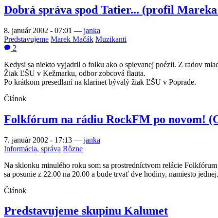
Dobrá správa spod Tatier... (profil Marek
8. január 2002 - 07:01
—
janka
Predstavujeme
Marek Mačák
Muzikanti
2
Kedysi sa niekto vyjadril o folku ako o spievanej poézii. Z radov m
Žiak ĽŠU v Kežmarku, odbor zobcová flauta.
Po krátkom presedlaní na klarinet bývalý žiak ĽŠU v Poprade.
Článok
Folkfórum na rádiu RockFM po novom! (O 
7. január 2002 - 17:13
—
janka
Informácia, správa
Rôzne
Na sklonku minulého roku som sa prostredníctvom relácie Folkfórum d
sa posunie z 22.00 na 20.00 a bude trvať dve hodiny, namiesto jednej.
Článok
Predstavujeme skupinu Kalumet