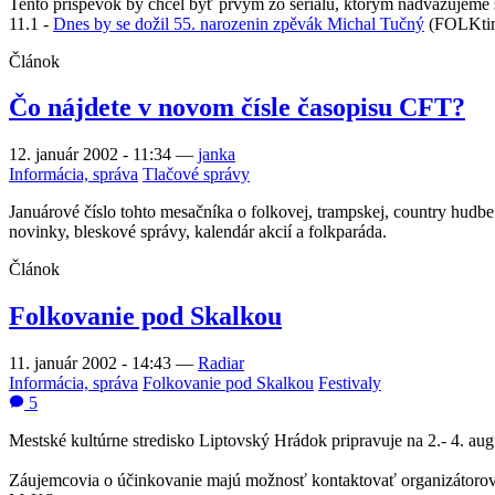
Tento príspevok by chcel byť prvým zo seriálu, ktorým nadväzujeme 
11.1 -
Dnes by se dožil 55. narozenin zpěvák Michal Tučný
(FOLKti
Článok
Čo nájdete v novom čísle časopisu CFT?
12. január 2002 - 11:34
—
janka
Informácia, správa
Tlačové správy
Januárové číslo tohto mesačníka o folkovej, trampskej, country hudbe
novinky, bleskové správy, kalendár akcií a folkparáda.
Článok
Folkovanie pod Skalkou
11. január 2002 - 14:43
—
Radiar
Informácia, správa
Folkovanie pod Skalkou
Festivaly
5
Mestské kultúrne stredisko Liptovský Hrádok pripravuje na 2.- 4. au
Záujemcovia o účinkovanie majú možnosť kontaktovať organizátorov