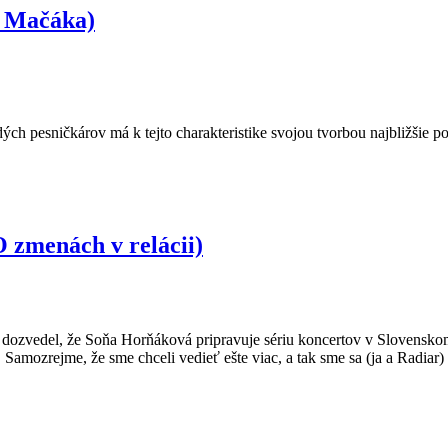
a Mačáka)
ladých pesničkárov má k tejto charakteristike svojou tvorbou najbližši
zmenách v relácii)
ozvedel, že Soňa Horňáková pripravuje sériu koncertov v Slovenskom r
 Samozrejme, že sme chceli vedieť ešte viac, a tak sme sa (ja a Radiar)