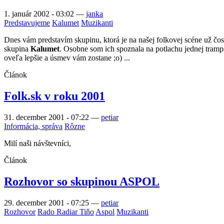
1. január 2002 - 03:02
—
janka
Predstavujeme
Kalumet
Muzikanti
Dnes vám predstavím skupinu, ktorá je na našej folkovej scéne už čo
skupina
Kalumet
. Osobne som ich spoznala na potlachu jednej tramp
oveľa lepšie a úsmev vám zostane ;o) ...
Článok
Folk.sk v roku 2001
31. december 2001 - 07:22
—
petiar
Informácia, správa
Rôzne
Milí naši návštevníci,
Článok
Rozhovor so skupinou ASPOL
29. december 2001 - 07:25
—
petiar
Rozhovor
Rado Radiar Tiňo
Aspol
Muzikanti