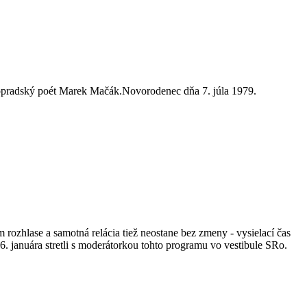
e popradský poét Marek Mačák.Novorodenec dňa 7. júla 1979.
ozhlase a samotná relácia tiež neostane bez zmeny - vysielací čas
 6. januára stretli s moderátorkou tohto programu vo vestibule SRo.