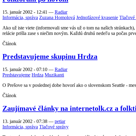
15. január 2002 - 12:41
—
Radiar
Informácia, správa
Zuzana Homolová
Jednofázové kvasenie
Tlačové
Ako už iste viete (informovali sme vás už o tom na našich stránkach
relácie prišla zase s niečim novým. Každú druhú nedeľu sa počas prv
Článok
Predstavujeme skupinu Hrdza
15. január 2002 - 07:10
—
Radiar
Predstavujeme
Hrdza
Muzikanti
O Prešove sa v poslednej dobe hovorí ako o slovenskom Seattle - me
Článok
Zaujímavé články na internetolk.cz a folkt
13. január 2002 - 07:38
—
petiar
Informácia, správa
Tlačové správy