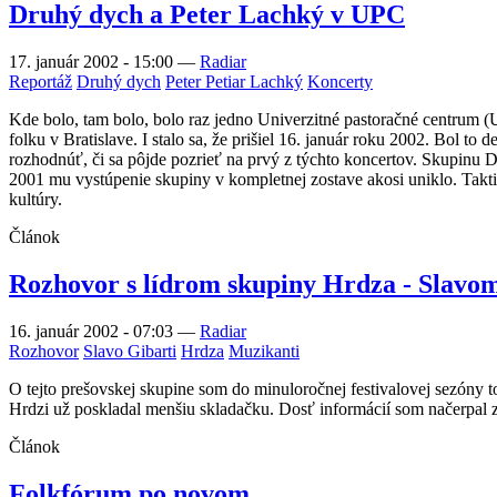
Druhý dych a Peter Lachký v UPC
17. január 2002 - 15:00
—
Radiar
Reportáž
Druhý dych
Peter Petiar Lachký
Koncerty
Kde bolo, tam bolo, bolo raz jedno Univerzitné pastoračné centrum (
folku v Bratislave. I stalo sa, že prišiel 16. január roku 2002. Bol t
rozhodnúť, či sa pôjde pozrieť na prvý z týchto koncertov. Skupinu 
2001 mu vystúpenie skupiny v kompletnej zostave akosi uniklo. Taktie
kultúry.
Článok
Rozhovor s lídrom skupiny Hrdza - Slavo
16. január 2002 - 07:03
—
Radiar
Rozhovor
Slavo Gibarti
Hrdza
Muzikanti
O tejto prešovskej skupine som do minuloročnej festivalovej sezóny 
Hrdzi už poskladal menšiu skladačku. Dosť informácií som načerpal z 
Článok
Folkfórum po novom