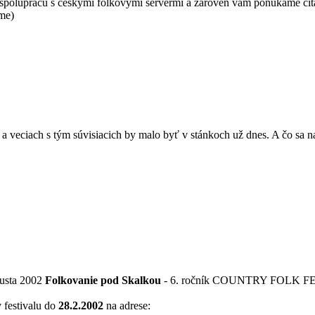
spoluprácu s českými folkovými servermi a zároveň vám ponúkame čítan
me)
 a veciach s tým súvisiacich by malo byť v stánkoch už dnes. A čo sa na
gusta 2002
Folkovanie pod Skalkou
- 6. ročník COUNTRY FOLK FE
 festivalu do
28.2.2002
na adrese: