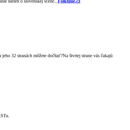
ie nielen o slovenskej scéne...
Folktime.cz
 jeho 32 stranách môžete dočítať?Na štvrtej strane vás čakajú
STu.