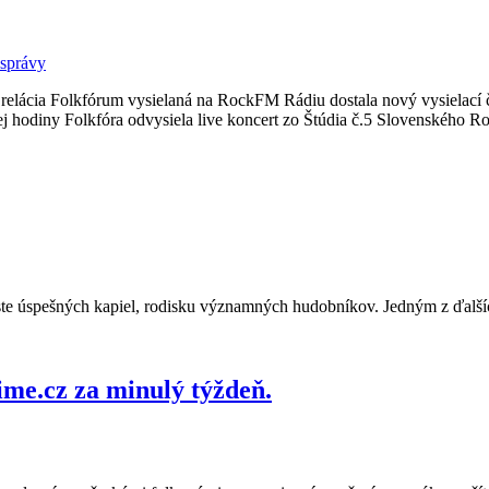
 správy
), relácia Folkfórum vysielaná na RockFM Rádiu dostala nový vysielací
ej hodiny Folkfóra odvysiela live koncert zo Štúdia č.5 Slovenského Ro
ste úspešných kapiel, rodisku významných hudobníkov. Jedným z ďalšíc
ime.cz za minulý týždeň.