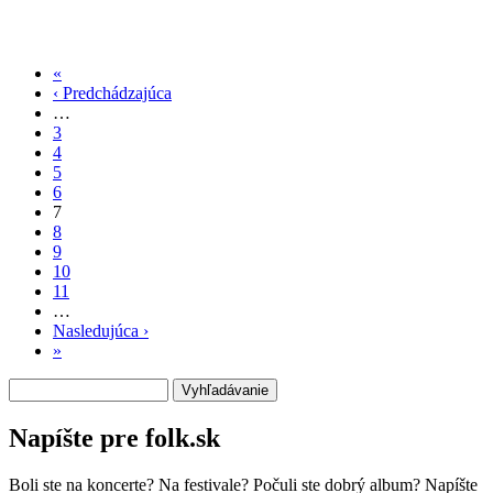
«
Prvá
‹ Predchádzajúca
strana
Predchádzajúca
Stránkovanie
…
strana
3
4
5
6
7
8
9
10
11
…
Nasledujúca ›
Ďalšia
»
Posledná
strana
strana
Vyhľadávanie
Napíšte pre folk.sk
Boli ste na koncerte? Na festivale? Počuli ste dobrý album? Napíšte