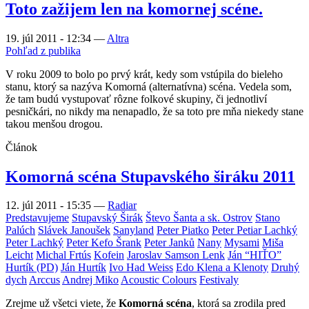
Toto zažijem len na komornej scéne.
19. júl 2011 - 12:34
—
Altra
Pohľad z publika
V roku 2009 to bolo po prvý krát, kedy som vstúpila do bieleho
stanu, ktorý sa nazýva Komorná (alternatívna) scéna. Vedela som,
že tam budú vystupovať rôzne folkové skupiny, či jednotliví
pesničkári, no nikdy ma nenapadlo, že sa toto pre mňa niekedy stane
takou menšou drogou.
Článok
Komorná scéna Stupavského širáku 2011
12. júl 2011 - 15:35
—
Radiar
Predstavujeme
Stupavský Širák
Števo Šanta a sk. Ostrov
Stano
Palúch
Slávek Janoušek
Sanyland
Peter Piatko
Peter Petiar Lachký
Peter Lachký
Peter Kefo Šrank
Peter Janků
Nany
Mysami
Miša
Leicht
Michal Frtús
Kofein
Jaroslav Samson Lenk
Ján “HIŤO”
Hurtík (PD)
Ján Hurtík
Ivo Had Weiss
Edo Klena a Klenoty
Druhý
dych
Arccus
Andrej Miko
Acoustic Colours
Festivaly
Zrejme už všetci viete, že
Komorná scéna
, ktorá sa zrodila pred