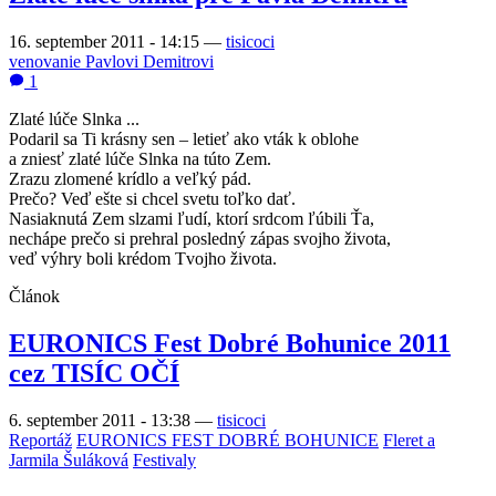
16. september 2011 - 14:15
—
tisicoci
venovanie Pavlovi Demitrovi
1
Zlaté lúče Slnka ...
Podaril sa Ti krásny sen – letieť ako vták k oblohe
a zniesť zlaté lúče Slnka na túto Zem.
Zrazu zlomené krídlo a veľký pád.
Prečo? Veď ešte si chcel svetu toľko dať.
Nasiaknutá Zem slzami ľudí, ktorí srdcom ľúbili Ťa,
nechápe prečo si prehral posledný zápas svojho života,
veď výhry boli krédom Tvojho života.
Článok
EURONICS Fest Dobré Bohunice 2011
cez TISÍC OČÍ
6. september 2011 - 13:38
—
tisicoci
Reportáž
EURONICS FEST DOBRÉ BOHUNICE
Fleret a
Jarmila Šuláková
Festivaly