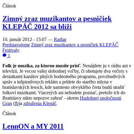
Článok
Zimný zraz muzikantov a pesničiek
KLEPÁČ 2012 sa blíži
10. január 2012 - 15:07
—
Radiar
Predstavujeme
Zimný zraz muzikantov a pesničiek KLEPÁČ
Festivaly
1
Folk je muzika, za ktorou musíte prísť
. Nenájdete ju v rádiu ani v
televízii. Je vecou vašej slobodnej voľby, či obetujete dva večery s
desiatkami kanálov plných hodnotného programu, povzbudivých
správ a inšpiratívnych reklám a prídete do starého mlyna v
bratislavských lesoch, kde namiesto obvyklého čerta budú strašiť
folkoví muzikanti. Viacerých asi nebudete poznať, pretože ich do
Bratislavy nikto nepozve zahrať - okrem
Hudobnej spoločnosti
Gran
(
fb
)a
združenia Klepáč
.
Článok
LennON a MY 2011