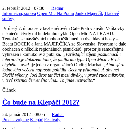
2. február 2012 - 07:30
—
Radiar
Informácia, správa
Open Mic Na Prahu
Janko Majerčík
Tlačové
správy
V úterý 7. února se v bezbariérovém Café Práh v areálu Vaňkovky
uskuteční čtvrtý díl hudebního cyklu Open Mic NA PRAHU.
Tentokrát se návštěvníci mohou těšit hned na dva hlavní hosty –
Beatu BOCEK a Jana MAJERČÍKA ze Slovenska. Program je dále
obohacen o několik regionálních písničkářů, prostor je samozřejmě
vyhrazen i komukoliv z publika.
„
Vzrůstající zájem posluchačů i
interpretů je důkazem toho, že platforma typu Open Micu v Brně
chyběla,
“ uvažuje jeden z organizátorů Ondřej Machát. „
Atmosféra
lednového večera naprosto pohltila všechny přítomné. A aby ne!
Skvělé výkony, Joel Bros tančící mezi diváky, v pravé ruce mikrofon,
v levé sklenici červeného vína.. To jinde neuvidíte.
“
Článok
Čo bude na Klepáči 2012?
24. január 2012 - 08:05
—
Radiar
Predstavujeme
Klepáč
Festivaly