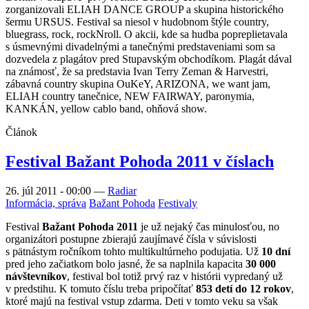
zorganizovali ELIAH DANCE GROUP a skupina historického
šermu URSUS. Festival sa niesol v hudobnom štýle country,
bluegrass, rock, rockNroll. O akcii, kde sa hudba popreplietavala
s úsmevnými divadelnými a tanečnými predstaveniami som sa
dozvedela z plagátov pred Stupavským obchodíkom. Plagát dával
na známosť, že sa predstavia Ivan Terry Zeman & Harvestri,
zábavná country skupina OuKeY, ARIZONA, we want jam,
ELIAH country tanečnice, NEW FAIRWAY, paronymia,
KANKÁN, yellow cablo band, ohňová show.
Článok
Festival Bažant Pohoda 2011 v číslach
26. júl 2011 - 00:00
—
Radiar
Informácia, správa
Bažant Pohoda
Festivaly
Festival
Bažant Pohoda 2011
je už nejaký čas minulosťou, no
organizátori postupne zbierajú zaujímavé čísla v súvislosti
s pätnástym ročníkom tohto multikultúrneho podujatia. Už
10 dní
pred jeho začiatkom bolo jasné, že sa naplnila kapacita
30 000
návštevníkov
, festival bol totiž prvý raz v histórii vypredaný už
v predstihu. K tomuto číslu treba pripočítať
853 detí do 12 rokov
,
ktoré majú na festival vstup zdarma. Deti v tomto veku sa však