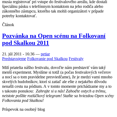
musia registrovať pri vstupe do festivalového areálu, kde dostali
špeciálnu pásku s telefónnym kontaktom na jeho rodiča alebo
zákonného zástupcu, ktorého tak mohli organizátori v prípade
potreby kontaktovať.
Článok
Pozvánka na Open scénu na Folkovaní
pod Skalkou 2011
21. júl 2011 - 16:36
—
petiar
Predstavujeme
Folkovanie pod Skalkou
Festivaly
Milí priatelia nášho festivalu, dovoľte nám predstaviť vám taký
menší experiment. Myslíme si totiž (a počas festivalových večerov
a nocí sa o tom pravidelne presviedčame), že je medzi vami mnoho
skvelých hudobníkov, ktorí si zatiaľ ale ešte z nejakého dôvodu
nenašli cestu na pódium. A v tomto momente prichádzame my a to
s takouto ponukou:
Zahrajte si u nás! Zahoďte ostych a trému,
neistote pošlite rozlúčkový telegram! Staňte sa hviezdou Open scény
Folkovania pod Skalkou!
Príspevok na osobný blog