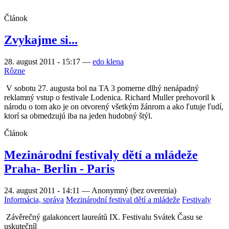
Článok
Zvykajme si...
28. august 2011 - 15:17
—
edo klena
Rôzne
V sobotu 27. augusta bol na TA 3 pomerne dlhý nenápadný
reklamný vstup o festivale Lodenica. Richard Muller prehovoril k
národu o tom ako je on otvorený všetkým žánrom a ako ľutuje ľudí,
ktorí sa obmedzujú iba na jeden hudobný štýl.
Článok
Mezinárodní festivaly dětí a mládeže
Praha- Berlin - Paris
24. august 2011 - 14:11
—
Anonymný (bez overenia)
Informácia, správa
Mezinárodní festival dětí a mládeže
Festivaly
Závěrečný galakoncert laureátů IX. Festivalu Svátek Času se
uskutečníl