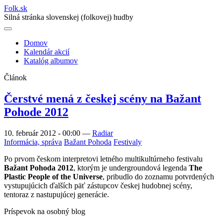
Folk
.
sk
Silná stránka slovenskej (folkovej) hudby
Domov
Kalendár akcií
Main
Katalóg albumov
navigation
Článok
Čerstvé mená z českej scény na Bažant
Pohode 2012
10. február 2012 - 00:00
—
Radiar
Informácia, správa
Bažant Pohoda
Festivaly
Po prvom českom interpretovi letného multikultúrneho festivalu
Bažant Pohoda 2012
, ktorým je undergroundová legenda
The
Plastic People of the Universe
, pribudlo do zoznamu potvrdených
vystupujúcich ďalších päť zástupcov českej hudobnej scény,
tentoraz z nastupujúcej generácie.
Príspevok na osobný blog