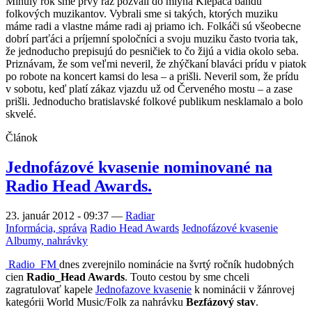
Minulý rok sme prvý raz pozvali do mlyna Klepáča bandu
folkových muzikantov. Vybrali sme si takých, ktorých muziku
máme radi a vlastne máme radi aj priamo ich. Folkáči sú všeobecne
dobrí parťáci a príjemní spoločníci a svoju muziku často tvoria tak,
že jednoducho prepisujú do pesničiek to čo žijú a vidia okolo seba.
Priznávam, že som veľmi neveril, že zhýčkaní blaváci prídu v piatok
po robote na koncert kamsi do lesa – a prišli. Neveril som, že prídu
v sobotu, keď platí zákaz vjazdu už od Červeného mostu – a zase
prišli. Jednoducho bratislavské folkové publikum nesklamalo a bolo
skvelé.
Článok
Jednofázové kvasenie nominované na
Radio Head Awards.
23. január 2012 - 09:37
—
Radiar
Informácia, správa
Radio Head Awards
Jednofázové kvasenie
Albumy, nahrávky
Radio_FM
dnes zverejnilo nominácie na švrtý ročník hudobných
cien
Radio_Head Awards
. Touto cestou by sme chceli
zagratulovať kapele
Jednofazove kvasenie
k nominácii v žánrovej
kategórii World Music/Folk za nahrávku
Bezfázový stav
.