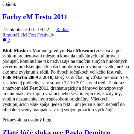
Článok
Farby eM Festu 2011
27. október 2011 - 09:52
—
Radiar
Reportáž
eM Fest
Festivaly
2
Klub Musko
v Martine (predtým
Bar Museum
) zostáva aj po
svojom premenovaní miestom konania unikátnych kultúrnych
podujatí, kontinuálne tak nadväzuje na tradíciu silných hudobných
večerov predstavujúcich našu hudobnú scénu v inom svetle, než na
aké sme zvyknutí z rádií. Po dvoch ročníkoch veľkého festivalu
Folk Martin 2009 a 2010,
ktorý sa dočkal, aj vďaka prenosu STV,
zaslúženej publicity, sa v sobotu 22.10.2011 konal tretí. Tentoraz
s názvom
eM Fest 2011
, dramaturgicky a žánrovo koncipovaný
trochu inak. Vystúpilo v rámci neho šesť interpretov, každý iný,
svojím nezameniteľným spôsobom originálny. Všetkých
vystupujúcich však spájal jeden fakt – ani jeden z nich nepatrí do
oficiálnej scény, naopak sa z nej svojou pozíciou vyčleňujú.
Príspevok na osobný blog
Zlaté lúče slnka pre Pavla Demitru