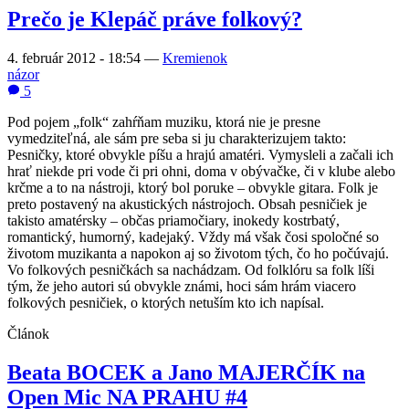
Prečo je Klepáč práve folkový?
4. február 2012 - 18:54
—
Kremienok
názor
5
Pod pojem „folk“ zahŕňam muziku, ktorá nie je presne
vymedziteľná, ale sám pre seba si ju charakterizujem takto:
Pesničky, ktoré obvykle píšu a hrajú amatéri. Vymysleli a začali ich
hrať niekde pri vode či pri ohni, doma v obývačke, či v klube alebo
krčme a to na nástroji, ktorý bol poruke – obvykle gitara. Folk je
preto postavený na akustických nástrojoch. Obsah pesničiek je
takisto amatérsky – občas priamočiary, inokedy kostrbatý,
romantický, humorný, kadejaký. Vždy má však čosi spoločné so
životom muzikanta a napokon aj so životom tých, čo ho počúvajú.
Vo folkových pesničkách sa nachádzam. Od folklóru sa folk líši
tým, že jeho autori sú obvykle známi, hoci sám hrám viacero
folkových pesničiek, o ktorých netuším kto ich napísal.
Článok
Beata BOCEK a Jano MAJERČÍK na
Open Mic NA PRAHU #4