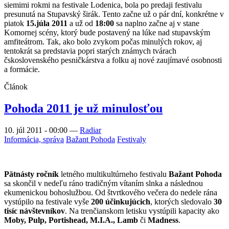
siemimi rokmi na festivale Lodenica, bola po predaji festivalu
presunutá na Stupavský širák. Tento začne už o pár dní, konkrétne v
piatok
15.júla 2011
a už od
18:00
sa naplno začne aj v stane
Komornej scény, ktorý bude postavený na lúke nad stupavským
amfiteátrom. Tak, ako bolo zvykom počas minulých rokov, aj
tentokrát sa predstavia popri starých známych tvárach
čskoslovenského pesničkárstva a folku aj nové zaujímavé osobnosti
a formácie.
Článok
Pohoda 2011 je už minulosťou
10. júl 2011 - 00:00
—
Radiar
Informácia, správa
Bažant Pohoda
Festivaly
Pätnásty ročník
letného multikultúrneho festivalu
Bažant Pohoda
sa skončil v nedeľu ráno tradičným vítaním slnka a následnou
ekumenickou bohoslužbou. Od štvrtkového večera do nedele rána
vystúpilo na festivale vyše
200 účinkujúcich
, ktorých sledovalo
30
tisíc návštevníkov
. Na trenčianskom letisku vystúpili kapacity ako
Moby, Pulp, Portishead, M.I.A., Lamb
či
Madness
.