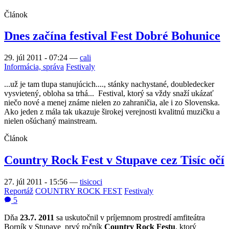
Článok
Dnes začína festival Fest Dobré Bohunice
29. júl 2011 - 07:24
—
cali
Informácia, správa
Festivaly
...už je tam tlupa stanujúcich...., stánky nachystané, doubledecker
vysvietený, obloha sa trhá... Festival, ktorý sa vždy snaží ukázať
niečo nové a menej známe nielen zo zahraničia, ale i zo Slovenska.
Ako jeden z mála tak ukazuje širokej verejnosti kvalitnú muzičku a
nielen ošúchaný mainstream.
Článok
Country Rock Fest v Stupave cez Tisíc očí
27. júl 2011 - 15:56
—
tisicoci
Reportáž
COUNTRY ROCK FEST
Festivaly
5
Dňa
23.7. 2011
sa uskutočnil v príjemnom prostredí amfiteátra
Borník v Stupave prvý ročník
Country Rock Festu
, ktorý