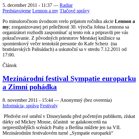
5. december 2011 - 11:37
—
Radiar
Predstavujeme
Lennon a my
Tlačové správy
Po minuloročnom úvodnom vrelo prijatom ročníku akcie
Lennon a
my
; zorganizovanej pri príležitosti 30. výročia Johna Lennona sa
organizátori rozhodli zaspomínať aj tento rok a pripravili pre vás
pokračovanie. Z pôvodných priestorov Mestskej knižnice sa
spomienkový večer tentokrát presunie do Kafe Scherz (na
bratislavských Palisádach) a uskutoční sa v stredu 7.12.2011 od
17:00.
Článok
Mezinárodní festival Sympatie europarku
a Zimní pohádka
8. november 2011 - 15:44
—
Anonymný (bez overenia)
Informácia, správa
Festivaly
Předvést své umění v Disneylandu před početným publikem, získat
dárky od Mickey Mouse, účastnit
se galakoncertů na
nejprestižnějších scénách Prahy a Berlína můžete jen na VII.
Mezinárodním festivalovém turné „Sympatie europarků“