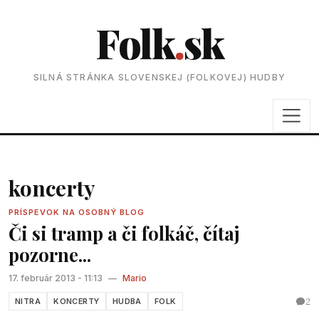
Folk
.
sk
SILNÁ STRÁNKA SLOVENSKEJ (FOLKOVEJ) HUDBY
koncerty
PRÍSPEVOK NA OSOBNÝ BLOG
Či si tramp a či folkáč, čítaj
pozorne...
17. február 2013 - 11:13
—
Mario
2
NITRA
KONCERTY
HUDBA
FOLK