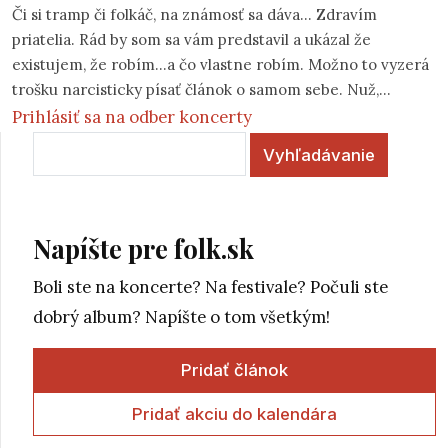
Či si tramp či folkáč, na známosť sa dáva... Zdravím
priatelia. Rád by som sa vám predstavil a ukázal že
existujem, že robím...a čo vlastne robím. Možno to vyzerá
trošku narcisticky písať článok o samom sebe. Nuž,
kažodpádne je to možnosť ako sa prezentovať. Začal by
Prihlásiť sa na odber koncerty
som tým, že sa volám
Mário Drgoňa
a študujem na
Vyhľadávanie
konzervatóriu v Nitre herectvo. Už šesť alebo sedem
rokov hrám na gitaru (Mám osemnásť rokov) a štyri roky
som hrával tvrdšiu muziku, od čoho som upustil.
Napíšte pre folk.sk
Boli ste na koncerte? Na festivale? Počuli ste
dobrý album? Napíšte o tom všetkým!
Pridať článok
Pridať akciu do kalendára