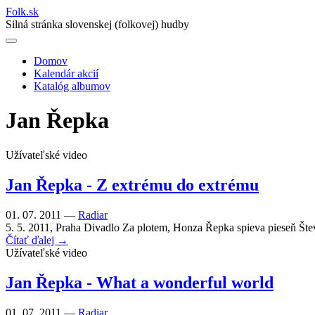
Folk
.
sk
Silná stránka slovenskej (folkovej) hudby
Domov
Kalendár akcií
Main
Katalóg albumov
navigation
Jan Řepka
Užívateľské video
Jan Řepka - Z extrému do extrému
01. 07. 2011 —
Radiar
5. 5. 2011, Praha Divadlo Za plotem, Honza Řepka spieva pieseň Šte
Čítať ďalej →
Užívateľské video
Jan Řepka - What a wonderful world
01. 07. 2011 —
Radiar