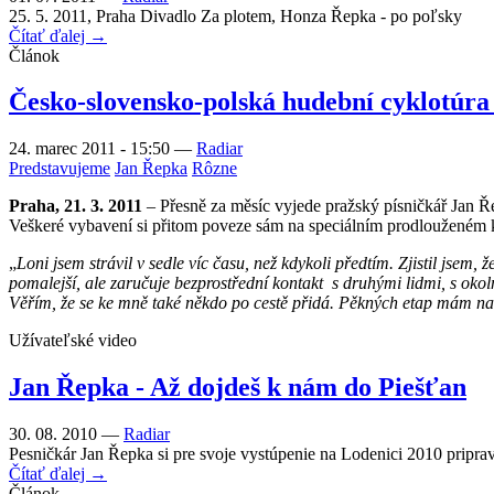
25. 5. 2011, Praha Divadlo Za plotem, Honza Řepka - po poľsky
Čítať ďalej →
Článok
Česko-slovensko-polská hudební cyklotúra
24. marec 2011 - 15:50
—
Radiar
Predstavujeme
Jan Řepka
Rôzne
Praha, 21. 3. 2011
– Přesně za měsíc vyjede pražský písničkář Jan Ře
Veškeré vybavení si přitom poveze sám na speciálním prodlouženém 
„
Loni jsem strávil v sedle víc času, než kdykoli předtím. Zjistil jsem, 
pomalejší, ale zaručuje bezprostřední kontakt s druhými lidmi, s okol
Věřím, že se ke mně také někdo po cestě přidá. Pěkných etap mám na
Užívateľské video
Jan Řepka - Až dojdeš k nám do Piešťan
30. 08. 2010 —
Radiar
Pesničkár Jan Řepka si pre svoje vystúpenie na Lodenici 2010 priprav
Čítať ďalej →
Článok