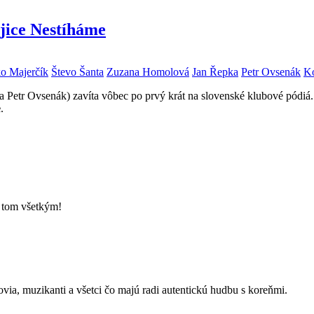
ojice Nestíháme
o Majerčík
Števo Šanta
Zuzana Homolová
Jan Řepka
Petr Ovsenák
Ko
 Petr Ovsenák) zavíta vôbec po prvý krát na slovenské klubové pódiá
e
.
o tom všetkým!
kovia, muzikanti a všetci čo majú radi autentickú hudbu s koreňmi.