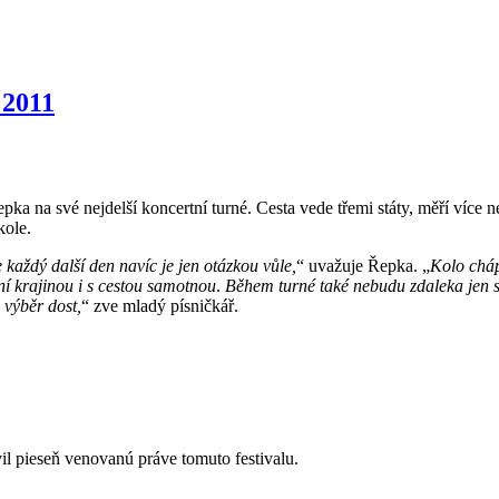
 2011
pka na své nejdelší koncertní turné. Cesta vede třemi státy, měří více
kole.
že každý další den navíc je jen otázkou vůle,
“ uvažuje Řepka. „
Kolo cháp
ní krajinou i s cestou samotnou
.
Během turné také nebudu zdaleka jen s
 výběr dost,
“ zve mladý písničkář.
il pieseň venovanú práve tomuto festivalu.