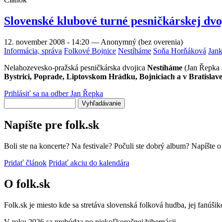
Slovenské klubové turné pesničkárskej dv
12. november 2008 - 14:20
—
Anonymný (bez overenia)
Informácia, správa
Folkové Bojnice
Nestíháme
Soňa Horňáková
Jank
Nelahozevesko-pražská pesničkárska dvojica
Nestíháme
(Jan Řepka a
Bystrici, Poprade, Liptovskom Hrádku, Bojniciach a v Bratislav
Prihlásiť sa na odber Jan Řepka
Vyhľadávanie
Napíšte pre folk.sk
Boli ste na koncerte? Na festivale? Počuli ste dobrý album? Napíšte 
Pridať článok
Pridať akciu do kalendára
O folk.sk
Folk.sk je miesto kde sa stretáva slovenská folková hudba, jej fanúši
V roku 2026 sa prebúdza po niekoľkoročnej hibernácii.