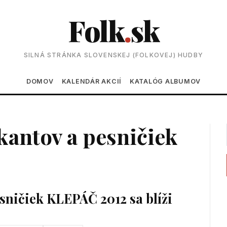
Folk
.
sk
SILNÁ STRÁNKA SLOVENSKEJ (FOLKOVEJ) HUDBY
Main navigation
DOMOV
KALENDÁR AKCIÍ
KATALÓG ALBUMOV
antov a pesničiek
sničiek KLEPÁČ 2012 sa blíži