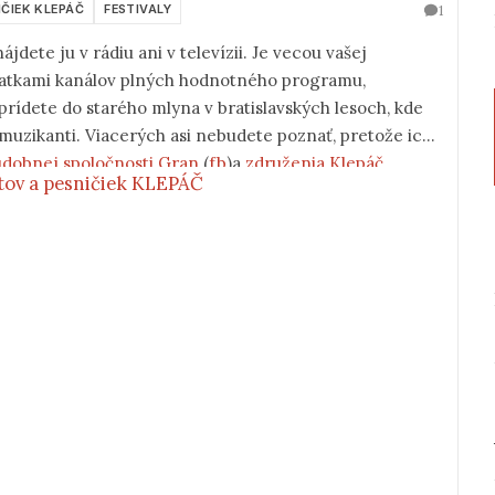
1
ČIEK KLEPÁČ
FESTIVALY
ájdete ju v rádiu ani v televízii. Je vecou vašej
esiatkami kanálov plných hodnotného programu,
prídete do starého mlyna v bratislavských lesoch, kde
 muzikanti. Viacerých asi nebudete poznať, pretože ich
dobnej spoločnosti Gran
(
fb
)a
združenia Klepáč
.
ntov a pesničiek KLEPÁČ