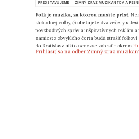
PREDSTAVUJEME
ZIMNÝ ZRAZ MUZIKANTOV A PESNI
Folk je muzika, za ktorou musíte prísť
. Nen
slobodnej voľby, či obetujete dva večery s d
povzbudivých správ a inšpiratívnych reklám a 
namiesto obvyklého čerta budú strašiť folkoví
do Bratislavy nikto nepozve zahrať - okrem
Hu
Prihlásiť sa na odber Zimný zraz muzika