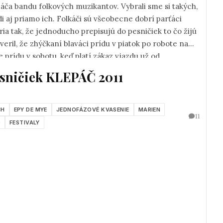
áča bandu folkových muzikantov. Vybrali sme si takých,
 aj priamo ich. Folkáči sú všeobecne dobrí parťáci
ria tak, že jednoducho prepisujú do pesničiek to čo žijú
veril, že zhýčkaní blaváci prídu v piatok po robote na
že prídu v sobotu, keď platí zákaz vjazdu už od
ratislavské folkové publikum nesklamalo a bolo skvelé.
esničiek KLEPÁČ 2011
CH
EPY DE MYE
JEDNOFÁZOVÉ KVASENIE
MARIEN
11
O
FESTIVALY