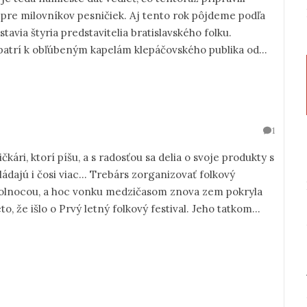
re milovníkov pesničiek. Aj tento rok pôjdeme podľa
avia štyria predstavitelia bratislavského folku.
 patrí k obľúbeným kapelám klepáčovského publika od
z rôznych končín sveta, do ktorej kapela vkladá kúsky
.
1
ičkári, ktorí píšu, a s radosťou sa delia o svoje produkty s
vládajú i čosi viac... Trebárs zorganizovať folkový
d polnocou, a hoc vonku medzičasom znova zem pokryla
o, že išlo o Prvý letný folkový festival. Jeho tatkom
an Francú).