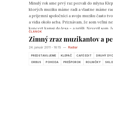
Minulý rok sme prvý raz pozvali do mlyna Klep
ktorých muziku máme radi a vlastne máme radi
a príjemní spoločníci a svoju muziku často tvo
a vidia okolo seba. Priznávam, že som veľmi ne
koncert kamsi do lesa – a prišli. Neveril som, 
ČLÁNOK
Červeného mostu – a zase prišli. Jednoducho b
Zimný zraz muzikantov a p
24. január 2011 - 16:15
—
Radiar
PREDSTAVUJEME
KLEPÁČ
CAFÉ EDIT
DRUHÝ DY
ORBUS
POHODA
PREŠPOROK
ROLNIČKY
SKL