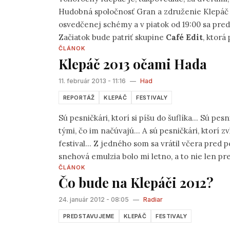
Hudobná spoločnosť Gran a združenie Klepáč p
osvedčenej schémy a v piatok od 19:00 sa predst
Začiatok bude patriť skupine
Café Edit
, ktorá
ČLÁNOK
samého začiatku. Muzika ovplyvnená folklórom 
Klepáč 2013 očami Hada
svojich duší, skutočne stojí za časté počúvanie
11. február 2013 - 11:16
—
Had
REPORTÁŽ
KLEPÁČ
FESTIVALY
Sú pesničkári, ktorí si píšu do šuflíka... Sú pesn
tými, čo im načúvajú... A sú pesničkári, ktorí z
festival... Z jedného som sa vrátil včera pre
snehová emulzia bolo mi letno, a to nie len pret
ČLÁNOK
„predstaveným“ je „rolnička“ Kremienok (Duš
Čo bude na Klepáči 2012?
24. január 2012 - 08:05
—
Radiar
PREDSTAVUJEME
KLEPÁČ
FESTIVALY