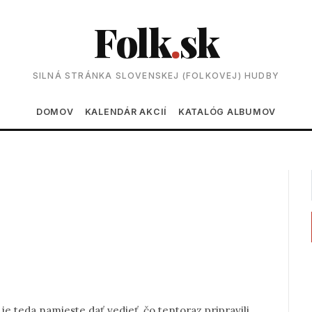
Folk
.
sk
SILNÁ STRÁNKA SLOVENSKEJ (FOLKOVEJ) HUDBY
Main navigation
DOMOV
KALENDÁR AKCIÍ
KATALÓG ALBUMOV
je teda namieste dať vedieť, čo tentoraz pripravili