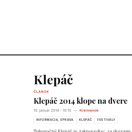
Klepáč
ČLÁNOK
Klepáč 2014 klope na dvere
10. január 2014 - 10:10
—
Kremienok
INFORMÁCIA, SPRÁVA
KLEPÁČ
FESTIVALY
Tohoročný Klepáč je, takpovediac, za dverami, 