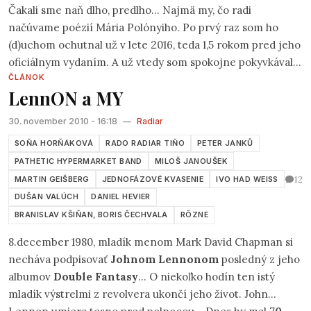
Čakali sme naň dlho, predlho... Najmä my, čo radi
načúvame poézií Mária Polónyiho. Po prvý raz som ho
(d)uchom ochutnal už v lete 2016, teda 1,5 rokom pred jeho
oficiálnym vydaním. A už vtedy som spokojne pokyvkával
ČLÁNOK
hlavou nad jeho kompaktnosťou. Mário, autor všetkých 15
LennON a MY
piesní je skúsený, ostrieľaný básnik, pozorný pozorovateľ
vecí videných a viditeľných, no i šikovný lapač nálad a
30. november 2010 - 16:18
—
Radiar
vibrácií, tých pre mnohých prchkým, rýchlo miznúcich, a
SOŇA HORŇÁKOVÁ
RADO RADIAR TIŇO
PETER JANKŮ
tým ťažko „ukotviteľných“ do formy textovej, či hudobnej.
PATHETIC HYPERMARKET BAND
MILOŠ JANOUŠEK
12
MARTIN GEIŠBERG
JEDNOFÁZOVÉ KVASENIE
IVO HAD WEISS
DUŠAN VALÚCH
DANIEL HEVIER
BRANISLAV KŠIŇAN, BORIS ČECHVALA
RÔZNE
8.december 1980, mladík menom Mark David Chapman si
necháva podpisovať
Johnom Lennonom
posledný z jeho
albumov
Double Fantasy
... O niekoľko hodín ten istý
mladík výstrelmi z revolvera ukončí jeho život. John