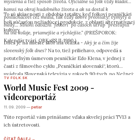
myslenia a tiež spôsob života. Oficiálne sa folk vždy kládol
kamsi na okraj hudobného života a ak sa dostal k
To sú skúsenosti z obdobia totality, keď folkoví pesničkári
poslucháčovi cez médiá, tak vždy dobre preosiaty, vymytý a
boli súčasťou nežiadúcej produkcie, z oblasti alternatívnej
bledý... Mnohí odvážni "folkeri" po časoch útrap "prestúpili"
kultúry.
na iné koľaje, priamejšie a rýchlejšie.“
(PREŠPOROK:
Kalendár tvárí, OBKaSS II, 1990.)
Dnes je na mieste skôr iná otázka -
Aký je a čím žije
slovenský folk dnes?
Na to, tiež priliehavo, odpovedá s
potuteľným úsmevom pesničkár Edo Klena, v jednej z
častí z filmového cyklu „Pesničkári slovenskí“, ktorú
uvádzala Slovenská televízia v rokoch 90-tych, po Nežnej:
TV FOLK.SK
„...myslím si, že vždy bude o čom spievať... ak už o ničom
World Music Fest 2009 -
inom, tak aspoň o tej nehe našej... slovenskej...“
videoreportáž
11. 09. 2009 —
petiar
Túto reportáž vám prinášame vďaka skvelej práci TV13 a
ich ústretovosti.
ČÍTAŤ ĎALEJ →