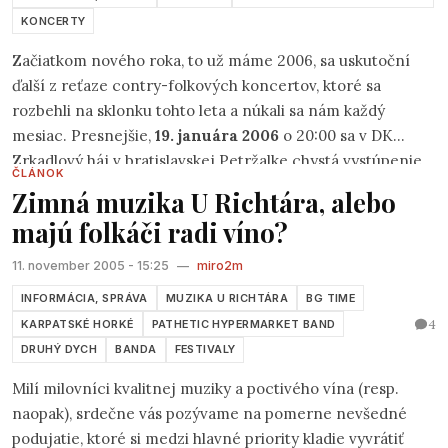
ATC rovnakého názvu tento rok konal už jedenásty krát.
KONCERTY
Ešteže existujú taxíky.
Začiatkom nového roka, to už máme 2006, sa uskutoční
ďalší z reťaze contry-folkových koncertov, ktoré sa
rozbehli na sklonku tohto leta a núkali sa nám každý
mesiac. Presnejšie,
19. januára 2006
o 20:00 sa v DK
Zrkadlový háj v bratislavskej Petržalke chystá vystúpenie
ČLÁNOK
českého pesničkára
Pepu Nosa
za výdatnej podpory
Zimná muzika U Richtára, alebo
alternatívnej folkovej predkapely
Pathetic Hypermarket
majú folkáči radi víno?
Band
.
11. november 2005 - 15:25
—
miro2m
INFORMÁCIA, SPRÁVA
MUZIKA U RICHTÁRA
BG TIME
4
KARPATSKÉ HORKÉ
PATHETIC HYPERMARKET BAND
DRUHÝ DYCH
BANDA
FESTIVALY
Milí milovníci kvalitnej muziky a poctivého vína (resp.
naopak), srdečne vás pozývame na pomerne nevšedné
podujatie, ktoré si medzi hlavné priority kladie vyvrátiť