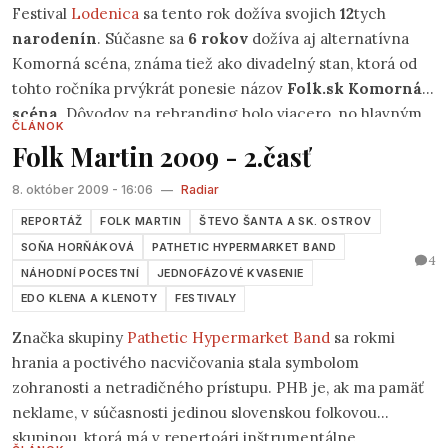
Festival
Lodenica
sa tento rok dožíva svojich
12
tych
narodenín
. Súčasne sa
6 rokov
dožíva aj alternatívna
Komorná scéna, známa tiež ako divadelný stan, ktorá od
tohto ročníka prvýkrát ponesie názov
Folk.sk Komorná
scéna
. Dôvodov na rebranding bolo viacero, no hlavným
ČLÁNOK
dôvodom je fakt, že aj náš portál sa tento rok dožíva
Folk Martin 2009 - 2.časť
okrúhleho jubilea
10 rokov,
ktoré by sme si touto cestou
radi uctili a pripomenuli. Tak, ako po minulé roky, prinesie
8. október 2009 - 16:06
—
Radiar
komorná scénu aj tentokrát pestrú paletu prevažne
REPORTÁŽ
FOLK MARTIN
ŠTEVO ŠANTA A SK. OSTROV
pesničkárskej tvorby z oboch strán rieky Moravy. Z
SOŇA HORŇÁKOVÁ
PATHETIC HYPERMARKET BAND
4
celkového počtu
33
účinkujúcich interpretov je
15
takých,
NÁHODNÍ POCESTNÍ
JEDNOFÁZOVÉ KVASENIE
ktorí sa doposiaľ na Lodeničiarskom pódiu nepredstavili.
EDO KLENA A KLENOTY
FESTIVALY
Programom vás budú sprevádzať osvedčení moderátori a
Značka skupiny
Pathetic Hypermarket Band
sa rokmi
pesničkári
Peter Janků,
ktorý bude okupovať
hrania a poctivého nacvičovania stala symbolom
moderátorský mikrofón vo štvrtok a v piatok a
Petiar
,
zohranosti a netradičného prístupu. PHB je, ak ma pamäť
ktorý bude mať pod palcom sobotný program.
neklame, v súčasnosti jedinou slovenskou folkovou
skupinou, ktorá má v repertoári inštrumentálne