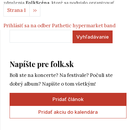
združenia
FolkScéna
, ktoré sa podujalo organizovať
Stránkovanie
Ďalšia strana
Strana 1
››
rovnomenný festival. Tento rok sa uskutoční už jeho tretí
ročník. V sobotu
17.
Prihlásiť sa na odber Pathetic hypermarket band
Vyhľadávanie
Napíšte pre folk.sk
Boli ste na koncerte? Na festivale? Počuli ste
dobrý album? Napíšte o tom všetkým!
Pridať článok
Pridať akciu do kalendára