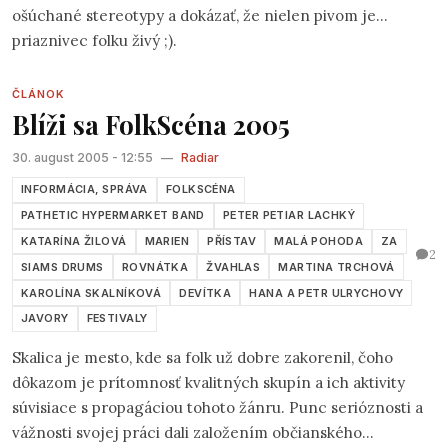
ošúchané stereotypy a dokázať, že nielen pivom je
priaznivec folku živý ;).
ČLÁNOK
Blíži sa FolkScéna 2005
30. august 2005 - 12:55
—
Radiar
INFORMÁCIA, SPRÁVA
FOLKSCÉNA
PATHETIC HYPERMARKET BAND
PETER PETIAR LACHKÝ
KATARÍNA ŽILOVÁ
MARIEN
PŘÍSTAV
MALÁ POHODA
ZA
2
SIAMS DRUMS
ROVNÁTKA
ŽVAHLAS
MARTINA TRCHOVÁ
KAROLÍNA SKALNÍKOVÁ
DEVÍTKA
HANA A PETR ULRYCHOVY
JAVORY
FESTIVALY
Skalica je mesto, kde sa folk už dobre zakorenil, čoho
dôkazom je prítomnosť kvalitných skupín a ich aktivity
súvisiace s propagáciou tohoto žánru. Punc serióznosti a
vážnosti svojej práci dali založením občianského