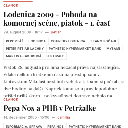
ČLÁNOK
Lodenica 2009 - Pohoda na
komornej scéne, piatok - 1. časť
29. august 2009 - 18:17
—
petiar
REPORTÁŽ
LODENICA
COUNTRY LODENICA
STANO POČAJI
PETER PETIAR LACHKÝ
PATHETIC HYPERMARKET BAND
MYSAMI
MARTINA JAVOROVÁ
FESTIVALY
Piatok 28. augusta pre mňa nezačal práve najšťastnejšie.
Vďaka celkom krátkemu času na prestup som v
Liptovskom Mikuláši nestihol rýchlik a tak som si počkal asi
dve hodiny na ďalší. Napriek tomu som pravdepodobne
prišiel príliš skoro - po kyvadlovej doprave nebolo na
ČLÁNOK
piešťanskej stanici ani stopy. Úsmev na tvári mi vyčaroval
Pepa Nos a PHB v Petržalke
len postarší pán pýtajúc sa ma či idem na festival Pohoda.
"
Tesne vedľa
", povedal som si viacmenej pre seba. Mojim
14. december 2005 - 15:00
—
camillia
cieľom bol festival iný - Lodenica, ktorá sa v piešťanskom
INFORMÁCIA, SPRÁVA
PEPA NOS
PATHETIC HYPERMARKET BAND