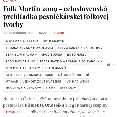
ČLÁNOK
kompozície z vlastného pera a je ich hneď niekoľko. Na
Folk Martin 2009 - celoslovenská
martinskom folkovom pódiu predviedli
Šaty vidiečanky
od
prehliadka pesničkárskej folkovej
lídra skupiny
Mária Polónyiho
. Koncertné vystúpenie
tvorby
PHB bolo vyvážené a farebné aj vďaka tomu, že odohrali
piesne od všetkých autorov skupiny. Na rad prišli piesne
23. september 2009 - 10:22
—
Radiar
ako
Naoko
(autorka
Katka Žilová
a
Petiar
), posledná
INFORMÁCIA, SPRÁVA
FOLK MARTIN
novinka – vynikajúca bosanova
Bosou nohou
(autor hudby
TROJKA ZUZANY HOMOLOVEJ
ŠTEVO ŠANTA A SK. OSTROV
Julián Ratica
, autor textu Mário Polónyi) a nakoniec aj
STANISLAV KALMAN
SPOD BUDÍNA
ROBO HULEJ
slnkom prežiarená samba
Havana
(autor
Stano Kalman
).
RADO RADIAR TIŇO
PETER PIATKO A ROMAN ZIBO ZÁBOJNÍK
Bolo vidieť a hlavne počuť, že skupina urobila pokrok aj po
27
PETER PETIAR LACHKÝ
PETER JANKŮ
vokálnej stránke. Na konci vystúpenia zostal na pódiu už
PATHETIC HYPERMARKET BAND
NÁHODNÍ POCESTNÍ
len Stano Kalman, ktorý ako samostatný pesničkár
MYSAMI
JEDNOFÁZOVÉ KVASENIE
IVO HAD WEISS
ponúkol publiku svoju, už takmer zľudovenú pieseň
Superstár
.
EDO KLENA A KLENOTY
2 AŽ 3
FESTIVALY
Na otázku
Čo to je folk?
odpovedzme priliehavým citátom
pesničkára
K
limenta Ondrejku
z legendárnej skupiny
Prešporok
:
„...folk nie je len hudobný žáner, ale aj spôsob