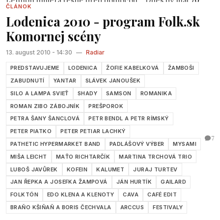
Lennon umiera tesne pred polnocou... Dnes by mal
70
ČLÁNOK
rokov
a možno plánoval s McCourtneym remake
Lodenica 2010 - program Folk.sk
legendárneho The Beatles, už 30 rokov však žije len v
Komornej scény
spomienkach a svojou hudbou oslovuje a inšpiruje nové
generácie. Ja k nim patrím tiež.
13. august 2010 - 14:30
—
Radiar
PREDSTAVUJEME
LODENICA
ŽOFIE KABELKOVÁ
ŽAMBOŠI
ZABUDNUTÍ
YANTAR
SLÁVEK JANOUŠEK
SILO A LAMPA SVIEŤ
SHADY
SAMSON
ROMANIKA
ROMAN ZIBO ZÁBOJNÍK
PREŠPOROK
PETRA ŠANY ŠANCLOVÁ
PETR BENDL A PETR RÍMSKÝ
PETER PIATKO
PETER PETIAR LACHKÝ
7
PATHETIC HYPERMARKET BAND
PADLÁŠOVÝ VÝBER
MYSAMI
MIŠA LEICHT
MAŤO RICHTARČÍK
MARTINA TRCHOVÁ TRIO
LUBOŠ JAVŮREK
KOFEIN
KALUMET
JURAJ TURTEV
JAN ŘEPKA A JOSEFKA ŽAMPOVÁ
JÁN HURTÍK
GAILARD
FOLKTÓN
EDO KLENA A KLENOTY
CAVA
CAFÉ EDIT
BRAŇO KŠIŇAŇ A BORIS ČECHVALA
ARCCUS
FESTIVALY