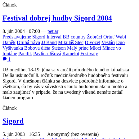
Článok
Festival dobrej hudby Sigord 2004
8. jún 2004 - 07:00
—
petiar
Predstavujeme
Sigord
Interval
BB country
Žobráci
Ortuť
Wabi
Daněk
Druhá tráva
JJ Band
Mikuláš Štec
Divozel
Veslári
Duo
Vyšívanka
Bobova diéta
Stetson
Malý princ
Mloci
Mince vo
fontáne
Pacifik
Pavlína Jíšová
Kamelot
Festivaly
1
Už onedlho, 18-19. júna sa v areáli prírodného letného kúpaliska
Delňa uskutoční 8. ročník medzinárodného hudobného festivalu
Sigord. V dnešnom článku sa dozviete podrobné informácie o
všetkom, čo by vás v súvislosti s touto hudobnou akciu mohlo a
malo zaujímať v prípade, že na uvedený víkend nemáte zatiaľ
žiaden program.
Článok
Sigord
5. jún 2003 - 16:35
—
Anonymný (bez overenia)