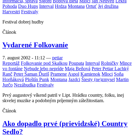
Informácia, správa
Sigord
Bobova diéta
Mloci
Jan Nedvěd
Lekra
Pohoda
Duo Hups
Interval
Hrdza
Montana
Ortuť
Jej družina
Harvestri
Festivaly
Festival dobrej hudby
Článok
Vydarené Folkovanie
7. august 2002 - 11:12
—
petiar
Reportáž
Folkovanie pod Skalkou
Poupata
Interval
Rolničky
Mince
vo fontáne
Nebude lebo nepríde
Maja Beňová
Peter Petiar Lachký
Ranč
Peter Šaman Ďuriš
Pramene
Aspol
Kamienok
Mloci
Soňa
Horňáková
Ploštín Punk
Montana
Jazdci
Šiesty (ne)zmysel
Martin
Jurčo
Nezábudka
Festivaly
Prvý augustový víkend patril v Lipt. Hrádku country, folku, inej
skvelej muzike a podobným príjemným záležitostiam.
Článok
Ako dopadlo prvé (prievidzské) Country
Sedlo?