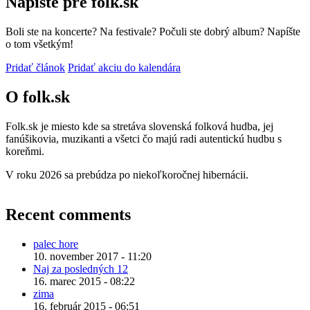
Napíšte pre folk.sk
Boli ste na koncerte? Na festivale? Počuli ste dobrý album? Napíšte
o tom všetkým!
Pridať článok
Pridať akciu do kalendára
O folk.sk
Folk.sk je miesto kde sa stretáva slovenská folková hudba, jej
fanúšikovia, muzikanti a všetci čo majú radi autentickú hudbu s
koreňmi.
V roku 2026 sa prebúdza po niekoľkoročnej hibernácii.
Recent comments
palec hore
10. november 2017 - 11:20
Naj za posledných 12
16. marec 2015 - 08:22
zima
16. február 2015 - 06:51