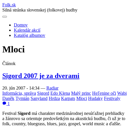
Folk
.
sk
Silná stránka slovenskej (folkovej) hudby
Domov
Kalendár akcií
Main
Katalóg albumov
navigation
Mloci
Článok
Sigord 2007 je za dverami
20. jún 2007 - 14:34
—
Radiar
Informácia, správa
Sigord
Edo Klena
Malý princ
Heľenine oči
Wabi
Daněk
Tymián
Sanyland
Hrdza
Karpats
Mloci
Hudaky
Festivaly
1
Festival
Sigord
má charakter medzinárodnej nesúťažnej prehliadky
a žánrovo sa orientuje predovšetkým na akustickú hudbu, či už je to
folk, country, bluegrass, blues, jazz, gospel, world music a ďalšie.