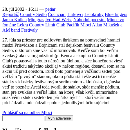
28. júl 2002 - 16:11
—
petiar
Reportáž
Country Sedlo
Čochciari
Turkovci
Letokruhy
Blue fingers
Janko Kulich
Minigras
Ivo Had Weiss
Náhodní pocestní
Mince vo
fontáne
Lekra
Country Limit Club
Pacifik
Mloci
Allan Mikušek a
AM band
Festivaly
27. júla sa priestor pre golfovým ihriskom na pomyselnej hranici
medzi Prievidzou a Bojnicami stal dejiskom festivalu Country
Sedlo, o ktorom sme vás už informovali. Keďže som bol veľmi
zvedavý ako sa organizátori (p. Benca a skupina Country Limit
Club) popasovali s touto náročnou úlohou, a síce konečne zaviesť
akúsi tradíciu takýchto akcií aj v našom regióne, dostavil som sa na
akciu už pred obedom. Ľudí bolo pomenej a väčšinou sedeli pod
veľkým "pivným" stanom, okolo pódia stáli ešte asi tri menšie
stánky s klasicky festivalovým sortimentom - klobáska, cigánska...
veď to poznáte.Areál teda tvorili tie stánky, skôr menšie pódium,
stan pre zvukára a veľká lúka, na ktorej však kvôli mimoriadne
snažívému slnku sedelo len pár "skalných" - ktorí väčšinou
prichádzali a odchádzali spolu s jednotlivými účinkujúcimi.
Prihlásiť sa na odber Mloci
Vyhľadávanie