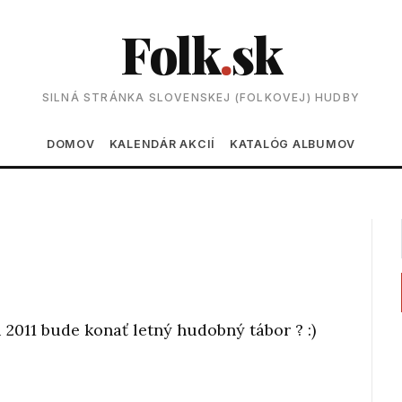
Folk
.
sk
SILNÁ STRÁNKA SLOVENSKEJ (FOLKOVEJ) HUDBY
Main navigation
DOMOV
KALENDÁR AKCIÍ
KATALÓG ALBUMOV
u 2011 bude konať letný hudobný tábor ? :)