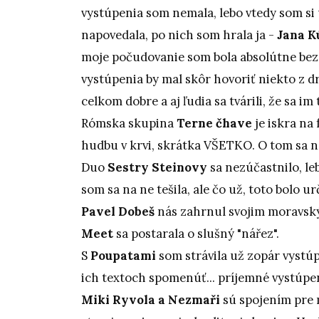
vystúpenia som nemala, lebo vtedy som si u
napovedala, po nich som hrala ja -
Jana K
moje počudovanie som bola absolútne bez t
vystúpenia by mal skôr hovoriť niekto z d
celkom dobre a aj ľudia sa tvárili, že sa im
Rómska skupina
Terne čhave
je iskra na
hudbu v krvi, skrátka VŠETKO. O tom sa ne
Duo
Sestry Steinovy
sa nezúčastnilo, le
som sa na ne tešila, ale čo už, toto bolo ur
Pavel Dobeš
nás zahrnul svojim moravsk
Meet
sa postarala o slušný "nářez".
S
Poupatami
som strávila už zopár vystúpe
ich textoch spomenúť... príjemné vystúpe
Miki Ryvola a Nezmaři
sú spojením pre 