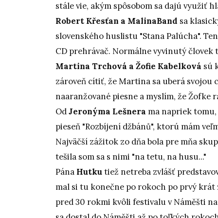
stále vie, akým spôsobom sa dajú využiť h
Robert Křesťan a MalinaBand
sa klasick
slovenského huslistu "Stana Palúcha". T
CD prehrávač. Normálne vyvinutý človek t
Martina Trchová a Žofie Kabelková
sú k
zároveň cítiť, že Martina sa uberá svojou
naaranžované piesne a myslím, že Žofke ra
Od
Jeronýma Lešnera
ma napriek tomu, ž
pieseň "Rozbíjení džbánů", ktorú mám veľm
Najväčší zážitok zo dňa bola pre mňa sku
tešila som sa s nimi "na tetu, na husu..."
Pána
Hutku
tiež netreba zvlášť predstavov
mal si tu konečne po rokoch po prvý krát z
pred 30 rokmi kvôli festivalu v Náměšti na
sa dostal do Náměšti až po toľkých rokoch