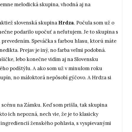
ríjemne melodická skupina, vhodná aj na
aktiež slovenská skupina
Hrdza
. Počula som už o
onečne podarilo upočuť a neľutujem. Je to skupina s
revedením. Speváčka s farbou hlasu, ktorú máte
edikta. Prejav je iný, no farba veľmi podobná.
ičke, lebo konečne vidím aj na Slovensku
ného podštýlu. A ako som už v minulom roku
kupín, no máloktorá nepôsobí gýčovo. A Hrdza si
ú scénu na Zámku. Keď som prišla, tak skupina
to ich nepozná, nech vie, že je to klasicky
ingrediencií ženského pohlavia, s vyspievanými