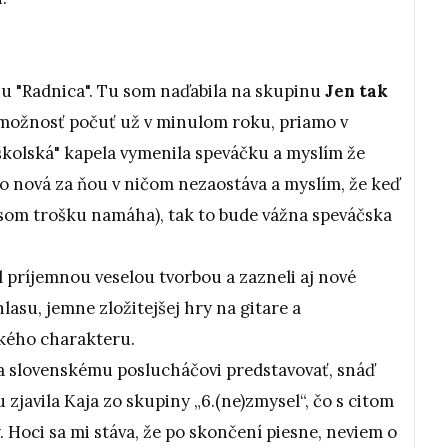
nu "Radnica". Tu som naďabila na skupinu
Jen tak
 možnosť počuť už v minulom roku, priamo v
školská" kapela vymenila speváčku a myslím že
no nová za ňou v ničom nezaostáva a myslím, že keď
 hlasom trošku namáha), tak to bude vážna speváčska
l príjemnou veselou tvorbou a zazneli aj nové
asu, jemne zložitejšej hry na gitare a
ého charakteru.
ba slovenskému poslucháčovi predstavovať, snáď
 zjavila Kaja zo skupiny „6.(ne)zmysel“, čo s citom
 Hoci sa mi stáva, že po skončení piesne, neviem o