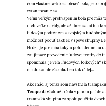
čom vlastne tá-ktorá pieseň bola, je to p
vytancovanie sa.
Veľmi veľkým prekvapením bola pre mňa t
nich veľké chvály, ale až dnes sa mi ich k
ľudovým podtónom a svojským hudobným p
možnosť počuť taktiež v speve skupiny Ben
Hrdza je pre mňa takým pohladením na duš
zaujímavé prevedenie ľudovej tvorby do i
spomínala, je veľa „ľudových folkových“ s
ma dokonale získala. Len tak ďalej...
Ako ináč, aj teraz som navštívila trampsk
Tempo di vlak
už frčala v plnom prúde a k
trampská skupina za spolupoužitia dvoch 