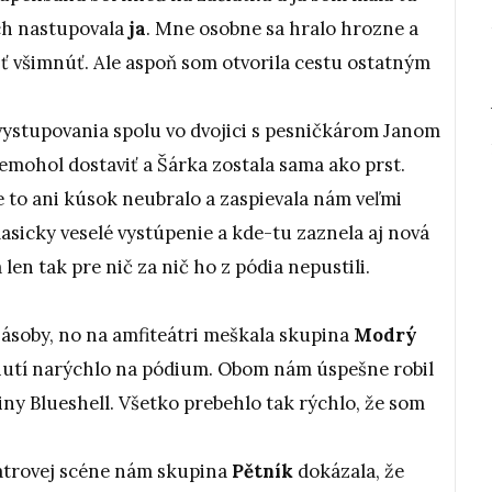
ich nastupovala
ja
. Mne osobne sa hralo hrozne a
sť všimnúť. Ale aspoň som otvorila cestu ostatným
ystupovania spolu vo dvojici s pesničkárom Janom
emohol dostaviť a Šárka zostala sama ako prst.
me to ani kúsok neubralo a zaspievala nám veľmi
asicky veselé vystúpenie a kde-tu zaznela aj nová
 len tak pre nič za nič ho z pódia nepustili.
zásoby, no na amfiteátri meškala skupina
Modrý
hnutí narýchlo na pódium. Obom nám úspešne robil
y Blueshell. Všetko prebehlo tak rýchlo, že som
átrovej scéne nám skupina
Pětník
dokázala, že