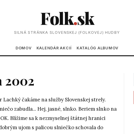
Folk
.
sk
SILNÁ STRÁNKA SLOVENSKEJ (FOLKOVEJ) HUDBY
Main navigation
DOMOV
KALENDÁR AKCIÍ
KATALÓG ALBUMOV
a 2002
er Lachký čakáme na služby Slovenskej strely.
 niečo zabudla... Hej, jasné, slnko. Beriem slnko na
OK. Blížime sa k nezmyselnej štátnej hranici
dobrým ujom s palicou slniečko schovala do