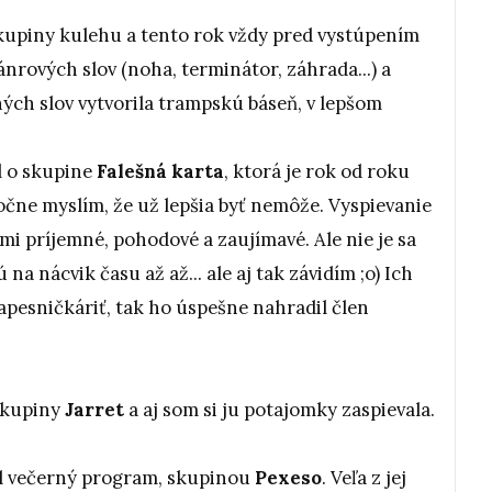
a skupiny kulehu a tento rok vždy pred vystúpením
nrových slov (noha, terminátor, záhrada...) a
ných slov vytvorila trampskú báseň, v lepšom
l o skupine
Falešná karta
, ktorá je rok od roku
ročne myslím, že už lepšia byť nemôže. Vyspievanie
mi príjemné, pohodové a zaujímavé. Ale nie je sa
na nácvik času až až... ale aj tak závidím ;o) Ich
apesničkáriť, tak ho úspešne nahradil člen
 skupiny
Jarret
a aj som si ju potajomky zaspievala.
al večerný program, skupinou
Pexeso
. Veľa z jej