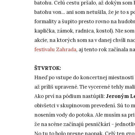
batohu. Celú cestu pršalo, až dokým som 
batohu von... ani som netušila, že je to s
formality a šupito presto rovno na hudob
kaplička, zámok, radnica, kostol). Nie som
akcie, na ktorých som sa v danej chvíli na
festivalu Zahrada
, aj tento rok začínala 
ŠTVRTOK:
Hneď po vstupe do koncertnej miestnosti 
až príliš upravené. Tie vycerené tehly mali 
Ako prví na pódium nastúpili:
Jeroným Le
obivšetci v skupinovom prevedení. Sú to m
nosením vody do potoka. Ale musím sa pri
že na scéne začínajú pesničkári - jednotl
No tu to bolo presne naopak. Celý ten gr