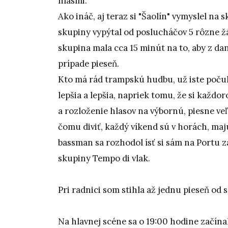
hlasmi.
Ako ináč, aj teraz si "Šaolín" vymyslel n
skupiny vypýtal od poslucháčov 5 rôzne žá
skupina mala cca 15 minút na to, aby z da
prípade pieseň.
Kto má rád trampskú hudbu, už iste poču
lepšia a lepšia, napriek tomu, že si každo
a rozloženie hlasov na výbornú, piesne veľ
čomu diviť, každý víkend sú v horách, majú 
bassman sa rozhodol ísť si sám na Portu z
skupiny Tempo di vlak.
Pri radnici som stihla až jednu pieseň od
Na hlavnej scéne sa o 19:00 hodine začín