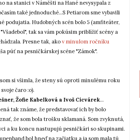
ho na stanici v Náměšti na Hané nevysypala z
 počasím také jednoduché...S Petiarom sme vybavili
né podujatia. Hudobných scén bolo 5 (amfiteáter,
 "Všadebol", tak sa vám pokúsim priblížiť scény a
chádzala. Presne tak, ako
v minulom ročníku
naša púť na pesničkárskej scéne "Zámok".
som si všimla, že steny sú oproti minulému roku
svoje čaro :o).
šner, Žofie Kabelková a Ivoš Cicvárek
...
ená tak známe, že predstavovať ich by bolo
znať, že som bola trošku sklamaná. Som zvyknutá,
ivci a ku koncu nastupujú pesničkári so skupinami.
oupenband bol hneď na začiatku a ja som mala tú