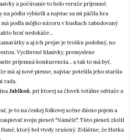
lasivky a počúvanie to bolo veruže príjemné.
y na pódiu vybúrili a najviac sa mi páčila hra
en má podľa môjho názoru v husliach zabudovaný
akto hrať nedokáže...
amarátky a aj ich prejav je trošku podobný, no
 cestou. Vycibrené hlasivky, premyslene
stie príjemná konkurencia... a tak to má byť.
e má aj nové piesne, najviac potešila jeho staršia
i rada.
pina
Jablkoň
, pri ktorej sa človek totálne odviaže a
ať, je to na českej folkovej scéne dávno pojem a
aspievať svoju pieseň "Náměšť". Túto pieseň zložil
 Hané, ktorý bol vtedy zrušený. Zvláštne, že Hutka
.