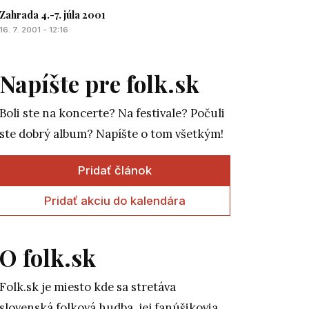
Zahrada 4.-7. júla 2001
16. 7. 2001 - 12:16
Napíšte pre folk.sk
Boli ste na koncerte? Na festivale? Počuli
ste dobrý album? Napíšte o tom všetkým!
Pridať článok
Pridať akciu do kalendára
O folk.sk
Folk.sk je miesto kde sa stretáva
slovenská folková hudba, jej fanúšikovia,