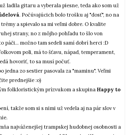
ž ladila gitaru a vyberala piesne, teda ako som už
údelová
. Počúvajúcich bolo trošku aj "dosť", no na
rémy a spievalo sa mi veľmi dobre. O kvalite
ruhej strany, no z môjho pohľadu to šlo von
 to páči... možno tam sedeli samí dobrí herci :D
 folkovom poli, má to šťavu, nápad, temperament,
dá hovoriť, to sa musí počuť.
bo jedna zo sestier pasovala za "maminu". Veľmi
čite prednejšie :o)
ým folkloristickým prízvukom a skupina
Happy to
ní, takže som si s nimi už vedela aj na pár slov v
nie.
mňa najváženejšej trampskej hudobnej osobnosti a