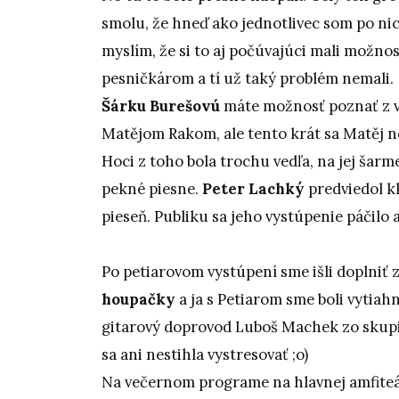
smolu, že hneď ako jednotlivec som po n
myslím, že si to aj počúvajúci mali možno
pesničkárom a tí už taký problém nemali.
Šárku Burešovú
máte možnosť poznať z v
Matějom Rakom, ale tento krát sa Matěj n
Hoci z toho bola trochu vedľa, na jej šar
pekné piesne.
Peter Lachký
predviedol kl
pieseň. Publiku sa jeho vystúpenie páčilo a
Po petiarovom vystúpení sme išli doplniť 
houpačky
a ja s Petiarom sme boli vytia
gitarový doprovod Luboš Machek zo skupin
sa ani nestihla vystresovať ;o)
Na večernom programe na hlavnej amfite