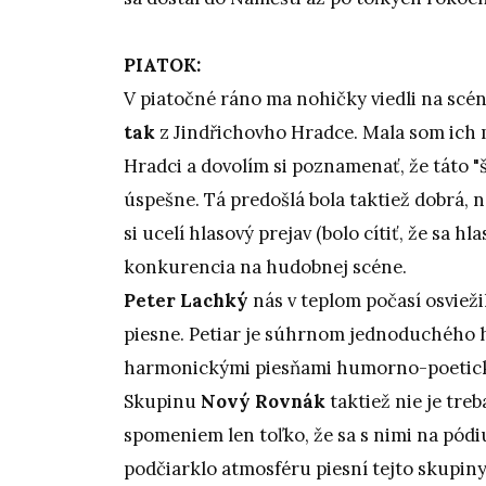
PIATOK:
V piatočné ráno ma nohičky viedli na scé
tak
z Jindřichovho Hradce. Mala som ich
Hradci a dovolím si poznamenať, že táto "
úspešne. Tá predošlá bola taktiež dobrá, 
si ucelí hlasový prejav (bolo cítiť, že sa
konkurencia na hudobnej scéne.
Peter Lachký
nás v teplom počasí osvieži
piesne. Petiar je súhrnom jednoduchého hl
harmonickými piesňami humorno-poetick
Skupinu
Nový Rovnák
taktiež nie je tre
spomeniem len toľko, že sa s nimi na pódiu
podčiarklo atmosféru piesní tejto skupiny.