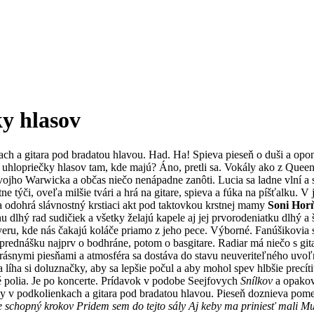
y hlasov
h a gitara pod bradatou hlavou. Had. Ha! Spieva pieseň o duši a opo
a uhlopriečky hlasov tam, kde majú? Áno, pretli sa. Vokály ako z Quee
 svojho Warwicka a občas niečo nenápadne zanôti. Lucia sa ladne vlní a
e týči, oveľa milšie tvári a hrá na gitare, spieva a fúka na píšťalku. V
a odohrá slávnostný krstiaci akt pod taktovkou krstnej mamy
Soni Hor
hý rad sudičiek a všetky želajú kapele aj jej prvorodeniatku dlhý a šť
eru, kde nás čakajú koláče priamo z jeho pece. Výborné. Fanúšikovia 
prednášku najprv o bodhráne, potom o basgitare. Radiar má niečo s gi
 krásnymi piesňami a atmosféra sa dostáva do stavu neuveriteľného uvoľ
íha si doluznačky, aby sa lepšie počul a aby mohol spev hlbšie precítiť
né polia. Je po koncerte. Prídavok v podobe Seejfovych
Snílkov
a opakov
y v podkolienkach a gitara pod bradatou hlavou. Pieseň doznieva pomer
 schopný krokov Pridem sem do tejto sály Aj keby ma priniesť mali Muz