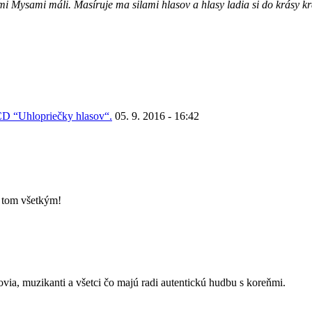
mi Mysami máli. Masíruje ma silami hlasov a hlasy ladia si do krásy k
CD “Uhlopriečky hlasov“.
05. 9. 2016 - 16:42
o tom všetkým!
kovia, muzikanti a všetci čo majú radi autentickú hudbu s koreňmi.