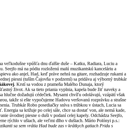
na veľkodušne vpúšťa dnu ďalšie duše – Katku, Radiara, Luciu a
nu.
Seejfo má na pódiu rozloženú malú muzikantskú kanceláriu a
 spieva ako anjel, Had, keď práve nehrá na gitare, rozhadzuje rukami a
 jednej piesni (tuším Čajovňa v podzemí) sa pridáva aj výborný trubkár
ňákovej
. Krstí sa vodou z prameňa Malého Dunaja, ktorý
astný život. Ak sa tieto priania vyplnia, kapela bude žiť naveky a
sa hlučne dožadujú cédečiek. Mysami chvíľu odolávajú, vzápätí však
tarou, takže si ešte vypočujeme Hadovu veršovanú rozprávku a strašne
nenia. Trubkár Robo posediačky sníva s trúbkou v ústach, Lucia sa
. Energia sa križuje po celej sále, chce sa dostať von, ale nemá kade,
anie úvodnej piesne o duši v podaní celej kapely. Odchádza Seejfo,
ne rýchlo v ušiach, ale veľmi dlho v dušiach. Mário Polónyi p.s.:
ikanti sa sem vrátia Had bude zas v krátkych gatiach Pridu s