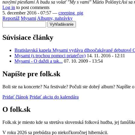
novými piesňami A budu sa volať "My s vami"
Mário Polónyi:
Asi sa 
Log in
to post comments
5. december 2016 - 07:57
—
creeping_pig
Reportáž
Mysami
Albumy, nahrávky
Vyhľadávanie
Súvisiace články
Bratislavská kapela Mysami vydáva dlhoočakávané debutové 
Mysami (s trochou pomoci priateľov)
14. 11. 2016 - 12:11
Mysami - O daždi a tak...
07. 10. 2009 - 13:54
Napíšte pre folk.sk
Boli ste na koncerte? Na festivale? Počuli ste dobrý album? Napíšte 
Pridať článok
Pridať akciu do kalendára
O folk.sk
Folk.sk je miesto kde sa stretáva slovenská folková hudba, jej fanúši
V roku 2026 sa prebúdza po niekoľkoročnej hibernácii.