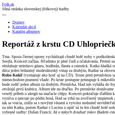
Folk
.
sk
Silná stránka slovenskej (folkovej) hudby
Domov
Kalendár akcií
Main
Katalóg albumov
navigation
Reportáž z krstu CD Uhlopriečk
Tma. Spoza čiernej opony vychádzajú chudé holé nohy v podkolienkac
Seejfa. Koncert začína. Hľadisko je plné ľudí a očakávania. Pretnú s
obsluhuje striedavo gitaru, bodhrán, flautu a rainstick. Katka hladká
dáva jeden brilantný moderátorský vstup za druhým, Radiar sa zlovestn
Robo Kolář
(vystupuje ako hosť aj na CD). Tesne pred prestávkou s
mimochodom pramení všade. Po krste postupne pristupuje k mikrofónu dl
bude rodiť jeden album za druhým. Prestávka. Had nás vyháňa do foy
otvárajú prvú krabicu. Album ide na dračku. Po prestávke dostávame 
veselý príbeh o alergii na mačacie chlpy. Koncert pokračuje ďalšími
vyzúva a tancuje po pódiu bosá, Had sa vrhá na uvoľnený stupienok a l
tak sa vracia, zráža sa s novými vlnami a vytvára mohutné neviditeľ
za ním Katka, potom Radiar s Luciou a opäť sú tu len chudé holé noh
vybrané sudby: Dušan Franců:
Ak o takych dvadsať rokov Budem este