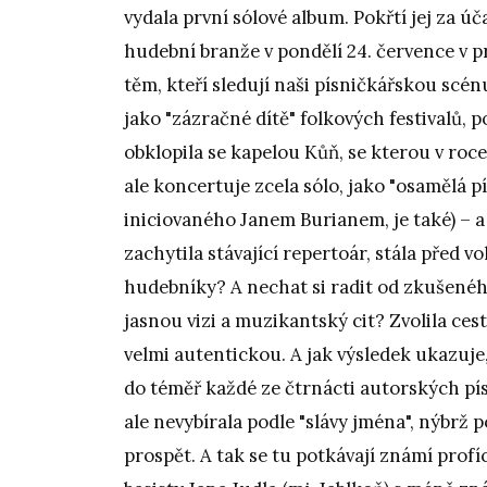
vydala první sólové album. Pokřtí jej za ú
hudební branže v pondělí 24. července v 
těm, kteří sledují naši písničkářskou scén
jako "zázračné dítě" folkových festivalů, 
obklopila se kapelou Kůň, se kterou v roc
ale koncertuje zcela sólo, jako "osamělá 
iniciovaného Janem Burianem, je také) – a ta
zachytila stávající repertoár, stála před vo
hudebníky? A nechat si radit od zkušenéh
jasnou vizi a muzikantský cit? Zvolila cest
velmi autentickou. A jak výsledek ukazuje,
do téměř každé ze čtrnácti autorských pí
ale nevybírala podle "slávy jména", nýbrž
prospět. A tak se tu potkávají známí profí