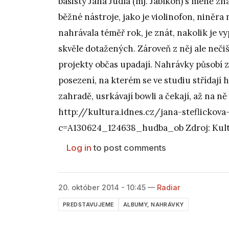
basisty Jana Judla (mj. Jablkoň) s méně zn
běžné nástroje, jako je violinofon, niněra
nahrávala téměř rok, je znát, nakolik je v
skvěle dotažených. Zároveň z něj ale neči
projekty občas upadají. Nahrávky působí 
posezení, na kterém se ve studiu střídají h
zahradě, usrkávají bowli a čekají, až na ně 
http://kultura.idnes.cz/jana-steflicko
c=A130624_124638_hudba_ob Zdroj: Kultu
Log in
to post comments
20. október 2014 - 10:45
—
Radiar
PREDSTAVUJEME
ALBUMY, NAHRÁVKY