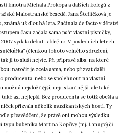
časti kmotra Michala Prokopa a dalších kolegů z
pražské Malostranské besedě.
Jana Šteflíčková je
u, známá už dlouhá léta. Začínala de facto v dětství
postupem času začala sama psát vlastní písničky,
e 2007 vydala debut Jablečno. V posledních letech
písničkářka" (členkou tohoto volného sdružení,
k jí to sluší nejvíc. Při přípravě alba, na které
lbou: natočit je zcela sama, nebo přizvat další
o producenta, nebo se spolehnout na vlastní
u možná nejsložitější, nejriskantnější, ale také
 také asi nejlepší. Bez producenta se totiž obešla a
sniček přizvala několik muzikantských hostí. Ty
 podle přesvědčení, že právě oni mohou výsledku
ci typu bubeníka Martina Kopřivy (mj. Lanugo) či