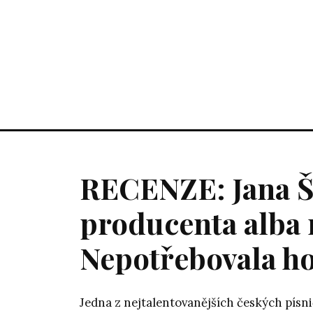
RECENZE: Jana Š
producenta alba 
Nepotřebovala h
Jedna z nejtalentovanějších českých písni