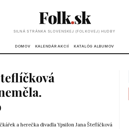
Folk
.
sk
SILNÁ STRÁNKA SLOVENSKEJ (FOLKOVEJ) HUDBY
Main navigation
DOMOV
KALENDÁR AKCIÍ
KATALÓG ALBUMOV
teflíčková
neměla.
o
čkářek a herečka divadla Ypsilon Jana Šteflíčková