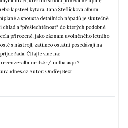
ámými hráči, kteří do studia přinesli ne úplně
 nebo lapsteel kytara. Jana Šteflíčková album
ypiplané a spousta detailních nápadů je skutečně
ší chlad a "přešlechtěnost", do kterých podobné
zcela přirozeně, jako záznam uvolněného letního
osté s nástroji, zatímco ostatní posedávají na
přijde řada. Čítajte viac na:
va-recenze-album-dz5-/hudba.aspx?
ra.idnes.cz Autor: Ondřej Bezr