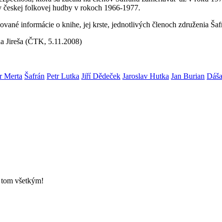
ny českej folkovej hudby v rokoch 1966-1977.
ované informácie o knihe, jej krste, jednotlivých členoch združenia Š
na Jireša (ČTK, 5.11.2008)
r Merta
Šafrán
Petr Lutka
Jiří Dědeček
Jaroslav Hutka
Jan Burian
Dáša
o tom všetkým!