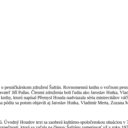
hu o pesničkárskom združení Šafrán. Rovnomennú knihu o voľnom pesn
vateľ Jiří Pallas. Členmi združenia boli ľudia ako Jaroslav Hutka, Vl
 knihy, ktorú napísal Přemysl Houda nadviazala séria minirecitálov vä
a pódiu sa potom objavili aj Jaroslav Hutka, Vladimír Merta, Zuzana M
jú. Úvodný Houdov text sa zaoberá kultúrno-spoločenskou situáciou v 
ezpečnosti, ktorá sa začala na členov Šafránu zameriavať už v roku 197