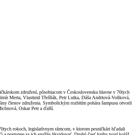
ičkárskom združení, pôsobiacom v Československu hlavne v 70tych
adimír Merta, Vlastimil Třešňák, Petr Lutka, Dáša Andrtová-Voňková,
čšiny členov združenia. Symbolickým rozbitím pohára šampusu otvoril
ichnová, Oskar Petr a ďalší.
70tych rokoch, legislatívnym rámcom, v ktorom pesničkári hľadali
5 a postupne sa ich snažila likvidovať. Druhú časť knihy tvorí koláž