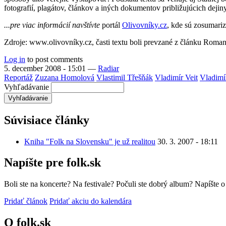
fotografií, plagátov, článkov a iných dokumentov približujúcich deji
...
pre viac informácií navštívte
portál
Olivovníky.cz
, kde sú zosumariz
Zdroje: www.olivovníky.cz, časti textu boli prevzané z článku Roma
Log in
to post comments
5. december 2008 - 15:01
—
Radiar
Reportáž
Zuzana Homolová
Vlastimil Třešňák
Vladimír Veit
Vladimí
Vyhľadávanie
Súvisiace články
Kniha "Folk na Slovensku" je už realitou
30. 3. 2007 - 18:11
Napíšte pre folk.sk
Boli ste na koncerte? Na festivale? Počuli ste dobrý album? Napíšte 
Pridať článok
Pridať akciu do kalendára
O folk.sk