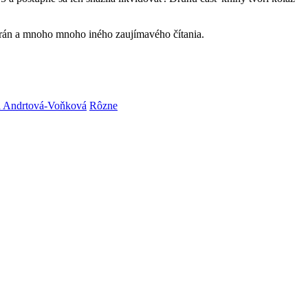
afrán a mnoho mnoho iného zaujímavého čítania.
 Andrtová-Voňková
Rôzne