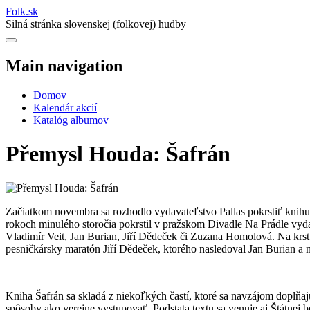
Folk
.
sk
Silná stránka slovenskej (folkovej) hudby
Main navigation
Domov
Kalendár akcií
Katalóg albumov
Přemysl Houda: Šafrán
Začiatkom novembra sa rozhodlo vydavateľstvo Pallas pokrstiť kni
rokoch minulého storočia pokrstil v pražskom Divadle Na Prádle vyda
Vladimír Veit, Jan Burian, Jiří Dědeček či Zuzana Homolová. Na krst
pesničkársky maratón Jiří Dědeček, ktorého nasledoval Jan Burian a n
Kniha Šafrán sa skladá z niekoľkých častí, ktoré sa navzájom doplňa
spôsoby ako verejne vystupovať. Podstata textu sa venuje aj Štátnej b