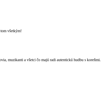
o tom všetkým!
kovia, muzikanti a všetci čo majú radi autentickú hudbu s koreňmi.