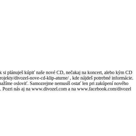
Ak si plánuješ kúpiť naše nové CD, nečakaj na koncert, alebo kým CD
ojekty/divozel-nove-cd-klip-aturne/ , kde nájdeš potrebné informácie.
 snažíme osloviť. Samozrejme nemusíš ostať len pri zakúpení nového
te. Pozri nás aj na www.divozel.com a na www.facebook.com/divozel