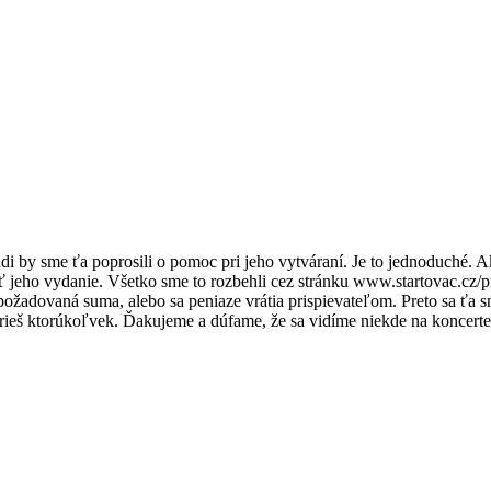
i by sme ťa poprosili o pomoc pri jeho vytváraní. Je to jednoduché. 
 jeho vydanie. Všetko sme to rozbehli cez stránku www.startovac.cz/pr
 požadovaná suma, alebo sa peniaze vrátia prispievateľom. Preto sa ťa
erieš ktorúkoľvek. Ďakujeme a dúfame, že sa vidíme niekde na koncer