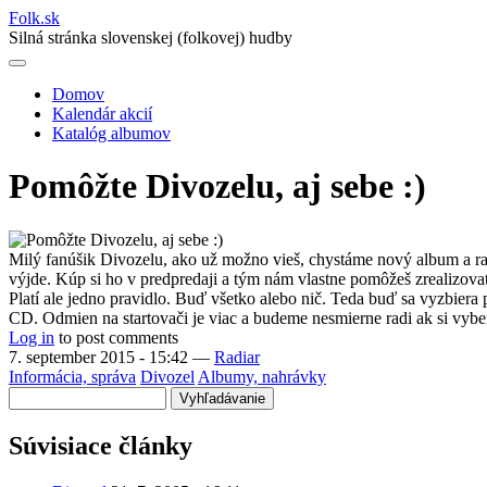
Folk
.
sk
Silná stránka slovenskej (folkovej) hudby
Domov
Kalendár akcií
Main
Katalóg albumov
navigation
Pomôžte Divozelu, aj sebe :)
Milý fanúšik Divozelu, ako už možno vieš, chystáme nový album a rad
výjde. Kúp si ho v predpredaji a tým nám vlastne pomôžeš zrealizovať
Platí ale jedno pravidlo. Buď všetko alebo nič. Teda buď sa vyzbiera
CD. Odmien na startovači je viac a budeme nesmierne radi ak si vyb
Log in
to post comments
7. september 2015 - 15:42
—
Radiar
Informácia, správa
Divozel
Albumy, nahrávky
Vyhľadávanie
Súvisiace články