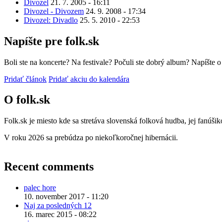
Divozel
21. 7. 2005 - 16:11
Divozel - Divozem
24. 9. 2008 - 17:34
Divozel: Divadlo
25. 5. 2010 - 22:53
Napíšte pre folk.sk
Boli ste na koncerte? Na festivale? Počuli ste dobrý album? Napíšte 
Pridať článok
Pridať akciu do kalendára
O folk.sk
Folk.sk je miesto kde sa stretáva slovenská folková hudba, jej fanúši
V roku 2026 sa prebúdza po niekoľkoročnej hibernácii.
Recent comments
palec hore
10. november 2017 - 11:20
Naj za posledných 12
16. marec 2015 - 08:22