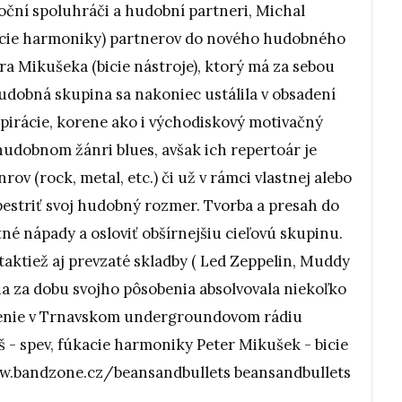
oční spoluhráči a hudobní partneri, Michal
úkacie harmoniky) partnerov do nového hudobného
a Mikušeka (bicie nástroje), ktorý má za sebou
udobná skupina sa nakoniec ustálila v obsadení
pirácie, korene ako i východiskový motivačný
hudobnom žánri blues, avšak ich repertoár je
v (rock, metal, etc.) či už v rámci vlastnej alebo
spestriť svoj hudobný rozmer. Tvorba a presah do
né nápady a osloviť obšírnejšiu cieľovú skupinu.
 taktiež aj prevzaté skladby ( Led Zeppelin, Muddy
na za dobu svojho pôsobenia absolvovala niekoľko
penie v Trnavskom undergroundovom rádiu
 - spev, fúkacie harmoniky Peter Mikušek - bicie
ww.bandzone.cz/beansandbullets beansandbullets