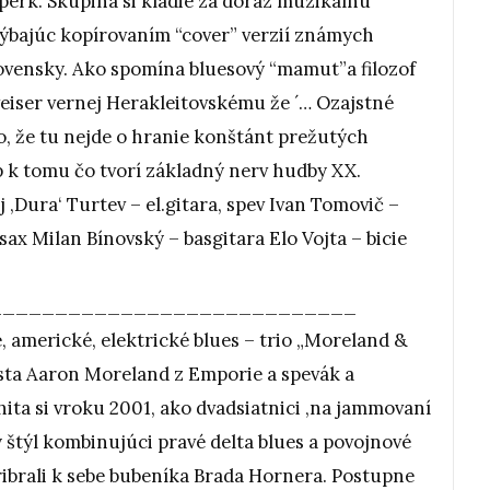
mperk. Skupina si kladie za dôraz muzikálnu
hýbajúc kopírovaním “cover” verzií známych
lovensky. Ako spomína bluesový “mamut”a filozof
eiser vernej Herakleitovskému že ´… Ozajstné
o, že tu nejde o hranie konštánt prežutých
p k tomu čo tvorí základný nerv hudby XX.
j ‚Dura‘ Turtev – el.gitara, spev Ivan Tomovič –
n sax Milan Bínovský – basgitara Elo Vojta – bicie
____________________________
 americké, elektrické blues – trio „Moreland &
ista Aaron Moreland z Emporie a spevák a
ta si vroku 2001, ako dvadsiatnici ,na jammovaní
ný štýl kombinujúci pravé delta blues a povojnové
ribrali k sebe bubeníka Brada Hornera. Postupne