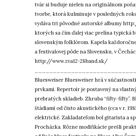
tvár si buduje nielen na originálnom poňa
tvorbe, ktorá kulminuje v posledných rok
vydáva tri pôvodné autorské albumy http
ktorých sa čím ďalej viac prelína typická
slovenským folklórom. Kapela každoročne
a festivalovej pôde na Slovensku, v Čechác
http://www.zva12-28band.sk/
___________________________
Bluesweiser Bluesweiser hrá v súčastnosti 
prvkami. Repertoir je postavený na vlast
prebratých skladieb. Zhruba “fifty-fifty”. 
štádiami od čisto akustického (cca v r. 19
elektrické. Zakladateľom bol gitarista a 
Procházka. Rôzne modifikácie prešli prak