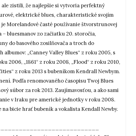
le zistili, že najlepšie si vytvoria perfektný
surové, elektrické blues, charakteristické svojím
 je Morelandové časté používanie štvorstrunovej
ta – bluesmanov zo začiatku 20. storočia,
uny do basového zosilňovača a troch do
h albumov: „Canney Valley Blues“ z roku 2005, s
ku 2006, „1861“ z roku 2008, „Flood“ z roku 2010,
 Cities“ z roku 2013 s bubeníkom Kendrall Newbym.
cenení. Podľa renomovaného časopisu Twoj Blues
ový súbor za rok 2013. Zaujímavosťou, a ako sami
anie v Iraku pre americké jednotky v roku 2008.
e na bicie hrať bubeník a vokalista Kendall Newby.
____________________________