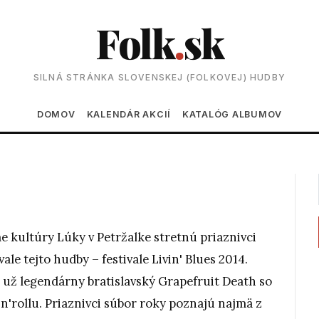
Folk
.
sk
SILNÁ STRÁNKA SLOVENSKEJ (FOLKOVEJ) HUDBY
Main navigation
DOMOV
KALENDÁR AKCIÍ
KATALÓG ALBUMOV
me kultúry Lúky v Petržalke stretnú priaznivci
le tejto hudby – festivale Livin' Blues 2014.
 už legendárny bratislavský Grapefruit Death so
n'rollu. Priaznivci súbor roky poznajú najmä z