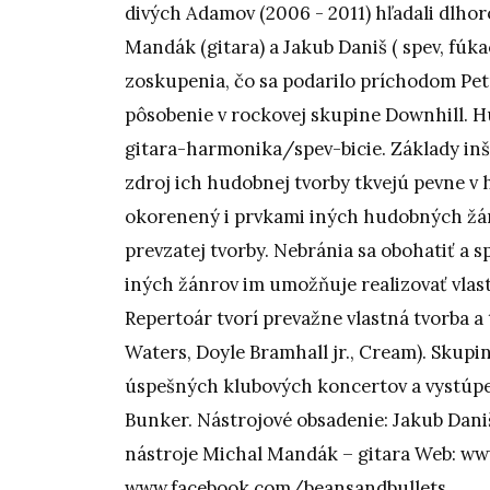
divých Adamov (2006 - 2011) hľadali dlhor
Mandák (gitara) a Jakub Daniš ( spev, f
zoskupenia, čo sa podarilo príchodom Petr
pôsobenie v rockovej skupine Downhill. H
gitara-harmonika/spev-bicie. Základy inš
zdroj ich hudobnej tvorby tkvejú pevne v 
okorenený i prvkami iných hudobných žánro
prevzatej tvorby. Nebránia sa obohatiť a 
iných žánrov im umožňuje realizovať vlast
Repertoár tvorí prevažne vlastná tvorba a
Waters, Doyle Bramhall jr., Cream). Skupi
úspešných klubových koncertov a vystú
Bunker. Nástrojové obsadenie: Jakub Daniš
nástroje Michal Mandák – gitara Web: w
www.facebook.com/beansandbullets