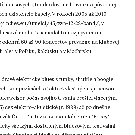
tí bluesových štandardov, ale hlavne na pôvodnej
och existencie kapely. V rokoch 2005 až 2010
://indies.eu/umelci/45/zva-12-28-band/, v
 bluesová modalita s modalitou ovplyvnenou
 odohrá 60 až 90 koncertov prevažne na klubovej
h ale i v Poľsku, Rakúsku a v Maďarsku.
____________________________
dravé elektrické blues s funky, shuffle a boogie
ných kompozíciách a taktiež vlastných spracovaní
Bluesweiser počas svojho trvania prešiel viacerými
85) cez elektro-akustické (r. 1989) až po dnešné
spevák Ďuro Turtev a harmonikár Erich "Boboš"
ticky všetkými dostupnými bluesovými festivalmi