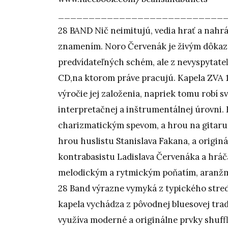
_____________________________
28 BAND Nič neimitujú, vedia hrať a nah
znamením. Noro Červenák je živým dôkazo
predvídateľných schém, ale z nevyspytateľ
CD,na ktorom práve pracujú. Kapela ZVA 12
výročie jej založenia, napriek tomu robí 
interpretačnej a inštrumentálnej úrovni. 
charizmatickým spevom, a hrou na gitaru 
hrou huslistu Stanislava Fakana, a orig
kontrabasistu Ladislava Červenáka a hráča
melodickým a rytmickým poňatím, aranžm
28 Band výrazne vymyká z typického str
kapela vychádza z pôvodnej bluesovej tradíc
využíva moderné a originálne prvky shuff