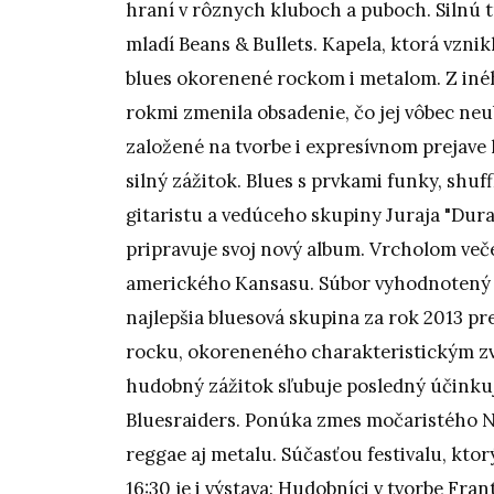
hraní v rôznych kluboch a puboch. Silnú 
mladí Beans & Bullets. Kapela, ktorá vzni
blues okorenené rockom i metalom. Z inéh
rokmi zmenila obsadenie, čo jej vôbec neub
založené na tvorbe i expresívnom prejave
silný zážitok. Blues s prvkami funky, shuf
gitaristu a vedúceho skupiny Juraja "Dura
pripravuje svoj nový album. Vrcholom več
amerického Kansasu. Súbor vyhodnotený 
najlepšia bluesová skupina za rok 2013 pr
rocku, okoreneného charakteristickým zv
hudobný zážitok sľubuje posledný účinkuj
Bluesraiders. Ponúka zmes močaristého N
reggae aj metalu. Súčasťou festivalu, ktor
16:30 je i výstava: Hudobníci v tvorbe Fran