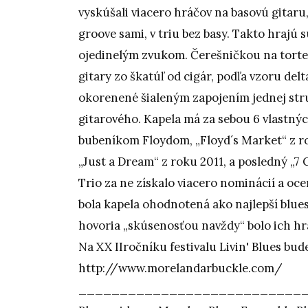
vyskúšali viacero hráčov na basovú gitaru, a
groove sami, v triu bez basy. Takto hrajú 
ojedinelým zvukom. Čerešničkou na torte
gitary zo škatúľ od cigár, podľa vzoru del
okorenené šialeným zapojením jednej str
gitarového. Kapela má za sebou 6 vlastnýc
bubeníkom Floydom, „Floyd´s Market“ z ro
„Just a Dream“ z roku 2011, a posledný „7
Trio za ne získalo viacero nominácií a o
bola kapela ohodnotená ako najlepší blues
hovoria „skúsenosťou navždy“ bolo ich hr
Na XX IIročníku festivalu Livin' Blues bud
http://www.morelandarbuckle.com/
___________________________