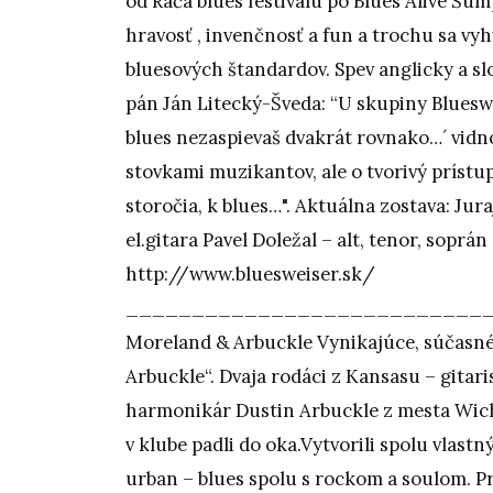
od Rača blues festivalu po Blues Alive Šu
hravosť , invenčnosť a fun a trochu sa vy
bluesových štandardov. Spev anglicky a s
pán Ján Litecký-Šveda: “U skupiny Bluesw
blues nezaspievaš dvakrát rovnako…´ vidn
stovkami muzikantov, ale o tvorivý prístu
storočia, k blues…". Aktuálna zostava: Jura
el.gitara Pavel Doležal – alt, tenor, soprá
http://www.bluesweiser.sk/
___________________________
Moreland & Arbuckle Vynikajúce, súčasné,
Arbuckle“. Dvaja rodáci z Kansasu – gitar
harmonikár Dustin Arbuckle z mesta Wichi
v klube padli do oka.Vytvorili spolu vlast
urban – blues spolu s rockom a soulom. P