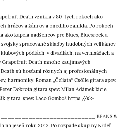
____________________________
apefruit Death vznikla v 80-tych rokoch ako
h hráčov a žánrov a onedlho zanikla. Po rokoch
vala ako kapela nadšencov pre Blues, Bluesrock a
aj svojsky spracované skladby hudobných velikánov
 klubových pódiách, v divadlách, na vernisážach a
lo v Grapefruit Death mnoho zaujímavých
t Death sú hosťami rôznych aj profesionálnych
ev, harmoniky: Roman „Čelista“ Csölle gitara spev:
Peter Dobrota gitara spev: Milan Adámek bicie:
ík gitara, spev: Laco Gomboš https://sk-
___________________________ BEANS &
a na jeseň roku 2012. Po rozpade skupiny Kŕdeľ