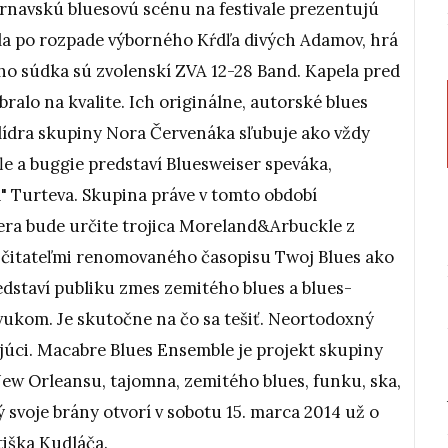
trnavskú bluesovú scénu na festivale prezentujú
kla po rozpade výborného Kŕdľa divých Adamov, hrá
o súdka sú zvolenskí ZVA 12-28 Band. Kapela pred
ralo na kvalite. Ich originálne, autorské blues
 lídra skupiny Nora Červenáka sľubuje ako vždy
fle a buggie predstaví Bluesweiser speváka,
" Turteva. Skupina práve v tomto období
era bude určite trojica Moreland&Arbuckle z
čitateľmi renomovaného časopisu Twoj Blues ako
edstaví publiku zmes zemitého blues a blues-
ukom. Je skutočne na čo sa tešiť. Neortodoxný
úci. Macabre Blues Ensemble je projekt skupiny
ew Orleansu, tajomna, zemitého blues, funku, ska,
ý svoje brány otvorí v sobotu 15. marca 2014 už o
tiška Kudláča.