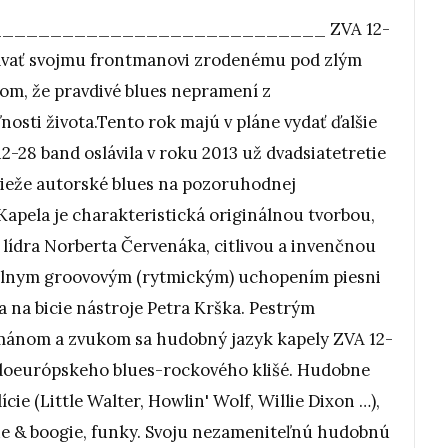
__________________________ ZVA 12-
rávať svojmu frontmanovi zrodenému pod zlým
m, že pravdivé blues nepramení z
nosti života.Tento rok majú v pláne vydať ďalšie
-28 band oslávila v roku 2013 už dvadsiatetretie
svieže autorské blues na pozoruhodnej
Kapela je charakteristická originálnou tvorbou,
lídra Norberta Červenáka, citlivou a invenčnou
inálnym groovovým (rytmickým) uchopením piesni
 na bicie nástroje Petra Krška. Pestrým
ánom a zvukom sa hudobný jazyk kapely ZVA 12-
edoeurópskeho blues-rockového klišé. Hudobne
ie (Little Walter, Howlin' Wolf, Willie Dixon …),
le & boogie, funky. Svoju nezameniteľnú hudobnú