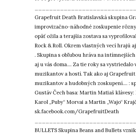
___________________________
Grapefruit Death Bratislavská skupina Gr
improvizačno-náhodné zoskupenie rôznyc
opäť ožila a terajšia zostava sa vyprofilo
Rock & Roll. Okrem vlastných vecí hrajú 
. Skupina s obľubou hráva na intímnejších
aj u vás doma.... Za tie roky sa vystrieda
muzikantov a hostí. Tak ako aj Grapefrui
muzikantov a hudobných zoskupení.... : sp
Gustáv Čech basa: Martin Matiaš klávesy: 
Karol „Puby“ Morvai a Martin „Wajo“ Krajč
sk.facebook.com/GrapefruitDeath
____________________________
BULLETS Skupina Beans and Bullets vznikl