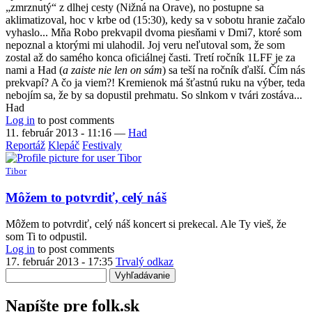
„zmrznutý“ z dlhej cesty (Nižná na Orave), no postupne sa
aklimatizoval, hoc v krbe od (15:30), kedy sa v sobotu hranie začalo
vyhaslo... Mňa Robo prekvapil dvoma piesňami v Dmi7, ktoré som
nepoznal a ktorými mi ulahodil. Joj veru neľutoval som, že som
zostal až do samého konca oficiálnej časti. Tretí ročník 1LFF je za
nami a Had (
a zaiste nie len on sám
) sa teší na ročník ďalší. Čím nás
prekvapí? A čo ja viem?! Kremienok má šťastnú ruku na výber, teda
nebojím sa, že by sa dopustil prehmatu. So slnkom v tvári zostáva...
Had
Log in
to post comments
11. február 2013 - 11:16
—
Had
Reportáž
Klepáč
Festivaly
Tibor
Môžem to potvrdiť, celý náš
Môžem to potvrdiť, celý náš koncert si prekecal. Ale Ty vieš, že
som Ti to odpustil.
Log in
to post comments
17. február 2013 - 17:35
Trvalý odkaz
Vyhľadávanie
Napíšte pre folk.sk