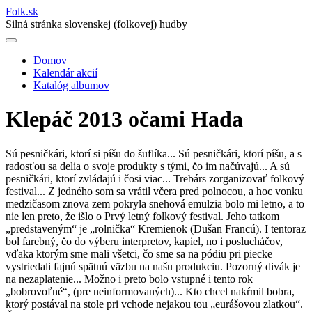
Folk
.
sk
Silná stránka slovenskej (folkovej) hudby
Domov
Kalendár akcií
Main
Katalóg albumov
navigation
Klepáč 2013 očami Hada
Sú pesničkári, ktorí si píšu do šuflíka... Sú pesničkári, ktorí píšu, a s
radosťou sa delia o svoje produkty s tými, čo im načúvajú... A sú
pesničkári, ktorí zvládajú i čosi viac... Trebárs zorganizovať folkový
festival... Z jedného som sa vrátil včera pred polnocou, a hoc vonku
medzičasom znova zem pokryla snehová emulzia bolo mi letno, a to
nie len preto, že išlo o Prvý letný folkový festival. Jeho tatkom
„predstaveným“ je „rolnička“ Kremienok (Dušan Francú).
I tentoraz
bol farebný, čo do výberu interpretov, kapiel, no i poslucháčov,
vďaka ktorým sme mali všetci, čo sme sa na pódiu pri piecke
vystriedali fajnú spätnú väzbu na našu produkciu. Pozorný divák je
na nezaplatenie... Možno i preto bolo vstupné i tento rok
„bobrovoľné“, (pre neinformovaných)... Kto chcel nakŕmil bobra,
ktorý postával na stole pri vchode nejakou tou „eurášovou zlatkou“.