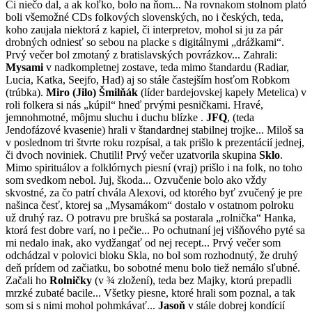
Či niečo dal, a ak koľko, bolo na ňom... Na rovnakom stolnom plató
boli všemožné CDs folkových slovenských, no i českých, teda,
koho zaujala niektorá z kapiel, či interpretov, mohol si ju za pár
drobných odniesť so sebou na placke s digitálnymi „drážkami“.
Prvý večer bol zmotaný z bratislavských povrázkov... Zahrali:
Mysami
v nadkompletnej zostave, teda mimo štandardu (Radiar,
Lucia, Katka, Seejfo, Had) aj so stále častejším hosťom Robkom
(trúbka).
Miro (Jilo) Šmilňák
(líder bardejovskej kapely Metelica) v
roli folkera si nás „kúpil“ hneď prvými pesničkami. Hravé,
jemnohmotné, môjmu sluchu i duchu blízke .
JFQ
, (teda
Jendofázové kvasenie) hrali v štandardnej stabilnej trojke... Miloš sa
v poslednom tri štvrte roku rozpísal, a tak prišlo k prezentácií jednej,
či dvoch noviniek. Chutili! Prvý večer uzatvorila skupina
Sklo
.
Mimo spirituálov a folklórnych piesní (vraj) prišlo i na folk, no toho
som svedkom nebol. Juj, škoda... Ozvučenie bolo ako vždy
skvostné, za čo patrí chvála Alexovi, od ktorého byť zvučený je pre
našinca česť, ktorej sa „Mysamákom“ dostalo v ostatnom polroku
už druhý raz. O potravu pre brušká sa postarala „rolnička“ Hanka,
ktorá fest dobre varí, no i pečie... Po ochutnaní jej višňového pyté sa
mi nedalo inak, ako vydžangať od nej recept... Prvý večer som
odchádzal v polovici bloku Skla, no bol som rozhodnutý, že druhý
deň prídem od začiatku, bo sobotné menu bolo tiež nemálo sľubné.
Začali ho
Rolničky
(v ¾ zložení), teda bez Majky, ktorú prepadli
mrzké zubaté bacile... Všetky piesne, ktoré hrali som poznal, a tak
som si s nimi mohol pohmkávať...
Jasoň
v stále dobrej kondícií