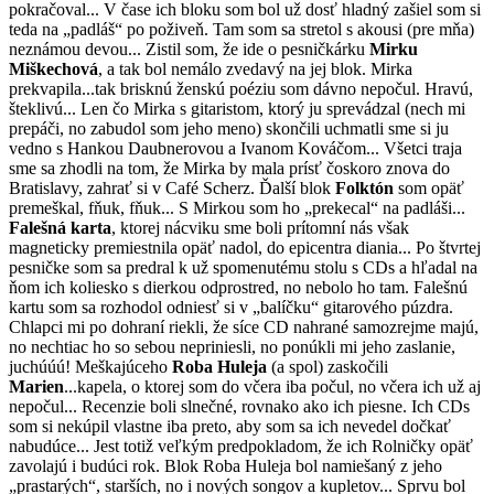
pokračoval... V čase ich bloku som bol už dosť hladný zašiel som si
teda na „padláš“ po poživeň. Tam som sa stretol s akousi (pre mňa)
neznámou devou... Zistil som, že ide o pesničkárku
Mirku
Miškechová
, a tak bol nemálo zvedavý na jej blok. Mirka
prekvapila...tak brisknú ženskú poéziu som dávno nepočul. Hravú,
šteklivú... Len čo Mirka s gitaristom, ktorý ju sprevádzal (nech mi
prepáči, no zabudol som jeho meno) skončili uchmatli sme si ju
vedno s Hankou Daubnerovou a Ivanom Kováčom... Všetci traja
sme sa zhodli na tom, že Mirka by mala prísť čoskoro znova do
Bratislavy, zahrať si v Café Scherz. Ďalší blok
Folktón
som opäť
premeškal, fňuk, fňuk... S Mirkou som ho „prekecal“ na padláši...
Falešná karta
, ktorej nácviku sme boli prítomní nás však
magneticky premiestnila opäť nadol, do epicentra diania... Po štvrtej
pesničke som sa predral k už spomenutému stolu s CDs a hľadal na
ňom ich koliesko s dierkou odprostred, no nebolo ho tam. Falešnú
kartu som sa rozhodol odniesť si v „balíčku“ gitarového púzdra.
Chlapci mi po dohraní riekli, že síce CD nahrané samozrejme majú,
no nechtiac ho so sebou nepriniesli, no ponúkli mi jeho zaslanie,
juchúúú! Meškajúceho
Roba Huleja
(a spol) zaskočili
Marien
...kapela, o ktorej som do včera iba počul, no včera ich už aj
nepočul... Recenzie boli slnečné, rovnako ako ich piesne. Ich CDs
som si nekúpil vlastne iba preto, aby som sa ich nevedel dočkať
nabudúce... Jest totiž veľkým predpokladom, že ich Rolničky opäť
zavolajú i budúci rok. Blok Roba Huleja bol namiešaný z jeho
„prastarých“, starších, no i nových songov a kupletov... Sprvu bol