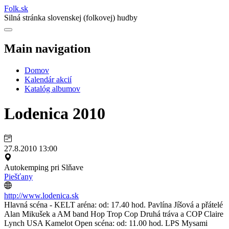
Folk
.
sk
Silná stránka slovenskej (folkovej) hudby
Main navigation
Domov
Kalendár akcií
Katalóg albumov
Lodenica 2010
27.8.2010 13:00
Autokemping pri Slňave
Piešťany
http://www.lodenica.sk
Hlavná scéna - KELT aréna: od: 17.40 hod. Pavlína Jíšová a přátelé
Alan Mikušek a AM band Hop Trop Cop Druhá tráva a COP Claire
Lynch USA Kamelot Open scéna: od: 11.00 hod. LPS Mysami