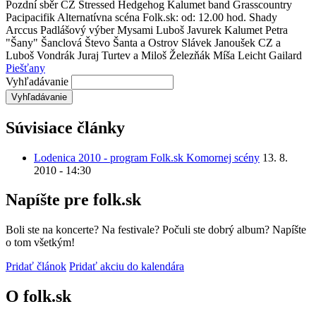
Pozdní sběr CZ Stressed Hedgehog Kalumet band Grasscountry
Pacipacifik Alternatívna scéna Folk.sk: od: 12.00 hod. Shady
Arccus Padlášový výber Mysami Luboš Javurek Kalumet Petra
"Šany" Šanclová Števo Šanta a Ostrov Slávek Janoušek CZ a
Luboš Vondrák Juraj Turtev a Miloš Železňák Míša Leicht Gailard
Piešťany
Vyhľadávanie
Súvisiace články
Lodenica 2010 - program Folk.sk Komornej scény
13. 8.
2010 - 14:30
Napíšte pre folk.sk
Boli ste na koncerte? Na festivale? Počuli ste dobrý album? Napíšte
o tom všetkým!
Pridať článok
Pridať akciu do kalendára
O folk.sk