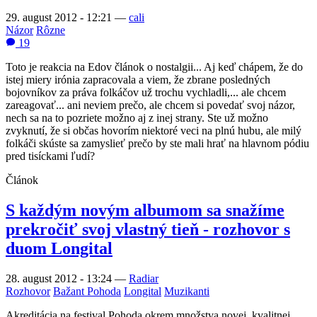
29. august 2012 - 12:21
—
cali
Názor
Rôzne
19
Toto je reakcia na Edov článok o nostalgii... Aj keď chápem, že do
istej miery irónia zapracovala a viem, že zbrane posledných
bojovníkov za práva folkáčov už trochu vychladli,... ale chcem
zareagovať... ani neviem prečo, ale chcem si povedať svoj názor,
nech sa na to pozriete možno aj z inej strany. Ste už možno
zvyknutí, že si občas hovorím niektoré veci na plnú hubu, ale milý
folkáči skúste sa zamyslieť prečo by ste mali hrať na hlavnom pódiu
pred tisíckami ľudí?
Článok
S každým novým albumom sa snažíme
prekročiť svoj vlastný tieň - rozhovor s
duom Longital
28. august 2012 - 13:24
—
Radiar
Rozhovor
Bažant Pohoda
Longital
Muzikanti
Akreditácia na festival Pohoda okrem množstva novej, kvalitnej,