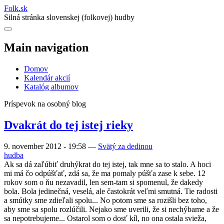
Folk
.
sk
Silná stránka slovenskej (folkovej) hudby
Main navigation
Domov
Kalendár akcií
Katalóg albumov
Príspevok na osobný blog
Dvakrát do tej istej rieky
9. november 2012 - 19:58
—
Svätý za dedinou
hudba
Ak sa dá zaľúbiť druhýkrat do tej istej, tak mne sa to stalo. A hoci
mi má čo odpúšťať, zdá sa, že ma pomaly púšťa zase k sebe. 12
rokov som o ňu nezavadil, len sem-tam si spomenul, že dakedy
bola. Bola jedinečná, veselá, ale častokrát veľmi smutná. Tie radosti
a smútky sme zdieľali spolu... No potom sme sa rozišli bez toho,
aby sme sa spolu rozlúčili. Nejako sme uverili, že si nechýbame a že
sa nepotrebujeme... Ostarol som o dosť kíl, no ona ostala svieža,