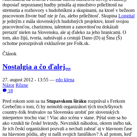
doposiaľ nepoznanej hudby prináša aj množstvo príležitostí na
stretnutia a rozhovory s hudobníkmi a skupinami, na ktoré v bežnom
pracovnom živote buď nie je čas, alebo príležitosť. Skupina
Longital
je jedným z mála slovenských hudobných projektov, ktoré svojou
pracovitosťou, charizmou, talentom a zanovitosťou dokázali
preraziť nielen na Slovensku, ale aj ďaleko za jeho hranicami. O
tom, ako žijú, tvoria, nahrávajú a cestujú Dano (D) aj Šina (Š)
ochotne porozprávali exkluzívne pre Folk.sk.
Článok
Nostalgia a čo ďalej...
27. august 2012 - 13:55
—
edo klena
Názor
Rôzne
18
Pred rokom som sa na
Stupavskom širáku
rozprával s Ferkom
Grebečim o tom, či by nemohli organizátori tých troch/štyroch
country-folk festivalov na Slovensku urobiť pre slovenských
interpretov trochu viac ! Viac ako scénu v stane. Pýtal som sa ho
ako vznikli tie české hviezdy. Nevznikli náhodou, okrem iného tak,
že ich českí organizátori pozvali a nechali zahrať aj v hlavnom čase
na hlavnom pódiu, aby si našli svojich fanúšikov? A až potom, keď