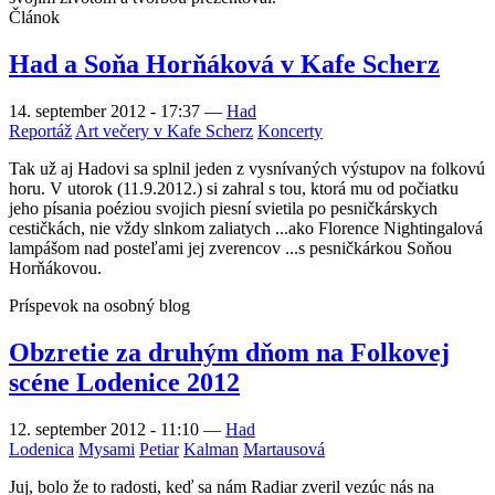
Článok
Had a Soňa Horňáková v Kafe Scherz
14. september 2012 - 17:37
—
Had
Reportáž
Art večery v Kafe Scherz
Koncerty
Tak už aj Hadovi sa splnil jeden z vysnívaných výstupov na folkovú
horu. V utorok (11.9.2012.) si zahral s tou, ktorá mu od počiatku
jeho písania poéziou svojich piesní svietila po pesničkárskych
cestičkách, nie vždy slnkom zaliatych ...ako Florence Nightingalová
lampášom nad posteľami jej zverencov ...s pesničkárkou Soňou
Horňákovou.
Príspevok na osobný blog
Obzretie za druhým dňom na Folkovej
scéne Lodenice 2012
12. september 2012 - 11:10
—
Had
Lodenica
Mysami
Petiar
Kalman
Martausová
Juj, bolo že to radosti, keď sa nám Radiar zveril vezúc nás na