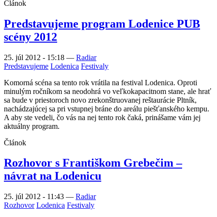
Článok
Predstavujeme program Lodenice PUB
scény 2012
25. júl 2012 - 15:18
—
Radiar
Predstavujeme
Lodenica
Festivaly
Komorná scéna sa tento rok vrátila na festival Lodenica. Oproti
minulým ročníkom sa neodohrá vo veľkokapacitnom stane, ale hrať
sa bude v priestoroch novo zrekonštruovanej reštaurácie Pltník,
nachádzajúcej sa pri vstupnej bráne do areálu piešťanského kempu.
A aby ste vedeli, čo vás na nej tento rok čaká, prinášame vám jej
aktuálny program.
Článok
Rozhovor s Františkom Grebečim –
návrat na Lodenicu
25. júl 2012 - 11:43
—
Radiar
Rozhovor
Lodenica
Festivaly