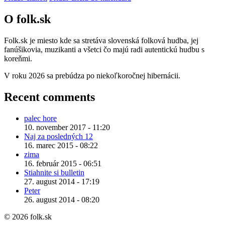
O folk.sk
Folk.sk je miesto kde sa stretáva slovenská folková hudba, jej
fanúšikovia, muzikanti a všetci čo majú radi autentickú hudbu s
koreňmi.
V roku 2026 sa prebúdza po niekoľkoročnej hibernácii.
Recent comments
palec hore
10. november 2017 - 11:20
Naj za posledných 12
16. marec 2015 - 08:22
zima
16. február 2015 - 06:51
Stiahnite si bulletin
27. august 2014 - 17:19
Peter
26. august 2014 - 08:20
© 2026 folk.sk