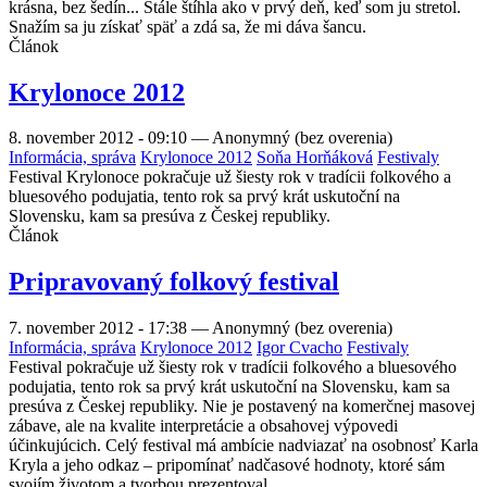
krásna, bez šedín... Stále štíhla ako v prvý deň, keď som ju stretol.
Snažím sa ju získať späť a zdá sa, že mi dáva šancu.
Článok
Krylonoce 2012
8. november 2012 - 09:10
—
Anonymný (bez overenia)
Informácia, správa
Krylonoce 2012
Soňa Horňáková
Festivaly
Festival Krylonoce pokračuje už šiesty rok v tradícii folkového a
bluesového podujatia, tento rok sa prvý krát uskutoční na
Slovensku, kam sa presúva z Českej republiky.
Článok
Pripravovaný folkový festival
7. november 2012 - 17:38
—
Anonymný (bez overenia)
Informácia, správa
Krylonoce 2012
Igor Cvacho
Festivaly
Festival pokračuje už šiesty rok v tradícii folkového a bluesového
podujatia, tento rok sa prvý krát uskutoční na Slovensku, kam sa
presúva z Českej republiky. Nie je postavený na komerčnej masovej
zábave, ale na kvalite interpretácie a obsahovej výpovedi
účinkujúcich. Celý festival má ambície nadviazať na osobnosť Karla
Kryla a jeho odkaz – pripomínať nadčasové hodnoty, ktoré sám
svojím životom a tvorbou prezentoval.