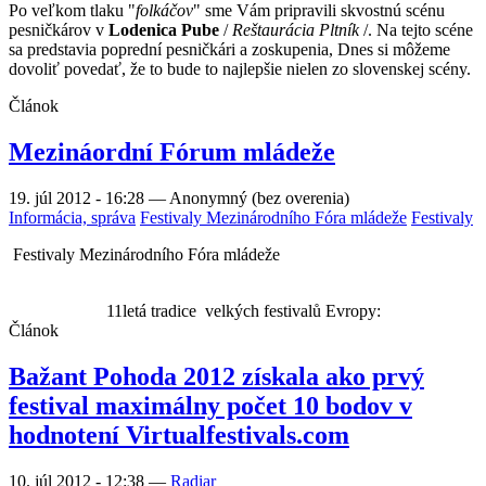
Po veľkom tlaku "
folkáčov
" sme Vám pripravili skvostnú scénu
pesničkárov v
Lodenica Pube
/
Reštaurácia Pltník
/. Na tejto scéne
sa predstavia poprední pesničkári a zoskupenia, Dnes si môžeme
dovoliť povedať, že to bude to najlepšie nielen zo slovenskej scény.
Článok
Mezináordní Fórum mládeže
19. júl 2012 - 16:28
—
Anonymný (bez overenia)
Informácia, správa
Festivaly Mezinárodního Fóra mládeže
Festivaly
Festivaly Mezinárodního Fóra mládeže
11letá tradice
velkých festivalů Evropy:
Článok
Bažant Pohoda 2012 získala ako prvý
festival maximálny počet 10 bodov v
hodnotení Virtualfestivals.com
10. júl 2012 - 12:38
—
Radiar