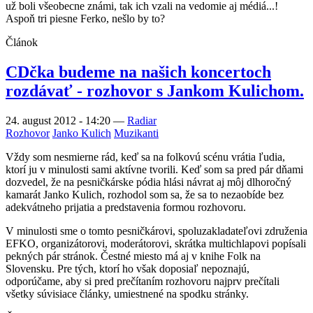
už boli všeobecne známi, tak ich vzali na vedomie aj médiá...!
Aspoň tri piesne Ferko, nešlo by to?
Článok
CDčka budeme na našich koncertoch
rozdávať - rozhovor s Jankom Kulichom.
24. august 2012 - 14:20
—
Radiar
Rozhovor
Janko Kulich
Muzikanti
Vždy som nesmierne rád, keď sa na folkovú scénu vrátia ľudia,
ktorí ju v minulosti sami aktívne tvorili. Keď som sa pred pár dňami
dozvedel, že na pesničkárske pódia hlási návrat aj môj dlhoročný
kamarát Janko Kulich, rozhodol som sa, že sa to nezaobíde bez
adekvátneho prijatia a predstavenia formou rozhovoru.
V minulosti sme o tomto pesničkárovi, spoluzakladateľovi združenia
EFKO, organizátorovi, moderátorovi, skrátka multichlapovi popísali
pekných pár stránok. Čestné miesto má aj v knihe Folk na
Slovensku. Pre tých, ktorí ho však doposiaľ nepoznajú,
odporúčame, aby si pred prečítaním rozhovoru najprv prečítali
všetky súvisiace články, umiestnené na spodku stránky.