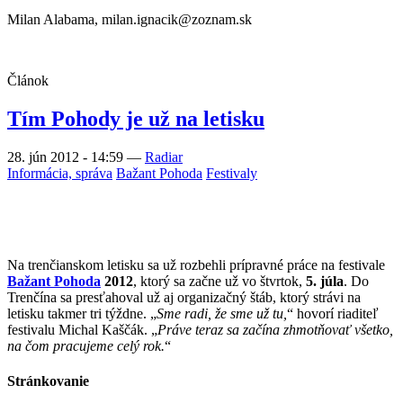
Milan Alabama, milan.ignacik@zoznam.sk
Článok
Tím Pohody je už na letisku
28. jún 2012 - 14:59
—
Radiar
Informácia, správa
Bažant Pohoda
Festivaly
Na trenčianskom letisku sa už rozbehli prípravné práce na festivale
Bažant Pohoda
2012
, ktorý sa začne už vo štvrtok,
5. júla
. Do
Trenčína sa presťahoval už aj organizačný štáb, ktorý strávi na
letisku takmer tri týždne. „
Sme radi, že sme už tu,
“ hovorí riaditeľ
festivalu Michal Kaščák. „
Práve teraz sa začína zhmotňovať všetko,
na čom pracujeme celý rok.
“
Stránkovanie