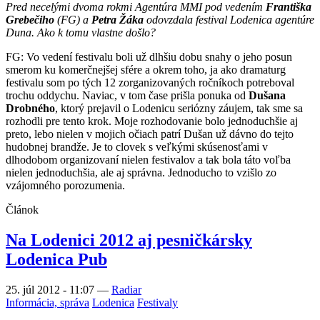
Pred necelými dvoma rokmi Agentúra MMI pod vedením
Františka
Grebečiho
(FG) a
Petra Žáka
odovzdala festival Lodenica agentúre
Duna. Ako k tomu vlastne došlo?
FG: Vo vedení festivalu boli už dlhšiu dobu snahy o jeho posun
smerom ku komerčnejšej sfére a okrem toho, ja ako dramaturg
festivalu som po tých 12 zorganizovaných ročníkoch potreboval
trochu oddychu. Naviac, v tom čase prišla ponuka od
Dušana
Drobného
, ktorý prejavil o Lodenicu seriózny záujem, tak sme sa
rozhodli pre tento krok. Moje rozhodovanie bolo jednoduchšie aj
preto, lebo nielen v mojich očiach patrí Dušan už dávno do tejto
hudobnej brandže. Je to clovek s veľkými skúsenosťami v
dlhodobom organizovaní nielen festivalov a tak bola táto voľba
nielen jednoduchšia, ale aj správna. Jednoducho to vzišlo zo
vzájomného porozumenia.
Článok
Na Lodenici 2012 aj pesničkársky
Lodenica Pub
25. júl 2012 - 11:07
—
Radiar
Informácia, správa
Lodenica
Festivaly