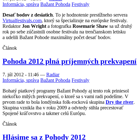
Informácia, správa
Bažant Pohoda
Festivaly
Desať bodov z desiatich
. To je hodnotenie prestížneho servera
Virtualfestivals.com
, ktorý sa špecializuje na európske festivaly.
Redaktor
Jon Wright
a fotografka
Rosemarie Shaw
sa už druhý
rok po sebe zúčastnili osobne festivalu na trenčianskom letisku
a udelili Bažant Pohode maximálny počet desať bodov.
Článok
Pohoda 2012 plná príjemných prekvapení
7. júl 2012 - 11:46
—
Radiar
Informácia, správa
Bažant Pohoda
Festivaly
Bohatý piatkový programy Bažant Pohody aj tento rok priniesol
niekoľko milých prekvapení, o ktoré sa s vami radi podelíme. V
prvom rade to bola londýnska folk-rocková skupina
Dry the river
.
Skupina vznikla iba v roku 2009 a odvtedy stihla precestovať
Spojené kráľovstvo a takmer celú Európu.
Článok
Hlásime sa z Pohody 2012