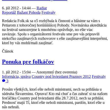
6. júl 2012 - 14:44
—
Radiar
Reportáž
Bažant Pohoda
Festivaly
Redakcia Folk.sk sa o5 rozhýbala k činnosti a hlásime sa vám s
Petiarom z tohoročnej horúúúúúcej Pohody. Novinárska akreditácia
na festival samozrejme k mnohému oprávňuje, no ešte viac
zaväzuje. Spolu s organizátormi festivalu sme pre vás pripravili
niekoľko zaujímavých rozhovorov s ešte zaujímavejšími interprétmi,
ktorí by vás mohli/mali zaujímať.
Článok
Ponuka pre folkáčov
1. júl 2012 - 15:04
—
Anonymný (bez overenia)
Informácia, správa
Country pod hviezdami Praznov 2012
Festivaly
3
Prosím všetkých, ktorí ešte neboli ministrami, nech sa prihlásia u
súdruha Škvareninu. Oprava! Kto má chuť a čas zahrať si na našom
fesťáčiku Country pod hviezdami dňa 28.7.2012, nech sa prihlási.
Prednosť majú Tí, ktorí ešte neboli ministrami, pardón, ktorí ešte u
nás nehrali.