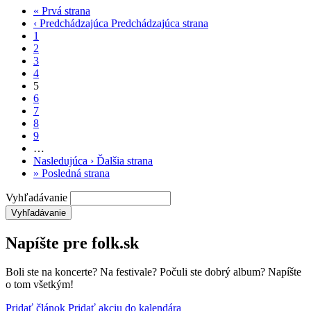
«
Prvá strana
‹ Predchádzajúca
Predchádzajúca strana
1
2
3
4
5
6
7
8
9
…
Nasledujúca ›
Ďalšia strana
»
Posledná strana
Vyhľadávanie
Napíšte pre folk.sk
Boli ste na koncerte? Na festivale? Počuli ste dobrý album? Napíšte
o tom všetkým!
Pridať článok
Pridať akciu do kalendára