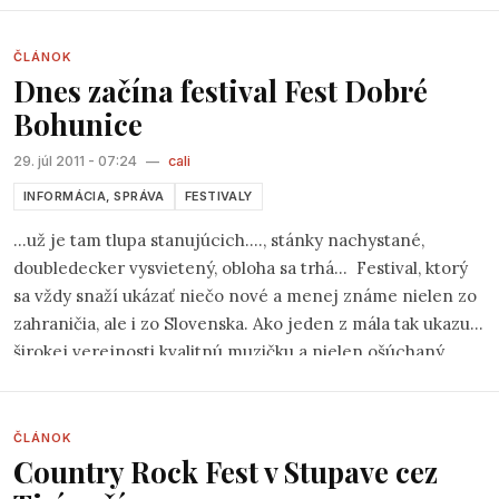
ČLÁNOK
Dnes začína festival Fest Dobré
Bohunice
29. júl 2011 - 07:24
—
cali
INFORMÁCIA, SPRÁVA
FESTIVALY
...už je tam tlupa stanujúcich...., stánky nachystané,
doubledecker vysvietený, obloha sa trhá... Festival, ktorý
sa vždy snaží ukázať niečo nové a menej známe nielen zo
zahraničia, ale i zo Slovenska. Ako jeden z mála tak ukazuje
širokej verejnosti kvalitnú muzičku a nielen ošúchaný
mainstream.
ČLÁNOK
Country Rock Fest v Stupave cez