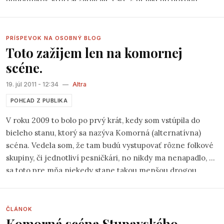
nenašli cestu na pódium. A v tomto momente
prichádzame my a to s takouto ponukou:
Zahrajte si u nás!
Zahoďte ostych a trému, neistote pošlite rozlúčkový telegram!
PRÍSPEVOK NA OSOBNÝ BLOG
Toto zažijem len na komornej
Staňte sa hviezdou Open scény Folkovania pod Skalkou!
scéne.
19. júl 2011 - 12:34
—
Altra
POHĽAD Z PUBLIKA
V roku 2009 to bolo po prvý krát, kedy som vstúpila do
bieleho stanu, ktorý sa nazýva Komorná (alternatívna)
scéna. Vedela som, že tam budú vystupovať rôzne folkové
skupiny, či jednotliví pesničkári, no nikdy ma nenapadlo, že
sa toto pre mňa niekedy stane takou menšou drogou.
ČLÁNOK
Komorná scéna Stupavského