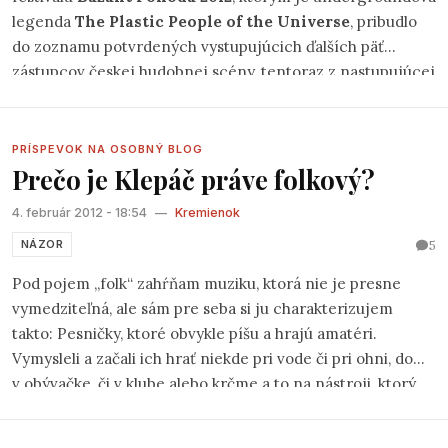
legenda
The Plastic People of the Universe
, pribudlo
do zoznamu potvrdených vystupujúcich ďalších päť
zástupcov českej hudobnej scény, tentoraz z nastupujúcej
generácie.
PRÍSPEVOK NA OSOBNÝ BLOG
Prečo je Klepáč práve folkový?
4. február 2012 - 18:54
—
Kremienok
5
NÁZOR
Pod pojem „folk“ zahŕňam muziku, ktorá nie je presne
vymedziteľná, ale sám pre seba si ju charakterizujem
takto: Pesničky, ktoré obvykle píšu a hrajú amatéri.
Vymysleli a začali ich hrať niekde pri vode či pri ohni, doma
v obývačke, či v klube alebo krčme a to na nástroji, ktorý
bol poruke – obvykle gitara. Folk je preto postavený na
akustických nástrojoch. Obsah pesničiek je takisto