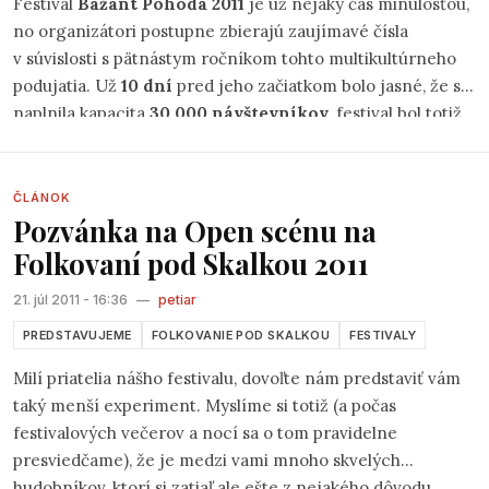
Festival
Bažant Pohoda 2011
je už nejaký čas minulosťou,
no organizátori postupne zbierajú zaujímavé čísla
v súvislosti s pätnástym ročníkom tohto multikultúrneho
podujatia. Už
10 dní
pred jeho začiatkom bolo jasné, že sa
naplnila kapacita
30 000 návštevníkov
, festival bol totiž
prvý raz v histórii vypredaný už v predstihu. K tomuto číslu
treba pripočítať
853 detí do 12 rokov
, ktoré majú na
festival vstup zdarma. Deti v tomto veku sa však musia
ČLÁNOK
Pozvánka na Open scénu na
registrovať pri vstupe do festivalového areálu, kde dostali
špeciálnu pásku s telefónnym kontaktom na jeho rodiča
Folkovaní pod Skalkou 2011
alebo zákonného zástupcu, ktorého tak mohli organizátori
21. júl 2011 - 16:36
—
petiar
v prípade potreby kontaktovať.
PREDSTAVUJEME
FOLKOVANIE POD SKALKOU
FESTIVALY
Milí priatelia nášho festivalu, dovoľte nám predstaviť vám
taký menší experiment. Myslíme si totiž (a počas
festivalových večerov a nocí sa o tom pravidelne
presviedčame), že je medzi vami mnoho skvelých
hudobníkov, ktorí si zatiaľ ale ešte z nejakého dôvodu