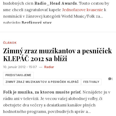
hudobných cien
Radio_Head Awards
. Touto cestou by
sme chceli zagratulovať kapele
Jednofazove kvasenie
k
nominácii v žánrovej kategórii World Music/Folk za
nahrávku
Bezfázový stav
.
ČLÁNOK
Zimný zraz muzikantov a pesničiek
KLEPÁČ 2012 sa blíži
10. január 2012 - 15:07
—
Radiar
PREDSTAVUJEME
1
ZIMNÝ ZRAZ MUZIKANTOV A PESNIČIEK KLEPÁČ
FESTIVALY
Folk je muzika, za ktorou musíte prísť
. Nenájdete ju v
rádiu ani v televízii. Je vecou vašej slobodnej voľby, či
obetujete dva večery s desiatkami kanálov plných
hodnotného programu, povzbudivých správ a