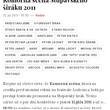
širáku 2011
12. júl 2011 - 15:35
—
Radiar
PREDSTAVUJEME
STUPAVSKÝ ŠIRÁK
ŠTEVO ŠANTA A SK. OSTROV
STANO PALÚCH
SLÁVEK JANOUŠEK
SANYLAND
PETER PIATKO
PETER PETIAR LACHKÝ
PETER LACHKÝ
PETER KEFO ŠRANK
PETER JANKŮ
NANY
MYSAMI
MIŠA LEICHT
MICHAL FRTÚS
KOFEIN
JAROSLAV SAMSON LENK
JÁN “HIŤO” HURTÍK (PD)
JÁN HURTÍK
IVO HAD WEISS
EDO KLENA A KLENOTY
DRUHÝ DYCH
ARCCUS
ANDREJ MIKO
ACOUSTIC COLOURS
FESTIVALY
Zrejme už všetci viete, že
Komorná scéna
, ktorá sa
zrodila pred siemimi rokmi na festivale Lodenica, bola po
predaji festivalu presunutá na Stupavský širák. Tento
začne už o pár dní, konkrétne v piatok
15.júla 2011
a už od
18:00
sa naplno začne aj v stane Komornej scény, ktorý