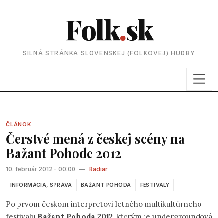
Folk
.
sk
SILNÁ STRÁNKA SLOVENSKEJ (FOLKOVEJ) HUDBY
ČLÁNOK
Čerstvé mená z českej scény na
Bažant Pohode 2012
10. február 2012 - 00:00
—
Radiar
INFORMÁCIA, SPRÁVA
BAŽANT POHODA
FESTIVALY
Po prvom českom interpretovi letného multikultúrneho
festivalu
Bažant Pohoda 2012
, ktorým je undergroundová