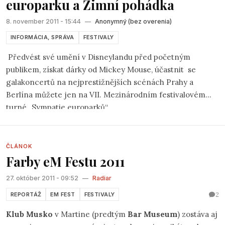
europarku a Zimní pohádka
8. november 2011 - 15:44
—
Anonymný (bez overenia)
INFORMÁCIA, SPRÁVA
FESTIVALY
Předvést své umění v Disneylandu před početným
publikem, získat dárky od Mickey Mouse, účastnit
se
galakoncertů na nejprestižnějších scénách Prahy a
Berlína můžete jen na VII. Mezinárodním festivalovém
turné „Sympatie europarků“
ČLÁNOK
Farby eM Festu 2011
27. október 2011 - 09:52
—
Radiar
2
REPORTÁŽ
EM FEST
FESTIVALY
Klub Musko
v Martine (predtým
Bar Museum
) zostáva aj