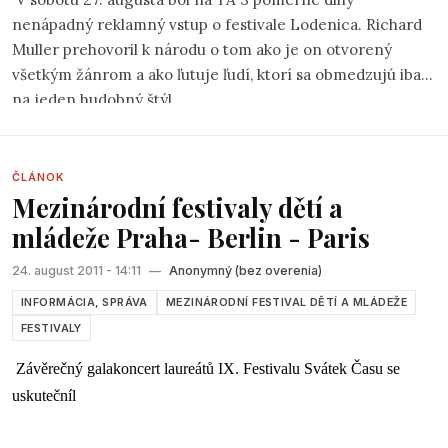
nenápadný reklamný vstup o festivale Lodenica. Richard
Muller prehovoril k národu o tom ako je on otvorený
všetkým žánrom a ako ľutuje ľudí, ktorí sa obmedzujú iba
na jeden hudobný štýl.
ČLÁNOK
Mezinárodní festivaly dětí a
mládeže Praha- Berlin - Paris
24. august 2011 - 14:11
—
Anonymný (bez overenia)
INFORMÁCIA, SPRÁVA
MEZINÁRODNÍ FESTIVAL DĚTÍ A MLÁDEŽE
FESTIVALY
Závěrečný galakoncert laureátů IX. Festivalu Svátek Času se
uskutečníl