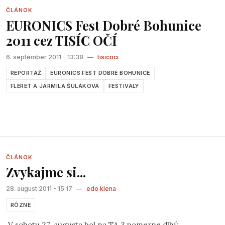
veď výhry boli krédom Tvojho života.
ČLÁNOK
EURONICS Fest Dobré Bohunice
2011 cez TISÍC OČÍ
6. september 2011 - 13:38
—
tisicoci
REPORTÁŽ
EURONICS FEST DOBRÉ BOHUNICE
FLERET A JARMILA ŠULÁKOVÁ
FESTIVALY
ČLÁNOK
Zvykajme si...
28. august 2011 - 15:17
—
edo klena
RÔZNE
V sobotu 27. augusta bol na TA 3 pomerne dlhý