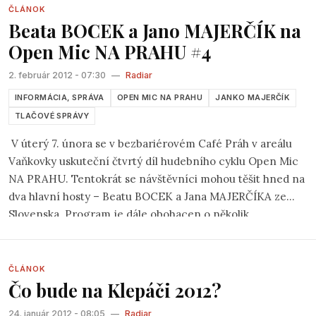
amatérsky – občas priamočiary, inokedy kostrbatý,
ČLÁNOK
Beata BOCEK a Jano MAJERČÍK na
romantický, humorný, kadejaký. Vždy má však čosi
spoločné so životom muzikanta a napokon aj so životom
Open Mic NA PRAHU #4
tých, čo ho počúvajú. Vo folkových pesničkách sa
2. február 2012 - 07:30
—
Radiar
nachádzam. Od folklóru sa folk líši tým, že jeho autori sú
obvykle známi, hoci sám hrám viacero folkových pesničiek,
INFORMÁCIA, SPRÁVA
OPEN MIC NA PRAHU
JANKO MAJERČÍK
o ktorých netuším kto ich napísal.
TLAČOVÉ SPRÁVY
V úterý 7. února se v bezbariérovém Café Práh v areálu
Vaňkovky uskuteční čtvrtý díl hudebního cyklu Open Mic
NA PRAHU. Tentokrát se návštěvníci mohou těšit hned na
dva hlavní hosty – Beatu BOCEK a Jana MAJERČÍKA ze
Slovenska. Program je dále obohacen o několik
regionálních písničkářů, prostor je samozřejmě vyhrazen i
komukoliv z publika.
„
Vzrůstající zájem posluchačů i
interpretů je důkazem toho, že platforma typu Open Micu
ČLÁNOK
Čo bude na Klepáči 2012?
v Brně chyběla,
“ uvažuje jeden z organizátorů Ondřej
Machát. „
Atmosféra lednového večera naprosto pohltila
24. január 2012 - 08:05
—
Radiar