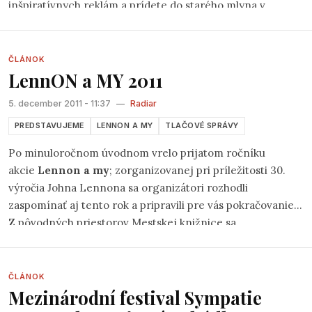
inšpiratívnych reklám a prídete do starého mlyna v
bratislavských lesoch, kde namiesto obvyklého čerta budú
strašiť folkoví muzikanti. Viacerých asi nebudete poznať,
pretože ich do Bratislavy nikto nepozve zahrať -
ČLÁNOK
LennON a MY 2011
okrem
Hudobnej spoločnosti Gran
(
fb
)a
združenia Klepáč
.
5. december 2011 - 11:37
—
Radiar
PREDSTAVUJEME
LENNON A MY
TLAČOVÉ SPRÁVY
Po minuloročnom úvodnom vrelo prijatom ročníku
akcie
Lennon a my
; zorganizovanej pri príležitosti 30.
výročia Johna Lennona sa organizátori rozhodli
zaspomínať aj tento rok a pripravili pre vás pokračovanie.
Z pôvodných priestorov Mestskej knižnice sa
spomienkový večer tentokrát presunie do Kafe Scherz
(na bratislavských Palisádach) a uskutoční sa v stredu
7.12.2011 od 17:00.
ČLÁNOK
Mezinárodní festival Sympatie