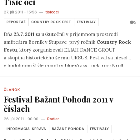
Tisíc očí
27. júl 2011 - 15:56
—
tisicoci
5
REPORTÁŽ
COUNTRY ROCK FEST
FESTIVALY
Dňa
23.7. 2011
sa uskutočnil v príjemnom prostredí
amfiteátra Borník v Stupave prvý ročník
Country Rock
Festu
, ktorý zorganizovali ELIAH DANCE GROUP
a skupina historického šermu URSUS. Festival sa niesol
v hudobnom štýle country, bluegrass, rock, rockNroll.
O akcii, kde sa hudba popreplietavala s úsmevnými
divadelnými a tanečnými predstaveniami som sa
dozvedela z plagátov pred Stupavským obchodíkom.
ČLÁNOK
Festival Bažant Pohoda 2011 v
Plagát dával na známosť, že sa predstavia Ivan Terry
Zeman & Harvestri, zábavná country skupina OuKeY,
číslach
ARIZONA, we want jam, ELIAH country tanečnice, NEW
26. júl 2011 - 00:00
—
Radiar
FAIRWAY, paronymia, KANKÁN, yellow cablo band, ohňová
show.
INFORMÁCIA, SPRÁVA
BAŽANT POHODA
FESTIVALY