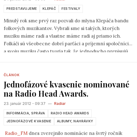
všechny přítomné. A aby ne! Skvělé výkony, Joel Bros tančící
mezi diváky, v pravé ruce mikrofon, v levé sklenici červeného
PREDSTAVUJEME
KLEPÁČ
FESTIVALY
vína.. To jinde neuvidíte.
“
Minulý rok sme prvý raz pozvali do mlyna Klepáča bandu
folkových muzikantov. Vybrali sme si takých, ktorých
muziku máme radi a vlastne máme radi aj priamo ich.
Folkáči sú všeobecne dobrí parťáci a príjemní spoločníci
a svoju muziku často tvoria tak, že jednoducho prepisujú
do pesničiek to čo žijú a vidia okolo seba. Priznávam, že
som veľmi neveril, že zhýčkaní blaváci prídu v piatok po
robote na koncert kamsi do lesa – a prišli. Neveril som, že
ČLÁNOK
Jednofázové kvasenie nominované
prídu v sobotu, keď platí zákaz vjazdu už od Červeného
mostu – a zase prišli. Jednoducho bratislavské folkové
na Radio Head Awards.
publikum nesklamalo a bolo skvelé.
23. január 2012 - 09:37
—
Radiar
INFORMÁCIA, SPRÁVA
RADIO HEAD AWARDS
JEDNOFÁZOVÉ KVASENIE
ALBUMY, NAHRÁVKY
Radio_FM
dnes zverejnilo nominácie na švrtý ročník