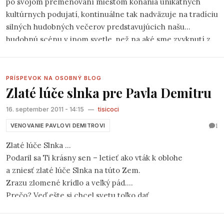
po svojom premenovaní miestom konania unikátnych
kultúrnych podujatí, kontinuálne tak nadväzuje na tradíciu
silných hudobných večerov predstavujúcich našu
hudobnú scénu v inom svetle, než na aké sme zvyknutí z
rádií. Po dvoch ročníkoch veľkého festivalu
Folk Martin
2009 a 2010,
ktorý sa dočkal, aj vďaka prenosu STV,
zaslúženej publicity, sa v sobotu 22.10.2011 konal tretí.
PRÍSPEVOK NA OSOBNÝ BLOG
Zlaté lúče slnka pre Pavla Demitru
Tentoraz s názvom
eM Fest 2011
, dramaturgicky a
žánrovo koncipovaný trochu inak. Vystúpilo v rámci neho
16. september 2011 - 14:15
—
tisicoci
šesť interpretov, každý iný, svojím nezameniteľným
1
spôsobom originálny. Všetkých vystupujúcich však spájal
VENOVANIE PAVLOVI DEMITROVI
jeden fakt – ani jeden z nich nepatrí do oficiálnej scény,
Zlaté lúče Slnka ...
naopak sa z nej svojou pozíciou vyčleňujú.
Podaril sa Ti krásny sen – letieť ako vták k oblohe
a zniesť zlaté lúče Slnka na túto Zem.
Zrazu zlomené krídlo a veľký pád.
Prečo? Veď ešte si chcel svetu toľko dať.
Nasiaknutá Zem slzami ľudí, ktorí srdcom ľúbili Ťa,
nechápe prečo si prehral posledný zápas svojho života,