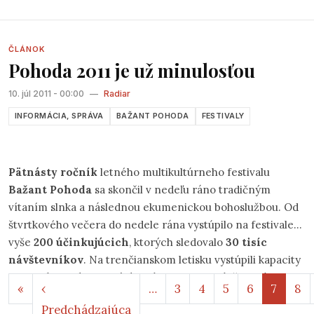
bude postavený na lúke nad stupavským amfiteátrom. Tak,
ako bolo zvykom počas minulých rokov, aj tentokrát sa
predstavia popri starých známych tvárach
ČLÁNOK
Pohoda 2011 je už minulosťou
čskoslovenského pesničkárstva a folku aj nové zaujímavé
osobnosti a formácie.
10. júl 2011 - 00:00
—
Radiar
INFORMÁCIA, SPRÁVA
BAŽANT POHODA
FESTIVALY
Pätnásty ročník
letného multikultúrneho festivalu
Bažant Pohoda
sa skončil v nedeľu ráno tradičným
vítaním slnka a následnou ekumenickou bohoslužbou. Od
štvrtkového večera do nedele rána vystúpilo na festivale
vyše
200 účinkujúcich
, ktorých sledovalo
30 tisíc
návštevníkov
. Na trenčianskom letisku vystúpili kapacity
ako
Moby, Pulp, Portishead, M.I.A., Lamb
či
Madness
.
Stránkovanie
Prvá strana
«
‹
…
3
4
5
6
7
8
Predchádzajúca strana
Predchádzajúca