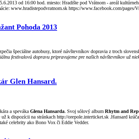
6.2013 od 16:00 hod. miesto: Hradište pod Vrátnom - areál kultúrne
informácie: www.hradistepodvratnom.sk https://www.facebook.com/pag
Bažant Pohoda 2013
zpečia špeciálne autobusy, ktoré návštevníkov dopravia z troch sloven
iálnu festivalovú dopravu pripravujeme pre našich návštevníkov už nie
čkár Glen Hansard.
čkára a speváka
Glena Hansarda
. Svoj sólový album
Rhytm and Rep
 už k dispozícii na stránkach http://orepole.interticket.sk .Hansard k
také celebrity ako Bono Vox či Eddie Vedder.