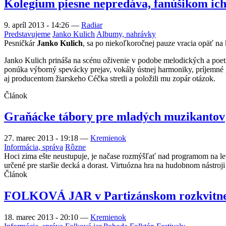
Kolegium piesne nepredáva, fanúšikom ic
9. apríl 2013 - 14:26
—
Radiar
Predstavujeme
Janko Kulich
Albumy, nahrávky
Pesničkár
Janko Kulich
, sa po niekoľkoročnej pauze vracia opäť na 
Janko Kulich prináša na scénu oživenie v podobe melodických a poe
ponúka výborný spevácky prejav, vokály ústnej harmoniky, príjemné g
aj producentom žiarskeho Céčka stretli a položili mu zopár otázok.
Článok
Graňácke tábory pre mladých muzikantov
27. marec 2013 - 19:18
—
Kremienok
Informácia, správa
Rôzne
Hoci zima ešte neustupuje, je načase rozmýšľať nad programom na l
určené pre staršie decká a dorast. Virtuózna hra na hudobnom nástroj
Článok
FOLKOVÁ JAR v Partizánskom rozkvitne 
18. marec 2013 - 20:10
—
Kremienok