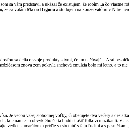
y som sa vám predstavil a ukázal že existujem, že robím...a čo vlastne 
m, že sa volám
Mário Drgoňa
a študujem na konzervatóriu v Nitre he
s radosťou sa delia o svoje produkty s tými, čo im načúvajú... A sú pesnič
medzičasom znova zem pokryla snehová emulzia bolo mi letno, a to nie le
elevízii. Je vecou vašej slobodnej voľby, či obetujete dva večery s des
och, kde namiesto obvyklého čerta budú strašiť folkoví muzikanti. Viac
e vedieť kamarátom a príďte sa stretnúť s fajn ľuďmi a s pesničkami, kt