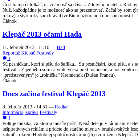
Či si tramp či folkáč, na známosť sa dáva... Zdravím priatelia. Rád b
Nuž, kažodpádne je to možnosť ako sa prezentovať. Začal by som tý
rokov) a štyri roky som hrával tvrdšiu muziku, od čoho som upustil.
Článok
Klepáč 2013 očami Hada
11. február 2013 - 11:16
—
Had
Reportáž
Klepáč
Festivaly
1
Sú pesničkári, ktorí si píšu do šuflíka... Sú pesničkári, ktorí píšu, a 
festival... Z jedného som sa vrátil včera pred polnocou, a hoc vonku 
„predstaveným“ je „rolnička“ Kremienok (Dušan Francú).
Článok
Dnes začína festival Klepáč 2013
8. február 2013 - 14:51
—
Radiar
Informácia, správa
Festivaly
1
Folk je muzika, za ktorou musíte prísť. Nenájdete ju v rádiu ani v t
inšpiratívnych reklám a prídete do starého mlyna v bratislavských les
zahrať - okrem Hudobnej spoločnosti Gran (fb)a združenia Klepáč. Dajt