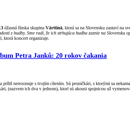
13
úžasná fínska skupina
Värttinä
, ktorá sa na Slovensku zastaví na s
adosti z hudby. Sme radi, že ich strhujúca hudba zaznie na Slovensku 
, ktorá koncert organizuje.
album Petra Janků: 20 rokov čakania
a príliš nerezonuje s tvojím cítením. Sú pesničkári, s ktorými sa nekama
ničkári, (nazvem ich dva v jednom), ktorí sú akousi spojnicou už vymeno