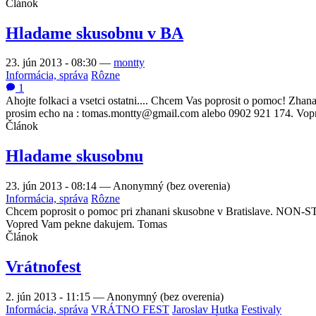
Článok
Hladame skusobnu v BA
23. jún 2013 - 08:30
—
montty
Informácia, správa
Rôzne
1
Ahojte folkaci a vsetci ostatni.... Chcem Vas poprosit o pomoc! Zh
prosim echo na : tomas.montty@gmail.com alebo 0902 921 174. Vo
Článok
Hladame skusobnu
23. jún 2013 - 08:14
—
Anonymný (bez overenia)
Informácia, správa
Rôzne
Chcem poprosit o pomoc pri zhanani skusobne v Bratislave. NON-ST
Vopred Vam pekne dakujem. Tomas
Článok
Vrátnofest
2. jún 2013 - 11:15
—
Anonymný (bez overenia)
Informácia, správa
VRÁTNO FEST
Jaroslav Hutka
Festivaly