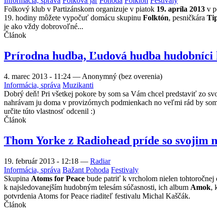
Informácia, správa
Folková jar
Pohoda
Folktón
Festivaly
Folkový klub v Partizánskom organizuje v piatok
19. apríla 2013
v p
19. hodiny môžete vypočuť domácu skupinu
Folktón
, pesničkára
Ti
je ako vždy dobrovoľné...
Článok
Prírodna hudba, Ľudová hudba hudobníci hl
4. marec 2013 - 11:24
—
Anonymný (bez overenia)
Informácia, správa
Muzikanti
Dobrý deň! Pri všetkej pokore by som sa Vám chcel predstaviť zo sv
nahrávam ju doma v provizórnych podmienkach no veľmi rád by som ch
určite túto vlastnosť odcenil :)
Článok
Thom Yorke z Radiohead príde so svojim 
19. február 2013 - 12:18
—
Radiar
Informácia, správa
Bažant Pohoda
Festivaly
Skupina
Atoms for Peace
bude patriť k vrcholom nielen tohtoročnej
k najsledovanejším hudobným telesám súčasnosti, ich album
Amok
, 
potvrdenia Atoms for Peace riaditeľ festivalu Michal Kaščák.
Článok