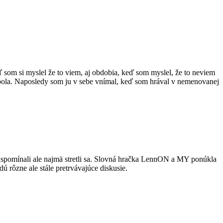
ď som si myslel že to viem, aj obdobia, keď som myslel, že to neviem
 nebola. Naposledy som ju v sebe vnímal, keď som hrával v nemenovanej
 zaspomínali ale najmä stretli sa. Slovná hračka LennON a MY ponúkla
 rôzne ale stále pretrvávajúce diskusie.