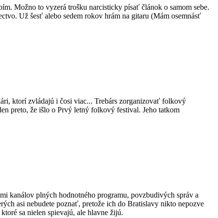
robím. Možno to vyzerá trošku narcisticky písať článok o samom sebe.
rectvo. Už šesť alebo sedem rokov hrám na gitaru (Mám osemnásť
kári, ktorí zvládajú i čosi viac... Trebárs zorganizovať folkový
n preto, že išlo o Prvý letný folkový festival. Jeho tatkom
iatkami kanálov plných hodnotného programu, povzbudivých správ a
erých asi nebudete poznať, pretože ich do Bratislavy nikto nepozve
oré sa nielen spievajú, ale hlavne žijú.