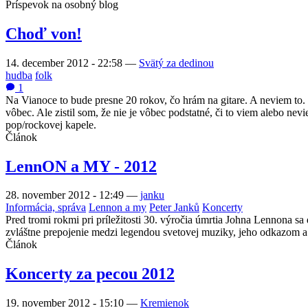
Príspevok na osobný blog
Choď von!
14. december 2012 - 22:58
—
Svätý za dedinou
hudba
folk
1
Na Vianoce to bude presne 20 rokov, čo hrám na gitare. A neviem to. 
vôbec. Ale zistil som, že nie je vôbec podstatné, či to viem alebo n
pop/rockovej kapele.
Článok
LennON a MY - 2012
28. november 2012 - 12:49
—
janku
Informácia, správa
Lennon a my
Peter Janků
Koncerty
Pred tromi rokmi pri príležitosti 30. výročia úmrtia Johna Lennona s
zvláštne prepojenie medzi legendou svetovej muziky, jeho odkazom a p
Článok
Koncerty za pecou 2012
19. november 2012 - 15:10
—
Kremienok