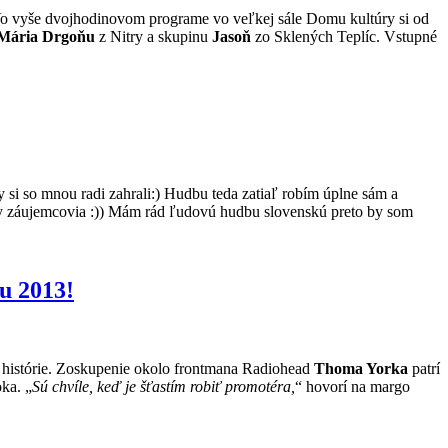
 Vo vyše dvojhodinovom programe vo veľkej sále Domu kultúry si od
Mária Drgoňu
z Nitry a skupinu
Jasoň
zo Sklených Teplíc. Vstupné
si so mnou radi zahrali:) Hudbu teda zatiaľ robím úplne sám a
dny záujemcovia :)) Mám rád ľudovú hudbu slovenskú preto by som
u 2013!
ej histórie. Zoskupenie okolo frontmana Radiohead
Thoma Yorka
patrí
ka. „
Sú chvíle, keď je šťastím robiť promotéra,
“ hovorí na margo