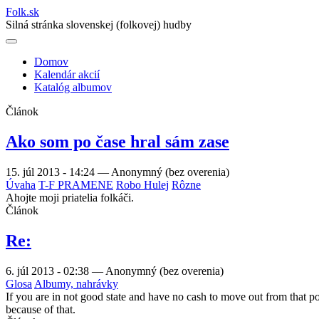
Folk
.
sk
Silná stránka slovenskej (folkovej) hudby
Domov
Kalendár akcií
Main
Katalóg albumov
navigation
Článok
Ako som po čase hral sám zase
15. júl 2013 - 14:24
—
Anonymný (bez overenia)
Úvaha
T-F PRAMENE
Robo Hulej
Rôzne
Ahojte moji priatelia folkáči.
Článok
Re:
6. júl 2013 - 02:38
—
Anonymný (bez overenia)
Glosa
Albumy, nahrávky
If you are in not good state and have no cash to move out from that p
because of that.