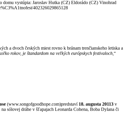
ho domu vystúpia: Jaroslav Hutka (CZ) Eldorádo (CZ) Vinohrad
es/Vr%C3%A1tnofest/402326029865128
ských a dvoch českých miest rovno k bránam trenčianskeho letiska a
koľko rokov, je štandardom na veľkých európskych festivaloch,
“
ose
(www.songofgoodhope.com)predstaví
18. augusta 20113
v
ráča na sólovej dráhe v šľapajach Leonarda Cohena, Boba Dylana či