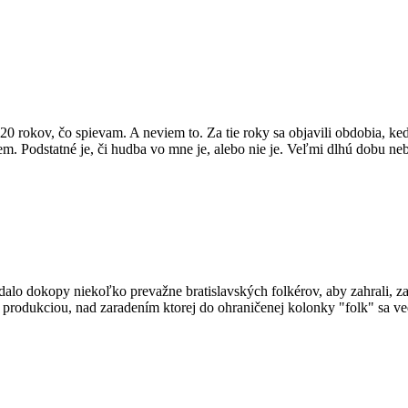
20 rokov, čo spievam. A neviem to. Za tie roky sa objavili obdobia, ke
eviem. Podstatné je, či hudba vo mne je, alebo nie je. Veľmi dlhú dobu
a dalo dokopy niekoľko prevažne bratislavských folkérov, aby zahrali,
rodukciou, nad zaradením ktorej do ohraničenej kolonky "folk" sa vedú