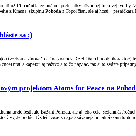
oradí už
15. ročník
regionálnej prehliadky pôvodnej folkovej tvorby.
peho
z Krásna, skupinu
Pohoda
z Topoľčian, ale aj hostí – pesničkára
áste sa :)
ojou tvorbou a zároveň dať na známosť že zháňam hudobníkov ktorý by 
cel hrať s kapelou aj naživo a to čo najviac, tak si to zvážte prípa
novým projektom Atoms for Peace na Pohod
 dramaturgie festivalu Bažant Pohoda, ale aj jeho celej sedemnásťročn
ktorý vyjde budúci týždeň, zase k najočakávanejším nahrávkam tohto ro