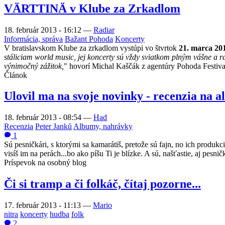
VÄRTTINÄ v Klube za Zrkadlom
18. február 2013 - 16:12
—
Radiar
Informácia, správa
Bažant Pohoda
Koncerty
V bratislavskom Klube za zrkadlom vystúpi vo štvrtok
21. marca 20
stáliciam world music, jej koncerty sú vždy sviatkom plným vášne a r
výnimočný zážitok,
" hovorí Michal Kaščák z agentúry Pohoda Festival
Článok
Ulovil ma na svoje novinky - recenzia na 
18. február 2013 - 08:54
—
Had
Recenzia
Peter Janků
Albumy, nahrávky
1
Sú pesničkári, s ktorými sa kamarátiš, pretože sú fajn, no ich produkci
visíš im na perách...bo ako píšu Ti je blízke. A sú, našťastie, aj pes
Príspevok na osobný blog
Či si tramp a či folkáč, čítaj pozorne...
17. február 2013 - 11:13
—
Mario
nitra
koncerty
hudba
folk
2