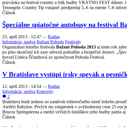
pozvánka na festival country a folk hudby VRÁTNO FEST dátum: 15.
Tensegrity Country Tip vstupné: predpredaj 5,-€ na mieste 7,-€ 
Článok
Špeciálne spiatočné autobusy na festival 
23. apríl 2013 - 12:47
—
Radiar
Informácia, správa
Bažant Pohoda
Festivaly
Organizátori letného festivalu
Bažant Pohoda 2013
aj tento rok zabe
po jeho skončení ich zase odvezú pohodlne a bezpečne domov. „
Špec
hovorí Ľubica Ščambová zo spoločnosti Pohoda Festival.
Článok
V Bratislave vystúpi írsky spevák a pesni
12. apríl 2013 - 14:54
—
Radiar
Informácia, správa
Koncerty
2
Bratislava bude jednou zo zastávok tohtoročného turné írskeho pesni
Ateliéri Babylon. Prvých sto vstupeniek v zvýhodnenej cene 25 eur je
Brucea Springsteena a medzi veľkých fanúšikov jeho hudby patria aj 
Článok