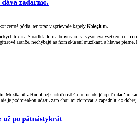
h dáva zadarmo.
koncertné pódia, tentoraz v sprievode kapely
Kolegium
.
tických textov. S nadhľadom a hravosťou sa vysmieva všetkému na čom
itarové aranže, nechýbajú na ňom skúsení muzikanti a hlavne piesne, 
eto. Muzikanti z Hudobnej spoločnosti Gran ponúkajú opäť mladším ka
i nie je podmienkou účasti, zato chuť muzicírovať a zapadnúť do dobrej 
už po pätnástykrát