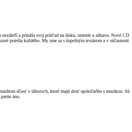
 nezáleží a prináša svoj pohľad na lásku, umenie a zábavu. Nové CD
ktoré potešia každého. My sme sa s úspešným textárom a v súčasnosti
marátom účasť v táboroch, ktoré majú dosť spoločného s muzikou. Sú
partie áno.