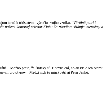
vojom turné k tridsiatemu výročiu svojho vzniku. "
Värttinä patrí k
opäť naživo, komorný priestor Klubu Za zrkadlom sľubuje intenzívny a
rátiš... Možno preto, že ľudsky sú Ti vzdialení, no ak ide o ich tvorbu
vaných prototypov... Medzi nich (u mňa) patrí aj Peter Janků.