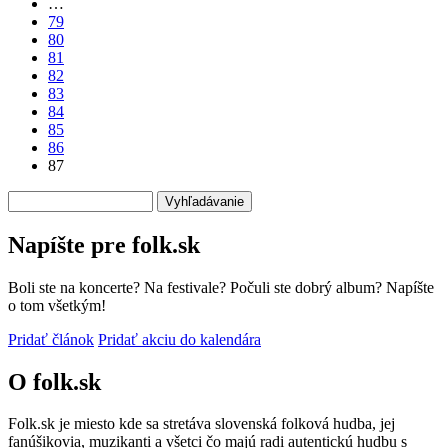
…
strana
79
80
81
82
83
84
85
86
87
Vyhľadávanie
Napíšte pre folk.sk
Boli ste na koncerte? Na festivale? Počuli ste dobrý album? Napíšte
o tom všetkým!
Pridať článok
Pridať akciu do kalendára
O folk.sk
Folk.sk je miesto kde sa stretáva slovenská folková hudba, jej
fanúšikovia, muzikanti a všetci čo majú radi autentickú hudbu s