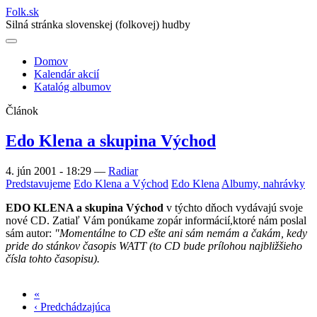
Folk
.
sk
Silná stránka slovenskej (folkovej) hudby
Domov
Kalendár akcií
Main
Katalóg albumov
navigation
Článok
Edo Klena a skupina Východ
4. jún 2001 - 18:29
—
Radiar
Predstavujeme
Edo Klena a Východ
Edo Klena
Albumy, nahrávky
EDO KLENA a skupina Východ
v týchto dňoch vydávajú svoje
nové CD. Zatiaľ Vám ponúkame zopár informácií,ktoré nám poslal
sám autor:
"Momentálne to CD ešte ani sám nemám a čakám, kedy
pride do stánkov časopis WATT (to CD bude prílohou najbližšieho
čísla tohto časopisu).
«
Prvá
‹ Predchádzajúca
strana
Predchádzajúca
Stránkovanie