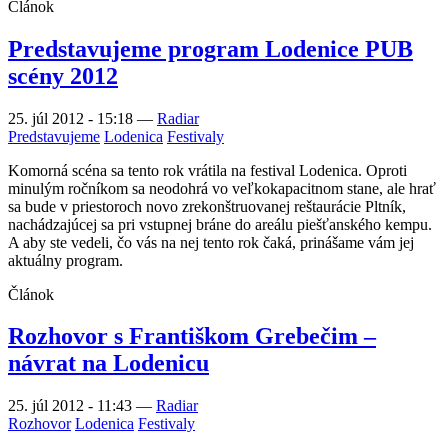
Článok
Predstavujeme program Lodenice PUB
scény 2012
25. júl 2012 - 15:18
—
Radiar
Predstavujeme
Lodenica
Festivaly
Komorná scéna sa tento rok vrátila na festival Lodenica. Oproti
minulým ročníkom sa neodohrá vo veľkokapacitnom stane, ale hrať
sa bude v priestoroch novo zrekonštruovanej reštaurácie Pltník,
nachádzajúcej sa pri vstupnej bráne do areálu piešťanského kempu.
A aby ste vedeli, čo vás na nej tento rok čaká, prinášame vám jej
aktuálny program.
Článok
Rozhovor s Františkom Grebečim –
návrat na Lodenicu
25. júl 2012 - 11:43
—
Radiar
Rozhovor
Lodenica
Festivaly