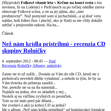
(Myjavské)
Folkové vítanie leta
v
Krčme na konci sveta
s tou
novinou, že na Lodenici v Piešťanoch sa po ročnej odmĺke znova
obnovuje Folková scéna, a on sa jej ujíma, ako „
tato
predstavený
“. Nuž pomyslel som si juchuchúúú...a aj dosť veru
nahlas, holt folker (hoc i plachý, ako je Had) sa nie vždy dokáže
udržať s prejavením radosti. Ha-ha...
Článok
Než nám krídla pristrihnú - recenzia CD
skupiny Rolničky
6. september 2012 - 08:45
—
Had
Recenzia
Rolničky
Albumy, nahrávky
Zaiste ste to už zažili... Dostala sa Vám do rúk CD, ktorú ste z
prehrávača nevedeli dlhšie vytiahnuť, a nebolo to tým, že by sa
Vám dvierka do prístroja zasekli...
Nie, pretože ste sa na ňu namotali...
Najskôr na jednu, dve zo skladieb z nej...
Neskôr aj na väčšinu zvyšných zo pesničiek.
Toto sa mi stalo pred pár dňami...
Ste zvedaví o akú (a koho) CD sa jedná?
Ide o album „Než nám krídla pristrihnú“ od bratislavskej formácie