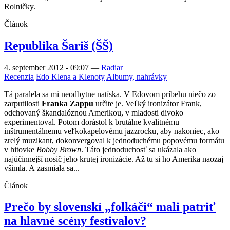
Rolničky.
Článok
Republika Šariš (ŠŠ)
4. september 2012 - 09:07
—
Radiar
Recenzia
Edo Klena a Klenoty
Albumy, nahrávky
Tá paralela sa mi neodbytne natíska. V Edovom príbehu niečo zo
zarputilosti
Franka Zappu
určite je. Veľký ironizátor Frank,
odchovaný škandalóznou Amerikou, v mladosti divoko
experimentoval. Potom dorástol k brutálne kvalitnému
inštrumentálnemu veľkokapelovému jazzrocku, aby nakoniec, ako
zrelý muzikant, dokonvergoval k jednoduchému popovému formátu
v hitovke
Bobby Brown
. Táto jednoduchosť sa ukázala ako
najúčinnejší nosič jeho krutej ironizácie. Až tu si ho Amerika naozaj
všimla. A zasmiala sa...
Článok
Prečo by slovenskí „folkáči“ mali patriť
na hlavné scény festivalov?