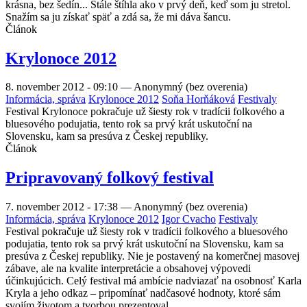
krásna, bez šedín... Stále štíhla ako v prvý deň, keď som ju stretol.
Snažím sa ju získať späť a zdá sa, že mi dáva šancu.
Článok
Krylonoce 2012
8. november 2012 - 09:10
—
Anonymný (bez overenia)
Informácia, správa
Krylonoce 2012
Soňa Horňáková
Festivaly
Festival Krylonoce pokračuje už šiesty rok v tradícii folkového a
bluesového podujatia, tento rok sa prvý krát uskutoční na
Slovensku, kam sa presúva z Českej republiky.
Článok
Pripravovaný folkový festival
7. november 2012 - 17:38
—
Anonymný (bez overenia)
Informácia, správa
Krylonoce 2012
Igor Cvacho
Festivaly
Festival pokračuje už šiesty rok v tradícii folkového a bluesového
podujatia, tento rok sa prvý krát uskutoční na Slovensku, kam sa
presúva z Českej republiky. Nie je postavený na komerčnej masovej
zábave, ale na kvalite interpretácie a obsahovej výpovedi
účinkujúcich. Celý festival má ambície nadviazať na osobnosť Karla
Kryla a jeho odkaz – pripomínať nadčasové hodnoty, ktoré sám
svojím životom a tvorbou prezentoval.