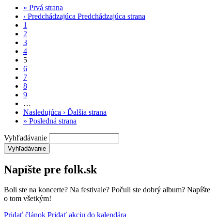
«
Prvá strana
‹ Predchádzajúca
Predchádzajúca strana
1
2
3
4
5
6
7
8
9
…
Nasledujúca ›
Ďalšia strana
»
Posledná strana
Vyhľadávanie
Napíšte pre folk.sk
Boli ste na koncerte? Na festivale? Počuli ste dobrý album? Napíšte
o tom všetkým!
Pridať článok
Pridať akciu do kalendára