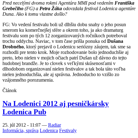
Pred necelými dvoma rokmi Agentúra MMI pod vedením
Františka
Grebečiho
(FG) a
Petra Žáka
odovzdala festival Lodenica agentúre
Duna. Ako k tomu vlastne došlo?
FG: Vo vedení festivalu boli už dlhšiu dobu snahy o jeho posun
smerom ku komerčnejšej sfére a okrem toho, ja ako dramaturg
festivalu som po tých 12 zorganizovaných ročníkoch potreboval
trochu oddychu. Naviac, v tom čase prišla ponuka od
Dušana
Drobného
, ktorý prejavil o Lodenicu seriózny záujem, tak sme sa
rozhodli pre tento krok. Moje rozhodovanie bolo jednoduchšie aj
preto, lebo nielen v mojich očiach patrí Dušan už dávno do tejto
hudobnej brandže. Je to clovek s veľkými skúsenosťami v
dlhodobom organizovaní nielen festivalov a tak bola táto voľba
nielen jednoduchšia, ale aj správna. Jednoducho to vzišlo zo
vzájomného porozumenia.
Článok
Na Lodenici 2012 aj pesničkársky
Lodenica Pub
25. júl 2012 - 11:07
—
Radiar
Informácia, správa
Lodenica
Festivaly