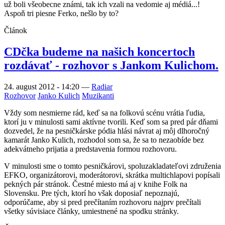
už boli všeobecne známi, tak ich vzali na vedomie aj médiá...!
Aspoň tri piesne Ferko, nešlo by to?
Článok
CDčka budeme na našich koncertoch
rozdávať - rozhovor s Jankom Kulichom.
24. august 2012 - 14:20
—
Radiar
Rozhovor
Janko Kulich
Muzikanti
Vždy som nesmierne rád, keď sa na folkovú scénu vrátia ľudia,
ktorí ju v minulosti sami aktívne tvorili. Keď som sa pred pár dňami
dozvedel, že na pesničkárske pódia hlási návrat aj môj dlhoročný
kamarát Janko Kulich, rozhodol som sa, že sa to nezaobíde bez
adekvátneho prijatia a predstavenia formou rozhovoru.
V minulosti sme o tomto pesničkárovi, spoluzakladateľovi združenia
EFKO, organizátorovi, moderátorovi, skrátka multichlapovi popísali
pekných pár stránok. Čestné miesto má aj v knihe Folk na
Slovensku. Pre tých, ktorí ho však doposiaľ nepoznajú,
odporúčame, aby si pred prečítaním rozhovoru najprv prečítali
všetky súvisiace články, umiestnené na spodku stránky.