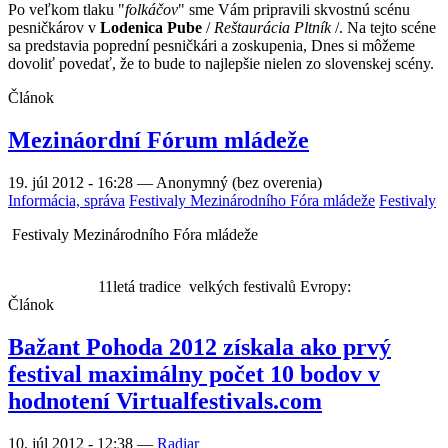
Po veľkom tlaku "
folkáčov
" sme Vám pripravili skvostnú scénu
pesničkárov v
Lodenica Pube
/
Reštaurácia Pltník
/. Na tejto scéne
sa predstavia poprední pesničkári a zoskupenia, Dnes si môžeme
dovoliť povedať, že to bude to najlepšie nielen zo slovenskej scény.
Článok
Mezináordní Fórum mládeže
19. júl 2012 - 16:28
—
Anonymný (bez overenia)
Informácia, správa
Festivaly Mezinárodního Fóra mládeže
Festivaly
Festivaly Mezinárodního Fóra mládeže
11letá tradice
velkých festivalů Evropy:
Článok
Bažant Pohoda 2012 získala ako prvý
festival maximálny počet 10 bodov v
hodnotení Virtualfestivals.com
10. júl 2012 - 12:38
—
Radiar