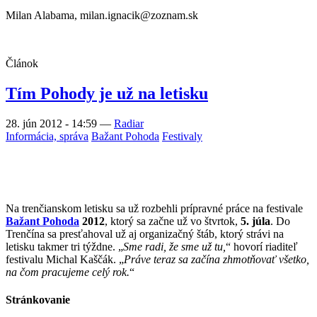
Milan Alabama, milan.ignacik@zoznam.sk
Článok
Tím Pohody je už na letisku
28. jún 2012 - 14:59
—
Radiar
Informácia, správa
Bažant Pohoda
Festivaly
Na trenčianskom letisku sa už rozbehli prípravné práce na festivale
Bažant Pohoda
2012
, ktorý sa začne už vo štvrtok,
5. júla
. Do
Trenčína sa presťahoval už aj organizačný štáb, ktorý strávi na
letisku takmer tri týždne. „
Sme radi, že sme už tu,
“ hovorí riaditeľ
festivalu Michal Kaščák. „
Práve teraz sa začína zhmotňovať všetko,
na čom pracujeme celý rok.
“
Stránkovanie