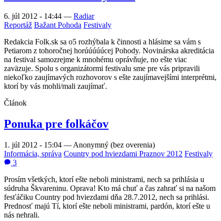
6. júl 2012 - 14:44
—
Radiar
Reportáž
Bažant Pohoda
Festivaly
Redakcia Folk.sk sa o5 rozhýbala k činnosti a hlásime sa vám s
Petiarom z tohoročnej horúúúúúcej Pohody. Novinárska akreditácia
na festival samozrejme k mnohému oprávňuje, no ešte viac
zaväzuje. Spolu s organizátormi festivalu sme pre vás pripravili
niekoľko zaujímavých rozhovorov s ešte zaujímavejšími interprétmi,
ktorí by vás mohli/mali zaujímať.
Článok
Ponuka pre folkáčov
1. júl 2012 - 15:04
—
Anonymný (bez overenia)
Informácia, správa
Country pod hviezdami Praznov 2012
Festivaly
3
Prosím všetkých, ktorí ešte neboli ministrami, nech sa prihlásia u
súdruha Škvareninu. Oprava! Kto má chuť a čas zahrať si na našom
fesťáčiku Country pod hviezdami dňa 28.7.2012, nech sa prihlási.
Prednosť majú Tí, ktorí ešte neboli ministrami, pardón, ktorí ešte u
nás nehrali.