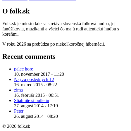
O folk.sk
Folk.sk je miesto kde sa stretáva slovenská folková hudba, jej
fanúšikovia, muzikanti a všetci čo majú radi autentickú hudbu s
koreňmi.
V roku 2026 sa prebúdza po niekoľkoročnej hibernácii.
Recent comments
palec hore
10. november 2017 - 11:20
Naj za posledných 12
16. marec 2015 - 08:22
zima
16. február 2015 - 06:51
Stiahnite si bulletin
27. august 2014 - 17:19
Peter
26. august 2014 - 08:20
© 2026 folk.sk