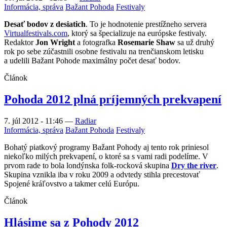
Informácia, správa
Bažant Pohoda
Festivaly
Desať bodov z desiatich
. To je hodnotenie prestížneho servera
Virtualfestivals.com
, ktorý sa špecializuje na európske festivaly.
Redaktor
Jon Wright
a fotografka
Rosemarie Shaw
sa už druhý
rok po sebe zúčastnili osobne festivalu na trenčianskom letisku
a udelili Bažant Pohode maximálny počet desať bodov.
Článok
Pohoda 2012 plná príjemných prekvapení
7. júl 2012 - 11:46
—
Radiar
Informácia, správa
Bažant Pohoda
Festivaly
Bohatý piatkový programy Bažant Pohody aj tento rok priniesol
niekoľko milých prekvapení, o ktoré sa s vami radi podelíme. V
prvom rade to bola londýnska folk-rocková skupina
Dry the river
.
Skupina vznikla iba v roku 2009 a odvtedy stihla precestovať
Spojené kráľovstvo a takmer celú Európu.
Článok
Hlásime sa z Pohody 2012