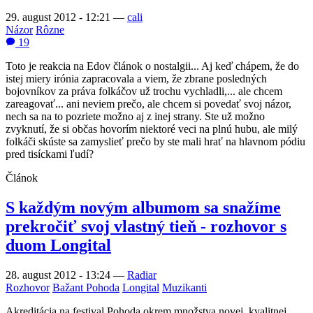
29. august 2012 - 12:21
—
cali
Názor
Rôzne
19
Toto je reakcia na Edov článok o nostalgii... Aj keď chápem, že do
istej miery irónia zapracovala a viem, že zbrane posledných
bojovníkov za práva folkáčov už trochu vychladli,... ale chcem
zareagovať... ani neviem prečo, ale chcem si povedať svoj názor,
nech sa na to pozriete možno aj z inej strany. Ste už možno
zvyknutí, že si občas hovorím niektoré veci na plnú hubu, ale milý
folkáči skúste sa zamyslieť prečo by ste mali hrať na hlavnom pódiu
pred tisíckami ľudí?
Článok
S každým novým albumom sa snažíme
prekročiť svoj vlastný tieň - rozhovor s
duom Longital
28. august 2012 - 13:24
—
Radiar
Rozhovor
Bažant Pohoda
Longital
Muzikanti
Akreditácia na festival Pohoda okrem množstva novej, kvalitnej,