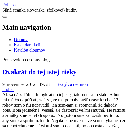
Folk
.
sk
Silná stránka slovenskej (folkovej) hudby
Main navigation
Domov
Kalendár akcií
Katalóg albumov
Príspevok na osobný blog
Dvakrát do tej istej rieky
9. november 2012 - 19:58
—
Svätý za dedinou
hudba
Ak sa dá zaľúbiť druhýkrat do tej istej, tak mne sa to stalo. A hoci
mi má čo odpúšťať, zdá sa, že ma pomaly púšťa zase k sebe. 12
rokov som o ňu nezavadil, len sem-tam si spomenul, že dakedy
bola. Bola jedinečná, veselá, ale častokrát veľmi smutná. Tie radosti
a smútky sme zdieľali spolu... No potom sme sa rozišli bez toho,
aby sme sa spolu rozlúčili. Nejako sme uverili, že si nechýbame a že
sa nepotrebujeme... Ostarol som o dosť kíl, no ona ostala svieža,