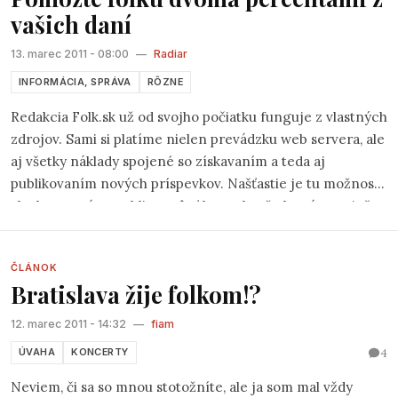
vašich daní
13. marec 2011 - 08:00
—
Radiar
INFORMÁCIA, SPRÁVA
RÔZNE
Redakcia Folk.sk už od svojho počiatku funguje z vlastných
zdrojov. Sami si platíme nielen prevádzku web servera, ale
aj všetky náklady spojené so získavaním a teda aj
publikovaním nových príspevkov. Našťastie je tu možnosť
ako by ste nám mohli pomôcť bez toho, že by vás to niečo
stálo.
ČLÁNOK
Bratislava žije folkom!?
12. marec 2011 - 14:32
—
fiam
4
ÚVAHA
KONCERTY
Neviem, či sa so mnou stotožníte, ale ja som mal vždy