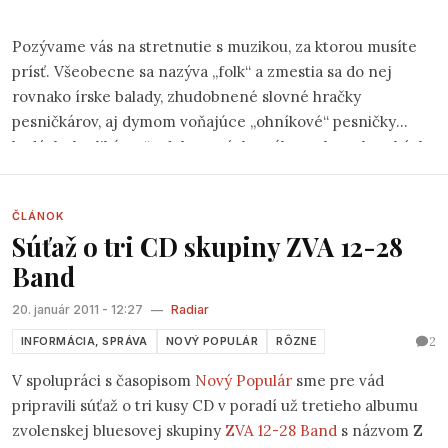
Pozývame vás na stretnutie s muzikou, za ktorou musíte
prísť. Všeobecne sa nazýva „folk“ a zmestia sa do nej
rovnako írske balady, zhudobnené slovné hračky
pesničkárov, aj dymom voňajúce „ohníkové“ pesničky
hrdých „kotlikárov“ odchovaných v táboroch, na horských
chatách či v kánojkách na našich riekach. Spoločné majú
to, že sú vždy o niečom, čo sme prežili a môže si ich zahrať
ČLÁNOK
každý, kto vládze vziať gitaru do rúk a kto ešte celkom
Súťaž o tri CD skupiny ZVA 12-28
nezblbol zo zvukového smogu, ktorým sme denne
Band
prenasledovaní.
20. január 2011 - 12:27
—
Radiar
2
INFORMÁCIA, SPRÁVA
NOVÝ POPULÁR
RÔZNE
V spolupráci s časopisom
Nový Populár
sme pre vád
pripravili súťaž o tri kusy CD v poradí už tretieho albumu
zvolenskej bluesovej skupiny
ZVA 12-28 Band
s názvom
Z