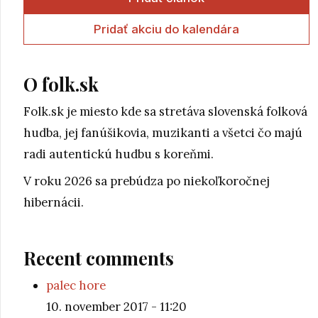
Pridať akciu do kalendára
O folk.sk
Folk.sk je miesto kde sa stretáva slovenská folková
hudba, jej fanúšikovia, muzikanti a všetci čo majú
radi autentickú hudbu s koreňmi.
V roku 2026 sa prebúdza po niekoľkoročnej
hibernácii.
Recent comments
palec hore
10. november 2017 - 11:20