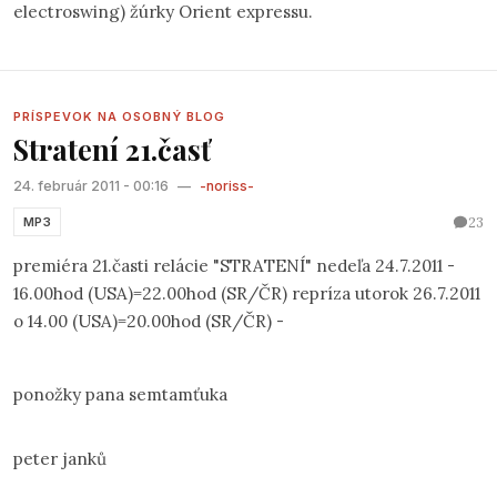
electroswing) žúrky Orient expressu.
PRÍSPEVOK NA OSOBNÝ BLOG
Stratení 21.časť
24. február 2011 - 00:16
—
-noriss-
23
MP3
premiéra 21.časti relácie "STRATENÍ" nedeľa 24.7.2011 -
16.00hod (USA)=22.00hod (SR/ČR) repríza utorok 26.7.2011
o 14.00 (USA)=20.00hod (SR/ČR) -
ponožky pana semtamťuka
peter janků