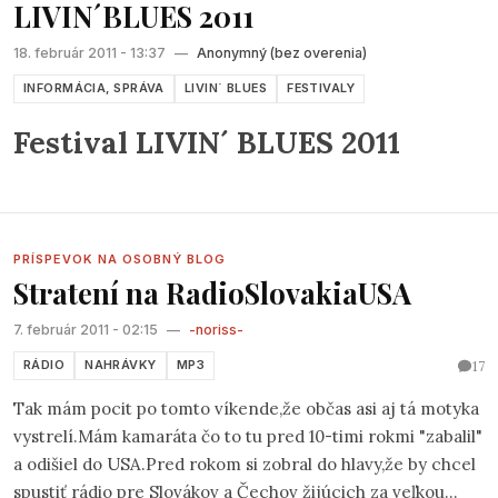
LIVIN´BLUES 2011
18. február 2011 - 13:37
—
Anonymný (bez overenia)
INFORMÁCIA, SPRÁVA
LIVIN´ BLUES
FESTIVALY
Festival LIVIN´ BLUES 2011
PRÍSPEVOK NA OSOBNÝ BLOG
Stratení na RadioSlovakiaUSA
7. február 2011 - 02:15
—
-noriss-
17
RÁDIO
NAHRÁVKY
MP3
Tak mám pocit po tomto víkende,že občas asi aj tá motyka
vystrelí.Mám kamaráta čo to tu pred 10-timi rokmi "zabalil"
a odišiel do USA.Pred rokom si zobral do hlavy,že by chcel
spustiť rádio pre Slovákov a Čechov žijúcich za veľkou