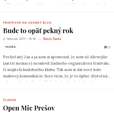
mlákou.A dnes to rádio naozaj vysiela.Dostal som od neho
ponuku či by som mu nevedel pomôcť s nejakou občasnou
reláciou o hudbe.
PRÍSPEVOK NA OSOBNÝ BLOG
Bude to opäť pekný rok
2. február 2011 - 15:19
—
Števo Šanta
25
HUDBA
Prešiel istý čas a ja som si spomenul, že som už dávnejšie
(asi tri mesiace) neoslovil žiadneho organizátora festivalu,
či majiteľa hudobného klubu. Tak som si dal nové kolo
mailovej komunikácie, hoci viem, že je to úplne zbytočná
robota. Ale rituály sú dôležité, sú to body, ku ktorým sa
môžete približovať a vytvárať si tak ilúziu pohybu.
ČLÁNOK
Open Mic Prešov