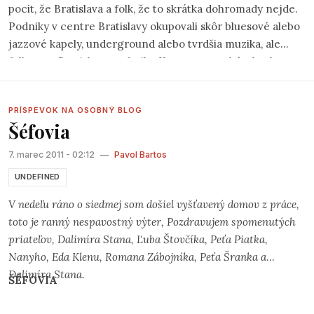
pocit, že Bratislava a folk, že to skrátka dohromady nejde.
Podniky v centre Bratislavy okupovali skôr bluesové alebo
jazzové kapely, underground alebo tvrdšia muzika, ale
folku sa v Bratislave nedarilo. Koncertov tu bývalo ako
šafránu, väčšinou tie isté kapely od našich západných
susedov.
PRÍSPEVOK NA OSOBNÝ BLOG
Šéfovia
7. marec 2011 - 02:12
—
Pavol Bartos
UNDEFINED
V nedeľu ráno o siedmej som došiel vyšťavený domov z práce,
toto je ranný nespavostný výter, Pozdravujem spomenutých
priateľov, Dalimíra Stana, Ľuba Štovčíka, Peťa Piatka,
Nanyho, Eda Klenu, Romana Zábojníka, Peťa Šranka a
Dalimíra Stana.
ŠÉFOVIA