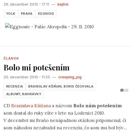
26. december 2010 - 17:11
—
kejtrin
YOLK
PRAHA
EGGNOIS
ČLÁNOK
Bolo mi potešením
20. december 2010 - 11:25
—
creeping_pig
RECENZIA
BRANISLAV KŠIŇAN, BORIS ČECHVALA
26
ALBUMY, NAHRÁVKY
CD
Branislava Kšiňana
s názvom
Bolo nám potešením
som dostal do ruky ešte v lete na Lodenici 2010.
V decembri mi Braňo nenápadnou otázkou pripomenul, či
som náhodou nezabudol na recenziu, čo som mu bol býval