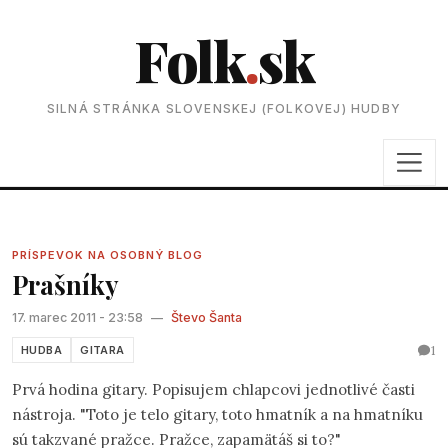
Folk
.
sk
SILNÁ STRÁNKA SLOVENSKEJ (FOLKOVEJ) HUDBY
PRÍSPEVOK NA OSOBNÝ BLOG
Prašníky
17. marec 2011 - 23:58
—
Števo Šanta
1
HUDBA
GITARA
Prvá hodina gitary. Popisujem chlapcovi jednotlivé časti
nástroja. "Toto je telo gitary, toto hmatník a na hmatníku
sú takzvané pražce. Pražce, zapamätáš si to?"