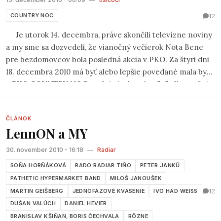
12
COUNTRY NOC
Je utorok 14. decembra, práve skončili televízne noviny
a my sme sa dozvedeli, že vianočný večierok Nota Bene
pre bezdomovcov bola posledná akcia v PKO. Za štyri dni
18. decembra 2010 má byť alebo lepšie povedané mala byť
v PKO COUNTRY NOC, podujatie, ktoré veľa ľudí považuje
za najlepšiu country akciu takéhoto druhu nielen v
Bratislave, ale sná
ď aj na celom Slovensku.
ČLÁNOK
LennON a MY
30. november 2010 - 16:18
—
Radiar
SOŇA HORŇÁKOVÁ
RADO RADIAR TIŇO
PETER JANKŮ
PATHETIC HYPERMARKET BAND
MILOŠ JANOUŠEK
12
MARTIN GEIŠBERG
JEDNOFÁZOVÉ KVASENIE
IVO HAD WEISS
DUŠAN VALÚCH
DANIEL HEVIER
BRANISLAV KŠIŇAN, BORIS ČECHVALA
RÔZNE