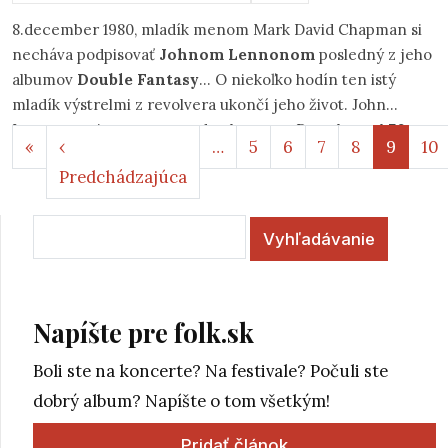
8.december 1980, mladík menom Mark David Chapman si
necháva podpisovať
Johnom Lennonom
posledný z jeho
albumov
Double Fantasy
... O niekoľko hodín ten istý
mladík výstrelmi z revolvera ukončí jeho život. John
Lennon umiera tesne pred polnocou... Dnes by mal
70
Stránkovanie
Prvá strana
«
‹
…
5
6
7
8
9
10
rokov
a možno plánoval s McCourtneym remake
Predchádzajúca strana
Predchádzajúca
legendárneho The Beatles, už 30 rokov však žije len v
spomienkach a svojou hudbou oslovuje a inšpiruje nové
Vyhľadávanie
generácie. Ja k nim patrím tiež.
Napíšte pre folk.sk
Boli ste na koncerte? Na festivale? Počuli ste
dobrý album? Napíšte o tom všetkým!
Pridať článok