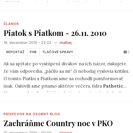
sľúbil. Samozrejme, že som zabudol, tak naprávam staré
hriechy.
ČLÁNOK
Piatok s Piatkom - 26.11. 2010
16. december 2010 - 22:22
—
mathej
3
REPORTÁŽ
PHB
TLAČOVÉ SPRÁVY
Ak sa spýtate po vystúpení divákov na ich názor, riskujete,
že vám odpovedia, „páčilo sa mi“ či nebodaj vyslovia kritiku.
O tomto Piatku s Piatkom sme sa rozhodli poinformovať
inak. Oslovili sme priamo aktérov večera, lídra
Pathetic
Hypermarket Band
Mária Polónyiho a literáta
Sašu Gr.
Oni by mohli byť nekritickí alebo skromní.
PRÍSPEVOK NA OSOBNÝ BLOG
Zachráňme Country noc v PKO
15. december 2010 - 00:09
—
tisicoci