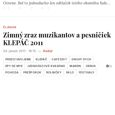
Ozvene. Bol to jednoducho len odtlačok istého okamihu ľudskej
duše na obrazovke počítača.
ČLÁNOK
Zimný zraz muzikantov a pesničiek
KLEPÁČ 2011
24. január 2011 - 16:15
—
Radiar
PREDSTAVUJEME
KLEPÁČ
CAFÉ EDIT
DRUHÝ DYCH
11
EPY DE MYE
JEDNOFÁZOVÉ KVASENIE
MARIEN
ORBUS
POHODA
PREŠPOROK
ROLNIČKY
SKLO
FESTIVALY