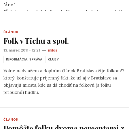
"Áno."
"Ďalej tu máme krk, ladiace kolíky... a z druhej strany drží
struny kobylka. Tak ešte raz, telo gitary, hmatník a na
hmatníku máme čo? P..., pr..."
ČLÁNOK
"Prašníky."
Folk v Tichu a spol.
13. marec 2011 - 12:21
—
milos
INFORMÁCIA, SPRÁVA
KLUBY
Voľne nadviažem a doplním článok Bratislava žije folkom!?,
ktorý
konštatuje príjemný fakt, že už aj v Bratislave sa
objavujú miesta, kde sa dá chodiť na folkovú (a folku
príbuznú) hudbu.
ČLÁNOK
Pomôžte folku dvoma percentami z