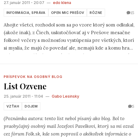
27. január 2011 - 20:07
—
edo klena
15
INFORMÁCIA, SPRÁVA
OPEN MIC PREŠOV
RÔZNE
Ahojte všetci, rozhodol som sa po vzore ktorý som odkukal,
(akože inak), z Čiech, uskutočňovať aj v Prešove mesačne
folkové večery s možnosťou vystúpenia pre všetkých, ktorí
si myslia, že majú čo povedať ale, nemajú kde a komu hrať,
prípadne prečítať svoju báseň. Volať sa to bude
Open Mic
Prešov
a vystúpenia budú v čajovni Christiania na Hlavnej
ul. v Prešove.
PRÍSPEVOK NA OSOBNÝ BLOG
List Ozvene
25. január 2011 - 11:04
—
Gabo Lesinsky
5
VZŤAH
DOJEM
(Poznámka autora: tento list nebol písaný ako blog. Bol to
praobyčajný osobný mail Jozefovi Pavelkovi, ktorý sa mi ozval
cez fórum Folk.sk, kde som poprosil o akékoľvek informácie o