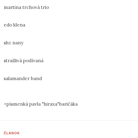
martina trchová trio
edo klena
shz nany
strašlivá podívaná
salamander band
+písmenká pavla "hiraxa"baričáka
ČLÁNOK