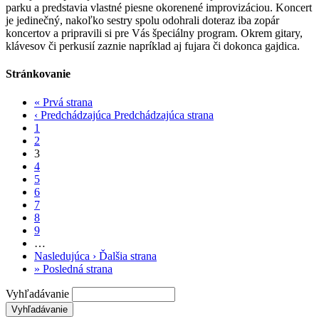
parku a predstavia vlastné piesne okorenené improvizáciou. Koncert
je jedinečný, nakoľko sestry spolu odohrali doteraz iba zopár
koncertov a pripravili si pre Vás špeciálny program. Okrem gitary,
klávesov či perkusií zaznie napríklad aj fujara či dokonca gajdica.
Stránkovanie
«
Prvá strana
‹ Predchádzajúca
Predchádzajúca strana
1
2
3
4
5
6
7
8
9
…
Nasledujúca ›
Ďalšia strana
»
Posledná strana
Vyhľadávanie