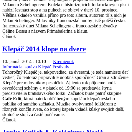
Milanem Schelingerem. Kolekce historizujících folkrockových písní
nabízí šestnáct stop a na pultech se objeví v úterý 10. prosince.
Většina skladeb vznikla přímo pro toto album, autorem tří z nich je
Milan Schelinger. Milovníky francouzské hudby jistě potěší česko-
francouzský duet Milana Schelingera a francouzské zpěvačky
Céline Bossu s názvem Primabalerína a klaun.
Článok
Klepáč 2014 klope na dvere
10. január 2014 - 10:10
—
Kremienok
Informácia, správa
Klepáč
Festivaly
Tohoročný Klepáč je, takpovediac, za dverami, je teda namieste dať
vedieť, čo tentoraz pripravili Hudobná spoločnosť Gran a združenie
Klepáč pre milovníkov pesničiek. Aj tento rok pôjdeme podľa
osvedčenej schémy a v piatok od 19:00 sa predstavia štyria
predstavitelia bratislavského folku. Začiatok bude patriť skupine
Café Edit
, ktorá patrí k obľúbeným kapelám klepáčovského
publika od samého začiatku. Muzika ovplyvnená folklórom z
rôznych končín sveta, do ktorej kapela vkladá kúsky svojich duší,
skutočne stojí za časté počúvanie.
Článok