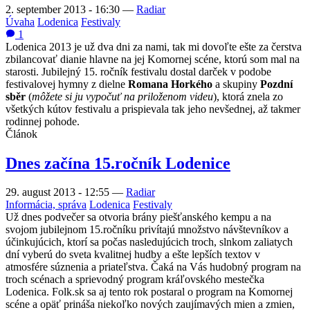
2. september 2013 - 16:30
—
Radiar
Úvaha
Lodenica
Festivaly
1
Lodenica 2013 je už dva dni za nami, tak mi dovoľte ešte za čerstva
zbilancovať dianie hlavne na jej Komornej scéne, ktorú som mal na
starosti. Jubilejný 15. ročník festivalu dostal darček v podobe
festivalovej hymny z dielne
Romana Horkého
a skupiny
Pozdní
sběr
(
môžete si ju vypočuť na priloženom videu
), ktorá znela zo
všetkých kútov festivalu a prispievala tak jeho nevšednej, až takmer
rodinnej pohode.
Článok
Dnes začína 15.ročník Lodenice
29. august 2013 - 12:55
—
Radiar
Informácia, správa
Lodenica
Festivaly
Už dnes podvečer sa otvoria brány piešťanského kempu a na
svojom jubilejnom 15.ročníku privítajú množstvo návštevníkov a
účinkujúcich, ktorí sa počas nasledujúcich troch, slnkom zaliatych
dní vyberú do sveta kvalitnej hudby a ešte lepších textov v
atmosfére súznenia a priateľstva. Čaká na Vás hudobný program na
troch scénach a sprievodný program kráľovského mestečka
Lodenica. Folk.sk sa aj tento rok postaral o program na Komornej
scéne a opäť prináša niekoľko nových zaujímavých mien a zmien,