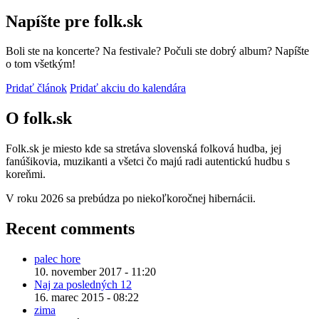
Napíšte pre folk.sk
Boli ste na koncerte? Na festivale? Počuli ste dobrý album? Napíšte
o tom všetkým!
Pridať článok
Pridať akciu do kalendára
O folk.sk
Folk.sk je miesto kde sa stretáva slovenská folková hudba, jej
fanúšikovia, muzikanti a všetci čo majú radi autentickú hudbu s
koreňmi.
V roku 2026 sa prebúdza po niekoľkoročnej hibernácii.
Recent comments
palec hore
10. november 2017 - 11:20
Naj za posledných 12
16. marec 2015 - 08:22
zima