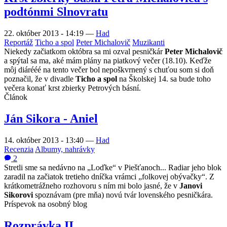
podtónmi Slnovratu
22. október 2013 - 14:19
—
Had
Reportáž
Ticho a spol
Peter Michalovič
Muzikanti
Niekedy začiatkom októbra sa mi ozval pesničkár
Peter Michalovič
a spýtal sa ma, aké mám plány na piatkový večer (18.10). Keďže
môj diárééé na tento večer bol nepoškvrnený s chuťou som si doň
poznačil, že v divadle
Ticho a spol
na Školskej 14. sa bude toho
večera konať krst zbierky Petrových básní.
Článok
Ján Sikora - Aniel
14. október 2013 - 13:40
—
Had
Recenzia
Albumy, nahrávky
2
Stretli sme sa nedávno na „Loďke“ v Piešťanoch... Radiar jeho blok
zaradil na začiatok tretieho dníčka vrámci „folkovej obývačky“. Z
krátkometrážneho rozhovoru s ním mi bolo jasné, že v
Janovi
Sikorovi
spoznávam (pre mňa) novú tvár lovenského pesničkára.
Príspevok na osobný blog
Rozprávka II.