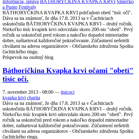
Informácia, správa
BÁTHORYČKINA KVAPKA KRVI
Slniečko
a Punto
Festivaly
BÁTHORYČKINA KVAPKA KRVI pohľadom obetí "tisíc očí".
Dáva sa na známosť, že dňa 17.8. 2013 sa v Čachticiach
uskutočnila BÁTHORYČKINA KVAPKA KRVI – druhý ročník.
Niekoľko tisíc kvapiek krvi odovzdalo skoro 200-sto "obetí". Prvý
ročník sa uskutočnil pred rokom a nakoľko dopadol mimoriadne
dobre, naštartoval každoročné pokračovanie. Zúčastnení nešetrili
chválami na adresu organizátorov - Občianskeho združenia Spolku
čachtického ringu.
Príspevok na osobný blog
Báthoričkina Kvapka krvi očami "obetí"
tisíc očí.
7. november 2013 - 08:00
—
tisicoci
kvapka krvi
charita
Dáva sa na známosť, že dňa 17.8. 2013 sa v Čachticiach
uskutočnila BÁTHORYČKINA KVAPKA KRVI – druhý ročník.
Niekoľko tisíc kvapiek krvi odovzdalo skoro 200-sto "obetí". Prvý
ročník sa uskutočnil pred rokom a nakoľko dopadol mimoriadne
dobre, naštartoval každoročné pokračovanie. Zúčastnení nešetrili
chválami na adresu organizátorov - Občianskeho združenia Spolku
čachtického ringu.