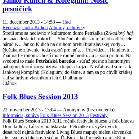
Janko Kulich & Kolégium: Nosič
pesničiek
11. december 2013 - 14:58
—
Had
Recenzia
Janko Kulich
Albumy, nahrávky
Stretli sme sa nedávno v kultúrnom dome Petržalka (
Zrkadlový háj
),
po snáď desiatich rokoch… Slnečné objatie s ním mi obsadilo celé
náručie… Janko Kulich na druhom brehu bratislavskej vody…
Nečakané zjavenie, teda aspoň pre mňa… Prievidzu…Handlovú…
Žiar nad Hronom…hostí moje rodné mesto…a ja som pri tom. Na
svedomí to mala
Petržalská baretka
- súťaž piesne s humorným
nábojom, ktorú zorganizovala kapela Lojzo. Nasťahoval som sa k
Jankovej kompánií (Kolegium) do šatne, a tam sa po chvíli krátkej
stal sa hrdým vlastníkom ich CD albumu:
Článok
Folk Blues Session 2013
22. november 2013 - 13:04
—
Anonymný (bez overenia)
Informácia, správa
Folk Blues Session 2013
Festivaly
Folk Blues Session 2013 XIII. ročník festivalu bluesu a folk bluesu
Dom kultúry Lúky v bratislavskej Petržalke už vyše dvoch
desaťročí najmä festivalom Living Blues mapuje nielen slovenskú,
ale i svetovú bluesovú scénu. Ďalším, i keď menším a mladším