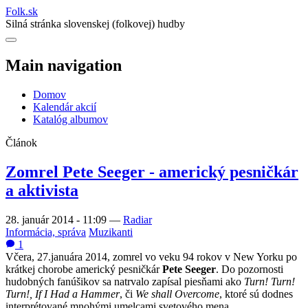
Folk
.
sk
Silná stránka slovenskej (folkovej) hudby
Main navigation
Domov
Kalendár akcií
Katalóg albumov
Článok
Zomrel Pete Seeger - americký pesničkár
a aktivista
28. január 2014 - 11:09
—
Radiar
Informácia, správa
Muzikanti
1
Včera, 27.januára 2014, zomrel vo veku 94 rokov v New Yorku po
krátkej chorobe americký pesničkár
Pete Seeger
. Do pozornosti
hudobných fanúšikov sa natrvalo zapísal piesňami ako
Turn! Turn!
Turn!, If I Had a Hammer
, či
We shall Overcome
, ktoré sú dodnes
interprétované mnohými umelcami svetového mena.