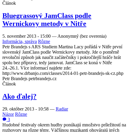
Článok
Bluegrassový JamClass podle
Wernickovy metody v Nitře
5. november 2013 - 15:00
—
Anonymný (bez overenia)
Informácia, správa
Rôzne
Petr Brandejs s ARS Studiem Martina Lacy pořádá v Nitře první
slovenský JamClass podle Wernickovy metody. Jde o poměrně
revoluční způsob jak naučit začátečníky i pokročilejší hráče hrát
spolu bez přípravy, tedy jamovat. JamClass se koná v Nitře
24.-26.1. Více informací najdete zde:
http://www.drbanjo.com/classes/2014-01-petr-brandejs-sk-cz.php
Petr Brandejs petrbrandejs.cz
Článok
Ako ďalej?
29. október 2013 - 10:58
—
Radiar
Názor
Rôzne
3
Hudobné festivaly okrem hudby ponúkajú množstvo príležitostí na
rozhovory na rôzne témy. Väčšinou muzikanti ohovárajú iných