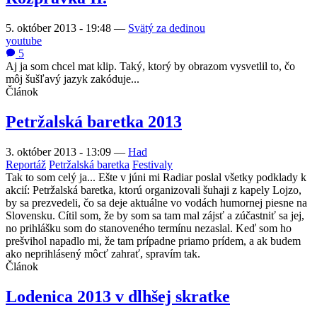
5. október 2013 - 19:48
—
Svätý za dedinou
youtube
5
Aj ja som chcel mat klip. Taký, ktorý by obrazom vysvetlil to, čo
môj šušľavý jazyk zakóduje...
Článok
Petržalská baretka 2013
3. október 2013 - 13:09
—
Had
Reportáž
Petržalská baretka
Festivaly
Tak to som celý ja... Ešte v júni mi Radiar poslal všetky podklady k
akcií: Petržalská baretka, ktorú organizovali šuhaji z kapely Lojzo,
by sa prezvedeli, čo sa deje aktuálne vo vodách humornej piesne na
Slovensku. Cítil som, že by som sa tam mal zájsť a zúčastniť sa jej,
no prihlášku som do stanoveného termínu nezaslal. Keď som ho
prešvihol napadlo mi, že tam prípadne priamo prídem, a ak budem
ako neprihlásený môcť zahrať, spravím tak.
Článok
Lodenica 2013 v dlhšej skratke