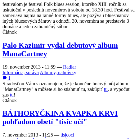
festivalom je festival Folk blues session, ktorého XIII. ročník sa
uskutoční v poslednú novembrovú sobotu od 18.30 hod. Festival sa
zameriava najmä na ranné formy blues, ale pozýva i bluesmanov
iných bluesových žánrov a odnoží. 30. novembra sa predstavia 3
domáce a jeden zahraničný súbor.
Článok
Palo Kazimír vydal debutový album
ManaCartney
19. november 2013 - 11:59
—
Radiar
Informácia, správa
Albumy, nahrávky
1
S radosťou Vám s oznamujem, že je konečne hotový môj album
"ManaCartney" a môžete si ho stiahnuť tu, zakúpiť
tu
, a vypočuť
zas
tu
!
Článok
BÁTHORYČKINA KVAPKA KRVI
pohľadom obetí "tisíc očí"
7. november 2013 - 11:25
—
tisicoci