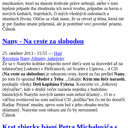
muzikantov, ktorí na danom festivale práve nehrajú, alebo v tom
lepšom prípade iba zhodnotia ich novú tvorbu, prípadne sa bavia o
nových knihách, frajerkách, či iných všedných radostiach a
strastiach života. Občas sa však stane, že sa otvorí aj téma, ktorá nie
je pre žiadnu stranu príjemná, ale je potrebné veci povedať priamo.
Článok
Nany - Na ceste za slobodou
25. október 2013 - 15:55
—
Had
Recenzia
Nany
Albumy, nahrávky
Že sa v Nanyho kolíske objavilo nové dieťa som sa dozvedel až na
tohtoročnej Lodenici v Piešťanoch, od Scarlet z Liptova... 4 CD
(
Na ceste za slobodou
) je odrazom cesty, ktorú za čas prešiel
Nany
,
po tom čo spoznal
Modré z Teba
...čakajúc
Kým mu lúče narastú
,
porátajúc všetky
Deti kapitána Fykesa
. Koncertu vo „folkovej
obývačke“, kde v druhý večer zaznela nejedna z hudobno-
básnických Nanyho nových tantier som nebol účastný... O to s
väčšou zvedavosťou som načúval CD „krúžku“len čo mi ho doručil
Radiar. Priznať musím, sprvu som bol z jeho obsahu trocha
sklamaný. Nanymu som odrazu ani čo by nerozumel.
Článok
Krst zbierky básní Petra Michaloviča s