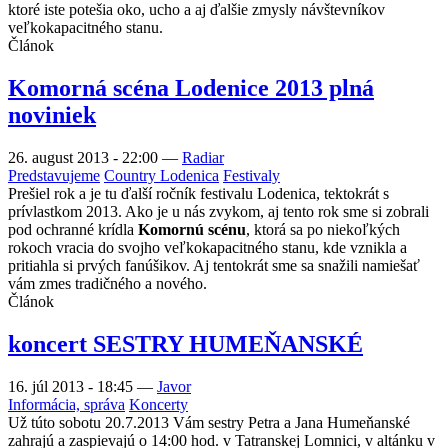
ktoré iste potešia oko, ucho a aj ďalšie zmysly návštevníkov
veľkokapacitného stanu.
Článok
Komorná scéna Lodenice 2013 plná
noviniek
26. august 2013 - 22:00
—
Radiar
Predstavujeme
Country Lodenica
Festivaly
Prešiel rok a je tu ďalší ročník festivalu Lodenica, tektokrát s
prívlastkom 2013. Ako je u nás zvykom, aj tento rok sme si zobrali
pod ochranné krídla
Komornú scénu
, ktorá sa po niekoľkých
rokoch vracia do svojho veľkokapacitného stanu, kde vznikla a
pritiahla si prvých fanúšikov. Aj tentokrát sme sa snažili namiešať
vám zmes tradičného a nového.
Článok
koncert SESTRY HUMEŇANSKÉ
16. júl 2013 - 18:45
—
Javor
Informácia, správa
Koncerty
Už túto sobotu 20.7.2013 Vám sestry Petra a Jana Humeňanské
zahrajú a zaspievajú o 14:00 hod. v Tatranskej Lomnici, v altánku v