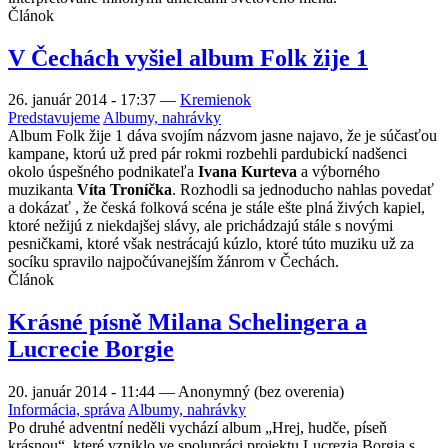
Článok
V Čechách vyšiel album Folk žije 1
26. január 2014 - 17:37
—
Kremienok
Predstavujeme
Albumy, nahrávky
Album Folk žije 1 dáva svojím názvom jasne najavo, že je súčasťou
kampane, ktorú už pred pár rokmi rozbehli pardubickí nadšenci
okolo úspešného podnikateľa
Ivana Kurteva
a výborného
muzikanta
Víta Troníčka
. Rozhodli sa jednoducho nahlas povedať
a dokázať , že česká folková scéna je stále ešte plná živých kapiel,
ktoré nežijú z niekdajšej slávy, ale prichádzajú stále s novými
pesničkami, ktoré však nestrácajú kúzlo, ktoré túto muziku už za
socíku spravilo najpočúvanejším žánrom v Čechách.
Článok
Krásné písně Milana Schelingera a
Lucrecie Borgie
20. január 2014 - 11:44
—
Anonymný (bez overenia)
Informácia, správa
Albumy, nahrávky
Po druhé adventní neděli vychází album „Hrej, hudče, píseň
krásnou“, které vzniklo ve spolupráci projektu Lucrezia Borgia s