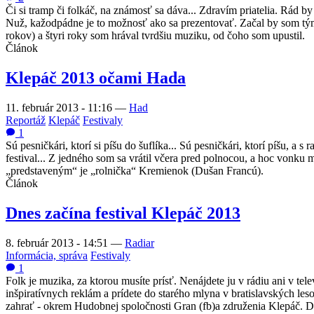
Či si tramp či folkáč, na známosť sa dáva... Zdravím priatelia. Rád b
Nuž, kažodpádne je to možnosť ako sa prezentovať. Začal by som tý
rokov) a štyri roky som hrával tvrdšiu muziku, od čoho som upustil.
Článok
Klepáč 2013 očami Hada
11. február 2013 - 11:16
—
Had
Reportáž
Klepáč
Festivaly
1
Sú pesničkári, ktorí si píšu do šuflíka... Sú pesničkári, ktorí píšu, a 
festival... Z jedného som sa vrátil včera pred polnocou, a hoc vonku 
„predstaveným“ je „rolnička“ Kremienok (Dušan Francú).
Článok
Dnes začína festival Klepáč 2013
8. február 2013 - 14:51
—
Radiar
Informácia, správa
Festivaly
1
Folk je muzika, za ktorou musíte prísť. Nenájdete ju v rádiu ani v t
inšpiratívnych reklám a prídete do starého mlyna v bratislavských les
zahrať - okrem Hudobnej spoločnosti Gran (fb)a združenia Klepáč. Dajt