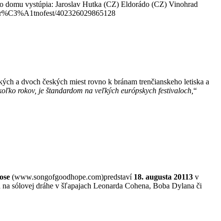
ho domu vystúpia: Jaroslav Hutka (CZ) Eldorádo (CZ) Vinohrad
es/Vr%C3%A1tnofest/402326029865128
ských a dvoch českých miest rovno k bránam trenčianskeho letiska a
koľko rokov, je štandardom na veľkých európskych festivaloch,
“
ose
(www.songofgoodhope.com)predstaví
18. augusta 20113
v
ráča na sólovej dráhe v šľapajach Leonarda Cohena, Boba Dylana či