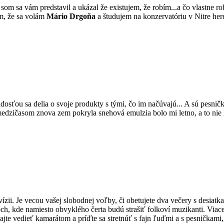
y som sa vám predstavil a ukázal že existujem, že robím...a čo vlastne 
m, že sa volám
Mário Drgoňa
a študujem na konzervatóriu v Nitre he
s radosťou sa delia o svoje produkty s tými, čo im načúvajú... A sú pesnič
medzičasom znova zem pokryla snehová emulzia bolo mi letno, a to nie le
elevízii. Je vecou vašej slobodnej voľby, či obetujete dva večery s des
och, kde namiesto obvyklého čerta budú strašiť folkoví muzikanti. Viac
e vedieť kamarátom a príďte sa stretnúť s fajn ľuďmi a s pesničkami, kt