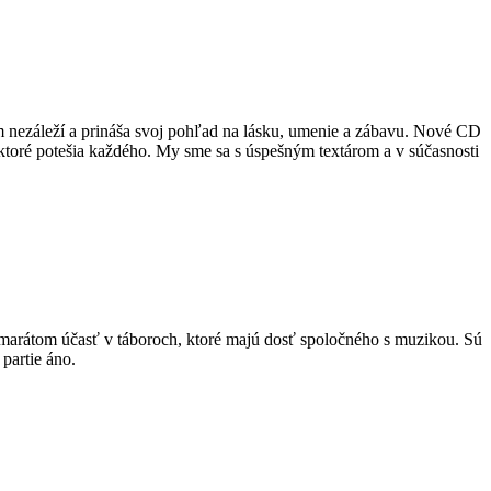
 nezáleží a prináša svoj pohľad na lásku, umenie a zábavu. Nové CD
ktoré potešia každého. My sme sa s úspešným textárom a v súčasnosti
marátom účasť v táboroch, ktoré majú dosť spoločného s muzikou. Sú
partie áno.