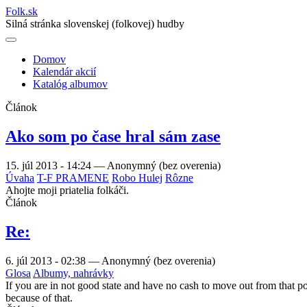
Folk
.
sk
Silná stránka slovenskej (folkovej) hudby
Domov
Kalendár akcií
Main
Katalóg albumov
navigation
Článok
Ako som po čase hral sám zase
15. júl 2013 - 14:24
—
Anonymný (bez overenia)
Úvaha
T-F PRAMENE
Robo Hulej
Rôzne
Ahojte moji priatelia folkáči.
Článok
Re:
6. júl 2013 - 02:38
—
Anonymný (bez overenia)
Glosa
Albumy, nahrávky
If you are in not good state and have no cash to move out from that p
because of that.