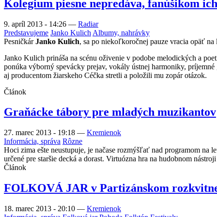
Kolegium piesne nepredáva, fanúšikom ic
9. apríl 2013 - 14:26
—
Radiar
Predstavujeme
Janko Kulich
Albumy, nahrávky
Pesničkár
Janko Kulich
, sa po niekoľkoročnej pauze vracia opäť na 
Janko Kulich prináša na scénu oživenie v podobe melodických a poe
ponúka výborný spevácky prejav, vokály ústnej harmoniky, príjemné g
aj producentom žiarskeho Céčka stretli a položili mu zopár otázok.
Článok
Graňácke tábory pre mladých muzikantov
27. marec 2013 - 19:18
—
Kremienok
Informácia, správa
Rôzne
Hoci zima ešte neustupuje, je načase rozmýšľať nad programom na l
určené pre staršie decká a dorast. Virtuózna hra na hudobnom nástroj
Článok
FOLKOVÁ JAR v Partizánskom rozkvitne 
18. marec 2013 - 20:10
—
Kremienok