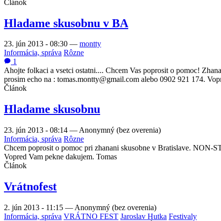
Článok
Hladame skusobnu v BA
23. jún 2013 - 08:30
—
montty
Informácia, správa
Rôzne
1
Ahojte folkaci a vsetci ostatni.... Chcem Vas poprosit o pomoc! Zh
prosim echo na : tomas.montty@gmail.com alebo 0902 921 174. Vo
Článok
Hladame skusobnu
23. jún 2013 - 08:14
—
Anonymný (bez overenia)
Informácia, správa
Rôzne
Chcem poprosit o pomoc pri zhanani skusobne v Bratislave. NON-ST
Vopred Vam pekne dakujem. Tomas
Článok
Vrátnofest
2. jún 2013 - 11:15
—
Anonymný (bez overenia)
Informácia, správa
VRÁTNO FEST
Jaroslav Hutka
Festivaly