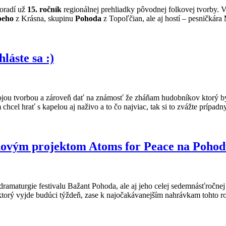
oradí už
15. ročník
regionálnej prehliadky pôvodnej folkovej tvorby.
peho
z Krásna, skupinu
Pohoda
z Topoľčian, ale aj hostí – pesničkára
áste sa :)
ojou tvorbou a zároveň dať na známosť že zháňam hudobníkov ktorý by 
cel hrať s kapelou aj naživo a to čo najviac, tak si to zvážte prípa
novým projektom Atoms for Peace na Pohod
 dramaturgie festivalu Bažant Pohoda, ale aj jeho celej sedemnásťročn
ktorý vyjde budúci týždeň, zase k najočakávanejším nahrávkam tohto ro