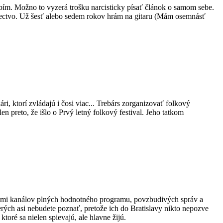
robím. Možno to vyzerá trošku narcisticky písať článok o samom sebe.
rectvo. Už šesť alebo sedem rokov hrám na gitaru (Mám osemnásť
kári, ktorí zvládajú i čosi viac... Trebárs zorganizovať folkový
n preto, že išlo o Prvý letný folkový festival. Jeho tatkom
iatkami kanálov plných hodnotného programu, povzbudivých správ a
erých asi nebudete poznať, pretože ich do Bratislavy nikto nepozve
oré sa nielen spievajú, ale hlavne žijú.