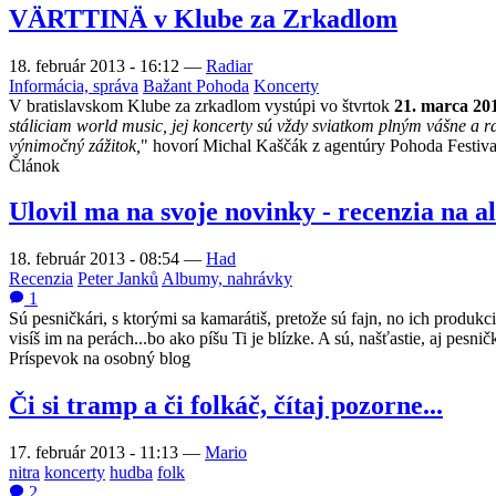
VÄRTTINÄ v Klube za Zrkadlom
18. február 2013 - 16:12
—
Radiar
Informácia, správa
Bažant Pohoda
Koncerty
V bratislavskom Klube za zrkadlom vystúpi vo štvrtok
21. marca 20
stáliciam world music, jej koncerty sú vždy sviatkom plným vášne a r
výnimočný zážitok,
" hovorí Michal Kaščák z agentúry Pohoda Festival
Článok
Ulovil ma na svoje novinky - recenzia na 
18. február 2013 - 08:54
—
Had
Recenzia
Peter Janků
Albumy, nahrávky
1
Sú pesničkári, s ktorými sa kamarátiš, pretože sú fajn, no ich produkci
visíš im na perách...bo ako píšu Ti je blízke. A sú, našťastie, aj pes
Príspevok na osobný blog
Či si tramp a či folkáč, čítaj pozorne...
17. február 2013 - 11:13
—
Mario
nitra
koncerty
hudba
folk
2