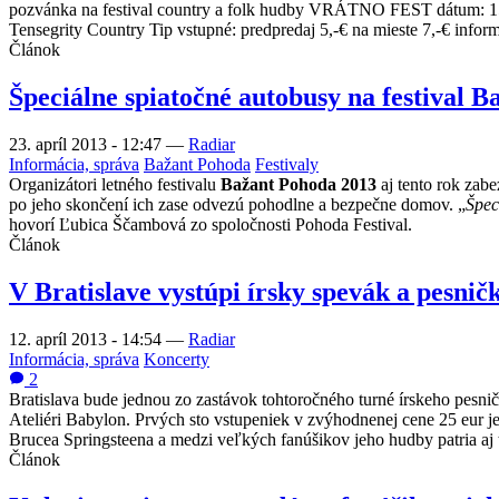
pozvánka na festival country a folk hudby VRÁTNO FEST dátum: 15.
Tensegrity Country Tip vstupné: predpredaj 5,-€ na mieste 7,-€ 
Článok
Špeciálne spiatočné autobusy na festival 
23. apríl 2013 - 12:47
—
Radiar
Informácia, správa
Bažant Pohoda
Festivaly
Organizátori letného festivalu
Bažant Pohoda 2013
aj tento rok zabe
po jeho skončení ich zase odvezú pohodlne a bezpečne domov. „
Špec
hovorí Ľubica Ščambová zo spoločnosti Pohoda Festival.
Článok
V Bratislave vystúpi írsky spevák a pesni
12. apríl 2013 - 14:54
—
Radiar
Informácia, správa
Koncerty
2
Bratislava bude jednou zo zastávok tohtoročného turné írskeho pesni
Ateliéri Babylon. Prvých sto vstupeniek v zvýhodnenej cene 25 eur je
Brucea Springsteena a medzi veľkých fanúšikov jeho hudby patria aj 
Článok