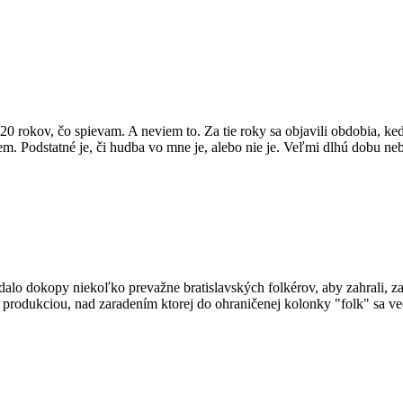
20 rokov, čo spievam. A neviem to. Za tie roky sa objavili obdobia, ke
eviem. Podstatné je, či hudba vo mne je, alebo nie je. Veľmi dlhú dobu
a dalo dokopy niekoľko prevažne bratislavských folkérov, aby zahrali,
rodukciou, nad zaradením ktorej do ohraničenej kolonky "folk" sa vedú