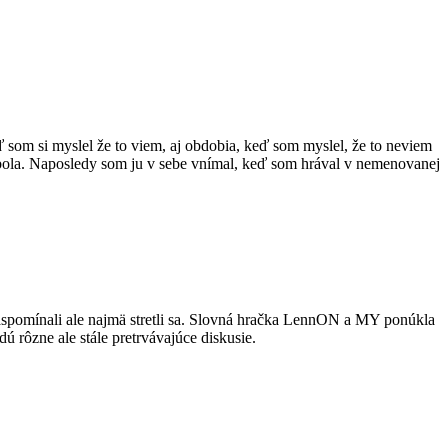
ď som si myslel že to viem, aj obdobia, keď som myslel, že to neviem
 nebola. Naposledy som ju v sebe vnímal, keď som hrával v nemenovanej
 zaspomínali ale najmä stretli sa. Slovná hračka LennON a MY ponúkla
 rôzne ale stále pretrvávajúce diskusie.