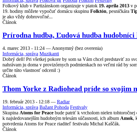
Informácia, správa
Folková jar
Pohoda
Folktón
Festivaly
Folkový klub v Partizánskom organizuje v piatok
19. apríla 2013
v p
19. hodiny môžete vypočuť domácu skupinu
Folktón
, pesničkára
Ti
je ako vždy dobrovoľné...
Článok
Prírodna hudba, Ľudová hudba hudobníci hl
4. marec 2013 - 11:24
—
Anonymný (bez overenia)
Informácia, správa
Muzikanti
Dobrý deň! Pri všetkej pokore by som sa Vám chcel predstaviť zo sv
nahrávam ju doma v provizórnych podmienkach no veľmi rád by som ch
určite túto vlastnosť odcenil :)
Článok
Thom Yorke z Radiohead príde so svojim 
19. február 2013 - 12:18
—
Radiar
Informácia, správa
Bažant Pohoda
Festivaly
Skupina
Atoms for Peace
bude patriť k vrcholom nielen tohtoročnej
k najsledovanejším hudobným telesám súčasnosti, ich album
Amok
, 
potvrdenia Atoms for Peace riaditeľ festivalu Michal Kaščák.
Článok