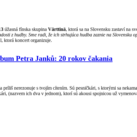
13
úžasná fínska skupina
Värttinä
, ktorá sa na Slovensku zastaví na s
adosti z hudby. Sme radi, že ich strhujúca hudba zaznie na Slovensku 
, ktorá koncert organizuje.
album Petra Janků: 20 rokov čakania
a príliš nerezonuje s tvojím cítením. Sú pesničkári, s ktorými sa nekama
ničkári, (nazvem ich dva v jednom), ktorí sú akousi spojnicou už vymeno