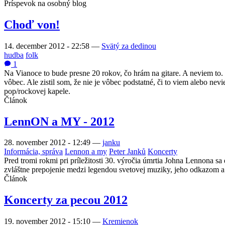
Príspevok na osobný blog
Choď von!
14. december 2012 - 22:58
—
Svätý za dedinou
hudba
folk
1
Na Vianoce to bude presne 20 rokov, čo hrám na gitare. A neviem to. 
vôbec. Ale zistil som, že nie je vôbec podstatné, či to viem alebo n
pop/rockovej kapele.
Článok
LennON a MY - 2012
28. november 2012 - 12:49
—
janku
Informácia, správa
Lennon a my
Peter Janků
Koncerty
Pred tromi rokmi pri príležitosti 30. výročia úmrtia Johna Lennona s
zvláštne prepojenie medzi legendou svetovej muziky, jeho odkazom a p
Článok
Koncerty za pecou 2012
19. november 2012 - 15:10
—
Kremienok