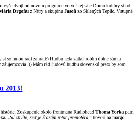
 Vo vyše dvojhodinovom programe vo veľkej sále Domu kultúry si od
Mária Drgoňu
z Nitry a skupinu
Jasoň
zo Sklených Teplíc. Vstupné
si so mnou radi zahrali:) Hudbu teda zatiaľ robím úplne sám a
dny záujemcovia :)) Mám rád ľudovú hudbu slovenskú preto by som
u 2013!
ej histórie. Zoskupenie okolo frontmana Radiohead
Thoma Yorka
patrí
ka. „
Sú chvíle, keď je šťastím robiť promotéra,
“ hovorí na margo