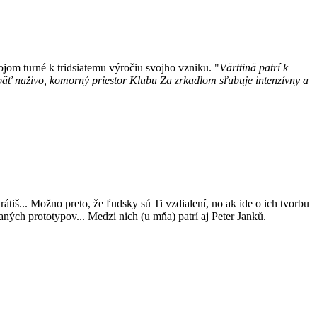
vojom turné k tridsiatemu výročiu svojho vzniku. "
Värttinä patrí k
opäť naživo, komorný priestor Klubu Za zrkadlom sľubuje intenzívny a
rátiš... Možno preto, že ľudsky sú Ti vzdialení, no ak ide o ich tvorbu
vaných prototypov... Medzi nich (u mňa) patrí aj Peter Janků.