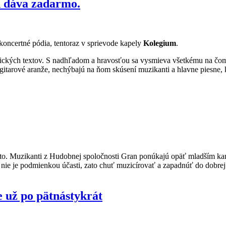
h dáva zadarmo.
koncertné pódia, tentoraz v sprievode kapely
Kolegium
.
tických textov. S nadhľadom a hravosťou sa vysmieva všetkému na čom
itarové aranže, nechýbajú na ňom skúsení muzikanti a hlavne piesne, 
eto. Muzikanti z Hudobnej spoločnosti Gran ponúkajú opäť mladším ka
i nie je podmienkou účasti, zato chuť muzicírovať a zapadnúť do dobrej 
už po pätnástykrát