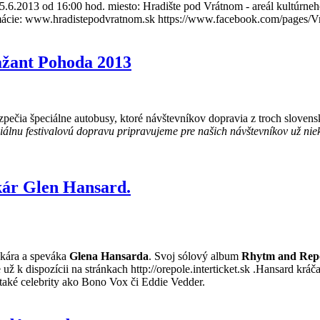
6.2013 od 16:00 hod. miesto: Hradište pod Vrátnom - areál kultúrne
informácie: www.hradistepodvratnom.sk https://www.facebook.com/pag
Bažant Pohoda 2013
zpečia špeciálne autobusy, ktoré návštevníkov dopravia z troch sloven
iálnu festivalovú dopravu pripravujeme pre našich návštevníkov už nie
čkár Glen Hansard.
čkára a speváka
Glena Hansarda
. Svoj sólový album
Rhytm and Rep
 už k dispozícii na stránkach http://orepole.interticket.sk .Hansard k
také celebrity ako Bono Vox či Eddie Vedder.