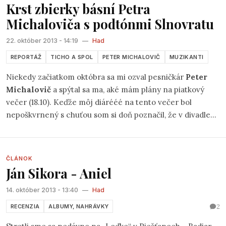
hudobno-básnických Nanyho nových tantier som nebol
Krst zbierky básní Petra
účastný... O to s väčšou zvedavosťou som načúval CD
Michaloviča s podtónmi Slnovratu
„krúžku“len čo mi ho doručil Radiar. Priznať musím, sprvu
som bol z jeho obsahu trocha sklamaný. Nanymu som
22. október 2013 - 14:19
—
Had
odrazu ani čo by nerozumel.
REPORTÁŽ
TICHO A SPOL
PETER MICHALOVIČ
MUZIKANTI
Niekedy začiatkom októbra sa mi ozval pesničkár
Peter
Michalovič
a spýtal sa ma, aké mám plány na piatkový
večer (18.10). Keďže môj diárééé na tento večer bol
nepoškvrnený s chuťou som si doň poznačil, že v divadle
Ticho a spol
na Školskej 14. sa bude toho večera konať
krst zbierky Petrových básní.
ČLÁNOK
Ján Sikora - Aniel
14. október 2013 - 13:40
—
Had
2
RECENZIA
ALBUMY, NAHRÁVKY