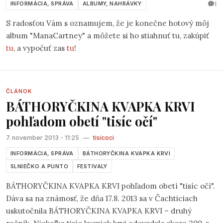
1
INFORMÁCIA, SPRÁVA
ALBUMY, NAHRÁVKY
S radosťou Vám s oznamujem, že je konečne hotový môj
album "ManaCartney" a môžete si ho stiahnuť tu, zakúpiť
tu
, a vypočuť zas
tu
!
ČLÁNOK
BÁTHORYČKINA KVAPKA KRVI
pohľadom obetí "tisíc očí"
7. november 2013 - 11:25
—
tisicoci
INFORMÁCIA, SPRÁVA
BÁTHORYČKINA KVAPKA KRVI
SLNIEČKO A PUNTO
FESTIVALY
BÁTHORYČKINA KVAPKA KRVI pohľadom obetí "tisíc očí".
Dáva sa na známosť, že dňa 17.8. 2013 sa v Čachticiach
uskutočnila BÁTHORYČKINA KVAPKA KRVI – druhý