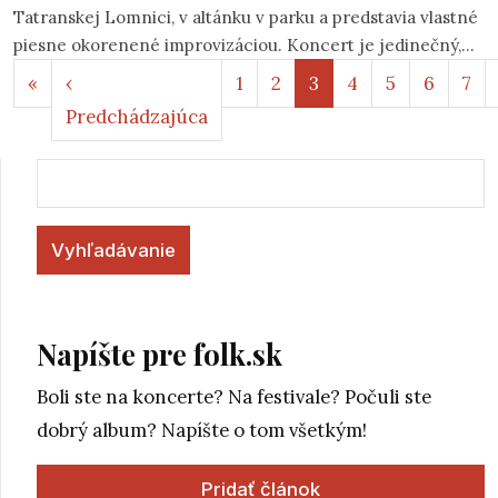
Tatranskej Lomnici, v altánku v parku a predstavia vlastné
piesne okorenené improvizáciou. Koncert je jedinečný,
Stránkovanie
nakoľko sestry spolu odohrali doteraz iba zopár koncertov
Prvá strana
«
‹
1
2
3
4
5
6
7
a pripravili si pre Vás špeciálny program. Okrem gitary,
Predchádzajúca strana
Predchádzajúca
klávesov či perkusií zaznie napríklad aj fujara či dokonca
gajdica.
Vyhľadávanie
Napíšte pre folk.sk
Boli ste na koncerte? Na festivale? Počuli ste
dobrý album? Napíšte o tom všetkým!
Pridať článok