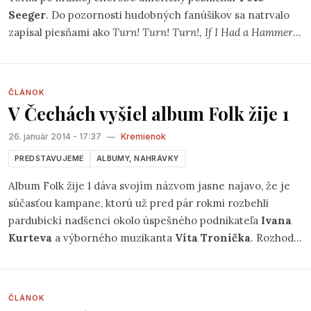
Seeger
. Do pozornosti hudobných fanúšikov sa natrvalo
zapísal piesňami ako
Turn! Turn! Turn!, If I Had a Hammer
,
či
We shall Overcome
, ktoré sú dodnes interprétované
mnohými umelcami svetového mena.
ČLÁNOK
V Čechách vyšiel album Folk žije 1
26. január 2014 - 17:37
—
Kremienok
PREDSTAVUJEME
ALBUMY, NAHRÁVKY
Album Folk žije 1 dáva svojím názvom jasne najavo, že je
súčasťou kampane, ktorú už pred pár rokmi rozbehli
pardubickí nadšenci okolo úspešného podnikateľa
Ivana
Kurteva
a výborného muzikanta
Víta Troníčka
. Rozhodli
sa jednoducho nahlas povedať a dokázať , že česká folková
scéna je stále ešte plná živých kapiel, ktoré nežijú z
niekdajšej slávy, ale prichádzajú stále s novými pesničkami,
ČLÁNOK
ktoré však nestrácajú kúzlo, ktoré túto muziku už za