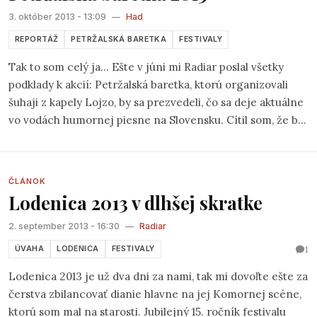
3. október 2013 - 13:09
—
Had
REPORTÁŽ
PETRŽALSKÁ BARETKA
FESTIVALY
Tak to som celý ja... Ešte v júni mi Radiar poslal všetky
podklady k akcií: Petržalská baretka, ktorú organizovali
šuhaji z kapely Lojzo, by sa prezvedeli, čo sa deje aktuálne
vo vodách humornej piesne na Slovensku. Cítil som, že by
som sa tam mal zájsť a zúčastniť sa jej, no prihlášku som do
stanoveného termínu nezaslal. Keď som ho prešvihol
napadlo mi, že tam prípadne priamo prídem, a ak budem
ČLÁNOK
ako neprihlásený môcť zahrať, spravím tak.
Lodenica 2013 v dlhšej skratke
2. september 2013 - 16:30
—
Radiar
1
ÚVAHA
LODENICA
FESTIVALY
Lodenica 2013 je už dva dni za nami, tak mi dovoľte ešte za
čerstva zbilancovať dianie hlavne na jej Komornej scéne,
ktorú som mal na starosti. Jubilejný 15. ročník festivalu