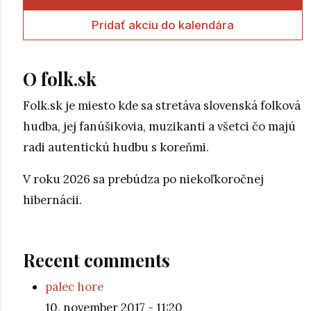
Pridať akciu do kalendára
O folk.sk
Folk.sk je miesto kde sa stretáva slovenská folková
hudba, jej fanúšikovia, muzikanti a všetci čo majú
radi autentickú hudbu s koreňmi.
V roku 2026 sa prebúdza po niekoľkoročnej
hibernácii.
Recent comments
palec hore
10. november 2017 - 11:20