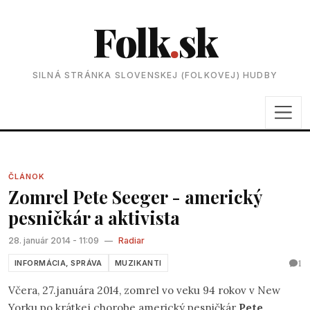
Folk
.
sk
SILNÁ STRÁNKA SLOVENSKEJ (FOLKOVEJ) HUDBY
ČLÁNOK
Zomrel Pete Seeger - americký
pesničkár a aktivista
28. január 2014 - 11:09
—
Radiar
1
INFORMÁCIA, SPRÁVA
MUZIKANTI
Včera, 27.januára 2014, zomrel vo veku 94 rokov v New
Yorku po krátkej chorobe americký pesničkár
Pete