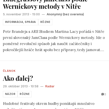
Wernickovy metody v Nitře
5. november 2013 - 15:00
—
Anonymný (bez overenia)
INFORMÁCIA, SPRÁVA
RÔZNE
Petr Brandejs s ARS Studiem Martina Lacy pořádá v Nitře
první slovenský JamClass podle Wernickovy metody. Jde o
poměrně revoluční způsob jak naučit začátečníky i
pokročilejší hráče hrát spolu bez přípravy, tedy jamovat.
JamClass se koná v Nitře 24.-26.1. Více informací najdete
zde: http://www.drbanjo.com/classes/2014-01-petr-
brandejs-sk-cz.php Petr Brandejs petrbrandejs.cz
ČLÁNOK
Ako ďalej?
29. október 2013 - 10:58
—
Radiar
3
NÁZOR
RÔZNE
Hudobné festivaly okrem hudby ponúkajú množstvo