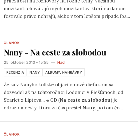
príležitostí na rozhovory na rôzne témy. Väčšinou
muzikanti ohovárajú iných muzikantov, ktorí na danom
festivale práve nehrajú, alebo v tom lepšom prípade iba
zhodnotia ich novú tvorbu, prípadne sa bavia o nových
knihách, frajerkách, či iných všedných radostiach a
strastiach života. Občas sa však stane, že sa otvorí aj téma,
ČLÁNOK
ktorá nie je pre žiadnu stranu príjemná, ale je potrebné
Nany - Na ceste za slobodou
veci povedať priamo.
25. október 2013 - 15:55
—
Had
RECENZIA
NANY
ALBUMY, NAHRÁVKY
Že sa v Nanyho kolíske objavilo nové dieťa som sa
dozvedel až na tohtoročnej Lodenici v Piešťanoch, od
Scarlet z Liptova... 4 CD (
Na ceste za slobodou
) je
odrazom cesty, ktorú za čas prešiel
Nany
, po tom čo
spoznal
Modré z Teba
...čakajúc
Kým mu lúče narastú
,
porátajúc všetky
Deti kapitána Fykesa
. Koncertu vo
„folkovej obývačke“, kde v druhý večer zaznela nejedna z
ČLÁNOK