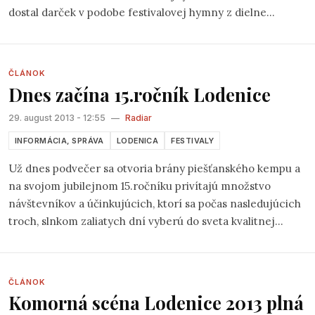
dostal darček v podobe festivalovej hymny z dielne
Romana Horkého
a skupiny
Pozdní sběr
(
môžete si ju
vypočuť na priloženom videu
), ktorá znela zo všetkých kútov
festivalu a prispievala tak jeho nevšednej, až takmer
ČLÁNOK
rodinnej pohode.
Dnes začína 15.ročník Lodenice
29. august 2013 - 12:55
—
Radiar
INFORMÁCIA, SPRÁVA
LODENICA
FESTIVALY
Už dnes podvečer sa otvoria brány piešťanského kempu a
na svojom jubilejnom 15.ročníku privítajú množstvo
návštevníkov a účinkujúcich, ktorí sa počas nasledujúcich
troch, slnkom zaliatych dní vyberú do sveta kvalitnej
hudby a ešte lepších textov v atmosfére súznenia a
priateľstva. Čaká na Vás hudobný program na troch
scénach a sprievodný program kráľovského mestečka
ČLÁNOK
Lodenica. Folk.sk sa aj tento rok postaral o program na
Komorná scéna Lodenice 2013 plná
Komornej scéne a opäť prináša niekoľko nových