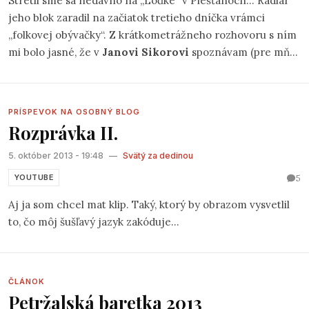
Stretli sme sa nedávno na „Loďke“ v Piešťanoch... Radiar
jeho blok zaradil na začiatok tretieho dníčka vrámci
„folkovej obývačky“. Z krátkometrážneho rozhovoru s ním
mi bolo jasné, že v
Janovi Sikorovi
spoznávam (pre mňa)
novú tvár lovenského pesničkára.
PRÍSPEVOK NA OSOBNÝ BLOG
Rozprávka II.
5. október 2013 - 19:48
—
Svätý za dedinou
5
YOUTUBE
Aj ja som chcel mat klip. Taký, ktorý by obrazom vysvetlil
to, čo môj šušľavý jazyk zakóduje...
ČLÁNOK
Petržalská baretka 2013