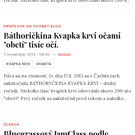
ročník. Niekoľko tisíc kvapiek krvi odovzdalo skoro 200-sto
"obetí". Prvý ročník sa uskutočnil pred rokom a nakoľko
dopadol mimoriadne dobre, naštartoval každoročné
pokračovanie. Zúčastnení nešetrili chválami na adresu
PRÍSPEVOK NA OSOBNÝ BLOG
organizátorov - Občianskeho združenia Spolku
Báthoričkina Kvapka krvi očami
čachtického ringu.
"obetí" tisíc očí.
7. november 2013 - 08:00
—
tisicoci
KVAPKA KRVI
CHARITA
Dáva sa na známosť, že dňa 17.8. 2013 sa v Čachticiach
uskutočnila BÁTHORYČKINA KVAPKA KRVI – druhý
ročník. Niekoľko tisíc kvapiek krvi odovzdalo skoro 200-sto
"obetí". Prvý ročník sa uskutočnil pred rokom a nakoľko
dopadol mimoriadne dobre, naštartoval každoročné
pokračovanie. Zúčastnení nešetrili chválami na adresu
organizátorov - Občianskeho združenia Spolku
ČLÁNOK
čachtického ringu.
Bluegrassový JamClass podle