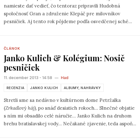
namieste dať vedieť, čo tentoraz pripravili Hudobná
spoločnosť Gran a združenie Klepáč pre milovníkov
pesničiek. Aj tento rok pôjdeme podľa osvedčenej schémy
a v piatok od 19:00 sa predstavia štyria predstavitelia
bratislavského folku. Začiatok bude patriť skupine
Café
Edit
, ktorá patrí k obľúbeným kapelám klepáčovského
ČLÁNOK
publika od samého začiatku. Muzika ovplyvnená folklórom
Janko Kulich & Kolégium: Nosič
z rôznych končín sveta, do ktorej kapela vkladá kúsky
pesničiek
svojich duší, skutočne stojí za časté počúvanie.
11. december 2013 - 14:58
—
Had
RECENZIA
JANKO KULICH
ALBUMY, NAHRÁVKY
Stretli sme sa nedávno v kultúrnom dome Petržalka
(
Zrkadlový háj
), po snáď desiatich rokoch… Slnečné objatie
s ním mi obsadilo celé náručie… Janko Kulich na druhom
brehu bratislavskej vody… Nečakané zjavenie, teda aspoň
pre mňa… Prievidzu…Handlovú…Žiar nad Hronom…hostí
moje rodné mesto…a ja som pri tom. Na svedomí to mala