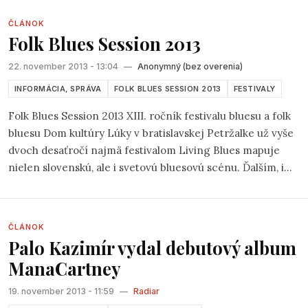
Petržalská baretka
- súťaž piesne s humorným nábojom,
ČLÁNOK
ktorú zorganizovala kapela Lojzo. Nasťahoval som sa k
Folk Blues Session 2013
Jankovej kompánií (Kolegium) do šatne, a tam sa po chvíli
krátkej stal sa hrdým vlastníkom ich CD albumu:
22. november 2013 - 13:04
—
Anonymný (bez overenia)
INFORMÁCIA, SPRÁVA
FOLK BLUES SESSION 2013
FESTIVALY
Folk Blues Session 2013 XIII. ročník festivalu bluesu a folk
bluesu Dom kultúry Lúky v bratislavskej Petržalke už vyše
dvoch desaťročí najmä festivalom Living Blues mapuje
nielen slovenskú, ale i svetovú bluesovú scénu. Ďalším, i
keď menším a mladším festivalom je festival Folk blues
session, ktorého XIII. ročník sa uskutoční v poslednú
novembrovú sobotu od 18.30 hod. Festival sa zameriava
ČLÁNOK
najmä na ranné formy blues, ale pozýva i bluesmanov
Palo Kazimír vydal debutový album
iných bluesových žánrov a odnoží. 30. novembra sa
ManaCartney
predstavia 3 domáce a jeden zahraničný súbor.
19. november 2013 - 11:59
—
Radiar