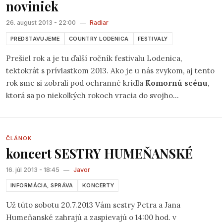
noviniek
zaujímavých mien a zmien, ktoré iste potešia oko, ucho a
aj ďalšie zmysly návštevníkov veľkokapacitného stanu.
26. august 2013 - 22:00
—
Radiar
PREDSTAVUJEME
COUNTRY LODENICA
FESTIVALY
Prešiel rok a je tu ďalší ročník festivalu Lodenica,
tektokrát s prívlastkom 2013. Ako je u nás zvykom, aj tento
rok sme si zobrali pod ochranné krídla
Komornú scénu
,
ktorá sa po niekoľkých rokoch vracia do svojho
veľkokapacitného stanu, kde vznikla a pritiahla si prvých
fanúšikov. Aj tentokrát sme sa snažili namiešať vám zmes
tradičného a nového.
ČLÁNOK
koncert SESTRY HUMEŇANSKÉ
16. júl 2013 - 18:45
—
Javor
INFORMÁCIA, SPRÁVA
KONCERTY
Už túto sobotu 20.7.2013 Vám sestry Petra a Jana
Humeňanské zahrajú a zaspievajú o 14:00 hod. v