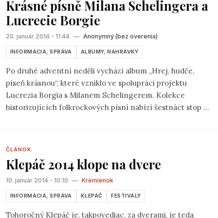
Krásné písně Milana Schelingera a
socíku spravilo najpočúvanejším žánrom v Čechách.
Lucrecie Borgie
20. január 2014 - 11:44
—
Anonymný (bez overenia)
INFORMÁCIA, SPRÁVA
ALBUMY, NAHRÁVKY
Po druhé adventní neděli vychází album „Hrej, hudče,
píseň krásnou“, které vzniklo ve spolupráci projektu
Lucrezia Borgia s Milanem Schelingerem. Kolekce
historizujících folkrockových písní nabízí šestnáct stop a
na pultech se objeví v úterý 10. prosince. Většina skladeb
vznikla přímo pro toto album, autorem tří z nich je Milan
Schelinger. Milovníky francouzské hudby jistě potěší
ČLÁNOK
česko-francouzský duet Milana Schelingera a francouzské
Klepáč 2014 klope na dvere
zpěvačky Céline Bossu s názvem Primabalerína a klaun.
10. január 2014 - 10:10
—
Kremienok
INFORMÁCIA, SPRÁVA
KLEPÁČ
FESTIVALY
Tohoročný Klepáč je, takpovediac, za dverami, je teda