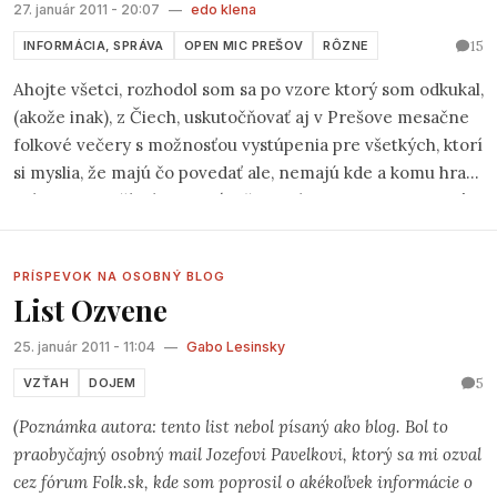
27. január 2011 - 20:07
—
edo klena
15
INFORMÁCIA, SPRÁVA
OPEN MIC PREŠOV
RÔZNE
Ahojte všetci, rozhodol som sa po vzore ktorý som odkukal,
(akože inak), z Čiech, uskutočňovať aj v Prešove mesačne
folkové večery s možnosťou vystúpenia pre všetkých, ktorí
si myslia, že majú čo povedať ale, nemajú kde a komu hrať,
prípadne prečítať svoju báseň. Volať sa to bude
Open Mic
Prešov
a vystúpenia budú v čajovni Christiania na Hlavnej
ul. v Prešove.
PRÍSPEVOK NA OSOBNÝ BLOG
List Ozvene
25. január 2011 - 11:04
—
Gabo Lesinsky
5
VZŤAH
DOJEM
(Poznámka autora: tento list nebol písaný ako blog. Bol to
praobyčajný osobný mail Jozefovi Pavelkovi, ktorý sa mi ozval
cez fórum Folk.sk, kde som poprosil o akékoľvek informácie o