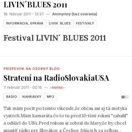
LIVIN´BLUES 2011
18. február 2011 - 13:37
—
Anonymný (bez overenia)
INFORMÁCIA, SPRÁVA
LIVIN´ BLUES
FESTIVALY
Festival LIVIN´ BLUES 2011
PRÍSPEVOK NA OSOBNÝ BLOG
Stratení na RadioSlovakiaUSA
7. február 2011 - 02:15
—
-noriss-
17
RÁDIO
NAHRÁVKY
MP3
Tak mám pocit po tomto víkende,že občas asi aj tá motyka
vystrelí.Mám kamaráta čo to tu pred 10-timi rokmi "zabalil"
a odišiel do USA.Pred rokom si zobral do hlavy,že by chcel
spustiť rádio pre Slovákov a Čechov žijúcich za veľkou