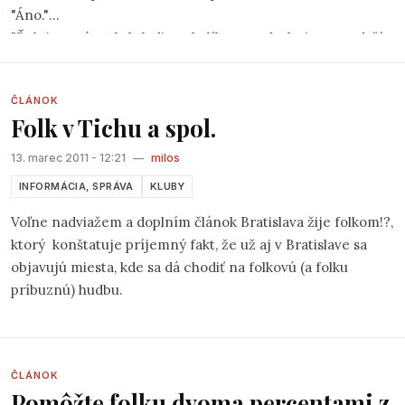
"Áno."
"Ďalej tu máme krk, ladiace kolíky... a z druhej strany drží
struny kobylka. Tak ešte raz, telo gitary, hmatník a na
hmatníku máme čo? P..., pr..."
ČLÁNOK
"Prašníky."
Folk v Tichu a spol.
13. marec 2011 - 12:21
—
milos
INFORMÁCIA, SPRÁVA
KLUBY
Voľne nadviažem a doplním článok Bratislava žije folkom!?,
ktorý
konštatuje príjemný fakt, že už aj v Bratislave sa
objavujú miesta, kde sa dá chodiť na folkovú (a folku
príbuznú) hudbu.
ČLÁNOK
Pomôžte folku dvoma percentami z