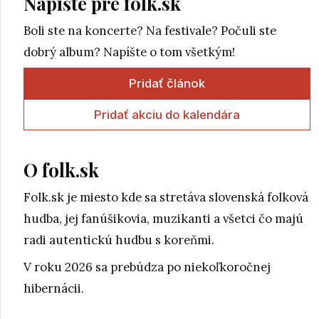
Pridať akciu do kalendára
O folk.sk
Folk.sk je miesto kde sa stretáva slovenská folková
hudba, jej fanúšikovia, muzikanti a všetci čo majú
radi autentickú hudbu s koreňmi.
V roku 2026 sa prebúdza po niekoľkoročnej
hibernácii.
Recent comments
palec hore
10. november 2017 - 11:20