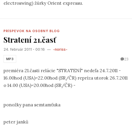
electroswing) žúrky Orient expressu.
PRÍSPEVOK NA OSOBNÝ BLOG
Stratení 21.časť
24. február 2011 - 00:16
—
-noriss-
23
MP3
premiéra 21.časti relácie "STRATENÍ" nedeľa 24.7.2011 -
16.00hod (USA)=22.00hod (SR/ČR) repríza utorok 26.7.2011
o 14.00 (USA)=20.00hod (SR/ČR) -
ponožky pana semtamťuka
peter janků