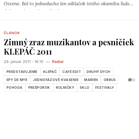
Ozvene. Bol to jednoducho len odtlačok istého okamihu ľudskej
duše na obrazovke počítača.
ČLÁNOK
Zimný zraz muzikantov a pesničiek
KLEPÁČ 2011
24. január 2011 - 16:15
—
Radiar
PREDSTAVUJEME
KLEPÁČ
CAFÉ EDIT
DRUHÝ DYCH
11
EPY DE MYE
JEDNOFÁZOVÉ KVASENIE
MARIEN
ORBUS
POHODA
PREŠPOROK
ROLNIČKY
SKLO
FESTIVALY