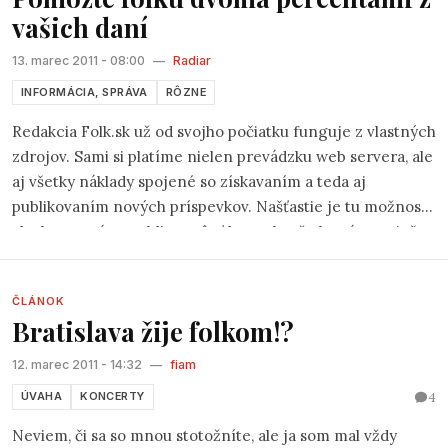
vašich daní
13. marec 2011 - 08:00
—
Radiar
INFORMÁCIA, SPRÁVA
RÔZNE
Redakcia Folk.sk už od svojho počiatku funguje z vlastných
zdrojov. Sami si platíme nielen prevádzku web servera, ale
aj všetky náklady spojené so získavaním a teda aj
publikovaním nových príspevkov. Našťastie je tu možnosť
ako by ste nám mohli pomôcť bez toho, že by vás to niečo
stálo.
ČLÁNOK
Bratislava žije folkom!?
12. marec 2011 - 14:32
—
fiam
4
ÚVAHA
KONCERTY
Neviem, či sa so mnou stotožníte, ale ja som mal vždy