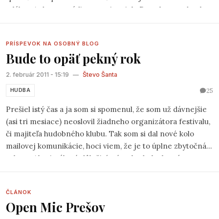
mlákou.A dnes to rádio naozaj vysiela.Dostal som od neho
ponuku či by som mu nevedel pomôcť s nejakou občasnou
reláciou o hudbe.
PRÍSPEVOK NA OSOBNÝ BLOG
Bude to opäť pekný rok
2. február 2011 - 15:19
—
Števo Šanta
25
HUDBA
Prešiel istý čas a ja som si spomenul, že som už dávnejšie
(asi tri mesiace) neoslovil žiadneho organizátora festivalu,
či majiteľa hudobného klubu. Tak som si dal nové kolo
mailovej komunikácie, hoci viem, že je to úplne zbytočná
robota. Ale rituály sú dôležité, sú to body, ku ktorým sa
môžete približovať a vytvárať si tak ilúziu pohybu.
ČLÁNOK
Open Mic Prešov