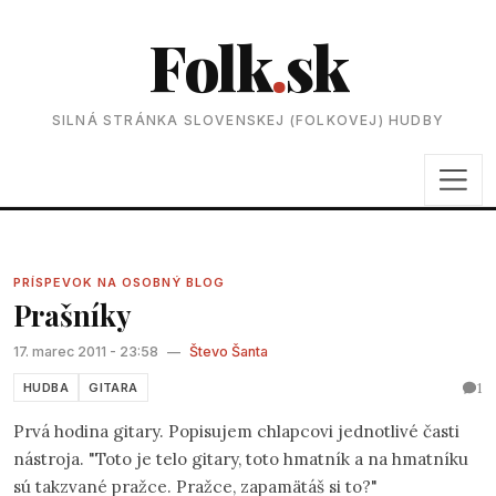
Folk
.
sk
SILNÁ STRÁNKA SLOVENSKEJ (FOLKOVEJ) HUDBY
PRÍSPEVOK NA OSOBNÝ BLOG
Prašníky
17. marec 2011 - 23:58
—
Števo Šanta
1
HUDBA
GITARA
Prvá hodina gitary. Popisujem chlapcovi jednotlivé časti
nástroja. "Toto je telo gitary, toto hmatník a na hmatníku
sú takzvané pražce. Pražce, zapamätáš si to?"