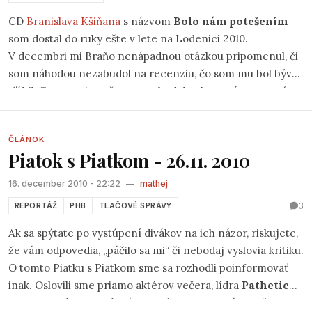
sľúbil. Samozrejme, že som zabudol, tak naprávam staré
hriechy.
ČLÁNOK
Piatok s Piatkom - 26.11. 2010
16. december 2010 - 22:22
—
mathej
3
REPORTÁŽ
PHB
TLAČOVÉ SPRÁVY
Ak sa spýtate po vystúpení divákov na ich názor, riskujete,
že vám odpovedia, „páčilo sa mi“ či nebodaj vyslovia kritiku.
O tomto Piatku s Piatkom sme sa rozhodli poinformovať
inak. Oslovili sme priamo aktérov večera, lídra
Pathetic
Hypermarket Band
Mária Polónyiho a literáta
Sašu Gr.
Oni by mohli byť nekritickí alebo skromní.
PRÍSPEVOK NA OSOBNÝ BLOG
Zachráňme Country noc v PKO
15. december 2010 - 00:09
—
tisicoci