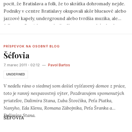
pocit, že Bratislava a folk, že to skrátka dohromady nejde.
Podniky v centre Bratislavy okupovali skôr bluesové alebo
jazzové kapely, underground alebo tvrdšia muzika, ale
folku sa v Bratislave nedarilo. Koncertov tu bývalo ako
šafránu, väčšinou tie isté kapely od našich západných
susedov.
PRÍSPEVOK NA OSOBNÝ BLOG
Šéfovia
7. marec 2011 - 02:12
—
Pavol Bartos
UNDEFINED
V nedeľu ráno o siedmej som došiel vyšťavený domov z práce,
toto je ranný nespavostný výter, Pozdravujem spomenutých
priateľov, Dalimíra Stana, Ľuba Štovčíka, Peťa Piatka,
Nanyho, Eda Klenu, Romana Zábojníka, Peťa Šranka a
Dalimíra Stana.
ŠÉFOVIA