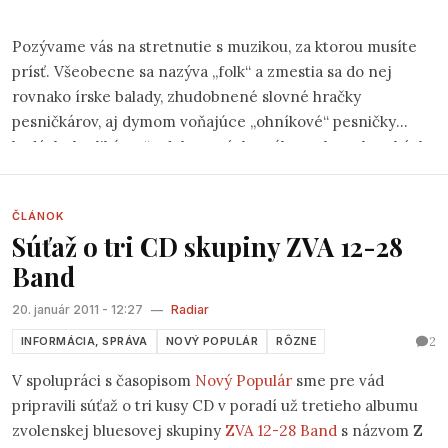
Pozývame vás na stretnutie s muzikou, za ktorou musíte
prísť. Všeobecne sa nazýva „folk“ a zmestia sa do nej
rovnako írske balady, zhudobnené slovné hračky
pesničkárov, aj dymom voňajúce „ohníkové“ pesničky
hrdých „kotlikárov“ odchovaných v táboroch, na horských
chatách či v kánojkách na našich riekach. Spoločné majú
to, že sú vždy o niečom, čo sme prežili a môže si ich zahrať
ČLÁNOK
každý, kto vládze vziať gitaru do rúk a kto ešte celkom
Súťaž o tri CD skupiny ZVA 12-28
nezblbol zo zvukového smogu, ktorým sme denne
Band
prenasledovaní.
20. január 2011 - 12:27
—
Radiar
2
INFORMÁCIA, SPRÁVA
NOVÝ POPULÁR
RÔZNE
V spolupráci s časopisom
Nový Populár
sme pre vád
pripravili súťaž o tri kusy CD v poradí už tretieho albumu
zvolenskej bluesovej skupiny
ZVA 12-28 Band
s názvom
Z