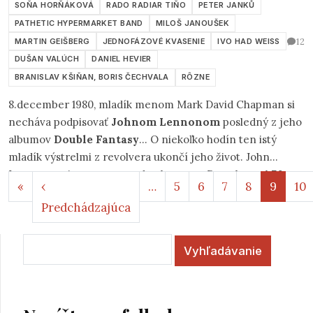
8.december 1980, mladík menom Mark David Chapman si
necháva podpisovať
Johnom Lennonom
posledný z jeho
albumov
Double Fantasy
... O niekoľko hodín ten istý
mladík výstrelmi z revolvera ukončí jeho život. John
Lennon umiera tesne pred polnocou... Dnes by mal
70
Stránkovanie
Prvá strana
«
‹
…
5
6
7
8
9
10
rokov
a možno plánoval s McCourtneym remake
Predchádzajúca strana
Predchádzajúca
legendárneho The Beatles, už 30 rokov však žije len v
spomienkach a svojou hudbou oslovuje a inšpiruje nové
Vyhľadávanie
generácie. Ja k nim patrím tiež.
Napíšte pre folk.sk
Boli ste na koncerte? Na festivale? Počuli ste
dobrý album? Napíšte o tom všetkým!
Pridať článok