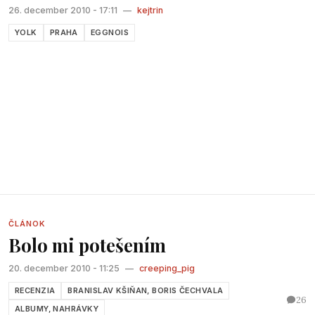
26. december 2010 - 17:11
—
kejtrin
YOLK
PRAHA
EGGNOIS
ČLÁNOK
Bolo mi potešením
20. december 2010 - 11:25
—
creeping_pig
RECENZIA
BRANISLAV KŠIŇAN, BORIS ČECHVALA
26
ALBUMY, NAHRÁVKY
CD
Branislava Kšiňana
s názvom
Bolo nám potešením
som dostal do ruky ešte v lete na Lodenici 2010.
V decembri mi Braňo nenápadnou otázkou pripomenul, či
som náhodou nezabudol na recenziu, čo som mu bol býval