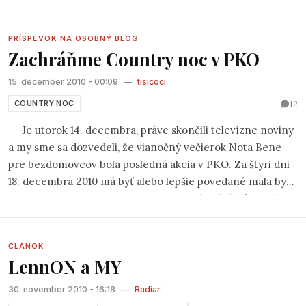
12
COUNTRY NOC
Je utorok 14. decembra, práve skončili televízne noviny
a my sme sa dozvedeli, že vianočný večierok Nota Bene
pre bezdomovcov bola posledná akcia v PKO. Za štyri dni
18. decembra 2010 má byť alebo lepšie povedané mala byť
v PKO COUNTRY NOC, podujatie, ktoré veľa ľudí považuje
za najlepšiu country akciu takéhoto druhu nielen v
Bratislave, ale sná
ď aj na celom Slovensku.
ČLÁNOK
LennON a MY
30. november 2010 - 16:18
—
Radiar
SOŇA HORŇÁKOVÁ
RADO RADIAR TIŇO
PETER JANKŮ
PATHETIC HYPERMARKET BAND
MILOŠ JANOUŠEK
12
MARTIN GEIŠBERG
JEDNOFÁZOVÉ KVASENIE
IVO HAD WEISS
DUŠAN VALÚCH
DANIEL HEVIER
BRANISLAV KŠIŇAN, BORIS ČECHVALA
RÔZNE