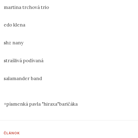
martina trchová trio
edo klena
shz nany
strašlivá podívaná
salamander band
+písmenká pavla "hiraxa"baričáka
ČLÁNOK