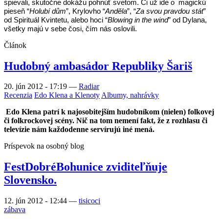
spievali, skutočne dokážu pohnúť svetom. Či už ide o magickú
pieseň “
Holubí dům
”, Krylovho “
Anděla
”, “
Za svou pravdou stát
”
od Spirituál Kvintetu, alebo hoci “
Blowing in the wind
” od Dylana,
všetky majú v sebe čosi, čím nás oslovili.
Článok
Hudobný ambasádor Republiky Šariš
20. jún 2012 - 17:19
—
Radiar
Recenzia
Edo Klena a Klenoty
Albumy, nahrávky
Edo Klena patrí k najosobitejším hudobníkom (nielen) folkovej
či folkrockovej scény. Nič na tom nemení fakt, že z rozhlasu či
televízie nám každodenne servírujú iné mená.
Príspevok na osobný blog
FestDobréBohunice zviditeľňuje
Slovensko.
12. jún 2012 - 12:44
—
tisicoci
zábava