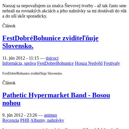
Naozaj sa nepovažujem za znalca Števovej tvorby - až tak často sme
nehrali na rovnakých akciách a jeho nahrávky sa mi dostávali do rúk
a do uší skôr sporadicky.
Článok
FestDobréBohunice zviditeľňuje
Slovensko.
11. jún 2012 - 11:15
—
tisicoci
Informácia, správa
FestDobreBohunice
Honza Nedvěd
Festivaly
FestDobréBohunice zviditeľňuje Slovensko.
Článok
Pathetic Hypermarket Band - Bosou
nohou
9. jún 2012 - 23:26
—
animus
Recenzia
PHB
Albumy, nahrávky