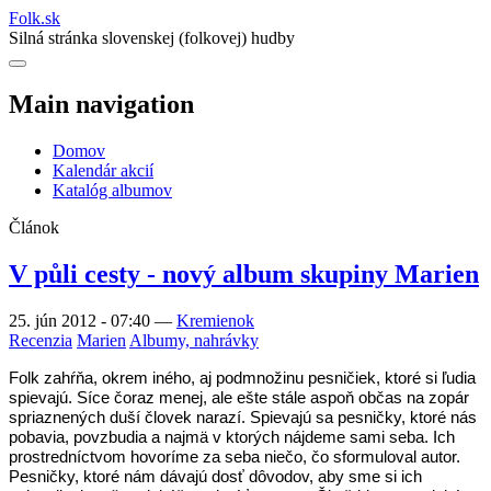
Folk
.
sk
Silná stránka slovenskej (folkovej) hudby
Main navigation
Domov
Kalendár akcií
Katalóg albumov
Článok
V půli cesty - nový album skupiny Marien
25. jún 2012 - 07:40
—
Kremienok
Recenzia
Marien
Albumy, nahrávky
Folk zahŕňa, okrem iného, aj podmnožinu pesničiek, ktoré si ľudia
spievajú. Síce čoraz menej, ale ešte stále aspoň občas na zopár
spriaznených duší človek narazí. Spievajú sa pesničky, ktoré nás
pobavia, povzbudia a najmä v ktorých nájdeme sami seba. Ich
prostredníctvom hovoríme za seba niečo, čo sformuloval autor.
Pesničky, ktoré nám dávajú dosť dôvodov, aby sme si ich