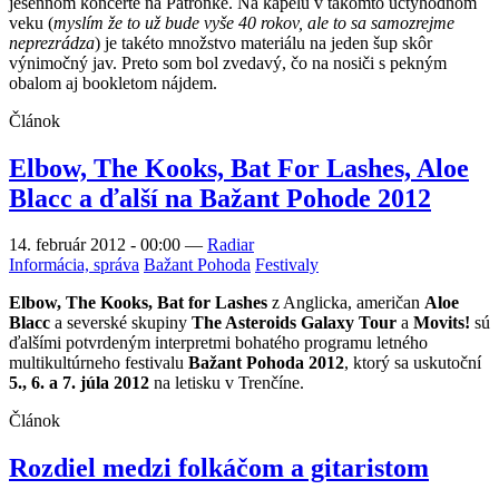
jesennom koncerte na Patrónke. Na kapelu v takomto úctyhodnom
veku (
myslím že to už bude vyše 40 rokov, ale to sa samozrejme
neprezrádza
) je takéto množstvo materiálu na jeden šup skôr
výnimočný jav. Preto som bol zvedavý, čo na nosiči s pekným
obalom aj bookletom nájdem.
Článok
Elbow, The Kooks, Bat For Lashes, Aloe
Blacc a ďalší na Bažant Pohode 2012
14. február 2012 - 00:00
—
Radiar
Informácia, správa
Bažant Pohoda
Festivaly
Elbow, The Kooks, Bat for Lashes
z Anglicka, američan
Aloe
Blacc
a severské skupiny
The Asteroids Galaxy Tour
a
Movits!
sú
ďalšími potvrdeným interpretmi bohatého programu letného
multikultúrneho festivalu
Bažant Pohoda 2012
, ktorý sa uskutoční
5., 6. a 7. júla 2012
na letisku v Trenčíne.
Článok
Rozdiel medzi folkáčom a gitaristom