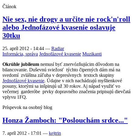
Článok
Nie sex, nie drogy a určite nie rock'n'roll
alebo Jednofázové kvasenie oslavuje
30tku
25. apríl 2012 - 14:44
—
Radiar
Informácia, správa
Jednofázové kvasenie
Muzikanti
Okrúhle jubileum
nemusí byť znervózňujúcim dôvodom na
bilancovanie. Duševnú sviežosť týchto čiperných dám má na
svedomí zvláštna záľuba v depresívnych textoch skupiny
Jednofázové kvasenie
. Údajne v nich nachádzajú myšlienkové
posuny, ktorými sa inšpirujú už 30 rokov. Aj nápad využiť vo
večernej garderóbe prvky dopravného značenia pripisujú dievčatá
vplyvu 1FQ.
Príspevok na osobný blog
Honza Žamboch: "Poslouchám srdce..."
7. apríl 2012 - 17:01
—
kejtrin