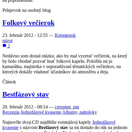
na pripomenutie.
Príspevok na osobný blog
Folkový večierok
23. február 2012 - 12:55
—
Kremienok
názor
2
Nedávno som dostal otázku, ako by mal vyzerať večierok, na ktorý
by bolo vhodné pozvať hrať folkovú kapelu. Položila mi ju
kamarátka, majsterka v usporadúvaní tématických večierkov, na
ktrorých dokáže vtiahnuť účastníkov do atmosféra a deja.
Článok
Bestfázový stav
20. február 2012 - 08:14
—
creeping_pig
Recenzia
Jednofázové kvasenie
Albumy, nahrávky
Najnovšie dvoj-CD najdlhšie existujúcej kapely
Jednofázové
kvasenie
s názvom
Bezfázový stav
sa mi dostalo do rúk na jednom