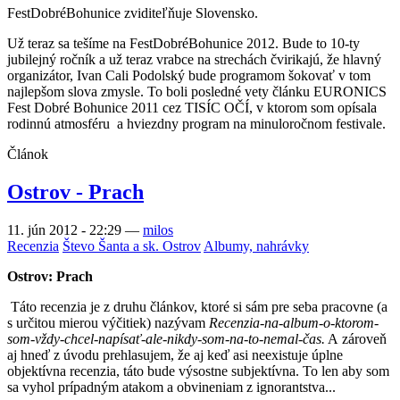
FestDobréBohunice zviditeľňuje Slovensko.
Už teraz sa tešíme na FestDobréBohunice 2012. Bude to 10-ty
jubilejný ročník a už teraz vrabce na strechách čvirikajú, že hlavný
organizátor, Ivan Cali Podolský bude programom šokovať v tom
najlepšom slova zmysle. To boli posledné vety článku EURONICS
Fest Dobré Bohunice 2011 cez TISÍC OČÍ, v ktorom som opísala
rodinnú atmosféru a hviezdny program na minuloročnom festivale.
Článok
Ostrov - Prach
11. jún 2012 - 22:29
—
milos
Recenzia
Števo Šanta a sk. Ostrov
Albumy, nahrávky
Ostrov: Prach
Táto recenzia je z druhu článkov, ktoré si sám pre seba pracovne (a
s určitou mierou výčitiek) nazývam
Recenzia-na-album-o-ktorom-
som-vždy-chcel-napísať-ale-nikdy-som-na-to-nemal-čas.
A zároveň
aj hneď z úvodu prehlasujem, že aj keď asi neexistuje úplne
objektívna recenzia, táto bude výsostne subjektívna. To len aby som
sa vyhol prípadným atakom a obvineniam z ignorantstva...