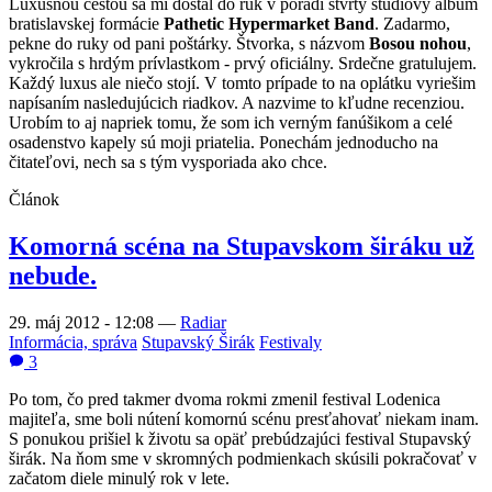
Luxusnou cestou sa mi dostal do rúk v poradí štvrtý štúdiový album
bratislavskej formácie
Pathetic Hypermarket Band
. Zadarmo,
pekne do ruky od pani poštárky. Štvorka, s názvom
Bosou nohou
,
vykročila s hrdým prívlastkom - prvý oficiálny. Srdečne gratulujem.
Každý luxus ale niečo stojí. V tomto prípade to na oplátku vyriešim
napísaním nasledujúcich riadkov. A nazvime to kľudne recenziou.
Urobím to aj napriek tomu, že som ich verným fanúšikom a celé
osadenstvo kapely sú moji priatelia. Ponechám jednoducho na
čitateľovi, nech sa s tým vysporiada ako chce.
Článok
Komorná scéna na Stupavskom širáku už
nebude.
29. máj 2012 - 12:08
—
Radiar
Informácia, správa
Stupavský Širák
Festivaly
3
Po tom, čo pred takmer dvoma rokmi zmenil festival Lodenica
majiteľa, sme boli nútení komornú scénu presťahovať niekam inam.
S ponukou prišiel k životu sa opäť prebúdzajúci festival Stupavský
širák. Na ňom sme v skromných podmienkach skúsili pokračovať v
začatom diele minulý rok v lete.