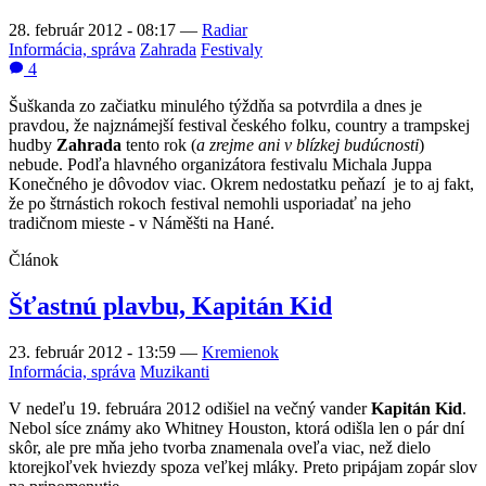
28. február 2012 - 08:17
—
Radiar
Informácia, správa
Zahrada
Festivaly
4
Šuškanda zo začiatku minulého týždňa sa potvrdila a dnes je
pravdou, že najznámejší festival českého folku, country a trampskej
hudby
Zahrada
tento rok (
a zrejme ani v blízkej budúcnosti
)
nebude. Podľa hlavného organizátora festivalu Michala Juppa
Konečného je dôvodov viac. Okrem nedostatku peňazí je to aj fakt,
že po štrnástich rokoch festival nemohli usporiadať na jeho
tradičnom mieste - v Náměšti na Hané.
Článok
Šťastnú plavbu, Kapitán Kid
23. február 2012 - 13:59
—
Kremienok
Informácia, správa
Muzikanti
V nedeľu 19. februára 2012 odišiel na večný vander
Kapitán Kid
.
Nebol síce známy ako Whitney Houston, ktorá odišla len o pár dní
skôr, ale pre mňa jeho tvorba znamenala oveľa viac, než dielo
ktorejkoľvek hviezdy spoza veľkej mláky. Preto pripájam zopár slov