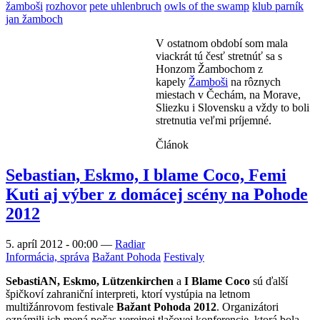
žamboši
rozhovor
pete uhlenbruch
owls of the swamp
klub parník
jan žamboch
V ostatnom období som mala
viackrát tú česť stretnúť sa s
Honzom Žambochom z
kapely
Žamboši
na rôznych
miestach v Čechám, na Morave,
Sliezku i Slovensku a vždy to boli
stretnutia veľmi príjemné.
Článok
Sebastian, Eskmo, I blame Coco, Femi
Kuti aj výber z domácej scény na Pohode
2012
5. apríl 2012 - 00:00
—
Radiar
Informácia, správa
Bažant Pohoda
Festivaly
SebastiAN, Eskmo, Lützenkirchen
a
I Blame Coco
sú ďalší
špičkoví zahraniční interpreti, ktorí vystúpia na letnom
multižánrovom festivale
Bažant Pohoda 2012
. Organizátori
oznámili ich mená počas verejnej tlačovej konferencie, ktorá bola