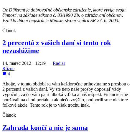
Oz Different je dobrovoľné občianske združenie, ktoré vyvíja svoju
činnosť na základe zákona č. 83/1990 Zb. o združovaní občanov.
Vzniklo dňom registrácie Ministerstvom vnútra SR 27. 6. 2003.
Článok
2 percentá z vašich daní si tento rok
nezaslúžime
14. marec 2012 - 12:19
—
Radiar
Rôzne
4
Ahojte, v tomto období sa vám každoročne prihovárame s prosbou o
2 percentá z vašich daní. Vy ste tieto naše prosby doposiaľ vždy
vypočuli, za čo vám patrí hlboká vďaka a náš rešpekt. Financie sme
používali na chod portálu a ak niečo zvýšilo, podporili sme niektoré
folkové akcie. Tento rok je to však trochu inak.
Článok
Zahrada končí a nie je sama