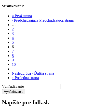
Stránkovanie
«
Prvá strana
‹ Predchádzajúca
Predchádzajúca strana
…
2
3
4
5
6
7
8
9
10
…
Nasledujúca ›
Ďalšia strana
»
Posledná strana
Vyhľadávanie
Napíšte pre folk.sk