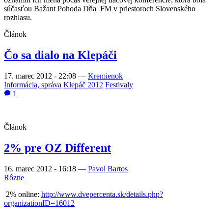
súčasťou Bažant Pohoda Dňa_FM v priestoroch Slovenského
rozhlasu.
Článok
Čo sa dialo na Klepáči
17. marec 2012 - 22:08
—
Kremienok
Informácia, správa
Klepáč 2012
Festivaly
1
Článok
2% pre OZ Different
16. marec 2012 - 16:18
—
Pavol Bartos
Rôzne
2% online:
http://www.dvepercenta.sk/details.php?
organizationID=16012