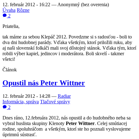
12. február 2012 - 16:22
—
Anonymný (bez overenia)
Úvaha
Rôzne
2
Priatelia,
tak máme za sebou Klepáč 2012. Povedzme si s radosťou - boli to
dva dni hudobnej parády. Vďaka všetkým, ktorí priložili ruku, aby
aj naši slovenskí folkáči mali svoj dôstojný stánok. Vďaka tým, ktorí
robili výber kapiel, jedincov i moderátora. Boli skvelí - takmer
všetci!
Článok
Opustil nás Peter Wittner
12. február 2012 - 14:28
—
Radiar
Informácia, správa
Tlačové správy
2
Dnes ráno, 12.februára 2012, nás opustil a do hudobného neba sa
vybral huslista skupiny Klenoty
Peter Wittner
. Celej smútiacej
rodine, spoluhráčom a všetkým, ktorí ste ho poznali vyslovujeme
úprimnú sústrasť.