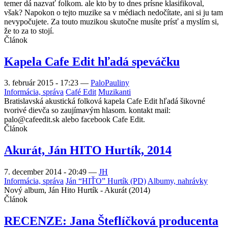
temer dá nazvať folkom. ale kto by to dnes prísne klasifikoval,
však? Napokon o tejto muzike sa v médiach nedočítate, ani si ju tam
nevypočujete. Za touto muzikou skutočne musíte prísť a myslím si,
že to za to stojí.
Článok
Kapela Cafe Edit hľadá speváčku
3. február 2015 - 17:23
—
PaloPauliny
Informácia, správa
Café Edit
Muzikanti
Bratislavská akustická folková kapela Cafe Edit hľadá šikovné
tvorivé dievča so zaujímavým hlasom. kontakt mail:
palo@cafeedit.sk alebo facebook Cafe Edit.
Článok
Akurát, Ján HITO Hurtík, 2014
7. december 2014 - 20:49
—
JH
Informácia, správa
Ján “HIŤO” Hurtík (PD)
Albumy, nahrávky
Nový album, Ján Hito Hurtík - Akurát (2014)
Článok
RECENZE: Jana Šteflíčková producenta