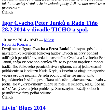
tak i umeleckej stránke. Je to vzdanie pocty Jožkovi ako umelcov a
priateľovi.
"
Článok
Igor Cvacho,Peter Janků a Rado Tiňo
28.2.2014 v divadle TICHO a spol.
10. marec 2014 - 16:43
—
Miloss
Reportáž
Koncerty
Dvojkoncert
Igora Cvacha
a
Petra Janků
bol istým spôsobom
návratom ku koreňom folkovej hudby. Dvoch na prvý pohľad
odlišných pesničkárov, teda introvertného Cvacha a živelného Petra
Janků, spája viacero spoločných čŕt. Je to jednak napríklad model
tradičného folkového pesničkárstva s gitarou, ale aj jednoznačné
prihlásenie sa k odkazu Karla Kryla, s ktorým sa obaja protagonisti
večera osobne poznali. Je teda pochopiteľné, že meno tohto
legendárneho českého pesničkára nielenže opakovane zaznievalo z
pódia, ale v „krylovskom“ duchu sa niesli aj skladby, reagujúce na
náš súčasný svet a jeho problémy. Samozrejme, každý z oboch
pesničkárov témy poňal odlišne.
Článok
Livin' Blues 2014