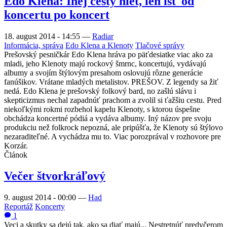
Edo Klena: Inej cesty niet, len ísť od
koncertu po koncert
18. august 2014 - 14:55
—
Radiar
Informácia, správa
Edo Klena a Klenoty
Tlačové správy
Prešovský pesničkár Edo Klena hráva po päťdesiatke viac ako za
mladi, jeho Klenoty majú rockový šmrnc, koncertujú, vydávajú
albumy a svojím štýlovým presahom oslovujú rôzne generácie
fanúšikov. Vrátane mladých metalistov. PREŠOV. Z legendy sa žiť
nedá. Edo Klena je prešovský folkový bard, no zašlú slávu i
skepticizmus nechal zapadnúť prachom a zvolil si ťažšiu cestu. Pred
niekoľkými rokmi rozbehol kapelu Klenoty, s ktorou úspešne
obchádza koncertné pódiá a vydáva albumy. Iný názov pre svoju
produkciu než folkrock nepozná, ale pripúšťa, že Klenoty sú štýlovo
nezaraditeľné. A vychádza mu to. Viac porozprával v rozhovore pre
Korzár.
Článok
Večer štvorkráľový
9. august 2014 - 00:00
—
Had
Reportáž
Koncerty
1
Veci a skutky sa dejú tak, ako sa diať majú... Nestretnúť predvčerom