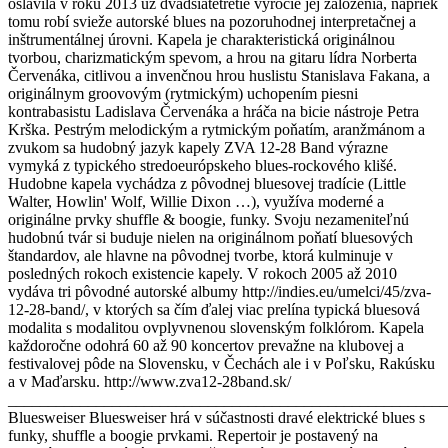
oslávila v roku 2013 už dvadsiatetretie výročie jej založenia, napriek
tomu robí svieže autorské blues na pozoruhodnej interpretačnej a
inštrumentálnej úrovni. Kapela je charakteristická originálnou
tvorbou, charizmatickým spevom, a hrou na gitaru lídra Norberta
Červenáka, citlivou a invenčnou hrou huslistu Stanislava Fakana, a
originálnym groovovým (rytmickým) uchopením piesni
kontrabasistu Ladislava Červenáka a hráča na bicie nástroje Petra
Krška. Pestrým melodickým a rytmickým poňatím, aranžmánom a
zvukom sa hudobný jazyk kapely ZVA 12-28 Band výrazne
vymyká z typického stredoeurópskeho blues-rockového klišé.
Hudobne kapela vychádza z pôvodnej bluesovej tradície (Little
Walter, Howlin' Wolf, Willie Dixon …), využíva moderné a
originálne prvky shuffle & boogie, funky. Svoju nezameniteľnú
hudobnú tvár si buduje nielen na originálnom poňatí bluesových
štandardov, ale hlavne na pôvodnej tvorbe, ktorá kulminuje v
posledných rokoch existencie kapely. V rokoch 2005 až 2010
vydáva tri pôvodné autorské albumy http://indies.eu/umelci/45/zva-
12-28-band/, v ktorých sa čím ďalej viac prelína typická bluesová
modalita s modalitou ovplyvnenou slovenským folklórom. Kapela
každoročne odohrá 60 až 90 koncertov prevažne na klubovej a
festivalovej pôde na Slovensku, v Čechách ale i v Poľsku, Rakúsku
a v Maďarsku. http://www.zva12-28band.sk/
_______________________________________________________
Bluesweiser Bluesweiser hrá v súčastnosti dravé elektrické blues s
funky, shuffle a boogie prvkami. Repertoir je postavený na