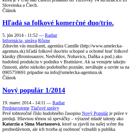
Slovenska a Čiech.
Článok
Hľadá sa folkové komerčné duo/trio.
5. jún 2014 - 11:52
—
Radiar
Informácia, správa
Rôzne
Zdravím vás muzikanti, agentúra Camille (http://www.umelecka-
agentura.sk) hľadá folkové duo/trio schopné a ochotné hrať folkové
klasiky (Brontosaurov, Nedvědov, Nohavicu, Daňka a pod.) ako
hudobnú produkciu v podniku v Bratislave. Ak sa venujete takejto
činnosti, alebo niekoho podobného poznáte, neváhajte a ozvite sa na
0905759691 pripadne na info@umelecka-agentura.sk
Článok
Nový populár 1/2014
19. marec 2014 - 14:11
—
Radiar
Predstavujeme
Tlačové správy
Prvé tohtoročné číslo hudobného časopisu
Nový Populár
je práve v
predaji. Hlavnou témou sú speváčky – výrazné mladé talenty ako
Katarzia a Sima Martausová
, ktoré sa zjavili na našej scéne iba
prednedávnom, ale ich tvorba aj osobnosť vzbudili u publika