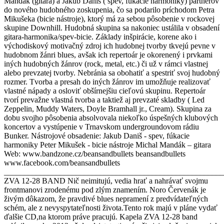
Mandák (gitara) a Jakub Daniš ( spev, fúkacie harmoniky) partnerov
do nového hudobného zoskupenia, čo sa podarilo príchodom Petra
Mikušeka (bicie nástroje), ktorý má za sebou pôsobenie v rockovej
skupine Downhill. Hudobná skupina sa nakoniec ustálila v obsadení
gitara-harmonika/spev-bicie. Základy inšpirácie, korene ako i
východiskový motivačný zdroj ich hudobnej tvorby tkvejú pevne v
hudobnom žánri blues, avšak ich repertoár je okorenený i prvkami
iných hudobných žánrov (rock, metal, etc.) či už v rámci vlastnej
alebo prevzatej tvorby. Nebránia sa obohatiť a spestriť svoj hudobný
rozmer. Tvorba a presah do iných žánrov im umožňuje realizovať
vlastné nápady a osloviť obšírnejšiu cieľovú skupinu. Repertoár
tvorí prevažne vlastná tvorba a taktiež aj prevzaté skladby ( Led
Zeppelin, Muddy Waters, Doyle Bramhall jr., Cream). Skupina za
dobu svojho pôsobenia absolvovala niekoľko úspešných klubových
koncertov a vystúpenie v Trnavskom undergroundovom rádiu
Bunker. Nástrojové obsadenie: Jakub Daniš - spev, fúkacie
harmoniky Peter Mikušek - bicie nástroje Michal Mandák – gitara
Web: www.bandzone.cz/beansandbullets beansandbullets
www.facebook.com/beansandbullets
_______________________________________________________
ZVA 12-28 BAND Nič neimitujú, vedia hrať a nahrávať svojmu
frontmanovi zrodenému pod zlým znamením. Noro Červenák je
živým dôkazom, že pravdivé blues nepramení z predvídateľných
schém, ale z nevyspytateľnosti života.Tento rok majú v pláne vydať
ďalšie CD,na ktorom práve pracujú. Kapela ZVA 12-28 band