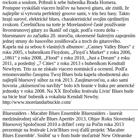
rockom a soulom. Pribrali k sebe bubeníka Brada Hornera.
Postupne vyskúšali viacero hráčov na basovú gitaru, ale zistili, že
najlepšie si vytvoria perfektný groove sami, v triu bez basy. Takto
hrajú surové, elektrické blues, charakteristické svojím ojedinelým
zvukom. Čerešničkou na torte je Morelandové časté používanie
štvorstrunovej gitary zo škatúľ od cigár, podľa vzoru delta –
bluesmanov zo začiatku 20. storočia, okorenené šialeným zapojením
jednej struny do basového zosilňovača a troch do gitarového.
Kapela má za sebou 6 vlastných albumov: „Canney Valley Blues“ z
roku 2005, s bubeníkom Floydom, „Floyd´s Market“ z roku 2006,
„1861“ z roku 2008, „Flood“ z roku 2010, „Just a Dream“ z roku
2011, a posledný „7 Cities“ z roku 2013 s bubeníkom Kendrall
Newbym. Trio za ne získalo viacero nominácií a ocenení. Podľa
renomovaného časopisu Twoj Blues bola kapela ohodnotená ako
najlepší bluesový súbor za rok 2013. Zaujímavosťou, a ako sami
hovoria „skúsenosťou navždy“ bolo ich hranie v Iraku pre americké
jednotky v roku 2008. Na XX IIročníku festivalu Livin' Blues bude
na bicie hrať bubeník a vokalista Kendall Newby.
http://www.morelandarbuckle.com/
_______________________________________________________
Bluesraiders - Macabre Blues Ensemble Bluesraiders - laureát
medzinárodnej súťaže Blues Aperitiv 2013, Objav Roku Slovenskej
Bluesovej Spoločnosti 2010 a držiteľ ceny za Počin roka 2013
prezentuje na festivale Livin'Blues svoj ďalší projekt: 'Macabre
Blues Ensemble'. Snúbiť sa v ňom bude močaristé New Orleanske