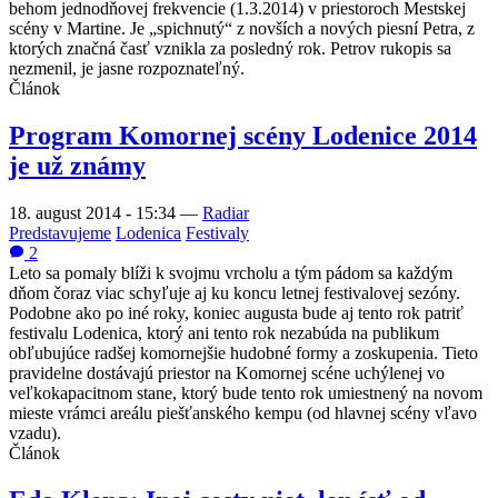
behom jednodňovej frekvencie (1.3.2014) v priestoroch Mestskej
scény v Martine. Je „spichnutý“ z novších a nových piesní Petra, z
ktorých značná časť vznikla za posledný rok. Petrov rukopis sa
nezmenil, je jasne rozpoznateľný.
Článok
Program Komornej scény Lodenice 2014
je už známy
18. august 2014 - 15:34
—
Radiar
Predstavujeme
Lodenica
Festivaly
2
Leto sa pomaly blíži k svojmu vrcholu a tým pádom sa každým
dňom čoraz viac schyľuje aj ku koncu letnej festivalovej sezóny.
Podobne ako po iné roky, koniec augusta bude aj tento rok patriť
festivalu Lodenica, ktorý ani tento rok nezabúda na publikum
obľubujúce radšej komornejšie hudobné formy a zoskupenia. Tieto
pravidelne dostávajú priestor na Komornej scéne uchýlenej vo
veľkokapacitnom stane, ktorý bude tento rok umiestnený na novom
mieste vrámci areálu piešťanského kempu (od hlavnej scény vľavo
vzadu).
Článok