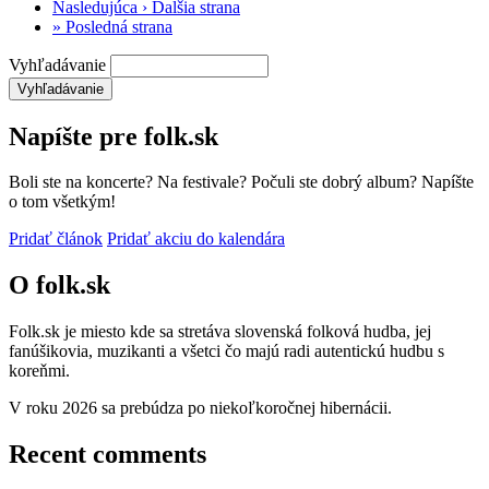
Nasledujúca ›
Ďalšia strana
»
Posledná strana
Vyhľadávanie
Napíšte pre folk.sk
Boli ste na koncerte? Na festivale? Počuli ste dobrý album? Napíšte
o tom všetkým!
Pridať článok
Pridať akciu do kalendára
O folk.sk
Folk.sk je miesto kde sa stretáva slovenská folková hudba, jej
fanúšikovia, muzikanti a všetci čo majú radi autentickú hudbu s
koreňmi.
V roku 2026 sa prebúdza po niekoľkoročnej hibernácii.
Recent comments