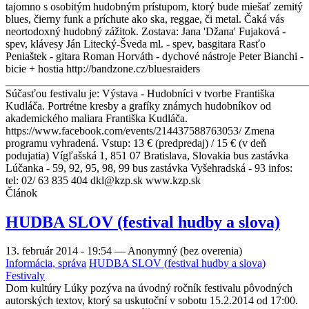
tajomno s osobitým hudobným prístupom, ktorý bude miešať zemitý
blues, čierny funk a príchute ako ska, reggae, či metal. Čaká vás
neortodoxný hudobný zážitok. Zostava: Jana 'Džana' Fujaková -
spev, klávesy Ján Litecký-Šveda ml. - spev, basgitara Rasťo
Peniaštek - gitara Roman Horváth - dychové nástroje Peter Bianchi -
bicie + hostia http://bandzone.cz/bluesraiders
_______________________________________________________
Súčasťou festivalu je: Výstava - Hudobníci v tvorbe Františka
Kudláča. Portrétne kresby a grafíky známych hudobníkov od
akademického maliara Františka Kudláča.
https://www.facebook.com/events/214437588763053/ Zmena
programu vyhradená. Vstup: 13 € (predpredaj) / 15 € (v deň
podujatia) Vígľašská 1, 851 07 Bratislava, Slovakia bus zastávka
Lúčanka - 59, 92, 95, 98, 99 bus zastávka Vyšehradská - 93 infos:
tel: 02/ 63 835 404 dkl@kzp.sk www.kzp.sk
Článok
HUDBA SLOV (festival hudby a slova)
13. február 2014 - 19:54
—
Anonymný (bez overenia)
Informácia, správa
HUDBA SLOV (festival hudby a slova)
Festivaly
Dom kultúry Lúky pozýva na úvodný ročník festivalu pôvodných
autorských textov, ktorý sa uskutoční v sobotu 15.2.2014 od 17:00.