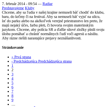
7. február 2014 - 09:54
—
Radiar
Predstavujeme
Kluby
Chceme, aby sa ľudia v našej krajine nemuseli báť chodiť do klubu,
baru, do krčmy či na festival. Aby sa nemuseli báť vyjsť na ulicu,
ísť do parku alebo na akékoľvek verejné priestranstvo len preto, že
majú nejaký účes, farbu pleti, či hovoria svojim materinským
jazykom. Chceme, aby polícia SR a ďalšie silové zložky plnili svoju
úlohu pomáhať a chrániť normálnych ľudí voči agresii a násiliu.
Aby rázne riešili narastajúce prejavy neznášanlivosti.
Stránkovanie
«
Prvá strana
‹ Predchádzajúca
Predchádzajúca strana
1
2
3
4
5
6
7
8
9
…