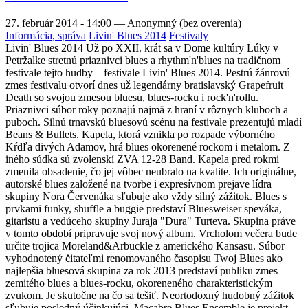
27. február 2014 - 14:00
—
Anonymný (bez overenia)
Informácia, správa
Livin' Blues 2014
Festivaly
Livin' Blues 2014 Už po XXII. krát sa v Dome kultúry Lúky v
Petržalke stretnú priaznivci blues a rhythm'n'blues na tradičnom
festivale tejto hudby – festivale Livin' Blues 2014. Pestrú žánrovú
zmes festivalu otvorí dnes už legendárny bratislavský Grapefruit
Death so svojou zmesou bluesu, blues-rocku i rock'n'rollu.
Priaznivci súbor roky poznajú najmä z hraní v rôznych kluboch a
puboch. Silnú trnavskú bluesovú scénu na festivale prezentujú mladí
Beans & Bullets. Kapela, ktorá vznikla po rozpade výborného
Kŕdľa divých Adamov, hrá blues okorenené rockom i metalom. Z
iného súdka sú zvolenskí ZVA 12-28 Band. Kapela pred rokmi
zmenila obsadenie, čo jej vôbec neubralo na kvalite. Ich originálne,
autorské blues založené na tvorbe i expresívnom prejave lídra
skupiny Nora Červenáka sľubuje ako vždy silný zážitok. Blues s
prvkami funky, shuffle a buggie predstaví Bluesweiser speváka,
gitaristu a vedúceho skupiny Juraja "Dura" Turteva. Skupina práve
v tomto období pripravuje svoj nový album. Vrcholom večera bude
určite trojica Moreland&Arbuckle z amerického Kansasu. Súbor
vyhodnotený čitateľmi renomovaného časopisu Twoj Blues ako
najlepšia bluesová skupina za rok 2013 predstaví publiku zmes
zemitého blues a blues-rocku, okoreneného charakteristickým
zvukom. Je skutočne na čo sa tešiť. Neortodoxný hudobný zážitok
sľubuje posledný účinkujúci. Macabre Blues Ensemble je projekt