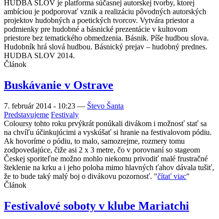
HUDBA SLOV je platforma súčasnej autorskej tvorby, ktorej
ambíciou je podporovať vznik a realizáciu pôvodných autorských
projektov hudobných a poetických tvorcov. Vytvára priestor a
podmienky pre hudobné a básnické prezentácie v kultovom
priestore bez tematického obmedzenia. Básnik. Píše hudbou slova.
Hudobník hrá slová hudbou. Básnický prejav – hudobný prednes.
HUDBA SLOV 2014.
Článok
Buskávanie v Ostrave
7. február 2014 - 10:23
—
Števo Šanta
Predstavujeme
Festivaly
Coloursy tohto roku prvýkrát ponúkali divákom i možnosť stať sa
na chvíľu účinkujúcimi a vyskúšať si hranie na festivalovom pódiu.
Ak hovoríme o pódiu, to malo, samozrejme, rozmery tomu
zodpovedajúce, čiže asi 2 x 3 metre, čo v porovnaní so stageom
Českej sporiteľne možno mohlo niekomu privodiť malé frustračné
šteklenie na krku a i jeho poloha mimo hlavných ťahov dávala tušiť,
že to bude taký malý boj o divákovu pozornosť. "
čítať viac
"
Článok
Festivalové soboty v klube Mariatchi