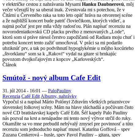
v električke cestou z nahrávania Mysami
Hanku Daubnerovú
, môj
večer včerajší by sa uberal inak. Zvestovala mi s potechou, že v
Čitárni u Červeného raka sa toto leto opäť hráva na otvorenej scéne
a že najbližší koncert bude patriť človiečikom, ktorých vidieť, a
najmä počuť jest pre mňa vždy radosťou. Plán napísať recenziu na
novorodeniatkovskú CD placku prvého z menovaných „Lode“,
ktorú som si práve niesol čerstvo zapožičanú od Radiara moju chuť i
potrebu koncert tento zažiť umocňoval. V práci sa mi podarilo
ubziknúť prv, a tak po podvihnutí hypoglykémie u môjho kocúrieho
„štvorklanu“ som sa k „Rakovi“ vydal na gitare si brnkajúc
povozom dvojkoľajovým z kopcov „Karloveských“.
Článok
Smútož - nový album Cafe Edit
31. júl 2014 - 16:01
—
PaloPauliny
Recenzia
Café Edit
Albumy, nahrávky
Vypočul si a napísal Mário Polónyi Zdravím všetkých priaznivcov
slovenskej folkovej scény. Mám na hlave slúchadlá a počúvam čisto
nové CD bratislavskej kapely Café Edit. Šéf kapely Palo Pauliny
nás pozval na krst a nenápadne mi tento nový výtvor strčil do ruky.
Okamžite sa vo mne prebudil nebývalý zmysel pre povinnosť a túto
recenziu som jednoducho napísať musel. Katarína Goffová – spev
Zuzana Cenkerová – husle, spev Pavol Pauliny – gitara, spev