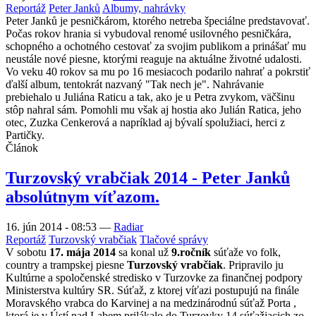
Reportáž
Peter Janků
Albumy, nahrávky
Peter Janků je pesničkárom, ktorého netreba špeciálne predstavovať.
Počas rokov hrania si vybudoval renomé usilovného pesničkára,
schopného a ochotného cestovať za svojim publikom a prinášať mu
neustále nové piesne, ktorými reaguje na aktuálne životné udalosti.
Vo veku 40 rokov sa mu po 16 mesiacoch podarilo nahrať a pokrstiť
ďalší album, tentokrát nazvaný "Tak nech je". Nahrávanie
prebiehalo u Juliána Raticu a tak, ako je u Petra zvykom, väčšinu
stôp nahral sám. Pomohli mu však aj hostia ako Julián Ratica, jeho
otec, Zuzka Cenkerová a napríklad aj bývalí spolužiaci, herci z
Partičky.
Článok
Turzovský vrabčiak 2014 - Peter Janků
absolútnym víťazom.
16. jún 2014 - 08:53
—
Radiar
Reportáž
Turzovský vrabčiak
Tlačové správy
V sobotu
17. mája 2014
sa konal už
9.ročník
súťaže vo folk,
country a trampskej piesne
Turzovský vrabčiak
. Pripravilo ju
Kultúrne a spoločenské stredisko v Turzovke za finančnej podpory
Ministerstva kultúry SR. Súťaž, z ktorej víťazi postupujú na finále
Moravského vrabca do Karvinej a na medzinárodnú súťaž Porta ,
ktorá je v Ústí nad Labem prilákalo do Turzovky 14 súťažiacich zo