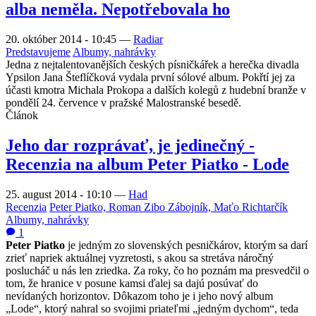
alba neměla. Nepotřebovala ho
20. október 2014 - 10:45
—
Radiar
Predstavujeme
Albumy, nahrávky
Jedna z nejtalentovanějších českých písničkářek a herečka divadla
Ypsilon Jana Šteflíčková vydala první sólové album. Pokřtí jej za
účasti kmotra Michala Prokopa a dalších kolegů z hudební branže v
pondělí 24. července v pražské Malostranské besedě.
Článok
Jeho dar rozprávať, je jedinečný -
Recenzia na album Peter Piatko - Lode
25. august 2014 - 10:10
—
Had
Recenzia
Peter Piatko, Roman Zibo Zábojník, Maťo Richtarčík
Albumy, nahrávky
1
Peter Piatko
je jedným zo slovenských pesničkárov, ktorým sa darí
zrieť napriek aktuálnej vyzretosti, s akou sa stretáva náročný
poslucháč u nás len zriedka. Za roky, čo ho poznám ma presvedčil o
tom, že hranice v posune kamsi ďalej sa dajú posúvať do
nevídaných horizontov. Dôkazom toho je i jeho nový album
„Lode“, ktorý nahral so svojimi priateľmi „jedným dychom“, teda