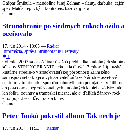
Gašpar Šmihula – mandolína Juraj Zelman – flauty, darbuka, cajón,
spev Matúš Teplický – kontrabas, basová gitara
Článok
Strunobranie po siedmych rokoch ožilo a
oceňovalo
17. jún 2014 - 13:05
—
Radiar
Informácia, správa
Strunobranie
Festivaly
1
Od roku 2007 sa celoštátna súťažná prehliadka hudobných skupín a
sólistov
STRUNOBRANIE
nekonala dlhých 7 rokov. Liptovské
kultúrne stredisko v zriaďovateľskej pôsobnosti Žilinského
samosprávneho kraja a vyhlasovateľ súťaže Národné osvetové
centrum v tomto roku spoločne obnovili toto podujatie a vrátili ho
do povedomia neprofesionálnych hudobných kapiel a sólistov nie
len folku, country a trampskej piesne, ale aj ďalších žánrov- rock,
etno-pop, džez, džez-rock a blues.
Článok
Peter Janků pokrstil album Tak nech je
17. jún 2014 - 11:53
—
Radiar