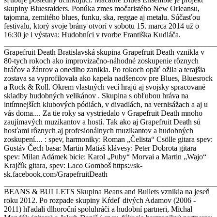
skupiny Bluesraiders. Ponúka zmes močaristého New Orleansu,
tajomna, zemitého blues, funku, ska, reggae aj metalu. Súčasťou
festivalu, ktorý svoje brány otvorí v sobotu 15. marca 2014 už o
16:30 je i výstava: Hudobníci v tvorbe Františka Kudláča.
_______________________________________________________
Grapefruit Death Bratislavská skupina Grapefruit Death vznikla v
80-tych rokoch ako improvizačno-náhodné zoskupenie rôznych
hráčov a žánrov a onedlho zanikla. Po rokoch opäť ožila a terajšia
zostava sa vyprofilovala ako kapela nadšencov pre Blues, Bluesrock
a Rock & Roll. Okrem vlastných vecí hrajú aj svojsky spracované
skladby hudobných velikánov . Skupina s obľubou hráva na
intímnejších klubových pódiách, v divadlách, na vernisážach a aj u
vás doma.... Za tie roky sa vystriedalo v Grapefruit Death mnoho
zaujímavých muzikantov a hostí. Tak ako aj Grapefruit Death sú
hosťami rôznych aj profesionálnych muzikantov a hudobných
zoskupení.... : spev, harmoniky: Roman „Čelista“ Csölle gitara spev:
Gustáv Čech basa: Martin Matiaš klávesy: Peter Dobrota gitara
spev: Milan Adámek bicie: Karol „Puby“ Morvai a Martin „Wajo“
Krajčík gitara, spev: Laco Gomboš https://sk-
sk.facebook.com/GrapefruitDeath
_______________________________________________________
BEANS & BULLETS Skupina Beans and Bullets vznikla na jeseň
roku 2012. Po rozpade skupiny Kŕdeľ divých Adamov (2006 -
2011) hľadali dlhoroční spoluhráči a hudobní partneri, Michal