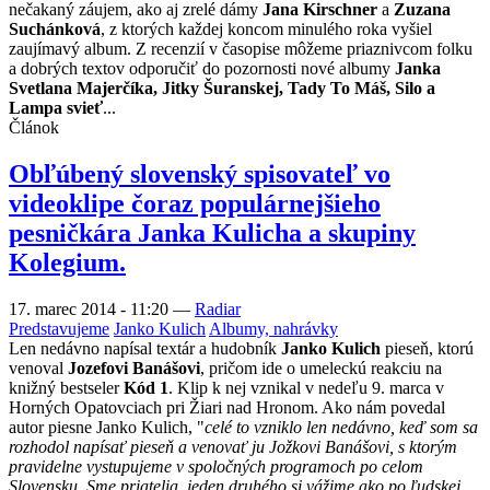
nečakaný záujem, ako aj zrelé dámy
Jana Kirschner
a
Zuzana
Suchánková
, z ktorých každej koncom minulého roka vyšiel
zaujímavý album. Z recenzií v časopise môžeme priaznivcom folku
a dobrých textov odporučiť do pozornosti nové albumy
Janka
Svetlana Majerčíka, Jitky Šuranskej, Tady To Máš, Silo a
Lampa svieť
...
Článok
Obľúbený slovenský spisovateľ vo
videoklipe čoraz populárnejšieho
pesničkára Janka Kulicha a skupiny
Kolegium.
17. marec 2014 - 11:20
—
Radiar
Predstavujeme
Janko Kulich
Albumy, nahrávky
Len nedávno napísal textár a hudobník
Janko Kulich
pieseň, ktorú
venoval
Jozefovi Banášovi
, pričom ide o umeleckú reakciu na
knižný bestseler
Kód 1
. Klip k nej vznikal v nedeľu 9. marca v
Horných Opatovciach pri Žiari nad Hronom. Ako nám povedal
autor piesne Janko Kulich, "
celé to vzniklo len nedávno, keď som sa
rozhodol napísať pieseň a venovať ju Jožkovi Banášovi, s ktorým
pravidelne vystupujeme v spoločných programoch po celom
Slovensku. Sme priatelia, jeden druhého si vážime ako po ľudskej