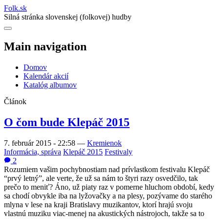
Folk
.
sk
Silná stránka slovenskej (folkovej) hudby
Main navigation
Domov
Kalendár akcií
Katalóg albumov
Článok
O čom bude Klepáč 2015
7. február 2015 - 22:58
—
Kremienok
Informácia, správa
Klepáč 2015
Festivaly
2
Rozumiem vašim pochybnostiam nad prívlastkom festivalu Klepáč
“prvý letný”, ale verte, že už sa nám to štyri razy osvedčilo, tak
prečo to meniť? Áno, už piaty raz v pomerne hluchom období, kedy
sa chodí obvykle iba na lyžovačky a na plesy, pozývame do starého
mlyna v lese na kraji Bratislavy muzikantov, ktorí hrajú svoju
vlastnú muziku viac-menej na akustických nástrojoch, takže sa to