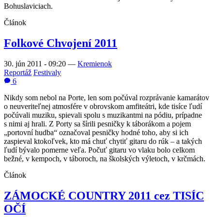
Bohuslaviciach.
Článok
Folkové Chvojení 2011
30. jún 2011 - 09:20
—
Kremienok
Reportáž
Festivaly
6
Nikdy som nebol na Porte, len som počúval rozprávanie kamarátov
o neuveriteľnej atmosfére v obrovskom amfiteátri, kde tisíce ľudí
počúvali muziku, spievali spolu s muzikantmi na pódiu, prípadne
s nimi aj hrali. Z Porty sa šírili pesničky k táborákom a pojem
„portovní hudba“ označoval pesničky hodné toho, aby si ich
zaspieval ktokoľvek, kto má chuť chytiť gitaru do rúk – a takých
ľudí bývalo pomerne veľa. Počuť gitaru vo vlaku bolo celkom
bežné, v kempoch, v táboroch, na školských výletoch, v krčmách.
Článok
ZÁMOCKÉ COUNTRY 2011 cez TISÍC
OČÍ