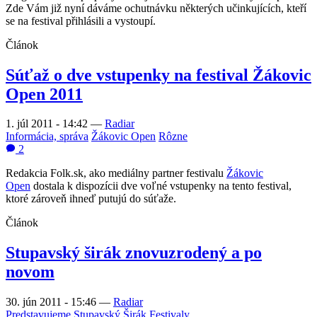
Zde Vám již nyní dáváme ochutnávku některých učinkujících, kteří
se na festival přihlásili a vystoupí.
Článok
Súťaž o dve vstupenky na festival Žákovic
Open 2011
1. júl 2011 - 14:42
—
Radiar
Informácia, správa
Žákovic Open
Rôzne
2
Redakcia Folk.sk, ako mediálny partner festivalu
Žákovic
Open
dostala k dispozícii dve voľné vstupenky na tento festival,
ktoré zároveň ihneď putujú do súťaže.
Článok
Stupavský širák znovuzrodený a po
novom
30. jún 2011 - 15:46
—
Radiar
Predstavujeme
Stupavský Širák
Festivaly