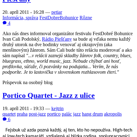
20. apríl 2011 - 16:28
—
petiar
Informácia, správa
FestDobreBohunice
Rôzne
4
Ako nás dnes informoval organizátor festivalu FestDobré Bohunice
Ivan Cali Podolský,
Rádio Piešťany
sa bude aj vďaka nemu každý
druhý utorok na dve hodinky venovať aj okrajovým (aka
menšinovým) žánrom. Sám Cali bude túto reláciu moderovať a ako
sám napísal
"...v relácii zaznejú skladby žánrov folk, country, blues,
bluegrass, ethno, world music, jazz. Nebude chýbať ani hosť,
profilovka, súťaže, či pozvánky na
podujatia... Verím, že nás
podporíte. Je to lastovička v slovenskom rozhlasovom éteri."
Príspevok na osobný blog
Portico Quartet - Jazz z ulice
19. apríl 2011 - 19:33
—
kejtrin
quartet
praha
post-jazz
portico
palác
jazz
hang drum
akropolis
6
Fejsbuk u
ž
azda pozná ka
ž
dý, aj ten, kto ho nepou
ž
íva. High-tech
aj low-tech kamaráti, vzdialená aj blízka rodina, spolupracovníci,