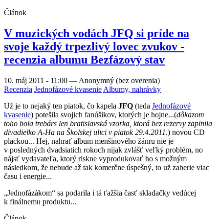
Článok
V muzických vodách JFQ si príde na
svoje každý trpezlivý lovec zvukov -
recenzia albumu Bezfázový stav
10. máj 2011 - 11:00
—
Anonymný (bez overenia)
Recenzia
Jednofázové kvasenie
Albumy, nahrávky
Už je to nejaký ten piatok, čo kapela
JFQ
(teda
Jednofázové
kvasenie
) potešila svojich fanúšikov, ktorých je hojne...(
dôkazom
toho bola trebárs len bratislavská vzorka, ktorá bez rezervy zaplnila
divadielko A-Ha na Školskej ulici v piatok 29.4.2011
.) novou CD
plackou... Hej, nahrať album menšinového žánru nie je
v posledných dvadsiatich rokoch nijak zvlášť veľký problém, no
nájsť vydavateľa, ktorý riskne vyprodukovať ho s možným
následkom, že nebude až tak komerčne úspešný, to už zaberie viac
času i energie...
„Jednofázákom“ sa podarila i tá ťažšia časť skladačky vedúcej
k finálnemu produktu...
Článok