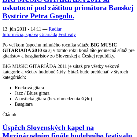
uskutocní pod záštitou primátora Banskej
Bystrice Petra Gogolu.
13. jún 2011 - 14:11
—
Radiar
Informácia, správa
Gitariáda
Festivaly
Po veľkom úspechu minulého rocníka sútaže
BIG MUSIC
GITARIÁDA 2010
sa aj v tomto roku koná táto jedinecná sútaž pre
gitaristov a basgitaristov zo Slovenskej a Českej republiky.
BIG MUSIC GITARIÁDA 2011 je sútaž pre všetky vekové
kategórie a všetky hudobné štýly. Sútaž bude prebiehať v štyroch
kategóriách:
Rocková gitara
Jazz / Blues gitara
Akustická gitara (bez obmedzenia štýlu)
Basgitara
Článok
Úspěch Slovenských kapel na
Mezinárodním finále hudebního festivalu