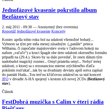
Jednofázové kvasenie pokrstilo album
Bezfázový stav
2. máj 2011 - 09:38
—
Anonymný (bez overenia)
Reportáž
Jednofázové kvasenie
Koncerty
Koniec apríla tohto roku bol na udalosti všemožné bohatý...
Vyhnem sa tým pre mňa menej zásadným („patálie“ princa
Williama, či započatie majstrovstiev sveta v ľadovom hokeji na
našom „vaľaľe“) a kruci špagát obe tieto udalosti okresného formátu
pripadli na (29.4.). Skoro by sa dalo povedať, že onen dátum tým
nadobudol magický rozmer... Omyl priatelia omyl... Nebyť tretej
udalosti, o ktorej sa s rezonanciou mierne zrýchleného ďatľa
pokúsim rozťukať...tak by sa dvadsiaty deviaty apríl sotva zapísal
do pamäti Hada...Tou treťou kľúčovou udalosťou sa stal koncert
JFQ
v divadle A-HA spojený s krstom ich novej 2CDs (
Bezfázový
stav
).
Článok
FestDobrá muzička s Calim v éteri rádia
Piešťany