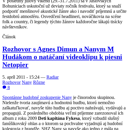
V posledný júlový víkend (29.-31.7.2011) sa v Jaslovských
Bohuniciach uskutoční už deviaty ročník festivalu, ktorý sa snaží
podporiť menšinové akustické žánre ako i navodiť príjemnú a určite
festdobrú atmosféru. Osvedčení headlineri, nováčikovia na scéne
folk a country, či legendy týchto žánrov každoročne lákajú tisícky
návštevníkov.
Článok
Rozhovor s Agnes Dimun a Nanym M
Hudákom o natáčaní videoklipu k piesni
Netopier
5. apríl 2011 - 15:24
—
Radiar
Rozhovor
Nany
Rôzne
8
Spontánne hudobné zoskupenie Nany
je činorodou skupinou.
Nielenže tvoria zaujímavú a hodnotnú hudbu, ktorú nemožno
zaškatuľkovať, navyše túto hudbu aj poctivo nahrávajú, vydávajú a
propagujú. Z posledného obdobia veľmi príjemne zarezonoval ich
album z roku 2009
Deti kapitána Fykesa
, ktorý vzbudil slušný
fanúšikovský ohlas a o ktorom sa pochvalne vyjadrujú aj hudobní
kolegovia z brandže. SHZ Nany sa navyše ako jedno z mála na