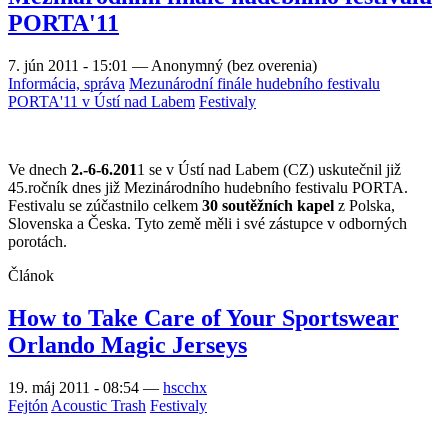
PORTA'11
7. jún 2011 - 15:01
—
Anonymný (bez overenia)
Informácia, správa
Mezunárodní finále hudebního festivalu
PORTA'11 v Ústí nad Labem
Festivaly
Ve dnech
2.-6-6.201
1 se v Ústí nad Labem (CZ) uskutečnil již
45.ročník dnes již Mezinárodního hudebního festivalu PORTA.
Festivalu se zúčastnilo celkem
30 soutěžních kapel
z Polska,
Slovenska a Česka. Tyto země měli i své zástupce v odborných
porotách.
Článok
How to Take Care of Your Sportswear
Orlando Magic Jerseys
19. máj 2011 - 08:54
—
hscchx
Fejtón
Acoustic Trash
Festivaly