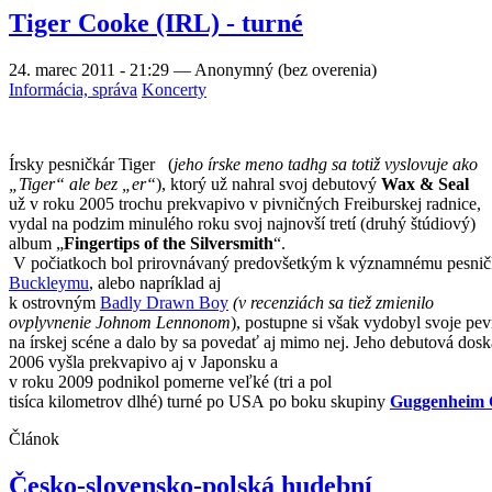
Tiger Cooke (IRL) - turné
24. marec 2011 - 21:29
—
Anonymný (bez overenia)
Informácia, správa
Koncerty
Írsky pesničkár Tiger
(
jeho írske meno tadhg sa totiž vyslovuje ako
„Tiger“ ale bez „er“
), ktorý už nahral svoj debutový
Wax & Seal
už v roku 2005 trochu prekvapivo v pivničných Freiburskej radnice,
vydal na podzim minulého roku svoj najnovší tretí (druhý štúdiový)
album „
Fingertips of the Silversmith
“.
V
počiatkoch
bol
prirovnávaný
predovšetkým
k
významnému
pesnič
Buckleymu
,
alebo
napríklad
aj
k
ostrovným
Badly
Drawn
Boy
(
v
recenziách
sa
tiež zmienilo
ovplyvnenie
Johnom
Lennonom
),
postupne
si
však
vydobyl
svoje
pev
na
írskej
scéne
a
dalo
by
sa
povedať
aj
mimo
nej
.
Jeho
debutová
dosk
2006
vyšla
prekvapivo
aj v Japonsku
a
v
roku
2009
podnikol
pomerne
veľké
(
tri
a
pol
tisíca
kilometrov
dlhé
)
turné
po
USA
po
boku
skupiny
Guggenheim
Článok
Česko-slovensko-polská hudební