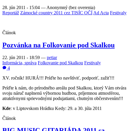
28. jún 2011 - 15:04
—
Anonymný (bez overenia)
Reportáž
Zámocké country 2011 cez TISÍC OČÍ
Ad Acta
Festivaly
Článok
Pozvánka na Folkovanie pod Skalkou
22. jún 2011 - 18:59
—
petiar
Informácia, správa
Folkovanie pod Skalkou
Festivaly
4
XV. ročník! HURÁ!!! Príďte ho navštíviť, podporiť, zažiť!!!
Príďte k nám, do prírodného areálu pod Skalkou, ktorý Vám otvára
svoju náruč naplnenú výbornou hudbou, príjemnou atmosférou,
atraktívnymi sprievodnými podujatiami, chutným občerstvením!!!
Kde
: v Liptovskom Hrádku Kedy: 29. a 30. júla 2011
Článok
BIG MUSIC GITARIÁDA 2011 sa