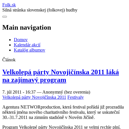
Folk
.
sk
Silná stránka slovenskej (folkovej) hudby
Main navigation
Domov
Kalendár akcií
Katalóg albumov
Článok
Velkolepá párty Novojičínska 2011 láká
na zajímavý program
7. júl 2011 - 16:37
—
Anonymný (bez overenia)
Velkolepá párty Novojičínska 2011
Festivaly
Agentura NETWORproduction, která festival pořádá již prozradila
některá jména nového charitativního festivalu, který se uskuteční
30.-31.7.2011 na zimním stadióně v Novém Jičíně.
Program Velkolepé párty Novojičínska 2011 se velmi rychle plní.