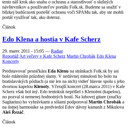
tento náš krok ako snahu o ochranu a starostlivosť o slušných
návštevníkov a používateľov portálu Folk.sk. Budeme sa snažiť v
blízkej budúcnosti poriešiť ochranu voči SPAMu tak, aby ste mohli
portál využívať tak, ako doteraz.
Článok
Edo Klena a hostia v Kafe Scherz
29. marec 2011 - 15:05
—
Radiar
Reportáž
Art večery v Kafe Scherz
Martin Chrobák
Edo Klena
Koncerty
Predstavovať pesničkára
Eda Klenu
na stránkach Folk.sk by asi
bolo mlátením prázdnej slamy. V nedávnej minulosti ho bolo na
bratislavských pódiach (a nie len na nich) vidieť hlavne spolu s jeho
dvornou kapelou
Klenoty
. Včerajší koncert (28.marca 2011) v Kafe
Scherz však bol iný. Edo tentokrát neprišiel s Klenotmi (kapelou),
no pozval si nemenej hodnotných hostí. Na lubovej gitare (značky
Sagitarius) ho vyhrávkami a sólami podporoval
Martin Chrobák
a
na ústnej harmonike sa predviedol Edov dávny kamarát z Mikulova
Aleš Řezáč
.
Článok