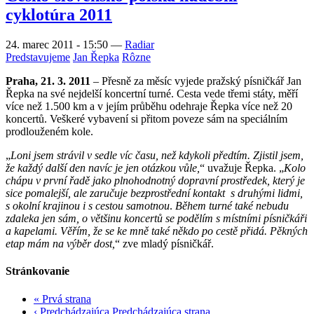
cyklotúra 2011
24. marec 2011 - 15:50
—
Radiar
Predstavujeme
Jan Řepka
Rôzne
Praha, 21. 3. 2011
– Přesně za měsíc vyjede pražský písničkář Jan
Řepka na své nejdelší koncertní turné. Cesta vede třemi státy, měří
více než 1.500 km a v jejím průběhu odehraje Řepka více než 20
koncertů. Veškeré vybavení si přitom poveze sám na speciálním
prodlouženém kole.
„
Loni jsem strávil v sedle víc času, než kdykoli předtím. Zjistil jsem,
že každý další den navíc je jen otázkou vůle,
“ uvažuje Řepka. „
Kolo
chápu v první řadě jako plnohodnotný dopravní prostředek, který je
sice pomalejší, ale zaručuje bezprostřední kontakt s druhými lidmi,
s okolní krajinou i s cestou samotnou
.
Během turné také nebudu
zdaleka jen sám, o většinu koncertů se podělím s místními písničkáři
a kapelami. Věřím, že se ke mně také někdo po cestě přidá. Pěkných
etap mám na výběr dost,
“ zve mladý písničkář.
Stránkovanie
«
Prvá strana
‹ Predchádzajúca
Predchádzajúca strana