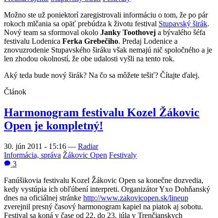
Možno ste už poniektorí zaregistrovali informáciu o tom, že po pár
rokoch mlčania sa opäť prebúdza k životu festival
Stupavský širák
.
Nový team sa sformoval okolo
Janky Toothovej
a bývalého šéfa
festivalu Lodenica
Ferka Grebečiho
. Predaj Lodenice a
znovuzrodenie Stupavského širáku však nemajú nič spoločného a je
len zhodou okolností, že obe udalosti vyšli na tento rok.
Aký teda bude nový širák? Na čo sa môžete tešiť? Čítajte ďalej.
Článok
Harmonogram festivalu Kozel Žákovic
Open je kompletný!
30. jún 2011 - 15:16
—
Radiar
Informácia, správa
Žákovic Open
Festivaly
3
Fanúšikovia festivalu Kozel Žákovic Open sa konečne dozvedia,
kedy vystúpia ich obľúbení interpreti. Organizátor Yxo Dohňanský
dnes na oficiálnej stránke
http://www.zakovicopen.sk/lineup
zverejnil presný časový harmonogram kapiel na piatok aj sobotu.
Festival sa koná v čase od 22. do 23. júla v Trenčianskych