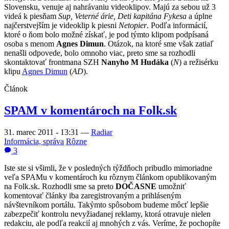
Slovensku, venuje aj nahrávaniu videoklipov. Majú za sebou už 3
videá k piesňam
Sup, Veterné árie, Deti kapitána Fykesa
a úplne
najčerstvejším je videoklip k piesni
Netopier
. Podľa informácií,
ktoré o ňom bolo možné získať, je pod týmto klipom podpísaná
osoba s menom
Agnes Dimun
. Otázok, na ktoré sme však zatiaľ
nenašli odpovede, bolo omnoho viac, preto sme sa rozhodli
skontaktovať frontmana SZH
Nanyho M Hudáka
(
N
) a režisérku
klipu
Agnes Dimun
(
AD
).
Článok
SPAM v komentároch na Folk.sk
31. marec 2011 - 13:31
—
Radiar
Informácia, správa
Rôzne
3
Iste ste si všimli, že v posledných týždňoch pribudlo mimoriadne
veľa SPAMu v komentároch ku rôznym článkom opublikovaným
na Folk.sk. Rozhodli sme sa preto
DOČASNE
umožniť
komentovať články iba zaregistrovaným a prihláseným
návštevníkom portálu. Takýmto spôsobom budeme môcť lepšie
zabezpečiť kontrolu nevyžiadanej reklamy, ktorá otravuje nielen
redakciu, ale podľa reakcií aj mnohých z vás. Veríme, že pochopíte