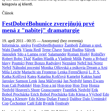
kolegovia aj klienti.
Článok
FestDobréBohunice zverejňujú prvé
mená z "nabitej" dramaturgie
19. apríl 2011 - 00:35
—
Anonymný (bez overenia)
Informácia, správa
FestDobreBohunice
Žamboši
Žalman a spol.
Wabi Daněk
Vlasta Redl
Terne Čhave
Spod Budína
Slávek
Janoušek
Silo a Lampa svieť
Salamander
Roman Horký
Rolničky
Robert Bobo Tkáč
Radim Hladík a Vladimír Mišík
Punto a Rybacé
hlavy
Poutníci
Peter Bonzo Radványi
Neznámi
Neřež hrá Nerez
Neřež
Náhodní pocestní
Monika Olšovská a psíkovia Dream a Arsi
Miša Leicht
Mariachi sin Fronteras
Lenka Ferenčíková
L. P. S.
Katka Koščová
Katea
Katarína Koščová
Kamelot
Kaktus band
Jaroslav Samson Lenk
Jana Máčovská
Jan Nedvěd
James Ewans
Ivan Cali Podolský
Hop-Trop a iní
Hop-trop
Hop Trop
Honza
Nedvěd
Heaven's Shore
Grasscountry
František Nedvěd
Erik
Boboš Procházka
Erich Boboš Procházka
Edo Klena a Východ
Edo
Klena a Klenoty
Edo Klena
Dušan Franců
Dalibor Dalo Urminský
Cop
Čechomor
Café Edit
Bystrík
Festivaly