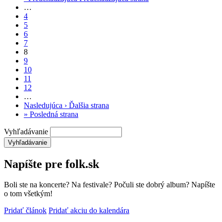
…
4
5
6
7
8
9
10
11
12
…
Nasledujúca ›
Ďalšia strana
»
Posledná strana
Vyhľadávanie
Napíšte pre folk.sk
Boli ste na koncerte? Na festivale? Počuli ste dobrý album? Napíšte
o tom všetkým!
Pridať článok
Pridať akciu do kalendára