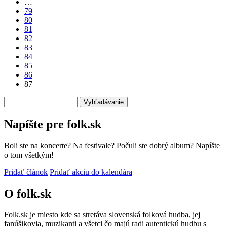
…
strana
79
80
81
82
83
84
85
86
87
Vyhľadávanie
Napíšte pre folk.sk
Boli ste na koncerte? Na festivale? Počuli ste dobrý album? Napíšte
o tom všetkým!
Pridať článok
Pridať akciu do kalendára
O folk.sk
Folk.sk je miesto kde sa stretáva slovenská folková hudba, jej
fanúšikovia, muzikanti a všetci čo majú radi autentickú hudbu s