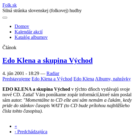
Folk
.
sk
Silná stránka slovenskej (folkovej) hudby
Domov
Kalendár akcií
Main
Katalóg albumov
navigation
Článok
Edo Klena a skupina Východ
4. jún 2001 - 18:29
—
Radiar
Predstavujeme
Edo Klena a Východ
Edo Klena
Albumy, nahrávky
EDO KLENA a skupina Východ
v týchto dňoch vydávajú svoje
nové CD. Zatiaľ Vám ponúkame zopár informácií,ktoré nám poslal
sám autor:
"Momentálne to CD ešte ani sám nemám a čakám, kedy
pride do stánkov časopis WATT (to CD bude prílohou najbližšieho
čísla tohto časopisu).
«
Prvá
‹ Predchádzajúca
strana
Predchádzajúca
Stránkovanie