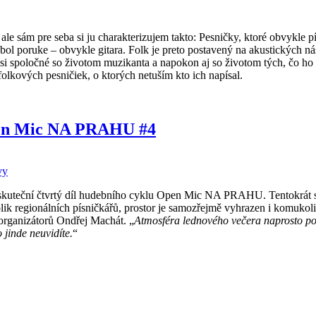
e sám pre seba si ju charakterizujem takto: Pesničky, ktoré obvykle píšu
 bol poruke – obvykle gitara. Folk je preto postavený na akustických ná
i spoločné so životom muzikanta a napokon aj so životom tých, čo ho
folkových pesničiek, o ktorých netuším kto ich napísal.
en Mic NA PRAHU #4
vy
uskuteční čtvrtý díl hudebního cyklu Open Mic NA PRAHU. Tentokrát 
 regionálních písničkářů, prostor je samozřejmě vyhrazen i komukoli
 organizátorů Ondřej Machát. „
Atmosféra lednového večera naprosto poh
 jinde neuvidíte.
“