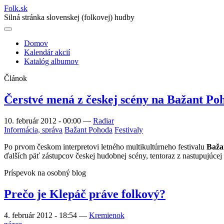
Folk
.
sk
Silná stránka slovenskej (folkovej) hudby
Domov
Kalendár akcií
Main
Katalóg albumov
navigation
Článok
Čerstvé mená z českej scény na Bažant Po
10. február 2012 - 00:00
—
Radiar
Informácia, správa
Bažant Pohoda
Festivaly
Po prvom českom interpretovi letného multikultúrneho festivalu
Baža
ďalších päť zástupcov českej hudobnej scény, tentoraz z nastupujúcej
Príspevok na osobný blog
Prečo je Klepáč práve folkový?
4. február 2012 - 18:54
—
Kremienok