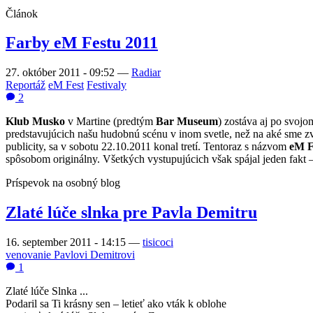
Článok
Farby eM Festu 2011
27. október 2011 - 09:52
—
Radiar
Reportáž
eM Fest
Festivaly
2
Klub Musko
v Martine (predtým
Bar Museum
) zostáva aj po svoj
predstavujúcich našu hudobnú scénu v inom svetle, než na aké sme zv
publicity, sa v sobotu 22.10.2011 konal tretí. Tentoraz s názvom
eM F
spôsobom originálny. Všetkých vystupujúcich však spájal jeden fakt – 
Príspevok na osobný blog
Zlaté lúče slnka pre Pavla Demitru
16. september 2011 - 14:15
—
tisicoci
venovanie Pavlovi Demitrovi
1
Zlaté lúče Slnka ...
Podaril sa Ti krásny sen – letieť ako vták k oblohe