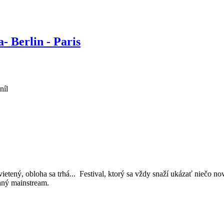
- Berlin - Paris
níl
svietený, obloha sa trhá... Festival, ktorý sa vždy snaží ukázať niečo 
haný mainstream.