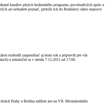
desiatkami kanálov plných hodnotného programu, povzbudivých správ a
erých asi nebudete poznať, pretože ich do Bratislavy nikto nepozve
átori rozhodli zaspomínať aj tento rok a pripravili pre vás
ach) a uskutoční sa v stredu 7.12.2011 od 17:00.
 scénách Prahy a Berlína můžete jen na VII. Mezinárodním