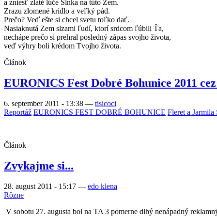
a zniesť zlaté lúče Slnka na túto Zem.
Zrazu zlomené krídlo a veľký pád.
Prečo? Veď ešte si chcel svetu toľko dať.
Nasiaknutá Zem slzami ľudí, ktorí srdcom ľúbili Ťa,
nechápe prečo si prehral posledný zápas svojho života,
veď výhry boli krédom Tvojho života.
Článok
EURONICS Fest Dobré Bohunice 2011 ce
6. september 2011 - 13:38
—
tisicoci
Reportáž
EURONICS FEST DOBRÉ BOHUNICE
Fleret a Jarmila
Článok
Zvykajme si...
28. august 2011 - 15:17
—
edo klena
Rôzne
V sobotu 27. augusta bol na TA 3 pomerne dlhý nenápadný reklamný v