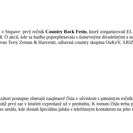
ík v Stupave prvý ročník
Country Rock Festu
, ktorý zorganizovali
roll. O akcii, kde sa hudba popreplietavala s úsmevnými divadelnými a 
ia Ivan Terry Zeman & Harvestri, zábavná country skupina OuKeY,
zátori postupne zbierajú zaujímavé čísla v súvislosti s pätnástym ročn
 totiž prvý raz v histórii vypredaný už v predstihu. K tomuto číslu treba 
ého areálu, kde dostali špeciálnu pásku s telefónnym kontaktom na jeho