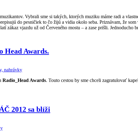
uzikantov. Vybrali sme si takých, ktorých muziku máme radi a vlastne
prepisujú do pesničiek to čo žijú a vidia okolo seba. Priznávam, že som 
 platí zákaz vjazdu už od Červeného mostu – a zase prišli. Jednoducho 
io Head Awards.
, nahrávky
en
Radio_Head Awards
. Touto cestou by sme chceli zagratulovať kape
Č 2012 sa blíži
ly