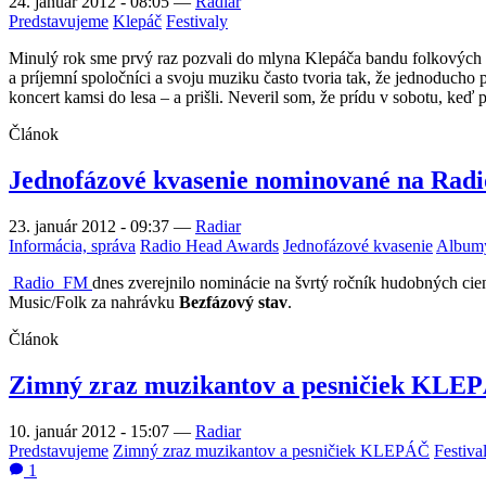
24. január 2012 - 08:05
—
Radiar
Predstavujeme
Klepáč
Festivaly
Minulý rok sme prvý raz pozvali do mlyna Klepáča bandu folkových m
a príjemní spoločníci a svoju muziku často tvoria tak, že jednoducho 
koncert kamsi do lesa – a prišli. Neveril som, že prídu v sobotu, keď
Článok
Jednofázové kvasenie nominované na Rad
23. január 2012 - 09:37
—
Radiar
Informácia, správa
Radio Head Awards
Jednofázové kvasenie
Albumy
Radio_FM
dnes zverejnilo nominácie na švrtý ročník hudobných ci
Music/Folk za nahrávku
Bezfázový stav
.
Článok
Zimný zraz muzikantov a pesničiek KLEPÁ
10. január 2012 - 15:07
—
Radiar
Predstavujeme
Zimný zraz muzikantov a pesničiek KLEPÁČ
Festiva
1