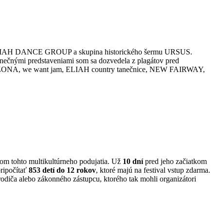
 ELIAH DANCE GROUP a skupina historického šermu URSUS.
tanečnými predstaveniami som sa dozvedela z plagátov pred
 ARIZONA, we want jam, ELIAH country tanečnice, NEW FAIRWAY,
íkom tohto multikultúrneho podujatia. Už
10 dní
pred jeho začiatkom
pripočítať
853 detí do 12 rokov
, ktoré majú na festival vstup zdarma.
 rodiča alebo zákonného zástupcu, ktorého tak mohli organizátori