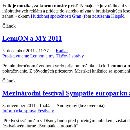
Folk je muzika, za ktorou musíte prísť
. Nenájdete ju v rádiu ani v
inšpiratívnych reklám a prídete do starého mlyna v bratislavských les
zahrať - okrem
Hudobnej spoločnosti Gran
(
fb
)a
združenia Klepáč
.
Článok
LennON a MY 2011
5. december 2011 - 11:37
—
Radiar
Predstavujeme
Lennon a my
Tlačové správy
Po minuloročnom úvodnom vrelo prijatom ročníku akcie
Lennon a 
pokračovanie. Z pôvodných priestorov Mestskej knižnice sa spomienko
Článok
Mezinárodní festival Sympatie europarku
8. november 2011 - 15:44
—
Anonymný (bez overenia)
Informácia, správa
Festivaly
Předvést své umění v Disneylandu před početným publikem, získat 
festivalovém turné „Sympatie europarků“