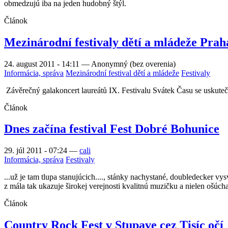
obmedzujú iba na jeden hudobný štýl.
Článok
Mezinárodní festivaly dětí a mládeže Praha
24. august 2011 - 14:11
—
Anonymný (bez overenia)
Informácia, správa
Mezinárodní festival dětí a mládeže
Festivaly
Závěrečný galakoncert laureátů IX. Festivalu Svátek Času se uskuteč
Článok
Dnes začína festival Fest Dobré Bohunice
29. júl 2011 - 07:24
—
cali
Informácia, správa
Festivaly
...už je tam tlupa stanujúcich...., stánky nachystané, doubledecker vy
z mála tak ukazuje širokej verejnosti kvalitnú muzičku a nielen ošúc
Článok
Country Rock Fest v Stupave cez Tisíc očí