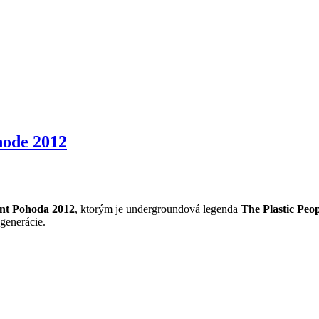
hode 2012
nt Pohoda 2012
, ktorým je undergroundová legenda
The Plastic Peop
 generácie.