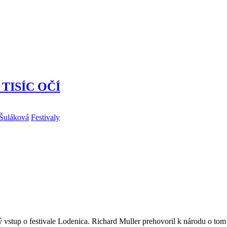
z TISÍC OČÍ
 Šuláková
Festivaly
stup o festivale Lodenica. Richard Muller prehovoril k národu o tom a