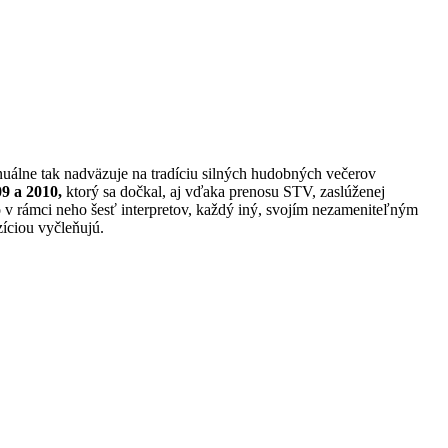
nuálne tak nadväzuje na tradíciu silných hudobných večerov
9 a 2010,
ktorý sa dočkal, aj vďaka prenosu STV, zaslúženej
 v rámci neho šesť interpretov, každý iný, svojím nezameniteľným
zíciou vyčleňujú.