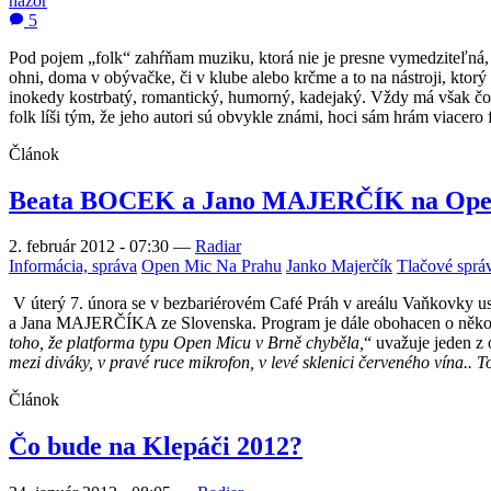
názor
5
Pod pojem „folk“ zahŕňam muziku, ktorá nie je presne vymedziteľná, al
ohni, doma v obývačke, či v klube alebo krčme a to na nástroji, ktorý
inokedy kostrbatý, romantický, humorný, kadejaký. Vždy má však čos
folk líši tým, že jeho autori sú obvykle známi, hoci sám hrám viacero 
Článok
Beata BOCEK a Jano MAJERČÍK na Op
2. február 2012 - 07:30
—
Radiar
Informácia, správa
Open Mic Na Prahu
Janko Majerčík
Tlačové sprá
V úterý 7. února se v bezbariérovém Café Práh v areálu Vaňkovky 
a Jana MAJERČÍKA ze Slovenska. Program je dále obohacen o několik
toho, že platforma typu Open Micu v Brně chyběla,
“ uvažuje jeden z
mezi diváky, v pravé ruce mikrofon, v levé sklenici červeného vína.. To
Článok
Čo bude na Klepáči 2012?