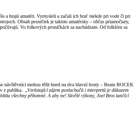
 a hrajú amatéri. Vymysleli a začali ich hrať niekde pri vode či pri
strojoch. Obsah pesničiek je takisto amatérsky – občas priamočiary,
 počúvajú. Vo folkových pesničkách sa nachádzam. Od folklóru sa
se návštěvníci mohou těšit hned na dva hlavní hosty – Beatu BOCEK
v z publika.
„
Vzrůstající zájem posluchačů i interpretů je důkazem
ltila všechny přítomné. A aby ne! Skvělé výkony, Joel Bros tančící