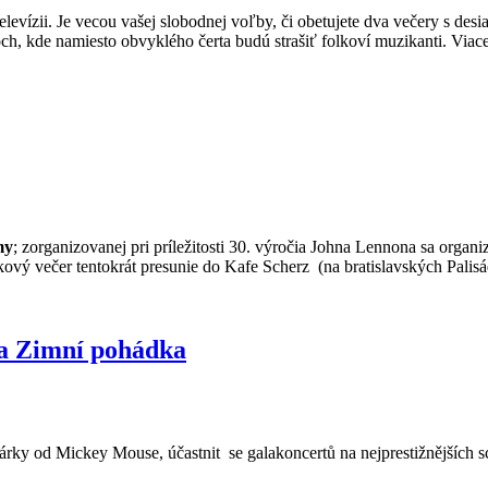
 televízii. Je vecou vašej slobodnej voľby, či obetujete dva večery s 
och, kde namiesto obvyklého čerta budú strašiť folkoví muzikanti. Viac
my
; zorganizovanej pri príležitosti 30. výročia Johna Lennona sa organiz
vý večer tentokrát presunie do Kafe Scherz (na bratislavských Palisád
 a Zimní pohádka
dárky od Mickey Mouse, účastnit
se galakoncertů na nejprestižnějších