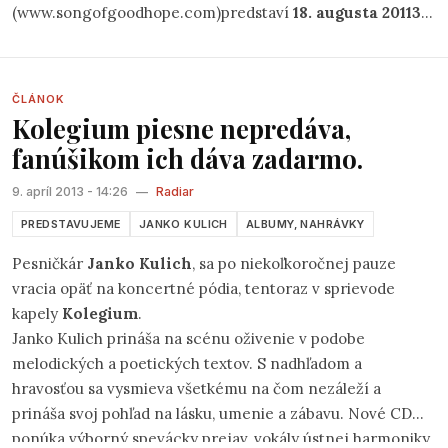
(www.songofgoodhope.com)predstaví
18. augusta 20113
v
Ateliéri Babylon. Prvých sto vstupeniek v zvýhodnenej
cene 25 eur je už k dispozícii na stránkach
http://orepole.interticket.sk .Hansard kráča na sólovej
ČLÁNOK
dráhe v šľapajach Leonarda Cohena, Boba Dylana či
Kolegium piesne nepredáva,
Brucea Springsteena a medzi veľkých fanúšikov jeho
fanúšikom ich dáva zadarmo.
hudby patria aj také celebrity ako Bono Vox či Eddie
Vedder.
9. apríl 2013 - 14:26
—
Radiar
PREDSTAVUJEME
JANKO KULICH
ALBUMY, NAHRÁVKY
Pesničkár
Janko Kulich
, sa po niekoľkoročnej pauze
vracia opäť na koncertné pódia, tentoraz v sprievode
kapely
Kolegium
.
Janko Kulich prináša na scénu oživenie v podobe
melodických a poetických textov. S nadhľadom a
hravosťou sa vysmieva všetkému na čom nezáleží a
prináša svoj pohľad na lásku, umenie a zábavu. Nové CD
ponúka výborný spevácky prejav, vokály ústnej harmoniky,