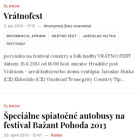
ČLÁNOK
Vrátnofest
2. jún 2013 - 11:15
—
Anonymný (bez overenia)
INFORMÁCIA, SPRÁVA
VRÁTNO FEST
JAROSLAV HUTKA
FESTIVALY
pozvánka na festival country a folk hudby VRÁTNO FEST
dátum: 15.6.2013 od 16:00 hod. miesto: Hradište pod
Vrátnom - areál kultúrneho domu vystúpia: Jaroslav Hutka
(CZ) Eldorádo (CZ) Vinohrad Tensegrity Country Tip
vstupné: predpredaj 5,-€ na mieste 7,-€ informácie:
www.hradistepodvratnom.sk
https://www.facebook.com/pages/Vr%C3%A1tnofest/4023
ČLÁNOK
Špeciálne spiatočné autobusy na
festival Bažant Pohoda 2013
23. apríl 2013 - 12:47
—
Radiar