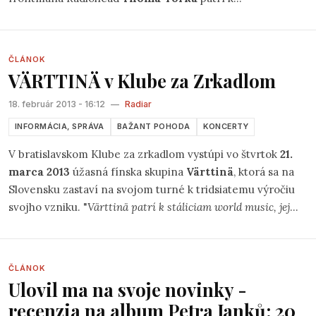
najsledovanejším hudobným telesám súčasnosti, ich
album
Amok
, ktorý vyjde budúci týždeň, zase k
najočakávanejším nahrávkam tohto roka. „
Sú chvíle, keď je
ČLÁNOK
šťastím robiť promotéra,
“ hovorí na margo potvrdenia
VÄRTTINÄ v Klube za Zrkadlom
Atoms for Peace riaditeľ festivalu Michal Kaščák.
18. február 2013 - 16:12
—
Radiar
INFORMÁCIA, SPRÁVA
BAŽANT POHODA
KONCERTY
V bratislavskom Klube za zrkadlom vystúpi vo štvrtok
21.
marca 2013
úžasná fínska skupina
Värttinä
, ktorá sa na
Slovensku zastaví na svojom turné k tridsiatemu výročiu
svojho vzniku. "
Värttinä patrí k stáliciam world music, jej
koncerty sú vždy sviatkom plným vášne a radosti z hudby.
Sme radi, že ich strhujúca hudba zaznie na Slovensku opäť
naživo, komorný priestor Klubu Za zrkadlom sľubuje
ČLÁNOK
intenzívny a výnimočný zážitok,
" hovorí Michal Kaščák z
Ulovil ma na svoje novinky -
agentúry Pohoda Festival, ktorá koncert organizuje.
recenzia na album Petra Janků: 20