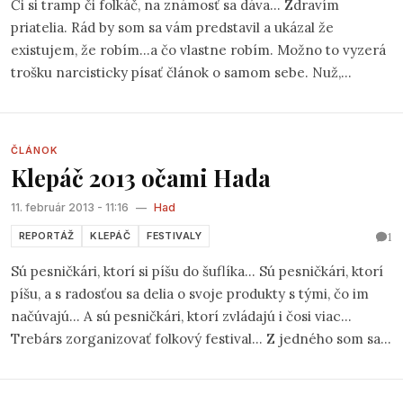
Či si tramp či folkáč, na známosť sa dáva... Zdravím
priatelia. Rád by som sa vám predstavil a ukázal že
existujem, že robím...a čo vlastne robím. Možno to vyzerá
trošku narcisticky písať článok o samom sebe. Nuž,
kažodpádne je to možnosť ako sa prezentovať. Začal by
som tým, že sa volám
Mário Drgoňa
a študujem na
konzervatóriu v Nitre herectvo. Už šesť alebo sedem
ČLÁNOK
rokov hrám na gitaru (Mám osemnásť rokov) a štyri roky
Klepáč 2013 očami Hada
som hrával tvrdšiu muziku, od čoho som upustil.
11. február 2013 - 11:16
—
Had
1
REPORTÁŽ
KLEPÁČ
FESTIVALY
Sú pesničkári, ktorí si píšu do šuflíka... Sú pesničkári, ktorí
píšu, a s radosťou sa delia o svoje produkty s tými, čo im
načúvajú... A sú pesničkári, ktorí zvládajú i čosi viac...
Trebárs zorganizovať folkový festival... Z jedného som sa
vrátil včera pred polnocou, a hoc vonku medzičasom
znova zem pokryla snehová emulzia bolo mi letno, a to nie