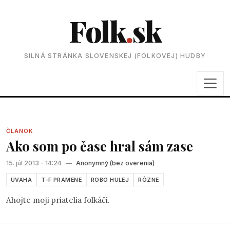
Folk
.
sk
SILNÁ STRÁNKA SLOVENSKEJ (FOLKOVEJ) HUDBY
ČLÁNOK
Ako som po čase hral sám zase
15. júl 2013 - 14:24
—
Anonymný (bez overenia)
ÚVAHA
T-F PRAMENE
ROBO HULEJ
RÔZNE
Ahojte moji priatelia folkáči.