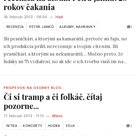
rokov čakania
18. február 2013 - 08:54
—
Had
1
RECENZIA
PETER JANKŮ
ALBUMY, NAHRÁVKY
Sú pesničkári, s ktorými sa kamarátiš, pretože sú fajn, no
ich produkcia príliš nerezonuje s tvojím cítením. Sú
pesničkári, s ktorými sa nekamarátiš... Možno preto, že
ľudsky sú Ti vzdialení, no ak ide o ich tvorbu visíš im na
perách...bo ako píšu Ti je blízke. A sú, našťastie, aj
pesničkári, (nazvem ich dva v jednom), ktorí sú akousi
spojnicou už vymenovaných prototypov... Medzi nich (u
PRÍSPEVOK NA OSOBNÝ BLOG
mňa) patrí aj Peter Janků.
Či si tramp a či folkáč, čítaj
pozorne...
17. február 2013 - 11:13
—
Mario
2
NITRA
KONCERTY
HUDBA
FOLK