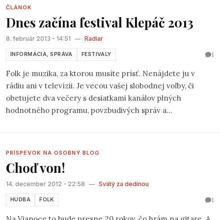
len preto, že išlo o Prvý letný folkový festival. Jeho tatkom
ČLÁNOK
„predstaveným“ je „rolnička“ Kremienok (Dušan Francú).
Dnes začína festival Klepáč 2013
8. február 2013 - 14:51
—
Radiar
1
INFORMÁCIA, SPRÁVA
FESTIVALY
Folk je muzika, za ktorou musíte prísť. Nenájdete ju v
rádiu ani v televízii. Je vecou vašej slobodnej voľby, či
obetujete dva večery s desiatkami kanálov plných
hodnotného programu, povzbudivých správ a
inšpiratívnych reklám a prídete do starého mlyna v
bratislavských lesoch, kde namiesto obvyklého čerta budú
strašiť folkoví muzikanti. Viacerých asi nebudete poznať,
PRÍSPEVOK NA OSOBNÝ BLOG
pretože ich do Bratislavy nikto nepozve zahrať - okrem
Choď von!
Hudobnej spoločnosti Gran (fb)a združenia Klepáč. Dajte
vedieť kamarátom a príďte sa stretnúť s fajn ľuďmi a s
14. december 2012 - 22:58
—
Svätý za dedinou
pesničkami, ktoré sa nielen spievajú, ale hlavne žijú.
1
HUDBA
FOLK
Na Vianoce to bude presne 20 rokov, čo hrám na gitare. A