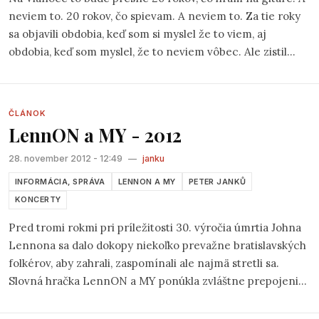
neviem to. 20 rokov, čo spievam. A neviem to. Za tie roky
sa objavili obdobia, keď som si myslel že to viem, aj
obdobia, keď som myslel, že to neviem vôbec. Ale zistil
som, že nie je vôbec podstatné, či to viem alebo neviem.
Podstatné je, či hudba vo mne je, alebo nie je. Veľmi dlhú
dobu nebola. Naposledy som ju v sebe vnímal, keď som
ČLÁNOK
hrával v nemenovanej pop/rockovej kapele.
LennON a MY - 2012
28. november 2012 - 12:49
—
janku
INFORMÁCIA, SPRÁVA
LENNON A MY
PETER JANKŮ
KONCERTY
Pred tromi rokmi pri príležitosti 30. výročia úmrtia Johna
Lennona sa dalo dokopy niekoľko prevažne bratislavských
folkérov, aby zahrali, zaspomínali ale najmä stretli sa.
Slovná hračka LennON a MY ponúkla zvláštne prepojenie
medzi legendou svetovej muziky, jeho odkazom a
produkciou, nad zaradením ktorej do ohraničenej kolonky