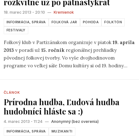
rozkvitne už po pätnástykrát
18. marec 2013 - 20:10
—
Kremienok
INFORMÁCIA, SPRÁVA
FOLKOVÁ JAR
POHODA
FOLKTÓN
FESTIVALY
Folkový klub v Partizánskom organizuje v piatok
19. apríla
2013
v poradí už
15. ročník
regionálnej prehliadky
pôvodnej folkovej tvorby. Vo vyše dvojhodinovom
programe vo veľkej sále Domu kultúry si od 19. hodiny
môžete vypočuť domácu skupinu
Folktón
, pesničkára
Tipeho
z Krásna, skupinu
Pohoda
z Topoľčian, ale aj hostí
– pesničkára
Mária Drgoňu
z Nitry a skupinu
Jasoň
zo
ČLÁNOK
Sklených Teplíc. Vstupné je ako vždy dobrovoľné...
Prírodna hudba, Ľudová hudba
hudobníci hláste sa :)
4. marec 2013 - 11:24
—
Anonymný (bez overenia)
INFORMÁCIA, SPRÁVA
MUZIKANTI