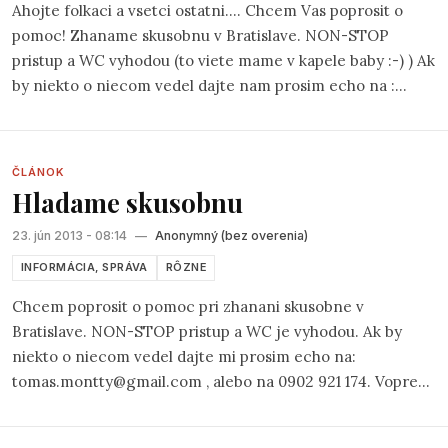
Ahojte folkaci a vsetci ostatni.... Chcem Vas poprosit o
pomoc! Zhaname skusobnu v Bratislave. NON-STOP
pristup a WC vyhodou (to viete mame v kapele baby :-) ) Ak
by niekto o niecom vedel dajte nam prosim echo na :
tomas.montty@gmail.com alebo 0902 921 174. Vopred
dakujem. Tomas
ČLÁNOK
Hladame skusobnu
23. jún 2013 - 08:14
—
Anonymný (bez overenia)
INFORMÁCIA, SPRÁVA
RÔZNE
Chcem poprosit o pomoc pri zhanani skusobne v
Bratislave. NON-STOP pristup a WC je vyhodou. Ak by
niekto o niecom vedel dajte mi prosim echo na:
tomas.montty@gmail.com , alebo na 0902 921 174. Vopred
Vam pekne dakujem. Tomas