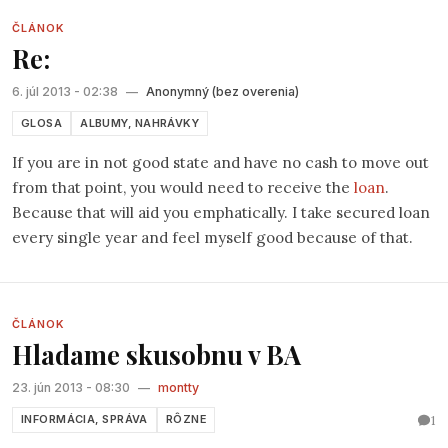
ČLÁNOK
Re:
6. júl 2013 - 02:38
—
Anonymný (bez overenia)
GLOSA
ALBUMY, NAHRÁVKY
If you are in not good state and have no cash to move out
from that point, you would need to receive the
loan
.
Because that will aid you emphatically. I take secured loan
every single year and feel myself good because of that.
ČLÁNOK
Hladame skusobnu v BA
23. jún 2013 - 08:30
—
montty
1
INFORMÁCIA, SPRÁVA
RÔZNE