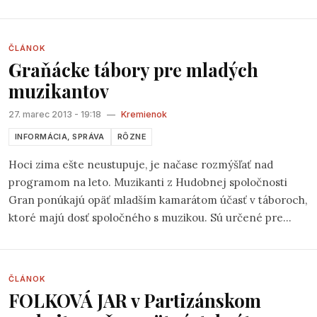
príjemné gitarové aranže, nechýbajú na ňom skúsení
muzikanti a hlavne piesne, ktoré potešia každého. My sme
sa s úspešným textárom a v súčasnosti aj producentom
ČLÁNOK
Graňácke tábory pre mladých
žiarskeho Céčka stretli a položili mu zopár otázok.
muzikantov
27. marec 2013 - 19:18
—
Kremienok
INFORMÁCIA, SPRÁVA
RÔZNE
Hoci zima ešte neustupuje, je načase rozmýšľať nad
programom na leto. Muzikanti z Hudobnej spoločnosti
Gran ponúkajú opäť mladším kamarátom účasť v táboroch,
ktoré majú dosť spoločného s muzikou. Sú určené pre
staršie decká a dorast. Virtuózna hra na hudobnom
nástroji nie je podmienkou účasti, zato chuť muzicírovať a
zapadnúť do dobrej partie áno.
ČLÁNOK
FOLKOVÁ JAR v Partizánskom