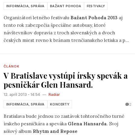
INFORMÁCIA, SPRÁVA
BAŽANT POHODA
FESTIVALY
Organizátori letného festivalu
Bažant Pohoda 2013
aj
tento rok zabezpečia špeciálne autobusy, ktoré
návštevníkov dopravia z troch slovenských a dvoch
českých miest rovno k bránam trenčianskeho letiska a po
jeho skončení ich zase odvezú pohodlne a bezpečne
domov. „
Špeciálnu festivalovú dopravu pripravujeme pre
našich návštevníkov už niekoľko rokov, je štandardom na
ČLÁNOK
veľkých európskych festivaloch,
“ hovorí Ľubica Ščambová zo
V Bratislave vystúpi írsky spevák a
spoločnosti Pohoda Festival.
pesničkár Glen Hansard.
12. apríl 2013 - 14:54
—
Radiar
2
INFORMÁCIA, SPRÁVA
KONCERTY
Bratislava bude jednou zo zastávok tohtoročného turné
írskeho pesničkára a speváka
Glena Hansarda
. Svoj
sólový album
Rhytm and Repose