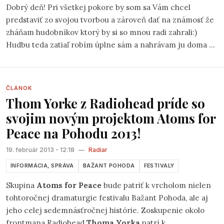
Dobrý deň! Pri všetkej pokore by som sa Vám chcel
predstaviť zo svojou tvorbou a zároveň dať na známosť že
zháňam hudobníkov ktorý by si so mnou radi zahrali:)
Hudbu teda zatiaľ robím úplne sám a nahrávam ju doma v
provizórnych podmienkach no veľmi rád by som chcel
hrať s kapelou aj naživo a to čo najviac, tak si to zvážte
prípadny záujemcovia :)) Mám rád ľudovú hudbu slovenskú
ČLÁNOK
preto by som určite túto vlastnosť odcenil :)
Thom Yorke z Radiohead príde so
svojim novým projektom Atoms for
Peace na Pohodu 2013!
19. február 2013 - 12:18
—
Radiar
INFORMÁCIA, SPRÁVA
BAŽANT POHODA
FESTIVALY
Skupina
Atoms for Peace
bude patriť k vrcholom nielen
tohtoročnej dramaturgie festivalu Bažant Pohoda, ale aj
jeho celej sedemnásťročnej histórie. Zoskupenie okolo
frontmana Radiohead
Thoma Yorka
patrí k