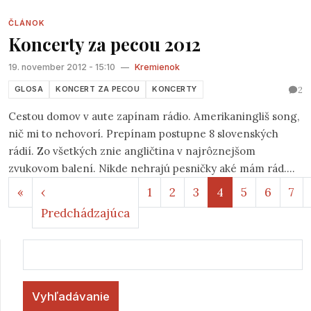
"folk" sa vedú rôzne ale stále pretrvávajúce diskusie.
ČLÁNOK
Koncerty za pecou 2012
19. november 2012 - 15:10
—
Kremienok
2
GLOSA
KONCERT ZA PECOU
KONCERTY
Cestou domov v aute zapínam rádio. Amerikaningliš song,
nič mi to nehovorí. Prepínam postupne 8 slovenských
rádií. Zo všetkých znie angličtina v najrôznejšom
zvukovom balení. Nikde nehrajú pesničky aké mám rád.
Stránkovanie
No, čo už, USB kľúč s mojimi obľúbenými som zabudol, ale
Prvá strana
«
‹
1
2
3
4
5
6
7
aspoň si môžem v hlave znova prehrať to, čo som práve
Predchádzajúca strana
Predchádzajúca
počul. Vraciam sa totižto z prvého Koncertu Za pecou
tejto sezóny.
Vyhľadávanie