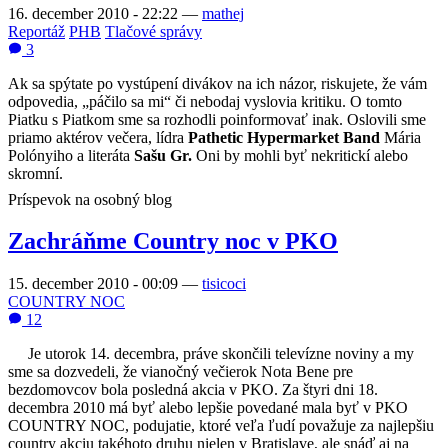
16. december 2010 - 22:22
—
mathej
Reportáž
PHB
Tlačové správy
3
Ak sa spýtate po vystúpení divákov na ich názor, riskujete, že vám
odpovedia, „páčilo sa mi“ či nebodaj vyslovia kritiku. O tomto
Piatku s Piatkom sme sa rozhodli poinformovať inak. Oslovili sme
priamo aktérov večera, lídra
Pathetic Hypermarket Band
Mária
Polónyiho a literáta
Sašu Gr.
Oni by mohli byť nekritickí alebo
skromní.
Príspevok na osobný blog
Zachráňme Country noc v PKO
15. december 2010 - 00:09
—
tisicoci
COUNTRY NOC
12
Je utorok 14. decembra, práve skončili televízne noviny a my
sme sa dozvedeli, že vianočný večierok Nota Bene pre
bezdomovcov bola posledná akcia v PKO. Za štyri dni 18.
decembra 2010 má byť alebo lepšie povedané mala byť v PKO
COUNTRY NOC, podujatie, ktoré veľa ľudí považuje za najlepšiu
country akciu takéhoto druhu nielen v Bratislave, ale sná
ď aj na