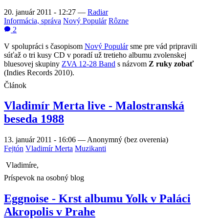
20. január 2011 - 12:27
—
Radiar
Informácia, správa
Nový Populár
Rôzne
2
V spolupráci s časopisom
Nový Populár
sme pre vád pripravili
súťaž o tri kusy CD v poradí už tretieho albumu zvolenskej
bluesovej skupiny
ZVA 12-28 Band
s názvom
Z ruky zobať
(Indies Records 2010).
Článok
Vladimír Merta live - Malostranská
beseda 1988
13. január 2011 - 16:06
—
Anonymný (bez overenia)
Fejtón
Vladimír Merta
Muzikanti
Vladimíre,
Príspevok na osobný blog
Eggnoise - Krst albumu Yolk v Paláci
Akropolis v Prahe