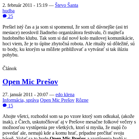
2. február 2011 - 15:19
—
Števo Šanta
hudba
25
Prešiel istý čas a ja som si spomenul, že som už dávnejšie (asi tri
mesiace) neoslovil žiadneho organizátora festivalu, či majiteľa
hudobného klubu. Tak som si dal nové kolo mailovej komunikácie,
hoci viem, že je to úplne zbytočná robota. Ale rituály sú dôležité, sú
to body, ku ktorým sa môžete približovať a vytvárať si tak ilúziu
pohybu.
Článok
Open Mic Prešov
27. január 2011 - 20:07
—
edo klena
Informácia, správa
Open Mic Prešov
Rôzne
15
Ahojte všetci, rozhodol som sa po vzore ktorý som odkukal, (akože
inak), z Čiech, uskutočňovať aj v Prešove mesačne folkové večery s
možnosťou vystúpenia pre všetkých, ktorí si myslia, že majú čo
povedať ale, nemajú kde a komu hrať, prípadne prečítať svoju
báseň. Volať sa to bude
Open Mic Prešov
a vystúpenia budú v