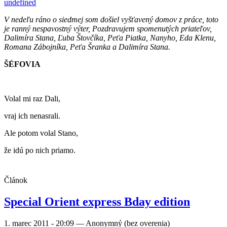
undefined
V nedeľu ráno o siedmej som došiel vyšťavený domov z práce, toto
je ranný nespavostný výter, Pozdravujem spomenutých priateľov,
Dalimíra Stana, Ľuba Štovčíka, Peťa Piatka, Nanyho, Eda Klenu,
Romana Zábojníka, Peťa Šranka a Dalimíra Stana.
ŠÉFOVIA
Volal mi raz Dali,
vraj ich nenasrali.
Ale potom volal Stano,
že idú po nich priamo.
Článok
Special Orient express Bday edition
1. marec 2011 - 20:09
—
Anonymný (bez overenia)