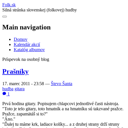
Folk
.
sk
Silná stránka slovenskej (folkovej) hudby
Main navigation
Domov
Kalendár akcií
Katalóg albumov
Príspevok na osobný blog
Prašníky
17. marec 2011 - 23:58
—
Števo Šanta
hudba
gitara
1
Prvá hodina gitary. Popisujem chlapcovi jednotlivé časti nástroja.
"Toto je telo gitary, toto hmatník a na hmatníku sú takzvané pražce.
Pražce, zapamätáš si to?"
"Áno."
"Ďalej tu máme krk, ladiace kolíky... a z druhej strany drží struny