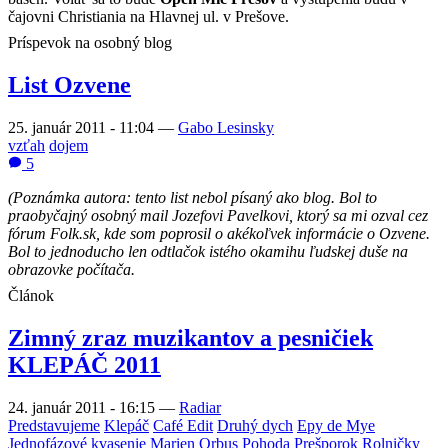
čajovni Christiania na Hlavnej ul. v Prešove.
Príspevok na osobný blog
List Ozvene
25. január 2011 - 11:04
—
Gabo Lesinsky
vzťah
dojem
5
(Poznámka autora: tento list nebol písaný ako blog. Bol to
praobyčajný osobný mail Jozefovi Pavelkovi, ktorý sa mi ozval cez
fórum Folk.sk, kde som poprosil o akékoľvek informácie o Ozvene.
Bol to jednoducho len odtlačok istého okamihu ľudskej duše na
obrazovke počítača.
Článok
Zimný zraz muzikantov a pesničiek
KLEPÁČ 2011
24. január 2011 - 16:15
—
Radiar
Predstavujeme
Klepáč
Café Edit
Druhý dych
Epy de Mye
Jednofázové kvasenie
Marien
Orbus
Pohoda
Prešporok
Rolničky