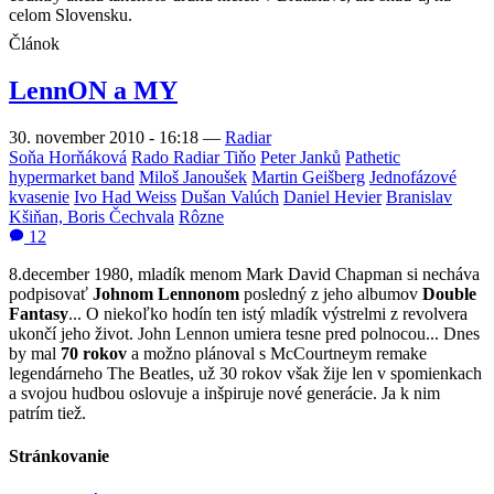
celom Slovensku.
Článok
LennON a MY
30. november 2010 - 16:18
—
Radiar
Soňa Horňáková
Rado Radiar Tiňo
Peter Janků
Pathetic
hypermarket band
Miloš Janoušek
Martin Geišberg
Jednofázové
kvasenie
Ivo Had Weiss
Dušan Valúch
Daniel Hevier
Branislav
Kšiňan, Boris Čechvala
Rôzne
12
8.december 1980, mladík menom Mark David Chapman si necháva
podpisovať
Johnom Lennonom
posledný z jeho albumov
Double
Fantasy
... O niekoľko hodín ten istý mladík výstrelmi z revolvera
ukončí jeho život. John Lennon umiera tesne pred polnocou... Dnes
by mal
70 rokov
a možno plánoval s McCourtneym remake
legendárneho The Beatles, už 30 rokov však žije len v spomienkach
a svojou hudbou oslovuje a inšpiruje nové generácie. Ja k nim
patrím tiež.
Stránkovanie