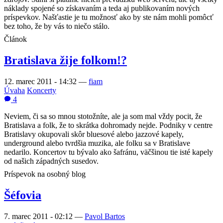
náklady spojené so získavaním a teda aj publikovaním nových
príspevkov. Našťastie je tu možnosť ako by ste nám mohli pomôcť
bez toho, že by vás to niečo stálo.
Článok
Bratislava žije folkom!?
12. marec 2011 - 14:32
—
fiam
Úvaha
Koncerty
4
Neviem, či sa so mnou stotožníte, ale ja som mal vždy pocit, že
Bratislava a folk, že to skrátka dohromady nejde. Podniky v centre
Bratislavy okupovali skôr bluesové alebo jazzové kapely,
underground alebo tvrdšia muzika, ale folku sa v Bratislave
nedarilo. Koncertov tu bývalo ako šafránu, väčšinou tie isté kapely
od našich západných susedov.
Príspevok na osobný blog
Šéfovia
7. marec 2011 - 02:12
—
Pavol Bartos