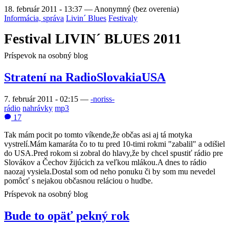
18. február 2011 - 13:37
—
Anonymný (bez overenia)
Informácia, správa
Livin´ Blues
Festivaly
Festival LIVIN´ BLUES 2011
Príspevok na osobný blog
Stratení na RadioSlovakiaUSA
7. február 2011 - 02:15
—
-noriss-
rádio
nahrávky
mp3
17
Tak mám pocit po tomto víkende,že občas asi aj tá motyka
vystrelí.Mám kamaráta čo to tu pred 10-timi rokmi "zabalil" a odišiel
do USA.Pred rokom si zobral do hlavy,že by chcel spustiť rádio pre
Slovákov a Čechov žijúcich za veľkou mlákou.A dnes to rádio
naozaj vysiela.Dostal som od neho ponuku či by som mu nevedel
pomôcť s nejakou občasnou reláciou o hudbe.
Príspevok na osobný blog
Bude to opäť pekný rok