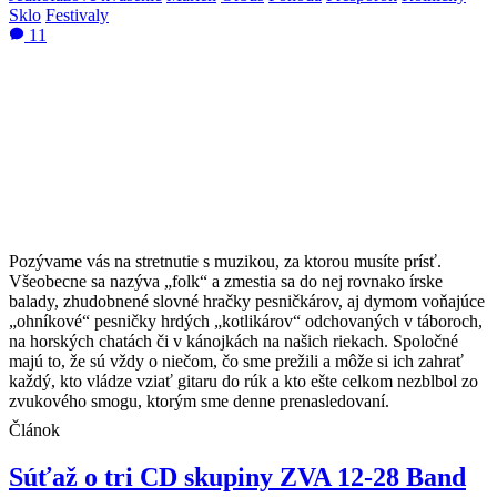
Sklo
Festivaly
11
Pozývame vás na stretnutie s muzikou, za ktorou musíte prísť.
Všeobecne sa nazýva „folk“ a zmestia sa do nej rovnako írske
balady, zhudobnené slovné hračky pesničkárov, aj dymom voňajúce
„ohníkové“ pesničky hrdých „kotlikárov“ odchovaných v táboroch,
na horských chatách či v kánojkách na našich riekach. Spoločné
majú to, že sú vždy o niečom, čo sme prežili a môže si ich zahrať
každý, kto vládze vziať gitaru do rúk a kto ešte celkom nezblbol zo
zvukového smogu, ktorým sme denne prenasledovaní.
Článok
Súťaž o tri CD skupiny ZVA 12-28 Band