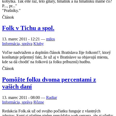
kobylka. Tak ešte raz, telo gitary, hmatník a na hmatníku máme čo?
P..., pr..."
"Prašníky."
Článok
Folk v Tichu a spol.
13. marec 2011 - 12:21
—
milos
Informácia, správa
Kluby
Voľne nadviažem a doplním článok Bratislava žije folkom!?, ktorý
konštatuje príjemný fakt, že už aj v Bratislave sa objavujú miesta,
kde sa dá chodiť na folkovú (a folku príbuznú) hudbu.
Článok
Pomôžte folku dvoma percentami z
vašich daní
13. marec 2011 - 08:00
—
Radiar
Informácia, správa
Rôzne
Redakcia Folk.sk už od svojho počiatku funguje z vlastných
zdrojov. Sami si platíme nielen prevádzku web servera, ale aj všetky