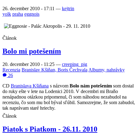
26. december 2010 - 17:11
—
kejtrin
yolk
praha
eggnois
Článok
Bolo mi potešením
20. december 2010 - 11:25
—
creeping_pig
Recenzia
Branislav Kšiňan, Boris Čechvala
Albumy, nahrávky
26
CD
Branislava Kšiňana
s názvom
Bolo nám potešením
som dostal
do ruky ešte v lete na Lodenici 2010. V decembri mi Braňo
nenápadnou otázkou pripomenul, či som náhodou nezabudol na
recenziu, čo som mu bol býval sľúbil. Samozrejme, že som zabudol,
tak naprávam staré hriechy.
Článok
Piatok s Piatkom - 26.11. 2010