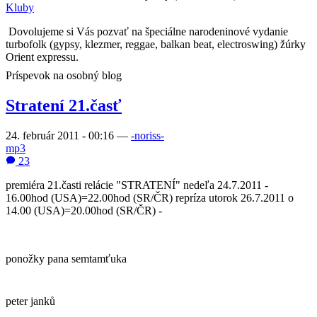
Kluby
Dovolujeme si Vás pozvať na špeciálne narodeninové vydanie
turbofolk (gypsy, klezmer, reggae, balkan beat, electroswing) žúrky
Orient expressu.
Príspevok na osobný blog
Stratení 21.časť
24. február 2011 - 00:16
—
-noriss-
mp3
23
premiéra 21.časti relácie "STRATENÍ" nedeľa 24.7.2011 -
16.00hod (USA)=22.00hod (SR/ČR) repríza utorok 26.7.2011 o
14.00 (USA)=20.00hod (SR/ČR) -
ponožky pana semtamťuka
peter janků