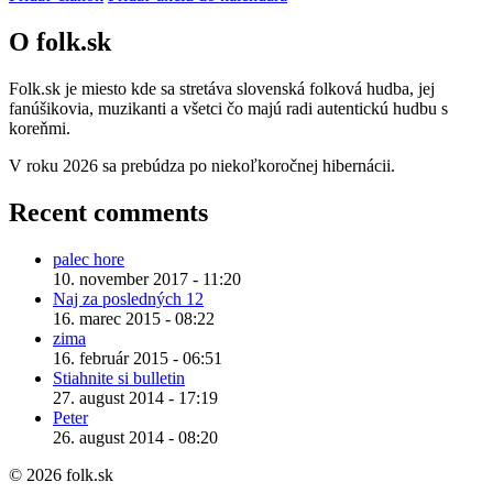
O folk.sk
Folk.sk je miesto kde sa stretáva slovenská folková hudba, jej
fanúšikovia, muzikanti a všetci čo majú radi autentickú hudbu s
koreňmi.
V roku 2026 sa prebúdza po niekoľkoročnej hibernácii.
Recent comments
palec hore
10. november 2017 - 11:20
Naj za posledných 12
16. marec 2015 - 08:22
zima
16. február 2015 - 06:51
Stiahnite si bulletin
27. august 2014 - 17:19
Peter
26. august 2014 - 08:20
© 2026 folk.sk