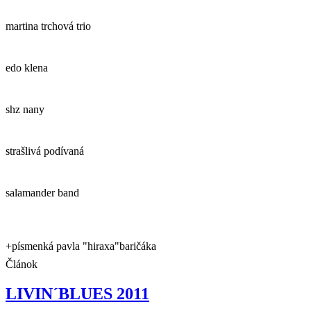
martina trchová trio
edo klena
shz nany
strašlivá podívaná
salamander band
+písmenká pavla "hiraxa"baričáka
Článok
LIVIN´BLUES 2011