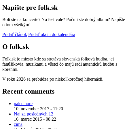
Napíšte pre folk.sk
Boli ste na koncerte? Na festivale? Počuli ste dobrý album? Napíšte
o tom všetkým!
Pridať článok
Pridať akciu do kalendára
O folk.sk
Folk.sk je miesto kde sa stretáva slovenská folková hudba, jej
fanúšikovia, muzikanti a všetci čo majú radi autentickú hudbu s
koreňmi.
V roku 2026 sa prebúdza po niekoľkoročnej hibernácii.
Recent comments
palec hore
10. november 2017 - 11:20
Naj za posledných 12
16. marec 2015 - 08:22
zima