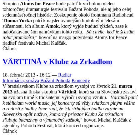
Skupina
Atoms for Peace
bude patriť k vrcholom nielen
tohtoročnej dramaturgie festivalu Bažant Pohoda, ale aj jeho celej
sedemnásťročnej histórie. Zoskupenie okolo frontmana Radiohead
Thoma Yorka
patrí k najsledovanejším hudobným telesám
súčasnosti, ich album
Amok
, ktorý vyjde budúci týždeň, zase k
najočakávanejším nahrávkam tohto roka. „
Sú chvíle, keď je šťastím
robiť promotéra,
“ hovorí na margo potvrdenia Atoms for Peace
riaditeľ festivalu Michal Kaščák.
Článok
VÄRTTINÄ v Klube za Zrkadlom
18. február 2013 - 16:12
—
Radiar
Informácia, správa
Bažant Pohoda
Koncerty
V bratislavskom Klube za zrkadlom vystúpi vo štvrtok
21. marca
2013
úžasná fínska skupina
Värttinä
, ktorá sa na Slovensku zastaví
na svojom turné k tridsiatemu výročiu svojho vzniku. "
Värttinä patrí
k stáliciam world music, jej koncerty sú vždy sviatkom plným vášne
a radosti z hudby. Sme radi, že ich strhujúca hudba zaznie na
Slovensku opäť naživo, komorný priestor Klubu Za zrkadlom
sľubuje intenzívny a výnimočný zážitok,
" hovorí Michal Kaščák z
agentúry Pohoda Festival, ktorá koncert organizuje.
Článok