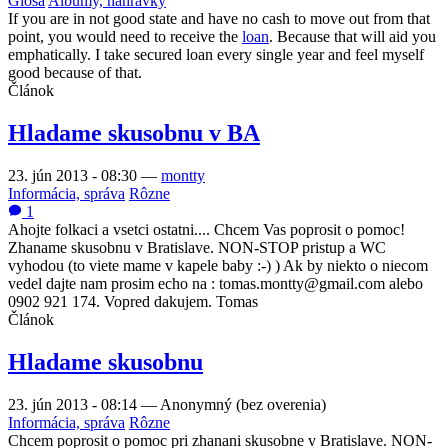
Glosa
Albumy, nahrávky
If you are in not good state and have no cash to move out from that
point, you would need to receive the
loan
. Because that will aid you
emphatically. I take secured loan every single year and feel myself
good because of that.
Článok
Hladame skusobnu v BA
23. jún 2013 - 08:30
—
montty
Informácia, správa
Rôzne
1
Ahojte folkaci a vsetci ostatni.... Chcem Vas poprosit o pomoc!
Zhaname skusobnu v Bratislave. NON-STOP pristup a WC
vyhodou (to viete mame v kapele baby :-) ) Ak by niekto o niecom
vedel dajte nam prosim echo na : tomas.montty@gmail.com alebo
0902 921 174. Vopred dakujem. Tomas
Článok
Hladame skusobnu
23. jún 2013 - 08:14
—
Anonymný (bez overenia)
Informácia, správa
Rôzne
Chcem poprosit o pomoc pri zhanani skusobne v Bratislave. NON-