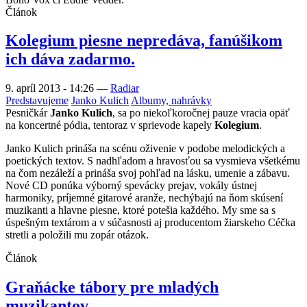
Článok
Kolegium piesne nepredáva, fanúšikom
ich dáva zadarmo.
9. apríl 2013 - 14:26
—
Radiar
Predstavujeme
Janko Kulich
Albumy, nahrávky
Pesničkár
Janko Kulich
, sa po niekoľkoročnej pauze vracia opäť
na koncertné pódia, tentoraz v sprievode kapely
Kolegium
.
Janko Kulich prináša na scénu oživenie v podobe melodických a
poetických textov. S nadhľadom a hravosťou sa vysmieva všetkému
na čom nezáleží a prináša svoj pohľad na lásku, umenie a zábavu.
Nové CD ponúka výborný spevácky prejav, vokály ústnej
harmoniky, príjemné gitarové aranže, nechýbajú na ňom skúsení
muzikanti a hlavne piesne, ktoré potešia každého. My sme sa s
úspešným textárom a v súčasnosti aj producentom žiarskeho Céčka
stretli a položili mu zopár otázok.
Článok
Graňácke tábory pre mladých
muzikantov