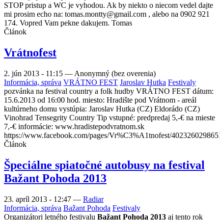
STOP pristup a WC je vyhodou. Ak by niekto o niecom vedel dajte
mi prosim echo na: tomas.montty@gmail.com , alebo na 0902 921
174. Vopred Vam pekne dakujem. Tomas
Článok
Vrátnofest
2. jún 2013 - 11:15
—
Anonymný (bez overenia)
Informácia, správa
VRÁTNO FEST
Jaroslav Hutka
Festivaly
pozvánka na festival country a folk hudby VRÁTNO FEST dátum:
15.6.2013 od 16:00 hod. miesto: Hradište pod Vrátnom - areál
kultúrneho domu vystúpia: Jaroslav Hutka (CZ) Eldorádo (CZ)
Vinohrad Tensegrity Country Tip vstupné: predpredaj 5,-€ na mieste
7,-€ informácie: www.hradistepodvratnom.sk
https://www.facebook.com/pages/Vr%C3%A1tnofest/402326029865
Článok
Špeciálne spiatočné autobusy na festival
Bažant Pohoda 2013
23. apríl 2013 - 12:47
—
Radiar
Informácia, správa
Bažant Pohoda
Festivaly
Organizátori letného festivalu
Bažant Pohoda 2013
aj tento rok