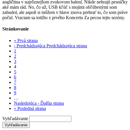
angličtina v najrôznejšom zvukovom balení. Nikde nehrajú pesničky
aké mám rád. No, čo už, USB kľúč s mojimi obľúbenými som
zabudol, ale aspoň si môžem v hlave znova prehrať to, čo som práve
počul. Vraciam sa totižto z prvého Koncertu Za pecou tejto sezóny.
Stránkovanie
«
Prvá strana
‹ Predchádzajúca
Predchádzajúca strana
1
2
3
4
5
6
7
8
9
…
Nasledujúca ›
Ďalšia strana
»
Posledná strana
Vyhľadávanie