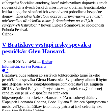
zabezpečia špeciálne autobusy, ktoré návštevníkov dopravia z troch
slovenských a dvoch českých miest rovno k bránam trenčianskeho
letiska a po jeho skončení ich zase odvezú pohodlne a bezpečne
domov. „
Špeciálnu festivalovú dopravu pripravujeme pre našich
návštevníkov už niekoľko rokov, je štandardom na veľkých
európskych festivaloch,
“ hovorí Ľubica Ščambová zo spoločnosti
Pohoda Festival.
Článok
V Bratislave vystúpi írsky spevák a
pesničkár Glen Hansard.
12. apríl 2013 - 14:54
—
Radiar
Informácia, správa
Koncerty
2
Bratislava bude jednou zo zastávok tohtoročného turné írskeho
pesničkára a speváka
Glena Hansarda
. Svoj sólový album
Rhytm
and Repose
(www.songofgoodhope.com)predstaví
18. augusta
20113
v Ateliéri Babylon. Prvých sto vstupeniek v zvýhodnenej
cene 25 eur je už k dispozícii na stránkach
http://orepole.interticket.sk .Hansard kráča na sólovej dráhe v
šľapajach Leonarda Cohena, Boba Dylana či Brucea Springsteena a
medzi veľkých fanúšikov jeho hudby patria aj také celebrity ako
Bono Vox či Eddie Vedder.