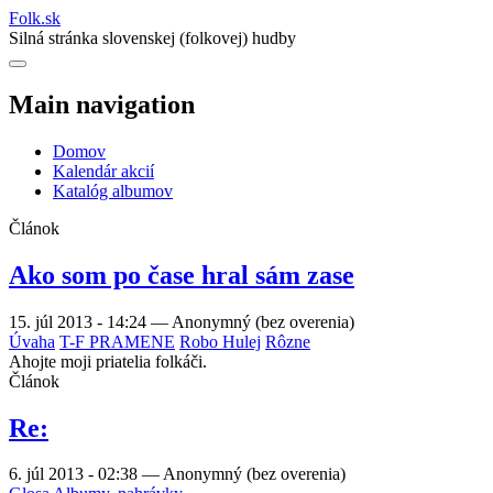
Folk
.
sk
Silná stránka slovenskej (folkovej) hudby
Main navigation
Domov
Kalendár akcií
Katalóg albumov
Článok
Ako som po čase hral sám zase
15. júl 2013 - 14:24
—
Anonymný (bez overenia)
Úvaha
T-F PRAMENE
Robo Hulej
Rôzne
Ahojte moji priatelia folkáči.
Článok
Re:
6. júl 2013 - 02:38
—
Anonymný (bez overenia)