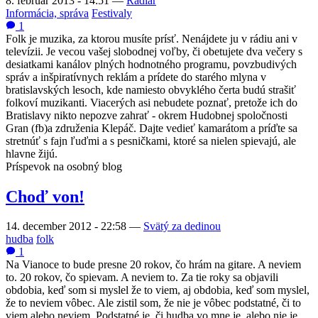
8. február 2013 - 14:51
—
Radiar
Informácia, správa
Festivaly
1
Folk je muzika, za ktorou musíte prísť. Nenájdete ju v rádiu ani v
televízii. Je vecou vašej slobodnej voľby, či obetujete dva večery s
desiatkami kanálov plných hodnotného programu, povzbudivých
správ a inšpiratívnych reklám a prídete do starého mlyna v
bratislavských lesoch, kde namiesto obvyklého čerta budú strašiť
folkoví muzikanti. Viacerých asi nebudete poznať, pretože ich do
Bratislavy nikto nepozve zahrať - okrem Hudobnej spoločnosti
Gran (fb)a združenia Klepáč. Dajte vedieť kamarátom a príďte sa
stretnúť s fajn ľuďmi a s pesničkami, ktoré sa nielen spievajú, ale
hlavne žijú.
Príspevok na osobný blog
Choď von!
14. december 2012 - 22:58
—
Svätý za dedinou
hudba
folk
1
Na Vianoce to bude presne 20 rokov, čo hrám na gitare. A neviem
to. 20 rokov, čo spievam. A neviem to. Za tie roky sa objavili
obdobia, keď som si myslel že to viem, aj obdobia, keď som myslel,
že to neviem vôbec. Ale zistil som, že nie je vôbec podstatné, či to
viem alebo neviem. Podstatné je, či hudba vo mne je, alebo nie je.