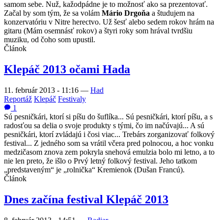
samom sebe. Nuž, kažodpádne je to možnosť ako sa prezentovať.
Začal by som tým, že sa volám
Mário Drgoňa
a študujem na
konzervatóriu v Nitre herectvo. Už šesť alebo sedem rokov hrám na
gitaru (Mám osemnásť rokov) a štyri roky som hrával tvrdšiu
muziku, od čoho som upustil.
Článok
Klepáč 2013 očami Hada
11. február 2013 - 11:16
—
Had
Reportáž
Klepáč
Festivaly
1
Sú pesničkári, ktorí si píšu do šuflíka... Sú pesničkári, ktorí píšu, a s
radosťou sa delia o svoje produkty s tými, čo im načúvajú... A sú
pesničkári, ktorí zvládajú i čosi viac... Trebárs zorganizovať folkový
festival... Z jedného som sa vrátil včera pred polnocou, a hoc vonku
medzičasom znova zem pokryla snehová emulzia bolo mi letno, a to
nie len preto, že išlo o Prvý letný folkový festival. Jeho tatkom
„predstaveným“ je „rolnička“ Kremienok (Dušan Francú).
Článok
Dnes začína festival Klepáč 2013