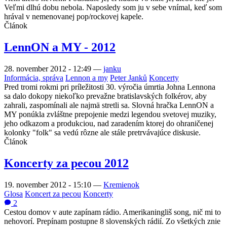
Veľmi dlhú dobu nebola. Naposledy som ju v sebe vnímal, keď som
hrával v nemenovanej pop/rockovej kapele.
Článok
LennON a MY - 2012
28. november 2012 - 12:49
—
janku
Informácia, správa
Lennon a my
Peter Janků
Koncerty
Pred tromi rokmi pri príležitosti 30. výročia úmrtia Johna Lennona
sa dalo dokopy niekoľko prevažne bratislavských folkérov, aby
zahrali, zaspomínali ale najmä stretli sa. Slovná hračka LennON a
MY ponúkla zvláštne prepojenie medzi legendou svetovej muziky,
jeho odkazom a produkciou, nad zaradením ktorej do ohraničenej
kolonky "folk" sa vedú rôzne ale stále pretrvávajúce diskusie.
Článok
Koncerty za pecou 2012
19. november 2012 - 15:10
—
Kremienok
Glosa
Koncert za pecou
Koncerty
2
Cestou domov v aute zapínam rádio. Amerikaningliš song, nič mi to
nehovorí. Prepínam postupne 8 slovenských rádií. Zo všetkých znie