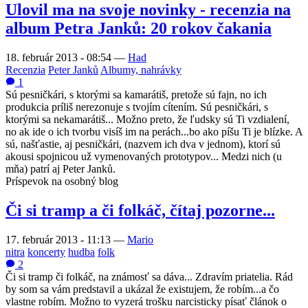
Ulovil ma na svoje novinky - recenzia na
album Petra Janků: 20 rokov čakania
18. február 2013 - 08:54
—
Had
Recenzia
Peter Janků
Albumy, nahrávky
1
Sú pesničkári, s ktorými sa kamarátiš, pretože sú fajn, no ich
produkcia príliš nerezonuje s tvojím cítením. Sú pesničkári, s
ktorými sa nekamarátiš... Možno preto, že ľudsky sú Ti vzdialení,
no ak ide o ich tvorbu visíš im na perách...bo ako píšu Ti je blízke. A
sú, našťastie, aj pesničkári, (nazvem ich dva v jednom), ktorí sú
akousi spojnicou už vymenovaných prototypov... Medzi nich (u
mňa) patrí aj Peter Janků.
Príspevok na osobný blog
Či si tramp a či folkáč, čítaj pozorne...
17. február 2013 - 11:13
—
Mario
nitra
koncerty
hudba
folk
2
Či si tramp či folkáč, na známosť sa dáva... Zdravím priatelia. Rád
by som sa vám predstavil a ukázal že existujem, že robím...a čo
vlastne robím. Možno to vyzerá trošku narcisticky písať článok o