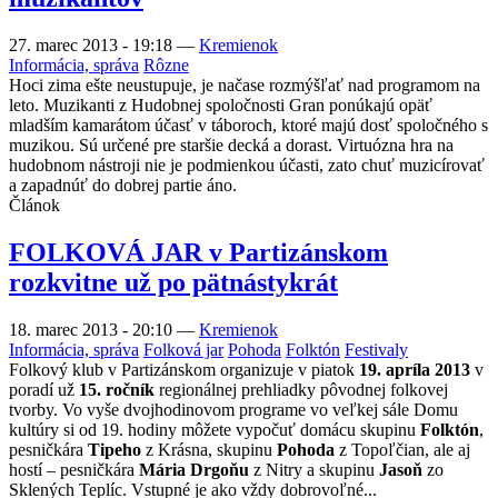
27. marec 2013 - 19:18
—
Kremienok
Informácia, správa
Rôzne
Hoci zima ešte neustupuje, je načase rozmýšľať nad programom na
leto. Muzikanti z Hudobnej spoločnosti Gran ponúkajú opäť
mladším kamarátom účasť v táboroch, ktoré majú dosť spoločného s
muzikou. Sú určené pre staršie decká a dorast. Virtuózna hra na
hudobnom nástroji nie je podmienkou účasti, zato chuť muzicírovať
a zapadnúť do dobrej partie áno.
Článok
FOLKOVÁ JAR v Partizánskom
rozkvitne už po pätnástykrát
18. marec 2013 - 20:10
—
Kremienok
Informácia, správa
Folková jar
Pohoda
Folktón
Festivaly
Folkový klub v Partizánskom organizuje v piatok
19. apríla 2013
v
poradí už
15. ročník
regionálnej prehliadky pôvodnej folkovej
tvorby. Vo vyše dvojhodinovom programe vo veľkej sále Domu
kultúry si od 19. hodiny môžete vypočuť domácu skupinu
Folktón
,
pesničkára
Tipeho
z Krásna, skupinu
Pohoda
z Topoľčian, ale aj
hostí – pesničkára
Mária Drgoňu
z Nitry a skupinu
Jasoň
zo
Sklených Teplíc. Vstupné je ako vždy dobrovoľné...