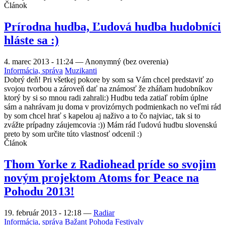
Článok
Prírodna hudba, Ľudová hudba hudobníci
hláste sa :)
4. marec 2013 - 11:24
—
Anonymný (bez overenia)
Informácia, správa
Muzikanti
Dobrý deň! Pri všetkej pokore by som sa Vám chcel predstaviť zo
svojou tvorbou a zároveň dať na známosť že zháňam hudobníkov
ktorý by si so mnou radi zahrali:) Hudbu teda zatiaľ robím úplne
sám a nahrávam ju doma v provizórnych podmienkach no veľmi rád
by som chcel hrať s kapelou aj naživo a to čo najviac, tak si to
zvážte prípadny záujemcovia :)) Mám rád ľudovú hudbu slovenskú
preto by som určite túto vlastnosť odcenil :)
Článok
Thom Yorke z Radiohead príde so svojim
novým projektom Atoms for Peace na
Pohodu 2013!
19. február 2013 - 12:18
—
Radiar
Informácia, správa
Bažant Pohoda
Festivaly