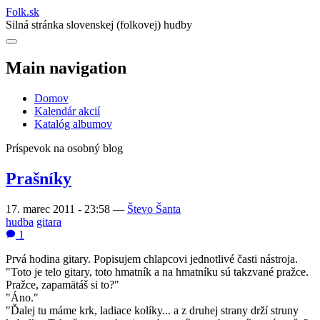
Folk
.
sk
Silná stránka slovenskej (folkovej) hudby
Main navigation
Domov
Kalendár akcií
Katalóg albumov
Príspevok na osobný blog
Prašníky
17. marec 2011 - 23:58
—
Števo Šanta
hudba
gitara
1
Prvá hodina gitary. Popisujem chlapcovi jednotlivé časti nástroja.
"Toto je telo gitary, toto hmatník a na hmatníku sú takzvané pražce.
Pražce, zapamätáš si to?"
"Áno."
"Ďalej tu máme krk, ladiace kolíky... a z druhej strany drží struny