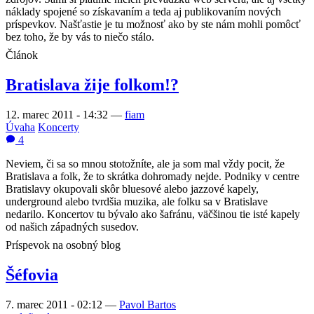
náklady spojené so získavaním a teda aj publikovaním nových
príspevkov. Našťastie je tu možnosť ako by ste nám mohli pomôcť
bez toho, že by vás to niečo stálo.
Článok
Bratislava žije folkom!?
12. marec 2011 - 14:32
—
fiam
Úvaha
Koncerty
4
Neviem, či sa so mnou stotožníte, ale ja som mal vždy pocit, že
Bratislava a folk, že to skrátka dohromady nejde. Podniky v centre
Bratislavy okupovali skôr bluesové alebo jazzové kapely,
underground alebo tvrdšia muzika, ale folku sa v Bratislave
nedarilo. Koncertov tu bývalo ako šafránu, väčšinou tie isté kapely
od našich západných susedov.
Príspevok na osobný blog
Šéfovia
7. marec 2011 - 02:12
—
Pavol Bartos