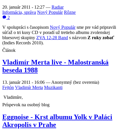
20. január 2011 - 12:27
—
Radiar
Informácia, správa
Nový Populár
Rôzne
2
V spolupráci s časopisom
Nový Populár
sme pre vád pripravili
súťaž o tri kusy CD v poradí už tretieho albumu zvolenskej
bluesovej skupiny
ZVA 12-28 Band
s názvom
Z ruky zobať
(Indies Records 2010).
Článok
Vladimír Merta live - Malostranská
beseda 1988
13. január 2011 - 16:06
—
Anonymný (bez overenia)
Fejtón
Vladimír Merta
Muzikanti
Vladimíre,
Príspevok na osobný blog
Eggnoise - Krst albumu Yolk v Paláci
Akropolis v Prahe