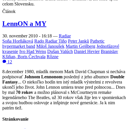
celom Slovensku.
Článok
LennON a MY
30. november 2010 - 16:18
—
Radiar
Soňa Horňáková
Rado Radiar Tiňo
Peter Janků
Pathetic
hypermarket band
Miloš Janoušek
Martin Geišberg
Jednofázové
kvasenie
Ivo Had Weiss
Dušan Valúch
Daniel Hevier
Branislav
Kšiňan, Boris Čechvala
Rôzne
12
8.december 1980, mladík menom Mark David Chapman si necháva
podpisovať
Johnom Lennonom
posledný z jeho albumov
Double
Fantasy
... O niekoľko hodín ten istý mladík výstrelmi z revolvera
ukončí jeho život. John Lennon umiera tesne pred polnocou... Dnes
by mal
70 rokov
a možno plánoval s McCourtneym remake
legendárneho The Beatles, už 30 rokov však žije len v spomienkach
a svojou hudbou oslovuje a inšpiruje nové generácie. Ja k nim
patrím tiež.
Stránkovanie