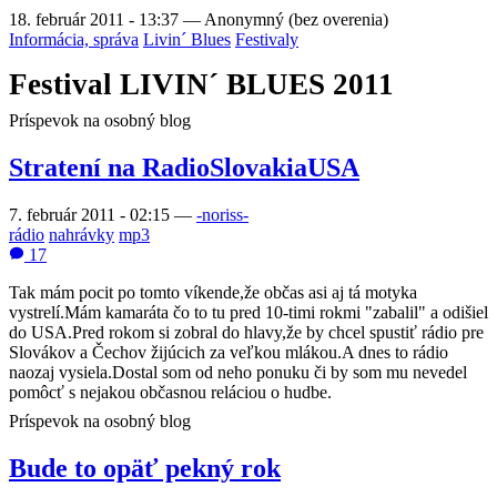
18. február 2011 - 13:37
—
Anonymný (bez overenia)
Informácia, správa
Livin´ Blues
Festivaly
Festival LIVIN´ BLUES 2011
Príspevok na osobný blog
Stratení na RadioSlovakiaUSA
7. február 2011 - 02:15
—
-noriss-
rádio
nahrávky
mp3
17
Tak mám pocit po tomto víkende,že občas asi aj tá motyka
vystrelí.Mám kamaráta čo to tu pred 10-timi rokmi "zabalil" a odišiel
do USA.Pred rokom si zobral do hlavy,že by chcel spustiť rádio pre
Slovákov a Čechov žijúcich za veľkou mlákou.A dnes to rádio
naozaj vysiela.Dostal som od neho ponuku či by som mu nevedel
pomôcť s nejakou občasnou reláciou o hudbe.
Príspevok na osobný blog
Bude to opäť pekný rok