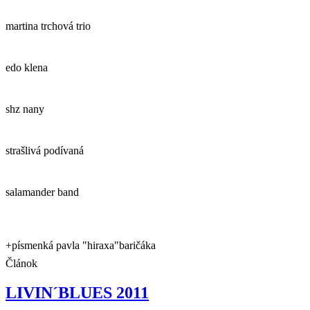
martina trchová trio
edo klena
shz nany
strašlivá podívaná
salamander band
+písmenká pavla "hiraxa"baričáka
Článok
LIVIN´BLUES 2011