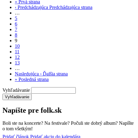
«
Prvá strana
‹ Predchádzajúca
Predchádzajúca strana
…
5
6
7
8
9
10
11
12
13
…
Nasledujúca ›
Ďalšia strana
»
Posledná strana
Vyhľadávanie
Napíšte pre folk.sk
Boli ste na koncerte? Na festivale? Počuli ste dobrý album? Napíšte
o tom všetkým!
Pridať článok
Pridať akciu do kalendára