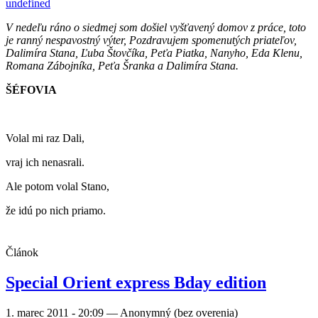
undefined
V nedeľu ráno o siedmej som došiel vyšťavený domov z práce, toto
je ranný nespavostný výter, Pozdravujem spomenutých priateľov,
Dalimíra Stana, Ľuba Štovčíka, Peťa Piatka, Nanyho, Eda Klenu,
Romana Zábojníka, Peťa Šranka a Dalimíra Stana.
ŠÉFOVIA
Volal mi raz Dali,
vraj ich nenasrali.
Ale potom volal Stano,
že idú po nich priamo.
Článok
Special Orient express Bday edition
1. marec 2011 - 20:09
—
Anonymný (bez overenia)