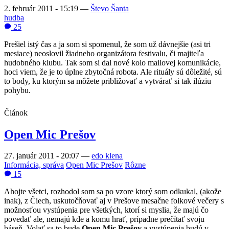
2. február 2011 - 15:19
—
Števo Šanta
hudba
25
Prešiel istý čas a ja som si spomenul, že som už dávnejšie (asi tri
mesiace) neoslovil žiadneho organizátora festivalu, či majiteľa
hudobného klubu. Tak som si dal nové kolo mailovej komunikácie,
hoci viem, že je to úplne zbytočná robota. Ale rituály sú dôležité, sú
to body, ku ktorým sa môžete približovať a vytvárať si tak ilúziu
pohybu.
Článok
Open Mic Prešov
27. január 2011 - 20:07
—
edo klena
Informácia, správa
Open Mic Prešov
Rôzne
15
Ahojte všetci, rozhodol som sa po vzore ktorý som odkukal, (akože
inak), z Čiech, uskutočňovať aj v Prešove mesačne folkové večery s
možnosťou vystúpenia pre všetkých, ktorí si myslia, že majú čo
povedať ale, nemajú kde a komu hrať, prípadne prečítať svoju
báseň. Volať sa to bude
Open Mic Prešov
a vystúpenia budú v