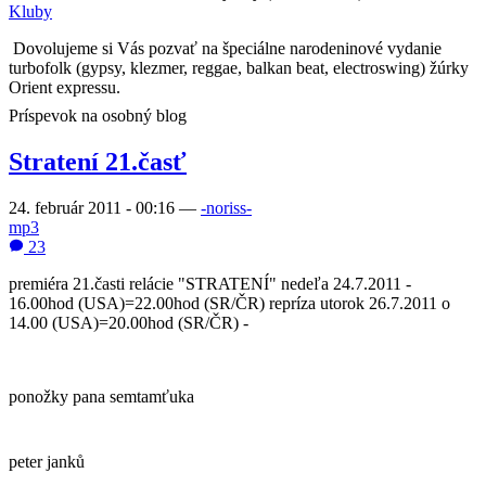
Kluby
Dovolujeme si Vás pozvať na špeciálne narodeninové vydanie
turbofolk (gypsy, klezmer, reggae, balkan beat, electroswing) žúrky
Orient expressu.
Príspevok na osobný blog
Stratení 21.časť
24. február 2011 - 00:16
—
-noriss-
mp3
23
premiéra 21.časti relácie "STRATENÍ" nedeľa 24.7.2011 -
16.00hod (USA)=22.00hod (SR/ČR) repríza utorok 26.7.2011 o
14.00 (USA)=20.00hod (SR/ČR) -
ponožky pana semtamťuka
peter janků