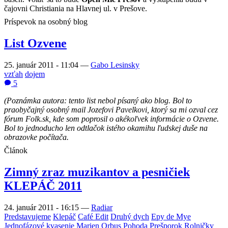
čajovni Christiania na Hlavnej ul. v Prešove.
Príspevok na osobný blog
List Ozvene
25. január 2011 - 11:04
—
Gabo Lesinsky
vzťah
dojem
5
(Poznámka autora: tento list nebol písaný ako blog. Bol to
praobyčajný osobný mail Jozefovi Pavelkovi, ktorý sa mi ozval cez
fórum Folk.sk, kde som poprosil o akékoľvek informácie o Ozvene.
Bol to jednoducho len odtlačok istého okamihu ľudskej duše na
obrazovke počítača.
Článok
Zimný zraz muzikantov a pesničiek
KLEPÁČ 2011
24. január 2011 - 16:15
—
Radiar
Predstavujeme
Klepáč
Café Edit
Druhý dych
Epy de Mye
Jednofázové kvasenie
Marien
Orbus
Pohoda
Prešporok
Rolničky