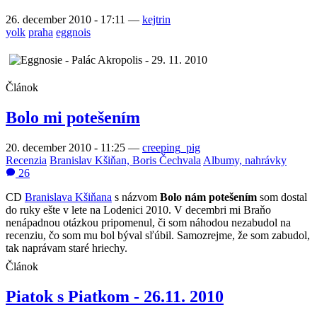
26. december 2010 - 17:11
—
kejtrin
yolk
praha
eggnois
Článok
Bolo mi potešením
20. december 2010 - 11:25
—
creeping_pig
Recenzia
Branislav Kšiňan, Boris Čechvala
Albumy, nahrávky
26
CD
Branislava Kšiňana
s názvom
Bolo nám potešením
som dostal
do ruky ešte v lete na Lodenici 2010. V decembri mi Braňo
nenápadnou otázkou pripomenul, či som náhodou nezabudol na
recenziu, čo som mu bol býval sľúbil. Samozrejme, že som zabudol,
tak naprávam staré hriechy.
Článok
Piatok s Piatkom - 26.11. 2010