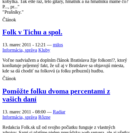
kobylka. Tak ešte raz, telo gitary, hmatník a na hmatníku máme čo?
P..., pr..."
"Prašníky."
Článok
Folk v Tichu a spol.
13. marec 2011 - 12:21
—
milos
Informácia, správa
Kluby
Voľne nadviažem a doplním článok Bratislava žije folkom!?, ktorý
konštatuje príjemný fakt, že už aj v Bratislave sa objavujú miesta,
kde sa dá chodiť na folkovú (a folku príbuznú) hudbu.
Článok
Pomôžte folku dvoma percentami z
vašich daní
13. marec 2011 - 08:00
—
Radiar
Informácia, správa
Rôzne
Redakcia Folk.sk už od svojho počiatku funguje z vlastných
zdrojov. Sami si platíme nielen prevádzku web servera, ale aj všetky