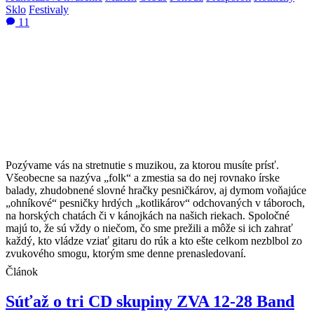
Sklo
Festivaly
11
Pozývame vás na stretnutie s muzikou, za ktorou musíte prísť.
Všeobecne sa nazýva „folk“ a zmestia sa do nej rovnako írske
balady, zhudobnené slovné hračky pesničkárov, aj dymom voňajúce
„ohníkové“ pesničky hrdých „kotlikárov“ odchovaných v táboroch,
na horských chatách či v kánojkách na našich riekach. Spoločné
majú to, že sú vždy o niečom, čo sme prežili a môže si ich zahrať
každý, kto vládze vziať gitaru do rúk a kto ešte celkom nezblbol zo
zvukového smogu, ktorým sme denne prenasledovaní.
Článok
Súťaž o tri CD skupiny ZVA 12-28 Band