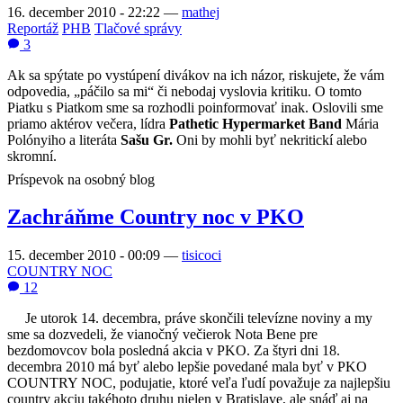
16. december 2010 - 22:22
—
mathej
Reportáž
PHB
Tlačové správy
3
Ak sa spýtate po vystúpení divákov na ich názor, riskujete, že vám
odpovedia, „páčilo sa mi“ či nebodaj vyslovia kritiku. O tomto
Piatku s Piatkom sme sa rozhodli poinformovať inak. Oslovili sme
priamo aktérov večera, lídra
Pathetic Hypermarket Band
Mária
Polónyiho a literáta
Sašu Gr.
Oni by mohli byť nekritickí alebo
skromní.
Príspevok na osobný blog
Zachráňme Country noc v PKO
15. december 2010 - 00:09
—
tisicoci
COUNTRY NOC
12
Je utorok 14. decembra, práve skončili televízne noviny a my
sme sa dozvedeli, že vianočný večierok Nota Bene pre
bezdomovcov bola posledná akcia v PKO. Za štyri dni 18.
decembra 2010 má byť alebo lepšie povedané mala byť v PKO
COUNTRY NOC, podujatie, ktoré veľa ľudí považuje za najlepšiu
country akciu takéhoto druhu nielen v Bratislave, ale sná
ď aj na