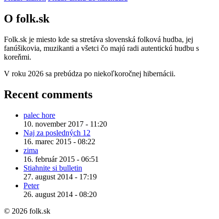
O folk.sk
Folk.sk je miesto kde sa stretáva slovenská folková hudba, jej
fanúšikovia, muzikanti a všetci čo majú radi autentickú hudbu s
koreňmi.
V roku 2026 sa prebúdza po niekoľkoročnej hibernácii.
Recent comments
palec hore
10. november 2017 - 11:20
Naj za posledných 12
16. marec 2015 - 08:22
zima
16. február 2015 - 06:51
Stiahnite si bulletin
27. august 2014 - 17:19
Peter
26. august 2014 - 08:20
© 2026 folk.sk