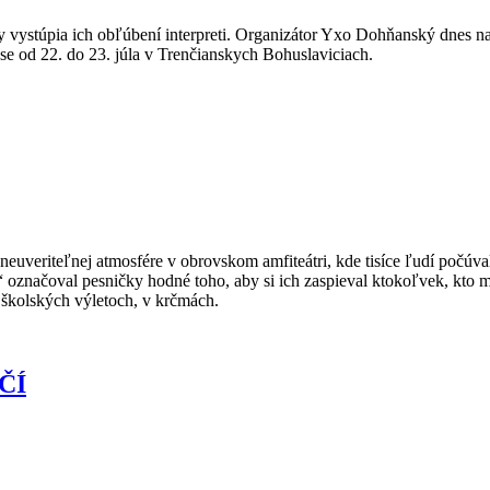
 vystúpia ich obľúbení interpreti. Organizátor Yxo Dohňanský dnes na 
se od 22. do 23. júla v Trenčianskych Bohuslaviciach.
uveriteľnej atmosfére v obrovskom amfiteátri, kde tisíce ľudí počúval
a“ označoval pesničky hodné toho, aby si ich zaspieval ktokoľvek, kto 
 školských výletoch, v krčmách.
ČÍ