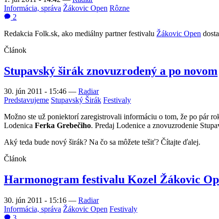
Informácia, správa
Žákovic Open
Rôzne
2
Redakcia Folk.sk, ako mediálny partner festivalu
Žákovic Open
dosta
Článok
Stupavský širák znovuzrodený a po novom
30. jún 2011 - 15:46
—
Radiar
Predstavujeme
Stupavský Širák
Festivaly
Možno ste už poniektorí zaregistrovali informáciu o tom, že po pár r
Lodenica
Ferka Grebečiho
. Predaj Lodenice a znovuzrodenie Stupav
Aký teda bude nový širák? Na čo sa môžete tešiť? Čítajte ďalej.
Článok
Harmonogram festivalu Kozel Žákovic Op
30. jún 2011 - 15:16
—
Radiar
Informácia, správa
Žákovic Open
Festivaly
3