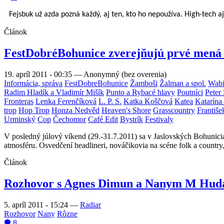
Fejsbuk u
ž
azda pozná ka
ž
dý, aj ten, kto ho nepou
ž
íva. High-tech a
Článok
FestDobréBohunice zverejňujú prvé mená 
19. apríl 2011 - 00:35
—
Anonymný (bez overenia)
Informácia, správa
FestDobreBohunice
Žamboši
Žalman a spol.
Wabi
Radim Hladík a Vladimír Mišík
Punto a Rybacé hlavy
Poutníci
Peter
Fronteras
Lenka Ferenčíková
L. P. S.
Katka Koščová
Katea
Katarína
trop
Hop Trop
Honza Nedvěd
Heaven's Shore
Grasscountry
Františ
Urminský
Cop
Čechomor
Café Edit
Bystrík
Festivaly
V posledný júlový víkend (29.-31.7.2011) sa v Jaslovských Bohuniciac
atmosféru. Osvedčení headlineri, nováčikovia na scéne folk a country
Článok
Rozhovor s Agnes Dimun a Nanym M Hudáko
5. apríl 2011 - 15:24
—
Radiar
Rozhovor
Nany
Rôzne
8