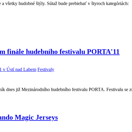
všetky hudobné štýly. Sútaž bude prebiehať v štyroch kategóriách:
m finále hudebního festivalu PORTA'11
1 v Ústí nad Labem
Festivaly
čník dnes již Mezinárodního hudebního festivalu PORTA. Festivalu se 
ando Magic Jerseys