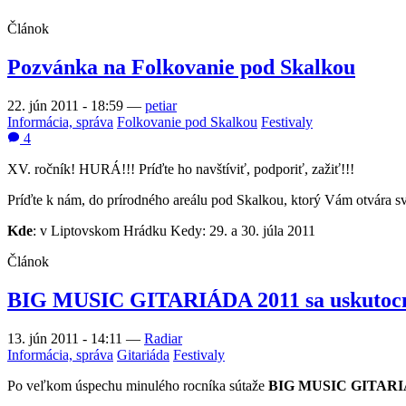
Článok
Pozvánka na Folkovanie pod Skalkou
22. jún 2011 - 18:59
—
petiar
Informácia, správa
Folkovanie pod Skalkou
Festivaly
4
XV. ročník! HURÁ!!! Príďte ho navštíviť, podporiť, zažiť!!!
Príďte k nám, do prírodného areálu pod Skalkou, ktorý Vám otvára 
Kde
: v Liptovskom Hrádku Kedy: 29. a 30. júla 2011
Článok
BIG MUSIC GITARIÁDA 2011 sa uskutocní p
13. jún 2011 - 14:11
—
Radiar
Informácia, správa
Gitariáda
Festivaly
Po veľkom úspechu minulého rocníka sútaže
BIG MUSIC GITARI