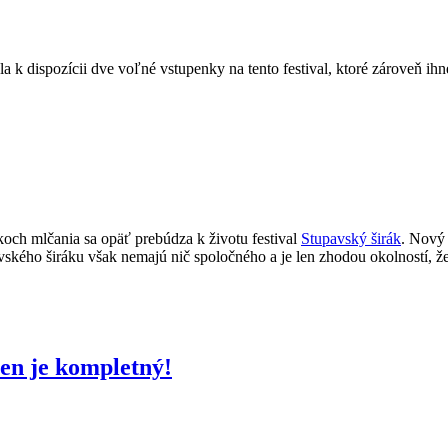
la k dispozícii dve voľné vstupenky na tento festival, ktoré zároveň ih
okoch mlčania sa opäť prebúdza k životu festival
Stupavský širák
. Nový
ského širáku však nemajú nič spoločného a je len zhodou okolností, že
en je kompletný!