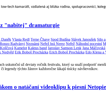
j low-tech kamaráti, vzdialená aj blízka rodina, spolupracovníci, kolego
z "nabitej" dramaturgie
 Daněk
Vlasta Redl
Terne Čhave
Spod Budína
Slávek Janoušek
Silo 
 Bonzo Radványi
Neznámi
Neřež hrá Nerez
Neřež
Náhodní pocestní
M
 Koščová
Kamelot
Kaktus band
Jaroslav Samson Lenk
Jana Máčovská
ek Nedvěd
Erik Boboš Procházka
Erich Boboš Procházka
Edo Klena a
h uskutoční už deviaty ročník festivalu, ktorý sa snaží podporiť menši
, či legendy týchto žánrov každoročne lákajú tisícky návštevníkov.
m o natáčaní videoklipu k piesni Netopi