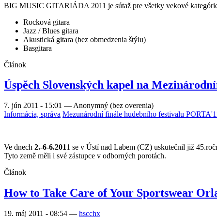
BIG MUSIC GITARIÁDA 2011 je sútaž pre všetky vekové kategórie a 
Rocková gitara
Jazz / Blues gitara
Akustická gitara (bez obmedzenia štýlu)
Basgitara
Článok
Úspěch Slovenských kapel na Mezinárodní
7. jún 2011 - 15:01
—
Anonymný (bez overenia)
Informácia, správa
Mezunárodní finále hudebního festivalu PORTA'1
Ve dnech
2.-6-6.201
1 se v Ústí nad Labem (CZ) uskutečnil již 45.ro
Tyto země měli i své zástupce v odborných porotách.
Článok
How to Take Care of Your Sportswear Orl
19. máj 2011 - 08:54
—
hscchx