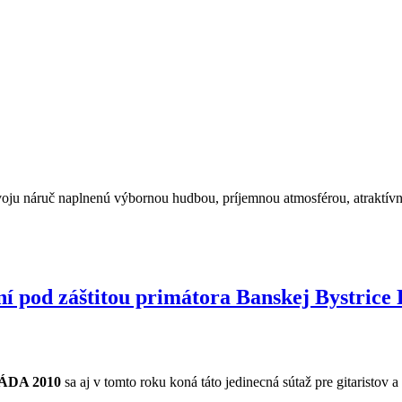
svoju náruč naplnenú výbornou hudbou, príjemnou atmosférou, atraktív
od záštitou primátora Banskej Bystrice 
ÁDA 2010
sa aj v tomto roku koná táto jedinecná sútaž pre gitaristov a