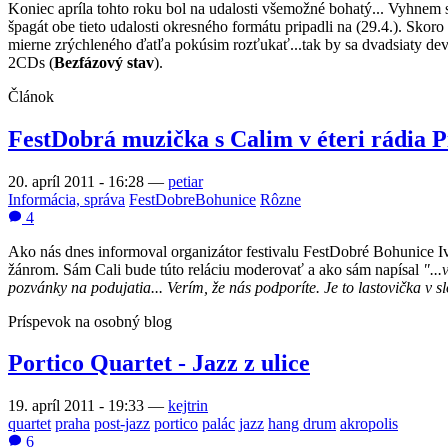
Koniec apríla tohto roku bol na udalosti všemožné bohatý... Vyhnem 
špagát obe tieto udalosti okresného formátu pripadli na (29.4.). Skor
mierne zrýchleného ďatľa pokúsim rozťukať...tak by sa dvadsiaty devi
2CDs (
Bezfázový stav
).
Článok
FestDobrá muzička s Calim v éteri rádia 
20. apríl 2011 - 16:28
—
petiar
Informácia, správa
FestDobreBohunice
Rôzne
4
Ako nás dnes informoval organizátor festivalu FestDobré Bohunice I
žánrom. Sám Cali bude túto reláciu moderovať a ako sám napísal
"...
pozvánky na
podujatia... Verím, že nás podporíte. Je to lastovička v
Príspevok na osobný blog
Portico Quartet - Jazz z ulice
19. apríl 2011 - 19:33
—
kejtrin
quartet
praha
post-jazz
portico
palác
jazz
hang drum
akropolis
6