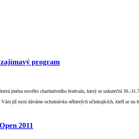
a zajímavý program
terá jména nového charitativního festivalu, který se uskuteční 30.-31
ám již nyní dáváme ochutnávku některých učinkujících, kteří se na fest
 Open 2011