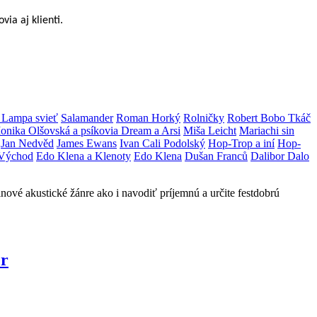
via aj klienti.
a Lampa svieť
Salamander
Roman Horký
Rolničky
Robert Bobo Tkáč
onika Olšovská a psíkovia Dream a Arsi
Miša Leicht
Mariachi sin
Jan Nedvěd
James Ewans
Ivan Cali Podolský
Hop-Trop a iní
Hop-
 Východ
Edo Klena a Klenoty
Edo Klena
Dušan Franců
Dalibor Dalo
nové akustické žánre ako i navodiť príjemnú a určite festdobrú
er