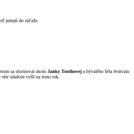
neď putujú do súťaže.
 team sa sformoval okolo
Janky Toothovej
a bývalého šéfa festivalu
 obe udalosti vyšli na tento rok.