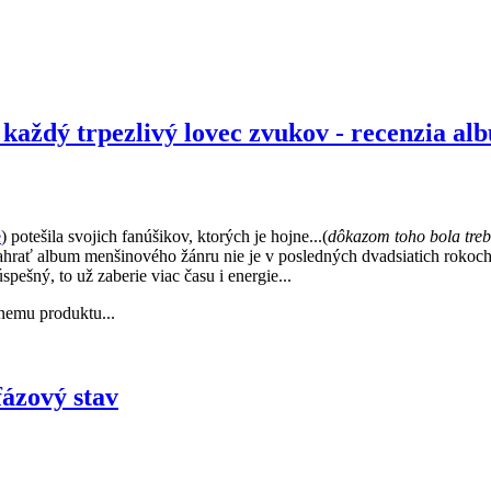
každý trpezlivý lovec zvukov - recenzia al
e
) potešila svojich fanúšikov, ktorých je hojne...(
dôkazom toho bola trebá
ahrať album menšinového žánru nie je v posledných dvadsiatich rokoch 
šný, to už zaberie viac času i energie...
lnemu produktu...
fázový stav