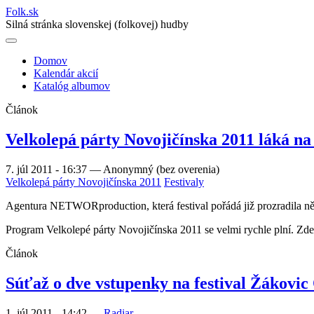
Folk
.
sk
Silná stránka slovenskej (folkovej) hudby
Domov
Kalendár akcií
Main
Katalóg albumov
navigation
Článok
Velkolepá párty Novojičínska 2011 láká n
7. júl 2011 - 16:37
—
Anonymný (bez overenia)
Velkolepá párty Novojičínska 2011
Festivaly
Agentura NETWORproduction, která festival pořádá již prozradila něk
Program Velkolepé párty Novojičínska 2011 se velmi rychle plní. Zde V
Článok
Súťaž o dve vstupenky na festival Žákovic
1. júl 2011 - 14:42
—
Radiar