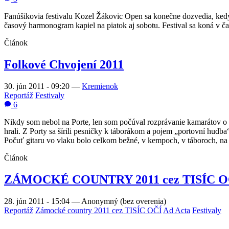
Fanúšikovia festivalu Kozel Žákovic Open sa konečne dozvedia, kedy
časový harmonogram kapiel na piatok aj sobotu. Festival sa koná v ča
Článok
Folkové Chvojení 2011
30. jún 2011 - 09:20
—
Kremienok
Reportáž
Festivaly
6
Nikdy som nebol na Porte, len som počúval rozprávanie kamarátov o ne
hrali. Z Porty sa šírili pesničky k táborákom a pojem „portovní hudb
Počuť gitaru vo vlaku bolo celkom bežné, v kempoch, v táboroch, na
Článok
ZÁMOCKÉ COUNTRY 2011 cez TISÍC O
28. jún 2011 - 15:04
—
Anonymný (bez overenia)
Reportáž
Zámocké country 2011 cez TISÍC OČÍ
Ad Acta
Festivaly