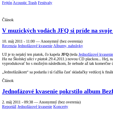
Fejtón
Acoustic Trash
Festivaly
Článok
V muzických vodách JFQ si príde na svoje 
10. máj 2011 - 11:00
—
Anonymný (bez overenia)
Recenzia
Jednofázové kvasenie
Albumy, nahrávky
Už je to nejaký ten piatok, čo kapela
JFQ
(teda
Jednofázové kvaseni
Ha na Školskej ulici v piatok 29.4.2011
.) novou CD plackou... Hej, n
vyprodukovať ho s možným následkom, že nebude až tak komerčne úspe
„Jednofázákom“ sa podarila i tá ťažšia časť skladačky vedúcej k finá
Článok
Jednofázové kvasenie pokrstilo album Bez
2. máj 2011 - 09:38
—
Anonymný (bez overenia)
Reportáž
Jednofázové kvasenie
Koncerty