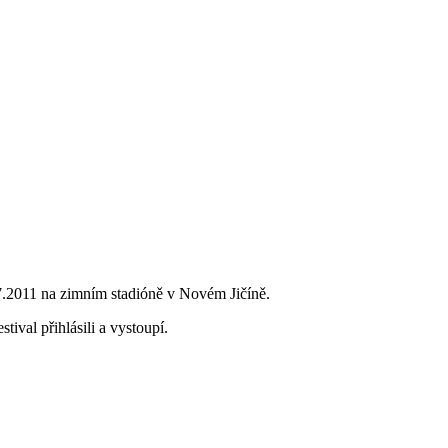
.7.2011 na zimním stadióně v Novém Jičíně.
ival přihlásili a vystoupí.