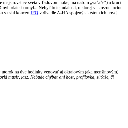
e majstrovstiev sveta v ľadovom hokeji na našom „vaľaľe“) a kruci
l priatelia omyl... Nebyť tretej udalosti, o ktorej sa s rezonanciou
u sa stal koncert
JFQ
v divadle A-HA spojený s krstom ich novej
 utorok na dve hodinky venovať aj okrajovým (aka menšinovým)
world music, jazz. Nebude chýbať ani hosť, profilovka, súťaže, či