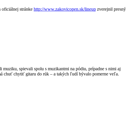
oficiálnej stránke
http://www.zakovicopen.sk/lineup
zverejnil presný
i muziku, spievali spolu s muzikantmi na pódiu, prípadne s nimi aj
má chuť chytiť gitaru do rúk – a takých ľudí bývalo pomerne veľa.