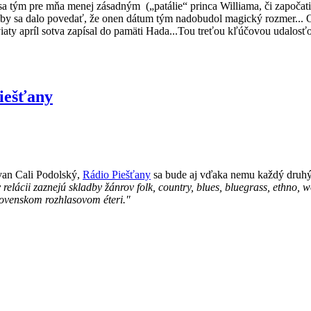
sa tým pre mňa menej zásadným („patálie“ princa Williama, či započati
o by sa dalo povedať, že onen dátum tým nadobudol magický rozmer... Omy
aty apríl sotva zapísal do pamäti Hada...Tou treťou kľúčovou udalosťo
Piešťany
van Cali Podolský,
Rádio Piešťany
sa bude aj vďaka nemu každý druhý
v relácii zaznejú skladby žánrov folk, country, blues, bluegrass, ethno, 
 slovenskom rozhlasovom éteri."