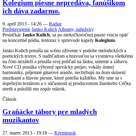
Kolegium piesne nepredáva, fanúšikom
ich dáva zadarmo.
9. apríl 2013 - 14:26
—
Radiar
Predstavujeme
Janko Kulich
Albumy, nahrávky
Pesničkár
Janko Kulich
, sa po niekoľkoročnej pauze vracia opäť
na koncertné pódia, tentoraz v sprievode kapely
Kolegium
.
Janko Kulich prináša na scénu oživenie v podobe melodických a
poetických textov. S nadhľadom a hravosťou sa vysmieva všetkému
na čom nezáleží a prináša svoj pohľad na lásku, umenie a zábavu.
Nové CD ponúka výborný spevácky prejav, vokály ústnej
harmoniky, príjemné gitarové aranže, nechýbajú na ňom skúsení
muzikanti a hlavne piesne, ktoré potešia každého. My sme sa s
úspešným textárom a v súčasnosti aj producentom žiarskeho Céčka
stretli a položili mu zopár otázok.
Článok
Graňácke tábory pre mladých
muzikantov
27. marec 2013 - 19:18
—
Kremienok