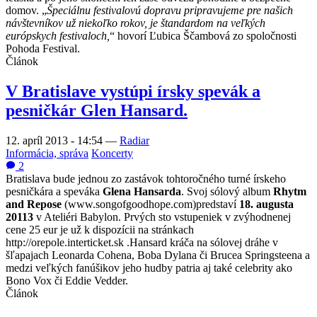
domov. „
Špeciálnu festivalovú dopravu pripravujeme pre našich
návštevníkov už niekoľko rokov, je štandardom na veľkých
európskych festivaloch,
“ hovorí Ľubica Ščambová zo spoločnosti
Pohoda Festival.
Článok
V Bratislave vystúpi írsky spevák a
pesničkár Glen Hansard.
12. apríl 2013 - 14:54
—
Radiar
Informácia, správa
Koncerty
2
Bratislava bude jednou zo zastávok tohtoročného turné írskeho
pesničkára a speváka
Glena Hansarda
. Svoj sólový album
Rhytm
and Repose
(www.songofgoodhope.com)predstaví
18. augusta
20113
v Ateliéri Babylon. Prvých sto vstupeniek v zvýhodnenej
cene 25 eur je už k dispozícii na stránkach
http://orepole.interticket.sk .Hansard kráča na sólovej dráhe v
šľapajach Leonarda Cohena, Boba Dylana či Brucea Springsteena a
medzi veľkých fanúšikov jeho hudby patria aj také celebrity ako
Bono Vox či Eddie Vedder.
Článok