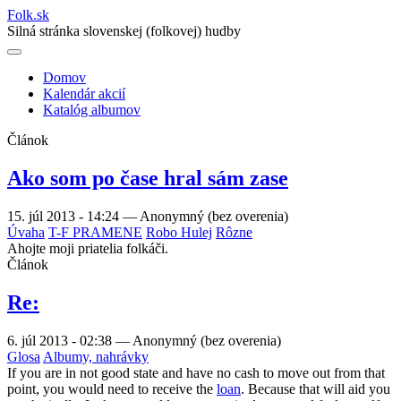
Folk
.
sk
Silná stránka slovenskej (folkovej) hudby
Domov
Kalendár akcií
Main
Katalóg albumov
navigation
Článok
Ako som po čase hral sám zase
15. júl 2013 - 14:24
—
Anonymný (bez overenia)
Úvaha
T-F PRAMENE
Robo Hulej
Rôzne
Ahojte moji priatelia folkáči.
Článok
Re:
6. júl 2013 - 02:38
—
Anonymný (bez overenia)
Glosa
Albumy, nahrávky
If you are in not good state and have no cash to move out from that
point, you would need to receive the
loan
. Because that will aid you