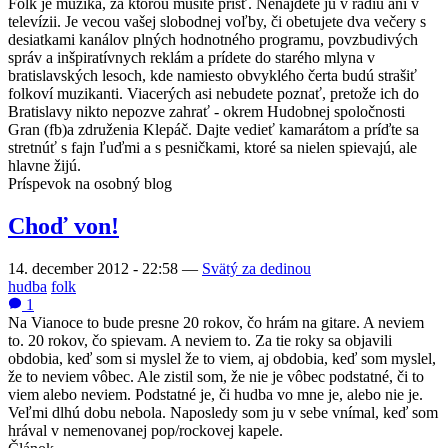
Folk je muzika, za ktorou musíte prísť. Nenájdete ju v rádiu ani v
televízii. Je vecou vašej slobodnej voľby, či obetujete dva večery s
desiatkami kanálov plných hodnotného programu, povzbudivých
správ a inšpiratívnych reklám a prídete do starého mlyna v
bratislavských lesoch, kde namiesto obvyklého čerta budú strašiť
folkoví muzikanti. Viacerých asi nebudete poznať, pretože ich do
Bratislavy nikto nepozve zahrať - okrem Hudobnej spoločnosti
Gran (fb)a združenia Klepáč. Dajte vedieť kamarátom a príďte sa
stretnúť s fajn ľuďmi a s pesničkami, ktoré sa nielen spievajú, ale
hlavne žijú.
Príspevok na osobný blog
Choď von!
14. december 2012 - 22:58
—
Svätý za dedinou
hudba
folk
1
Na Vianoce to bude presne 20 rokov, čo hrám na gitare. A neviem
to. 20 rokov, čo spievam. A neviem to. Za tie roky sa objavili
obdobia, keď som si myslel že to viem, aj obdobia, keď som myslel,
že to neviem vôbec. Ale zistil som, že nie je vôbec podstatné, či to
viem alebo neviem. Podstatné je, či hudba vo mne je, alebo nie je.
Veľmi dlhú dobu nebola. Naposledy som ju v sebe vnímal, keď som
hrával v nemenovanej pop/rockovej kapele.