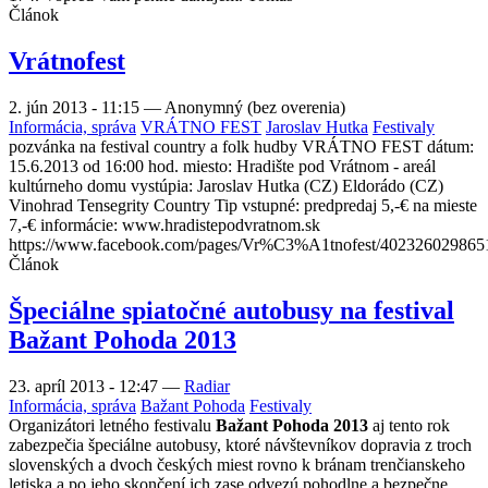
Článok
Vrátnofest
2. jún 2013 - 11:15
—
Anonymný (bez overenia)
Informácia, správa
VRÁTNO FEST
Jaroslav Hutka
Festivaly
pozvánka na festival country a folk hudby VRÁTNO FEST dátum:
15.6.2013 od 16:00 hod. miesto: Hradište pod Vrátnom - areál
kultúrneho domu vystúpia: Jaroslav Hutka (CZ) Eldorádo (CZ)
Vinohrad Tensegrity Country Tip vstupné: predpredaj 5,-€ na mieste
7,-€ informácie: www.hradistepodvratnom.sk
https://www.facebook.com/pages/Vr%C3%A1tnofest/402326029865
Článok
Špeciálne spiatočné autobusy na festival
Bažant Pohoda 2013
23. apríl 2013 - 12:47
—
Radiar
Informácia, správa
Bažant Pohoda
Festivaly
Organizátori letného festivalu
Bažant Pohoda 2013
aj tento rok
zabezpečia špeciálne autobusy, ktoré návštevníkov dopravia z troch
slovenských a dvoch českých miest rovno k bránam trenčianskeho
letiska a po jeho skončení ich zase odvezú pohodlne a bezpečne