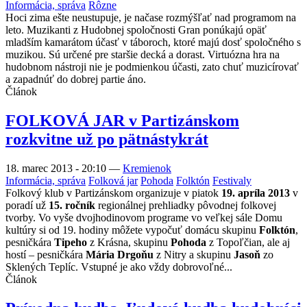
Informácia, správa
Rôzne
Hoci zima ešte neustupuje, je načase rozmýšľať nad programom na
leto. Muzikanti z Hudobnej spoločnosti Gran ponúkajú opäť
mladším kamarátom účasť v táboroch, ktoré majú dosť spoločného s
muzikou. Sú určené pre staršie decká a dorast. Virtuózna hra na
hudobnom nástroji nie je podmienkou účasti, zato chuť muzicírovať
a zapadnúť do dobrej partie áno.
Článok
FOLKOVÁ JAR v Partizánskom
rozkvitne už po pätnástykrát
18. marec 2013 - 20:10
—
Kremienok
Informácia, správa
Folková jar
Pohoda
Folktón
Festivaly
Folkový klub v Partizánskom organizuje v piatok
19. apríla 2013
v
poradí už
15. ročník
regionálnej prehliadky pôvodnej folkovej
tvorby. Vo vyše dvojhodinovom programe vo veľkej sále Domu
kultúry si od 19. hodiny môžete vypočuť domácu skupinu
Folktón
,
pesničkára
Tipeho
z Krásna, skupinu
Pohoda
z Topoľčian, ale aj
hostí – pesničkára
Mária Drgoňu
z Nitry a skupinu
Jasoň
zo
Sklených Teplíc. Vstupné je ako vždy dobrovoľné...
Článok