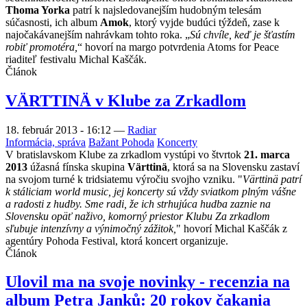
Thoma Yorka
patrí k najsledovanejším hudobným telesám
súčasnosti, ich album
Amok
, ktorý vyjde budúci týždeň, zase k
najočakávanejším nahrávkam tohto roka. „
Sú chvíle, keď je šťastím
robiť promotéra,
“ hovorí na margo potvrdenia Atoms for Peace
riaditeľ festivalu Michal Kaščák.
Článok
VÄRTTINÄ v Klube za Zrkadlom
18. február 2013 - 16:12
—
Radiar
Informácia, správa
Bažant Pohoda
Koncerty
V bratislavskom Klube za zrkadlom vystúpi vo štvrtok
21. marca
2013
úžasná fínska skupina
Värttinä
, ktorá sa na Slovensku zastaví
na svojom turné k tridsiatemu výročiu svojho vzniku. "
Värttinä patrí
k stáliciam world music, jej koncerty sú vždy sviatkom plným vášne
a radosti z hudby. Sme radi, že ich strhujúca hudba zaznie na
Slovensku opäť naživo, komorný priestor Klubu Za zrkadlom
sľubuje intenzívny a výnimočný zážitok,
" hovorí Michal Kaščák z
agentúry Pohoda Festival, ktorá koncert organizuje.
Článok
Ulovil ma na svoje novinky - recenzia na
album Petra Janků: 20 rokov čakania