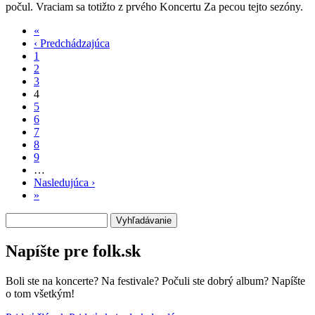
počul. Vraciam sa totižto z prvého Koncertu Za pecou tejto sezóny.
«
Prvá
‹ Predchádzajúca
strana
Predchádzajúca
Stránkovanie
1
strana
2
3
4
5
6
7
8
9
…
Nasledujúca ›
Ďalšia
»
Posledná
strana
strana
Vyhľadávanie
Napíšte pre folk.sk
Boli ste na koncerte? Na festivale? Počuli ste dobrý album? Napíšte
o tom všetkým!