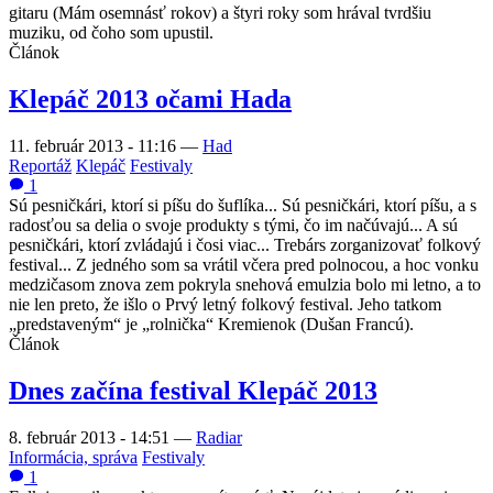
gitaru (Mám osemnásť rokov) a štyri roky som hrával tvrdšiu
muziku, od čoho som upustil.
Článok
Klepáč 2013 očami Hada
11. február 2013 - 11:16
—
Had
Reportáž
Klepáč
Festivaly
1
Sú pesničkári, ktorí si píšu do šuflíka... Sú pesničkári, ktorí píšu, a s
radosťou sa delia o svoje produkty s tými, čo im načúvajú... A sú
pesničkári, ktorí zvládajú i čosi viac... Trebárs zorganizovať folkový
festival... Z jedného som sa vrátil včera pred polnocou, a hoc vonku
medzičasom znova zem pokryla snehová emulzia bolo mi letno, a to
nie len preto, že išlo o Prvý letný folkový festival. Jeho tatkom
„predstaveným“ je „rolnička“ Kremienok (Dušan Francú).
Článok
Dnes začína festival Klepáč 2013
8. február 2013 - 14:51
—
Radiar
Informácia, správa
Festivaly
1