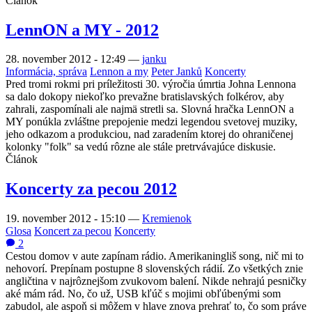
Článok
LennON a MY - 2012
28. november 2012 - 12:49
—
janku
Informácia, správa
Lennon a my
Peter Janků
Koncerty
Pred tromi rokmi pri príležitosti 30. výročia úmrtia Johna Lennona
sa dalo dokopy niekoľko prevažne bratislavských folkérov, aby
zahrali, zaspomínali ale najmä stretli sa. Slovná hračka LennON a
MY ponúkla zvláštne prepojenie medzi legendou svetovej muziky,
jeho odkazom a produkciou, nad zaradením ktorej do ohraničenej
kolonky "folk" sa vedú rôzne ale stále pretrvávajúce diskusie.
Článok
Koncerty za pecou 2012
19. november 2012 - 15:10
—
Kremienok
Glosa
Koncert za pecou
Koncerty
2
Cestou domov v aute zapínam rádio. Amerikaningliš song, nič mi to
nehovorí. Prepínam postupne 8 slovenských rádií. Zo všetkých znie
angličtina v najrôznejšom zvukovom balení. Nikde nehrajú pesničky
aké mám rád. No, čo už, USB kľúč s mojimi obľúbenými som
zabudol, ale aspoň si môžem v hlave znova prehrať to, čo som práve