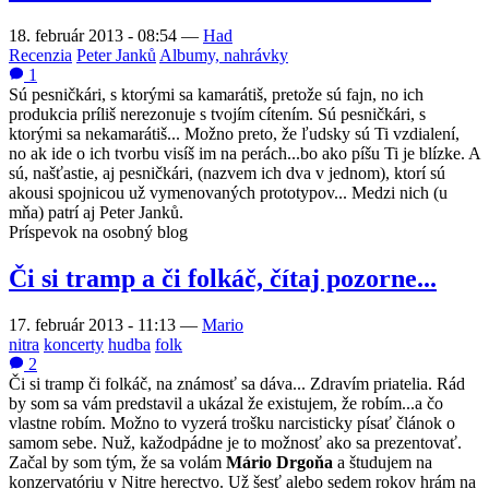
18. február 2013 - 08:54
—
Had
Recenzia
Peter Janků
Albumy, nahrávky
1
Sú pesničkári, s ktorými sa kamarátiš, pretože sú fajn, no ich
produkcia príliš nerezonuje s tvojím cítením. Sú pesničkári, s
ktorými sa nekamarátiš... Možno preto, že ľudsky sú Ti vzdialení,
no ak ide o ich tvorbu visíš im na perách...bo ako píšu Ti je blízke. A
sú, našťastie, aj pesničkári, (nazvem ich dva v jednom), ktorí sú
akousi spojnicou už vymenovaných prototypov... Medzi nich (u
mňa) patrí aj Peter Janků.
Príspevok na osobný blog
Či si tramp a či folkáč, čítaj pozorne...
17. február 2013 - 11:13
—
Mario
nitra
koncerty
hudba
folk
2
Či si tramp či folkáč, na známosť sa dáva... Zdravím priatelia. Rád
by som sa vám predstavil a ukázal že existujem, že robím...a čo
vlastne robím. Možno to vyzerá trošku narcisticky písať článok o
samom sebe. Nuž, kažodpádne je to možnosť ako sa prezentovať.
Začal by som tým, že sa volám
Mário Drgoňa
a študujem na
konzervatóriu v Nitre herectvo. Už šesť alebo sedem rokov hrám na