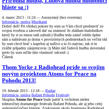
Prírodna hudba, Ľudová hudba hudobníci
hláste sa :)
4. marec 2013 - 11:24
—
Anonymný (bez overenia)
Informácia, správa
Muzikanti
Dobrý deň! Pri všetkej pokore by som sa Vám chcel predstaviť zo
svojou tvorbou a zároveň dať na známosť že zháňam hudobníkov
ktorý by si so mnou radi zahrali:) Hudbu teda zatiaľ robím úplne
sám a nahrávam ju doma v provizórnych podmienkach no veľmi rád
by som chcel hrať s kapelou aj naživo a to čo najviac, tak si to
zvážte prípadny záujemcovia :)) Mám rád ľudovú hudbu slovenskú
preto by som určite túto vlastnosť odcenil :)
Článok
Thom Yorke z Radiohead príde so svojim
novým projektom Atoms for Peace na
Pohodu 2013!
19. február 2013 - 12:18
—
Radiar
Informácia, správa
Bažant Pohoda
Festivaly
Skupina
Atoms for Peace
bude patriť k vrcholom nielen
tohtoročnej dramaturgie festivalu Bažant Pohoda, ale aj jeho celej
sedemnásťročnej histórie. Zoskupenie okolo frontmana Radiohead