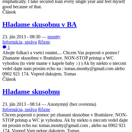
emphatically. I take secured loan every single year and feel myself
good because of that.
Článok
Hladame skusobnu v BA
23. jún 2013 - 08:30
—
montty
Informácia, správa
Rôzne
1
Ahojte folkaci a vsetci ostatni.... Chcem Vas poprosit o pomoc!
Zhaname skusobnu v Bratislave. NON-STOP pristup a WC
vyhodou (to viete mame v kapele baby :-) ) Ak by niekto o niecom
vedel dajte nam prosim echo na : tomas.montty@gmail.com alebo
0902 921 174. Vopred dakujem. Tomas
Článok
Hladame skusobnu
23. jún 2013 - 08:14
—
Anonymný (bez overenia)
Informácia, správa
Rôzne
Chcem poprosit o pomoc pri zhanani skusobne v Bratislave. NON-
STOP pristup a WC je vyhodou. Ak by niekto o niecom vedel dajte
mi prosim echo na: tomas.montty@gmail.com , alebo na 0902 921
174. Vopred Vam pekne dakujem. Tomas