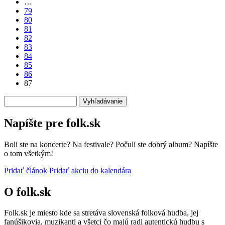
…
strana
79
80
81
82
83
84
85
86
87
Vyhľadávanie
Napíšte pre folk.sk
Boli ste na koncerte? Na festivale? Počuli ste dobrý album? Napíšte
o tom všetkým!
Pridať článok
Pridať akciu do kalendára
O folk.sk
Folk.sk je miesto kde sa stretáva slovenská folková hudba, jej
fanúšikovia, muzikanti a všetci čo majú radi autentickú hudbu s