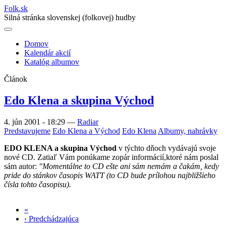
Folk
.
sk
Silná stránka slovenskej (folkovej) hudby
Domov
Kalendár akcií
Main
Katalóg albumov
navigation
Článok
Edo Klena a skupina Východ
4. jún 2001 - 18:29
—
Radiar
Predstavujeme
Edo Klena a Východ
Edo Klena
Albumy, nahrávky
EDO KLENA a skupina Východ
v týchto dňoch vydávajú svoje
nové CD. Zatiaľ Vám ponúkame zopár informácií,ktoré nám poslal
sám autor:
"Momentálne to CD ešte ani sám nemám a čakám, kedy
pride do stánkov časopis WATT (to CD bude prílohou najbližšieho
čísla tohto časopisu).
«
Prvá
‹ Predchádzajúca
strana
Predchádzajúca
Stránkovanie