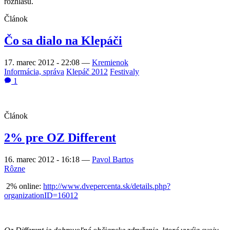
rozhlasu.
Článok
Čo sa dialo na Klepáči
17. marec 2012 - 22:08
—
Kremienok
Informácia, správa
Klepáč 2012
Festivaly
1
Článok
2% pre OZ Different
16. marec 2012 - 16:18
—
Pavol Bartos
Rôzne
2% online:
http://www.dvepercenta.sk/details.php?
organizationID=16012