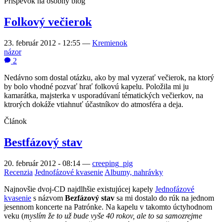
Príspevok na osobný blog
Folkový večierok
23. február 2012 - 12:55
—
Kremienok
názor
2
Nedávno som dostal otázku, ako by mal vyzerať večierok, na ktorý
by bolo vhodné pozvať hrať folkovú kapelu. Položila mi ju
kamarátka, majsterka v usporadúvaní tématických večierkov, na
ktrorých dokáže vtiahnuť účastníkov do atmosféra a deja.
Článok
Bestfázový stav
20. február 2012 - 08:14
—
creeping_pig
Recenzia
Jednofázové kvasenie
Albumy, nahrávky
Najnovšie dvoj-CD najdlhšie existujúcej kapely
Jednofázové
kvasenie
s názvom
Bezfázový stav
sa mi dostalo do rúk na jednom
jesennom koncerte na Patrónke. Na kapelu v takomto úctyhodnom
veku (
myslím že to už bude vyše 40 rokov, ale to sa samozrejme