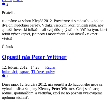
2
Priatelia,
tak máme za sebou Klepáč 2012. Povedzme si s radosťou - boli to
dva dni hudobnej parády. Vďaka všetkým, ktorí priložili ruku, aby
aj naši slovenskí folkáči mali svoj dôstojný stánok. Vďaka tým, ktorí
robili výber kapiel, jedincov i moderátora. Boli skvelí - takmer
všetci!
Článok
Opustil nás Peter Wittner
12. február 2012 - 14:28
—
Radiar
Informácia, správa
Tlačové správy
2
Dnes ráno, 12.februára 2012, nás opustil a do hudobného neba sa
vybral huslista skupiny Klenoty
Peter Wittner
. Celej smútiacej
rodine, spoluhráčom a všetkým, ktorí ste ho poznali vyslovujeme
úprimnú sústrasť.