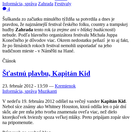
Informácia, správa
Zahrada
Festivaly
4
Šuškanda zo začiatku minulého týždňa sa potvrdila a dnes je
pravdou, že najznámejší festival českého folku, country a trampskej
hudby
Zahrada
tento rok (
a zrejme ani v blízkej budúcnosti
)
nebude. Podľa hlavného organizátora festivalu Michala Juppa
Konečného je dôvodov viac. Okrem nedostatku peňazí je to aj fakt,
že po štrnástich rokoch festival nemohli usporiadať na jeho
tradičnom mieste - v Náměšti na Hané.
Článok
Šťastnú plavbu, Kapitán Kid
23. február 2012 - 13:59
—
Kremienok
Informácia, správa
Muzikanti
V nedeľu 19. februára 2012 odišiel na večný vander
Kapitán Kid
.
Nebol síce známy ako Whitney Houston, ktorá odišla len o pár dní
skôr, ale pre mňa jeho tvorba znamenala oveľa viac, než dielo
ktorejkoľvek hviezdy spoza veľkej mláky. Preto pripájam zopár slov
na pripomenutie.