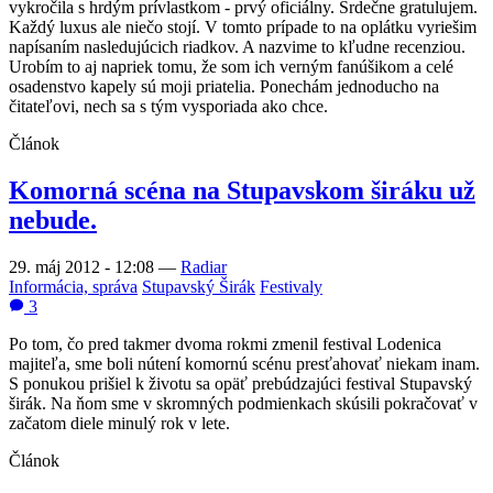
vykročila s hrdým prívlastkom - prvý oficiálny. Srdečne gratulujem.
Každý luxus ale niečo stojí. V tomto prípade to na oplátku vyriešim
napísaním nasledujúcich riadkov. A nazvime to kľudne recenziou.
Urobím to aj napriek tomu, že som ich verným fanúšikom a celé
osadenstvo kapely sú moji priatelia. Ponechám jednoducho na
čitateľovi, nech sa s tým vysporiada ako chce.
Článok
Komorná scéna na Stupavskom širáku už
nebude.
29. máj 2012 - 12:08
—
Radiar
Informácia, správa
Stupavský Širák
Festivaly
3
Po tom, čo pred takmer dvoma rokmi zmenil festival Lodenica
majiteľa, sme boli nútení komornú scénu presťahovať niekam inam.
S ponukou prišiel k životu sa opäť prebúdzajúci festival Stupavský
širák. Na ňom sme v skromných podmienkach skúsili pokračovať v
začatom diele minulý rok v lete.
Článok