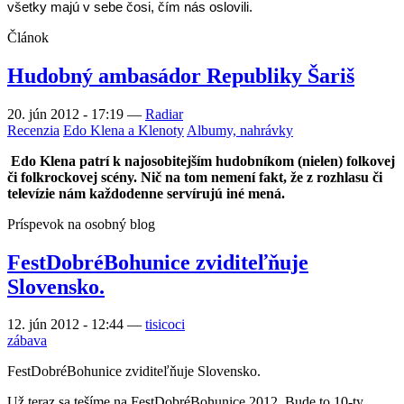
všetky majú v sebe čosi, čím nás oslovili.
Článok
Hudobný ambasádor Republiky Šariš
20. jún 2012 - 17:19
—
Radiar
Recenzia
Edo Klena a Klenoty
Albumy, nahrávky
Edo Klena patrí k najosobitejším hudobníkom (nielen) folkovej
či folkrockovej scény. Nič na tom nemení fakt, že z rozhlasu či
televízie nám každodenne servírujú iné mená.
Príspevok na osobný blog
FestDobréBohunice zviditeľňuje
Slovensko.
12. jún 2012 - 12:44
—
tisicoci
zábava
FestDobréBohunice zviditeľňuje Slovensko.
Už teraz sa tešíme na FestDobréBohunice 2012. Bude to 10-ty