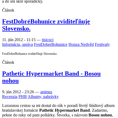
a do uší skôr sporadicky.
Článok
FestDobréBohunice zviditeľňuje
Slovensko.
11. jún 2012 - 11:15
—
tisicoci
Informácia, správa
FestDobreBohunice
Honza Nedvěd
Festivaly
FestDobréBohunice zviditeľňuje Slovensko.
Článok
Pathetic Hypermarket Band - Bosou
nohou
9. jún 2012 - 23:26
—
animus
Recenzia
PHB
Albumy, nahrávky
Luxusnou cestou sa mi dostal do rúk v poradí štvrtý štúdiový album
bratislavskej formácie
Pathetic Hypermarket Band
. Zadarmo,
pekne do ruky od pani poštárky. Štvorka, s názvom
Bosou nohou
,