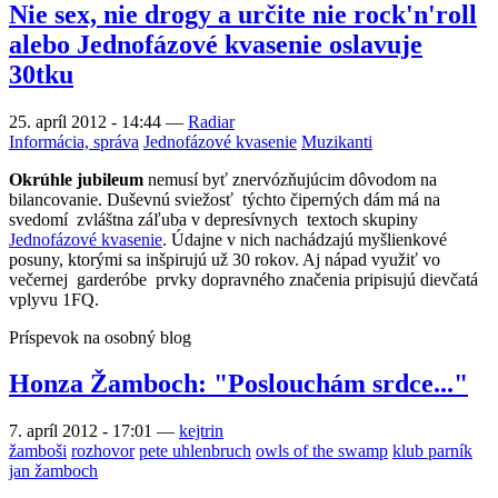
Nie sex, nie drogy a určite nie rock'n'roll
alebo Jednofázové kvasenie oslavuje
30tku
25. apríl 2012 - 14:44
—
Radiar
Informácia, správa
Jednofázové kvasenie
Muzikanti
Okrúhle jubileum
nemusí byť znervózňujúcim dôvodom na
bilancovanie. Duševnú sviežosť týchto čiperných dám má na
svedomí zvláštna záľuba v depresívnych textoch skupiny
Jednofázové kvasenie
. Údajne v nich nachádzajú myšlienkové
posuny, ktorými sa inšpirujú už 30 rokov. Aj nápad využiť vo
večernej garderóbe prvky dopravného značenia pripisujú dievčatá
vplyvu 1FQ.
Príspevok na osobný blog
Honza Žamboch: "Poslouchám srdce..."
7. apríl 2012 - 17:01
—
kejtrin
žamboši
rozhovor
pete uhlenbruch
owls of the swamp
klub parník
jan žamboch