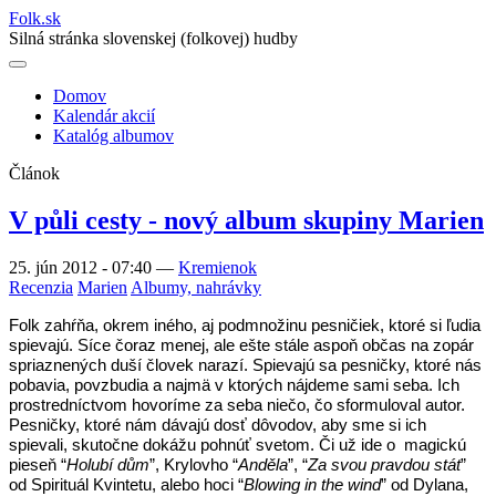
Folk
.
sk
Silná stránka slovenskej (folkovej) hudby
Domov
Kalendár akcií
Main
Katalóg albumov
navigation
Článok
V půli cesty - nový album skupiny Marien
25. jún 2012 - 07:40
—
Kremienok
Recenzia
Marien
Albumy, nahrávky
Folk zahŕňa, okrem iného, aj podmnožinu pesničiek, ktoré si ľudia
spievajú. Síce čoraz menej, ale ešte stále aspoň občas na zopár
spriaznených duší človek narazí. Spievajú sa pesničky, ktoré nás
pobavia, povzbudia a najmä v ktorých nájdeme sami seba. Ich
prostredníctvom hovoríme za seba niečo, čo sformuloval autor.
Pesničky, ktoré nám dávajú dosť dôvodov, aby sme si ich
spievali, skutočne dokážu pohnúť svetom. Či už ide o magickú
pieseň “
Holubí dům
”, Krylovho “
Anděla
”, “
Za svou pravdou stát
”
od Spirituál Kvintetu, alebo hoci “
Blowing in the wind
” od Dylana,