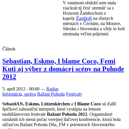
V ostatnom období som mala
viackrát tú česť stretnúť sa s
Honzom Žambochom z
kapely
Žamboši
na rôznych
miestach v Čechám, na Morave,
Sliezku i Slovensku a vždy to boli
stretnutia veľmi príjemné.
Článok
Sebastian, Eskmo, I blame Coco, Femi
Kuti aj výber z domácej scény na Pohode
2012
5. apríl 2012 - 00:00
—
Radiar
Informácia, správa
Bažant Pohoda
Festivaly
SebastiAN, Eskmo, Lützenkirchen
a
I Blame Coco
sú ďalší
špičkoví zahraniční interpreti, ktorí vystúpia na letnom
multižánrovom festivale
Bažant Pohoda 2012
. Organizátori
oznámili ich mená počas verejnej tlačovej konferencie, ktorá bola
súčasťou Bažant Pohoda Dňa_FM v priestoroch Slovenského