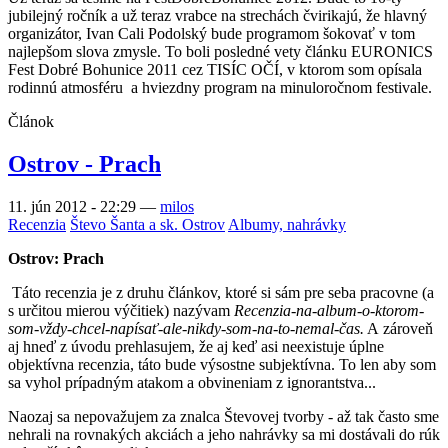
jubilejný ročník a už teraz vrabce na strechách čvirikajú, že hlavný
organizátor, Ivan Cali Podolský bude programom šokovať v tom
najlepšom slova zmysle. To boli posledné vety článku EURONICS
Fest Dobré Bohunice 2011 cez TISÍC OČÍ, v ktorom som opísala
rodinnú atmosféru a hviezdny program na minuloročnom festivale.
Článok
Ostrov - Prach
11. jún 2012 - 22:29
—
milos
Recenzia
Števo Šanta a sk. Ostrov
Albumy, nahrávky
Ostrov: Prach
Táto recenzia je z druhu článkov, ktoré si sám pre seba pracovne (a
s určitou mierou výčitiek) nazývam
Recenzia-na-album-o-ktorom-
som-vždy-chcel-napísať-ale-nikdy-som-na-to-nemal-čas.
A zároveň
aj hneď z úvodu prehlasujem, že aj keď asi neexistuje úplne
objektívna recenzia, táto bude výsostne subjektívna. To len aby som
sa vyhol prípadným atakom a obvineniam z ignorantstva...
Naozaj sa nepovažujem za znalca Števovej tvorby - až tak často sme
nehrali na rovnakých akciách a jeho nahrávky sa mi dostávali do rúk