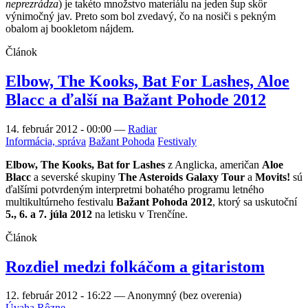
neprezrádza
) je takéto množstvo materiálu na jeden šup skôr
výnimočný jav. Preto som bol zvedavý, čo na nosiči s pekným
obalom aj bookletom nájdem.
Článok
Elbow, The Kooks, Bat For Lashes, Aloe
Blacc a ďalší na Bažant Pohode 2012
14. február 2012 - 00:00
—
Radiar
Informácia, správa
Bažant Pohoda
Festivaly
Elbow, The Kooks, Bat for Lashes
z Anglicka, američan
Aloe
Blacc
a severské skupiny
The Asteroids Galaxy Tour
a
Movits!
sú
ďalšími potvrdeným interpretmi bohatého programu letného
multikultúrneho festivalu
Bažant Pohoda 2012
, ktorý sa uskutoční
5., 6. a 7. júla 2012
na letisku v Trenčíne.
Článok
Rozdiel medzi folkáčom a gitaristom
12. február 2012 - 16:22
—
Anonymný (bez overenia)
Úvaha
Rôzne