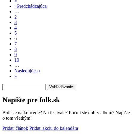
«
Prvá
‹ Predchádzajúca
strana
Predchádzajúca
Stránkovanie
…
strana
2
3
4
5
6
7
8
9
10
…
Nasledujúca ›
Ďalšia
»
Posledná
strana
strana
Vyhľadávanie
Napíšte pre folk.sk
Boli ste na koncerte? Na festivale? Počuli ste dobrý album? Napíšte
o tom všetkým!
Pridať článok
Pridať akciu do kalendára