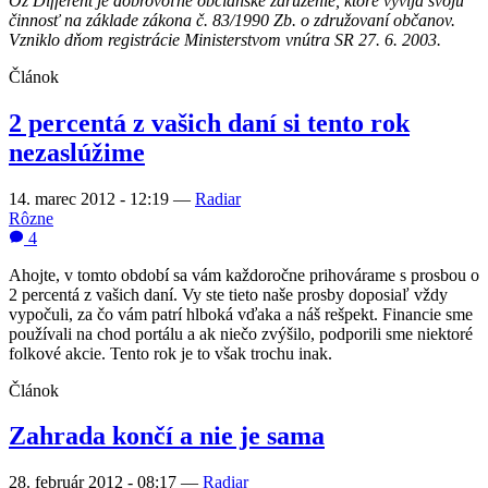
Oz Different je dobrovoľné občianske združenie, ktoré vyvíja svoju
činnosť na základe zákona č. 83/1990 Zb. o združovaní občanov.
Vzniklo dňom registrácie Ministerstvom vnútra SR 27. 6. 2003.
Článok
2 percentá z vašich daní si tento rok
nezaslúžime
14. marec 2012 - 12:19
—
Radiar
Rôzne
4
Ahojte, v tomto období sa vám každoročne prihovárame s prosbou o
2 percentá z vašich daní. Vy ste tieto naše prosby doposiaľ vždy
vypočuli, za čo vám patrí hlboká vďaka a náš rešpekt. Financie sme
používali na chod portálu a ak niečo zvýšilo, podporili sme niektoré
folkové akcie. Tento rok je to však trochu inak.
Článok
Zahrada končí a nie je sama
28. február 2012 - 08:17
—
Radiar