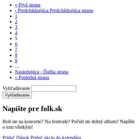
«
Prvá strana
‹ Predchádzajúca
Predchádzajúca strana
1
2
3
4
5
6
7
8
9
…
Nasledujúca ›
Ďalšia strana
»
Posledná strana
Vyhľadávanie
Napíšte pre folk.sk
Boli ste na koncerte? Na festivale? Počuli ste dobrý album? Napíšte
o tom všetkým!
Pridať článok
Pridať akciu do kalendára