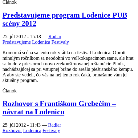
Článok
Predstavujeme program Lodenice PUB
scény 2012
25. júl 2012 - 15:18
—
Radiar
Predstavujeme
Lodenica
Festivaly
Komorná scéna sa tento rok vrátila na festival Lodenica. Oproti
minulým ročníkom sa neodohrá vo veľkokapacitnom stane, ale hrať
sa bude v priestoroch novo zrekonštruovanej reštaurácie Pltník,
nachádzajúcej sa pri vstupnej bráne do areálu piešťanského kempu.
A aby ste vedeli, čo vás na nej tento rok čaká, prinášame vám jej
aktuálny program.
Článok
Rozhovor s Františkom Grebečim –
návrat na Lodenicu
25. júl 2012 - 11:43
—
Radiar
Rozhovor
Lodenica
Festivaly