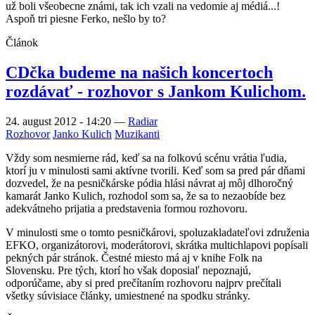
už boli všeobecne známi, tak ich vzali na vedomie aj médiá...!
Aspoň tri piesne Ferko, nešlo by to?
Článok
CDčka budeme na našich koncertoch
rozdávať - rozhovor s Jankom Kulichom.
24. august 2012 - 14:20
—
Radiar
Rozhovor
Janko Kulich
Muzikanti
Vždy som nesmierne rád, keď sa na folkovú scénu vrátia ľudia,
ktorí ju v minulosti sami aktívne tvorili. Keď som sa pred pár dňami
dozvedel, že na pesničkárske pódia hlási návrat aj môj dlhoročný
kamarát Janko Kulich, rozhodol som sa, že sa to nezaobíde bez
adekvátneho prijatia a predstavenia formou rozhovoru.
V minulosti sme o tomto pesničkárovi, spoluzakladateľovi združenia
EFKO, organizátorovi, moderátorovi, skrátka multichlapovi popísali
pekných pár stránok. Čestné miesto má aj v knihe Folk na
Slovensku. Pre tých, ktorí ho však doposiaľ nepoznajú,
odporúčame, aby si pred prečítaním rozhovoru najprv prečítali
všetky súvisiace články, umiestnené na spodku stránky.