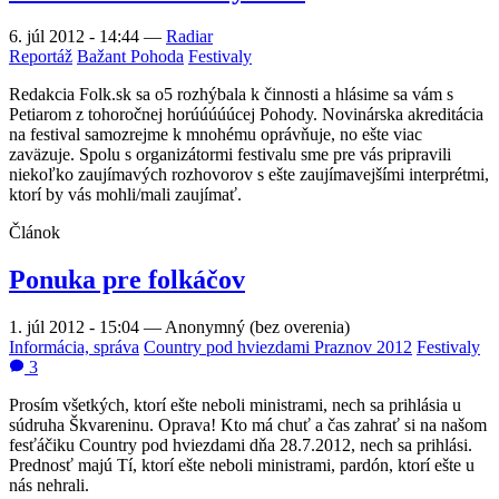
6. júl 2012 - 14:44
—
Radiar
Reportáž
Bažant Pohoda
Festivaly
Redakcia Folk.sk sa o5 rozhýbala k činnosti a hlásime sa vám s
Petiarom z tohoročnej horúúúúúcej Pohody. Novinárska akreditácia
na festival samozrejme k mnohému oprávňuje, no ešte viac
zaväzuje. Spolu s organizátormi festivalu sme pre vás pripravili
niekoľko zaujímavých rozhovorov s ešte zaujímavejšími interprétmi,
ktorí by vás mohli/mali zaujímať.
Článok
Ponuka pre folkáčov
1. júl 2012 - 15:04
—
Anonymný (bez overenia)
Informácia, správa
Country pod hviezdami Praznov 2012
Festivaly
3
Prosím všetkých, ktorí ešte neboli ministrami, nech sa prihlásia u
súdruha Škvareninu. Oprava! Kto má chuť a čas zahrať si na našom
fesťáčiku Country pod hviezdami dňa 28.7.2012, nech sa prihlási.
Prednosť majú Tí, ktorí ešte neboli ministrami, pardón, ktorí ešte u
nás nehrali.