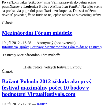
Po veľkom tlaku "
folkáčov
" sme Vám pripravili skvostnú scénu
pesničkárov v
Lodenica Pube
/
Reštaurácia Pltník
/. Na tejto scéne
sa predstavia poprední pesničkári a zoskupenia, Dnes si môžeme
dovoliť povedať, že to bude to najlepšie nielen zo slovenskej scény.
Článok
Mezináordní Fórum mládeže
19. júl 2012 - 16:28
—
Anonymný (bez overenia)
Informácia, správa
Festivaly Mezinárodního Fóra mládeže
Festivaly
Festivaly Mezinárodního Fóra mládeže
11letá tradice
velkých festivalů Evropy:
Článok
Bažant Pohoda 2012 získala ako prvý
festival maximálny počet 10 bodov v
hodnotení Virtualfestivals.com
10. júl 2012 - 12:38
—
Radiar