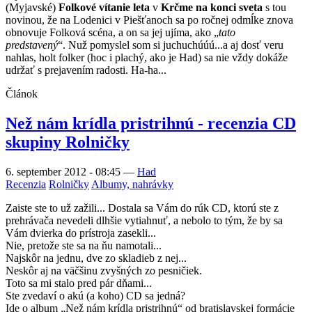
(Myjavské)
Folkové vítanie leta
v
Krčme na konci sveta
s tou
novinou, že na Lodenici v Piešťanoch sa po ročnej odmĺke znova
obnovuje Folková scéna, a on sa jej ujíma, ako „
tato
predstavený
“. Nuž pomyslel som si juchuchúúú...a aj dosť veru
nahlas, holt folker (hoc i plachý, ako je Had) sa nie vždy dokáže
udržať s prejavením radosti. Ha-ha...
Článok
Než nám krídla pristrihnú - recenzia CD
skupiny Rolničky
6. september 2012 - 08:45
—
Had
Recenzia
Rolničky
Albumy, nahrávky
Zaiste ste to už zažili... Dostala sa Vám do rúk CD, ktorú ste z
prehrávača nevedeli dlhšie vytiahnuť, a nebolo to tým, že by sa
Vám dvierka do prístroja zasekli...
Nie, pretože ste sa na ňu namotali...
Najskôr na jednu, dve zo skladieb z nej...
Neskôr aj na väčšinu zvyšných zo pesničiek.
Toto sa mi stalo pred pár dňami...
Ste zvedaví o akú (a koho) CD sa jedná?
Ide o album „Než nám krídla pristrihnú“ od bratislavskej formácie