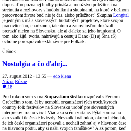
doposiaľ nepoznanej hudby prináša aj množstvo príležitostí na
stretnutia a rozhovory s hudobníkmi a skupinami, na ktoré v bežnom
pracovnom živote buď nie je čas, alebo príležitosť. Skupina
Longital
je jedným z mála slovenských hudobných projektov, ktoré svojou
pracovitosťou, charizmou, talentom a zanovitosťou dokázali
preraziť nielen na Slovensku, ale aj ďaleko za jeho hranicami. O
tom, ako žijú, tvoria, nahrávajú a cestujú Dano (D) aj Šina (Š)
ochotne porozprávali exkluzívne pre Folk.sk.
Článok
Nostalgia a čo ďalej...
27. august 2012 - 13:55
—
edo klena
Názor
Rôzne
18
Pred rokom som sa na
Stupavskom širáku
rozprával s Ferkom
Grebečim o tom, či by nemohli organizátori tých troch/štyroch
country-folk festivalov na Slovensku urobiť pre slovenských
interpretov trochu viac ! Viac ako scénu v stane. Pýtal som sa ho
ako vznikli tie české hviezdy. Nevznikli náhodou, okrem iného tak,
že ich českí organizátori pozvali a nechali zahrať aj v hlavnom čase
na hlavnom pódiu, aby si našli svojich fanúšikov? A až potom, keď