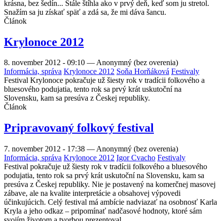
krásna, bez šedín... Stále štíhla ako v prvý deň, keď som ju stretol.
Snažím sa ju získať späť a zdá sa, že mi dáva šancu.
Článok
Krylonoce 2012
8. november 2012 - 09:10
—
Anonymný (bez overenia)
Informácia, správa
Krylonoce 2012
Soňa Horňáková
Festivaly
Festival Krylonoce pokračuje už šiesty rok v tradícii folkového a
bluesového podujatia, tento rok sa prvý krát uskutoční na
Slovensku, kam sa presúva z Českej republiky.
Článok
Pripravovaný folkový festival
7. november 2012 - 17:38
—
Anonymný (bez overenia)
Informácia, správa
Krylonoce 2012
Igor Cvacho
Festivaly
Festival pokračuje už šiesty rok v tradícii folkového a bluesového
podujatia, tento rok sa prvý krát uskutoční na Slovensku, kam sa
presúva z Českej republiky. Nie je postavený na komerčnej masovej
zábave, ale na kvalite interpretácie a obsahovej výpovedi
účinkujúcich. Celý festival má ambície nadviazať na osobnosť Karla
Kryla a jeho odkaz – pripomínať nadčasové hodnoty, ktoré sám
svojím životom a tvorbou prezentoval.