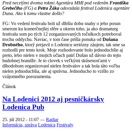
Pred necelými dvoma rokmi Agentúra MMI pod vedením
Františka
Grebečiho
(FG) a
Petra Žáka
odovzdala festival Lodenica agentúre
Duna. Ako k tomu vlastne došlo?
FG: Vo vedení festivalu boli už dlhšiu dobu snahy o jeho posun
smerom ku komerčnejšej sfére a okrem toho, ja ako dramaturg
festivalu som po tých 12 zorganizovaných ročníkoch potreboval
trochu oddychu. Naviac, v tom čase prišla ponuka od
Dušana
Drobného
, ktorý prejavil o Lodenicu seriózny záujem, tak sme sa
rozhodli pre tento krok. Moje rozhodovanie bolo jednoduchšie aj
preto, lebo nielen v mojich očiach patrí Dušan už dávno do tejto
hudobnej brandže. Je to clovek s veľkými skúsenosťami v
dlhodobom organizovaní nielen festivalov a tak bola táto voľba
nielen jednoduchšia, ale aj správna. Jednoducho to vzišlo zo
vzájomného porozumenia.
Článok
Na Lodenici 2012 aj pesničkársky
Lodenica Pub
25. júl 2012 - 11:07
—
Radiar
Informácia, správa
Lodenica
Festivaly