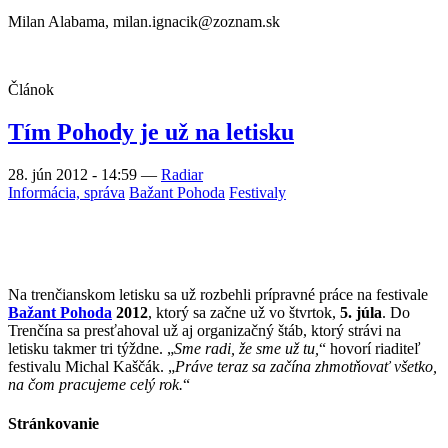
Milan Alabama, milan.ignacik@zoznam.sk
Článok
Tím Pohody je už na letisku
28. jún 2012 - 14:59
—
Radiar
Informácia, správa
Bažant Pohoda
Festivaly
Na trenčianskom letisku sa už rozbehli prípravné práce na festivale
Bažant Pohoda
2012
, ktorý sa začne už vo štvrtok,
5. júla
. Do
Trenčína sa presťahoval už aj organizačný štáb, ktorý strávi na
letisku takmer tri týždne. „
Sme radi, že sme už tu,
“ hovorí riaditeľ
festivalu Michal Kaščák. „
Práve teraz sa začína zhmotňovať všetko,
na čom pracujeme celý rok.
“
Stránkovanie