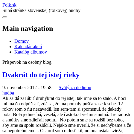
Folk
.
sk
Silná stránka slovenskej (folkovej) hudby
Main navigation
Domov
Kalendár akcií
Katalóg albumov
Príspevok na osobný blog
Dvakrát do tej istej rieky
9. november 2012 - 19:58
—
Svätý za dedinou
hudba
Ak sa dá zaľúbiť druhýkrat do tej istej, tak mne sa to stalo. A hoci
mi má čo odpúšťať, zdá sa, že ma pomaly púšťa zase k sebe. 12
rokov som o ňu nezavadil, len sem-tam si spomenul, že dakedy
bola. Bola jedinečná, veselá, ale častokrát veľmi smutná. Tie radosti
a smútky sme zdieľali spolu... No potom sme sa rozišli bez toho,
aby sme sa spolu rozlúčili. Nejako sme uverili, že si nechýbame a že
sa nepotrebujeme... Ostarol som o dosť kíl, no ona ostala svieža,