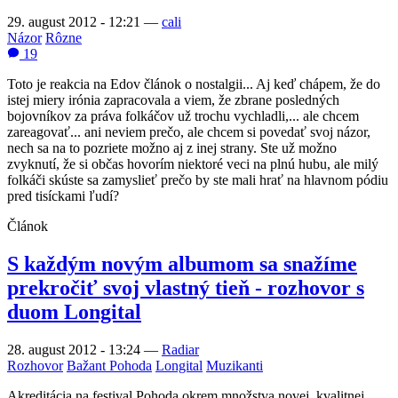
29. august 2012 - 12:21
—
cali
Názor
Rôzne
19
Toto je reakcia na Edov článok o nostalgii... Aj keď chápem, že do
istej miery irónia zapracovala a viem, že zbrane posledných
bojovníkov za práva folkáčov už trochu vychladli,... ale chcem
zareagovať... ani neviem prečo, ale chcem si povedať svoj názor,
nech sa na to pozriete možno aj z inej strany. Ste už možno
zvyknutí, že si občas hovorím niektoré veci na plnú hubu, ale milý
folkáči skúste sa zamyslieť prečo by ste mali hrať na hlavnom pódiu
pred tisíckami ľudí?
Článok
S každým novým albumom sa snažíme
prekročiť svoj vlastný tieň - rozhovor s
duom Longital
28. august 2012 - 13:24
—
Radiar
Rozhovor
Bažant Pohoda
Longital
Muzikanti
Akreditácia na festival Pohoda okrem množstva novej, kvalitnej,