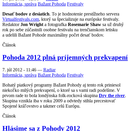
Informácia, správa
Bažant Pohoda
Festivaly
Desať bodov z desiatich
. To je hodnotenie prestížneho servera
Virtualfestivals.com
, ktorý sa špecializuje na európske festivaly.
Redaktor
Jon Wright
a fotografka
Rosemarie Shaw
sa už druhý
rok po sebe zúčastnili osobne festivalu na trenčianskom letisku
a udelili Bažant Pohode maximálny počet desať bodov.
Článok
Pohoda 2012 plná príjemných prekvapení
7. júl 2012 - 11:46
—
Radiar
Informácia, správa
Bažant Pohoda
Festivaly
Bohatý piatkový programy Bažant Pohody aj tento rok priniesol
niekoľko milých prekvapení, o ktoré sa s vami radi podelíme. V
prvom rade to bola londýnska folk-rocková skupina
Dry the river
.
Skupina vznikla iba v roku 2009 a odvtedy stihla precestovať
Spojené kráľovstvo a takmer celú Európu.
Článok
Hlásime sa z Pohody 2012