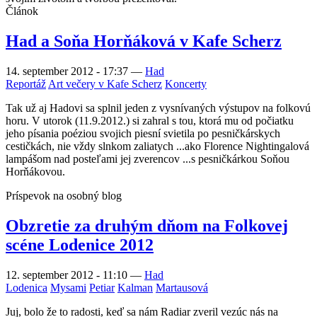
Článok
Had a Soňa Horňáková v Kafe Scherz
14. september 2012 - 17:37
—
Had
Reportáž
Art večery v Kafe Scherz
Koncerty
Tak už aj Hadovi sa splnil jeden z vysnívaných výstupov na folkovú
horu. V utorok (11.9.2012.) si zahral s tou, ktorá mu od počiatku
jeho písania poéziou svojich piesní svietila po pesničkárskych
cestičkách, nie vždy slnkom zaliatych ...ako Florence Nightingalová
lampášom nad posteľami jej zverencov ...s pesničkárkou Soňou
Horňákovou.
Príspevok na osobný blog
Obzretie za druhým dňom na Folkovej
scéne Lodenice 2012
12. september 2012 - 11:10
—
Had
Lodenica
Mysami
Petiar
Kalman
Martausová
Juj, bolo že to radosti, keď sa nám Radiar zveril vezúc nás na