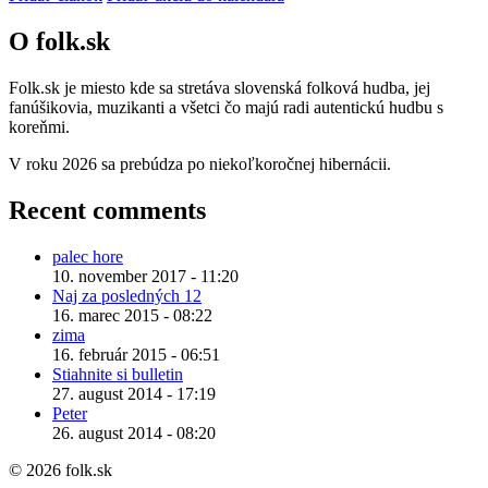
O folk.sk
Folk.sk je miesto kde sa stretáva slovenská folková hudba, jej
fanúšikovia, muzikanti a všetci čo majú radi autentickú hudbu s
koreňmi.
V roku 2026 sa prebúdza po niekoľkoročnej hibernácii.
Recent comments
palec hore
10. november 2017 - 11:20
Naj za posledných 12
16. marec 2015 - 08:22
zima
16. február 2015 - 06:51
Stiahnite si bulletin
27. august 2014 - 17:19
Peter
26. august 2014 - 08:20
© 2026 folk.sk