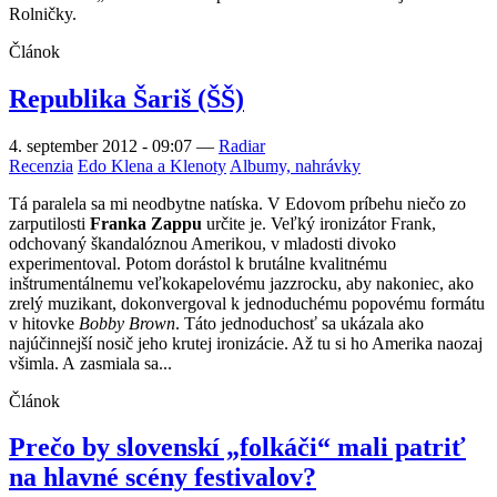
Rolničky.
Článok
Republika Šariš (ŠŠ)
4. september 2012 - 09:07
—
Radiar
Recenzia
Edo Klena a Klenoty
Albumy, nahrávky
Tá paralela sa mi neodbytne natíska. V Edovom príbehu niečo zo
zarputilosti
Franka Zappu
určite je. Veľký ironizátor Frank,
odchovaný škandalóznou Amerikou, v mladosti divoko
experimentoval. Potom dorástol k brutálne kvalitnému
inštrumentálnemu veľkokapelovému jazzrocku, aby nakoniec, ako
zrelý muzikant, dokonvergoval k jednoduchému popovému formátu
v hitovke
Bobby Brown
. Táto jednoduchosť sa ukázala ako
najúčinnejší nosič jeho krutej ironizácie. Až tu si ho Amerika naozaj
všimla. A zasmiala sa...
Článok
Prečo by slovenskí „folkáči“ mali patriť
na hlavné scény festivalov?