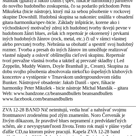
Mandák (gitara) a Jakub Daniš ( spev, fúkacie harmoniky) partnerov
do nového hudobného zoskupenia, čo sa podarilo príchodom Petra
Mikušeka (bicie nástroje), ktorý má za sebou pôsobenie v rockovej
skupine Downhill. Hudobná skupina sa nakoniec ustálila v obsadení
gitara-harmonika/spev-bicie. Základy inšpirácie, korene ako i
východiskový motivačný zdroj ich hudobnej tvorby tkvejú pevne v
hudobnom žánri blues, avšak ich repertoár je okorenený i prvkami
iných hudobných žánrov (rock, metal, etc.) či už v rámci vlastnej
alebo prevzatej tvorby. Nebránia sa obohatiť a spestriť svoj hudobný
rozmer. Tvorba a presah do iných žánrov im umožňuje realizovať
vlastné nápady a osloviť obšírnejšiu cieľovú skupinu. Repertoár
tvorí prevažne vlastná tvorba a taktiež aj prevzaté skladby ( Led
Zeppelin, Muddy Waters, Doyle Bramhall jr., Cream). Skupina za
dobu svojho pôsobenia absolvovala niekoľko úspešných klubových
koncertov a vystúpenie v Trnavskom undergroundovom rádiu
Bunker. Nástrojové obsadenie: Jakub Daniš - spev, fúkacie
harmoniky Peter Mikušek - bicie nástroje Michal Mandák – gitara
Web: www.bandzone.cz/beansandbullets beansandbullets
www.facebook.com/beansandbullets
_______________________________________________________
ZVA 12-28 BAND Nič neimitujú, vedia hrať a nahrávať svojmu
frontmanovi zrodenému pod zlým znamením. Noro Červenák je
živým dôkazom, že pravdivé blues nepramení z predvídateľných
schém, ale z nevyspytateľnosti života.Tento rok majú v pláne vydať
ďalšie CD,na ktorom práve pracujú. Kapela ZVA 12-28 band