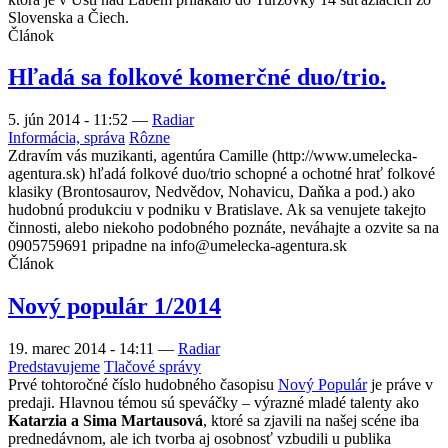
Slovenska a Čiech.
Článok
Hľadá sa folkové komerčné duo/trio.
5. jún 2014 - 11:52
—
Radiar
Informácia, správa
Rôzne
Zdravím vás muzikanti, agentúra Camille (http://www.umelecka-
agentura.sk) hľadá folkové duo/trio schopné a ochotné hrať folkové
klasiky (Brontosaurov, Nedvědov, Nohavicu, Daňka a pod.) ako
hudobnú produkciu v podniku v Bratislave. Ak sa venujete takejto
činnosti, alebo niekoho podobného poznáte, neváhajte a ozvite sa na
0905759691 pripadne na info@umelecka-agentura.sk
Článok
Nový populár 1/2014
19. marec 2014 - 14:11
—
Radiar
Predstavujeme
Tlačové správy
Prvé tohtoročné číslo hudobného časopisu
Nový Populár
je práve v
predaji. Hlavnou témou sú speváčky – výrazné mladé talenty ako
Katarzia a Sima Martausová
, ktoré sa zjavili na našej scéne iba
prednedávnom, ale ich tvorba aj osobnosť vzbudili u publika