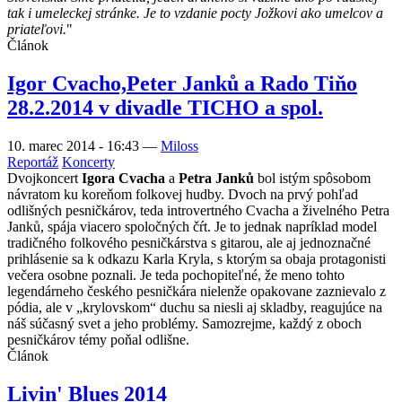
tak i umeleckej stránke. Je to vzdanie pocty Jožkovi ako umelcov a
priateľovi.
"
Článok
Igor Cvacho,Peter Janků a Rado Tiňo
28.2.2014 v divadle TICHO a spol.
10. marec 2014 - 16:43
—
Miloss
Reportáž
Koncerty
Dvojkoncert
Igora Cvacha
a
Petra Janků
bol istým spôsobom
návratom ku koreňom folkovej hudby. Dvoch na prvý pohľad
odlišných pesničkárov, teda introvertného Cvacha a živelného Petra
Janků, spája viacero spoločných čŕt. Je to jednak napríklad model
tradičného folkového pesničkárstva s gitarou, ale aj jednoznačné
prihlásenie sa k odkazu Karla Kryla, s ktorým sa obaja protagonisti
večera osobne poznali. Je teda pochopiteľné, že meno tohto
legendárneho českého pesničkára nielenže opakovane zaznievalo z
pódia, ale v „krylovskom“ duchu sa niesli aj skladby, reagujúce na
náš súčasný svet a jeho problémy. Samozrejme, každý z oboch
pesničkárov témy poňal odlišne.
Článok
Livin' Blues 2014