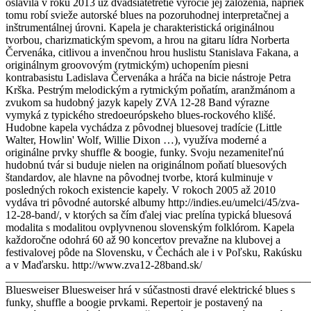
oslávila v roku 2013 už dvadsiatetretie výročie jej založenia, napriek
tomu robí svieže autorské blues na pozoruhodnej interpretačnej a
inštrumentálnej úrovni. Kapela je charakteristická originálnou
tvorbou, charizmatickým spevom, a hrou na gitaru lídra Norberta
Červenáka, citlivou a invenčnou hrou huslistu Stanislava Fakana, a
originálnym groovovým (rytmickým) uchopením piesni
kontrabasistu Ladislava Červenáka a hráča na bicie nástroje Petra
Krška. Pestrým melodickým a rytmickým poňatím, aranžmánom a
zvukom sa hudobný jazyk kapely ZVA 12-28 Band výrazne
vymyká z typického stredoeurópskeho blues-rockového klišé.
Hudobne kapela vychádza z pôvodnej bluesovej tradície (Little
Walter, Howlin' Wolf, Willie Dixon …), využíva moderné a
originálne prvky shuffle & boogie, funky. Svoju nezameniteľnú
hudobnú tvár si buduje nielen na originálnom poňatí bluesových
štandardov, ale hlavne na pôvodnej tvorbe, ktorá kulminuje v
posledných rokoch existencie kapely. V rokoch 2005 až 2010
vydáva tri pôvodné autorské albumy http://indies.eu/umelci/45/zva-
12-28-band/, v ktorých sa čím ďalej viac prelína typická bluesová
modalita s modalitou ovplyvnenou slovenským folklórom. Kapela
každoročne odohrá 60 až 90 koncertov prevažne na klubovej a
festivalovej pôde na Slovensku, v Čechách ale i v Poľsku, Rakúsku
a v Maďarsku. http://www.zva12-28band.sk/
_______________________________________________________
Bluesweiser Bluesweiser hrá v súčastnosti dravé elektrické blues s
funky, shuffle a boogie prvkami. Repertoir je postavený na