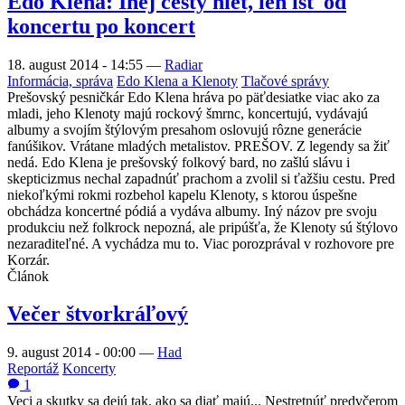
Edo Klena: Inej cesty niet, len ísť od
koncertu po koncert
18. august 2014 - 14:55
—
Radiar
Informácia, správa
Edo Klena a Klenoty
Tlačové správy
Prešovský pesničkár Edo Klena hráva po päťdesiatke viac ako za
mladi, jeho Klenoty majú rockový šmrnc, koncertujú, vydávajú
albumy a svojím štýlovým presahom oslovujú rôzne generácie
fanúšikov. Vrátane mladých metalistov. PREŠOV. Z legendy sa žiť
nedá. Edo Klena je prešovský folkový bard, no zašlú slávu i
skepticizmus nechal zapadnúť prachom a zvolil si ťažšiu cestu. Pred
niekoľkými rokmi rozbehol kapelu Klenoty, s ktorou úspešne
obchádza koncertné pódiá a vydáva albumy. Iný názov pre svoju
produkciu než folkrock nepozná, ale pripúšťa, že Klenoty sú štýlovo
nezaraditeľné. A vychádza mu to. Viac porozprával v rozhovore pre
Korzár.
Článok
Večer štvorkráľový
9. august 2014 - 00:00
—
Had
Reportáž
Koncerty
1
Veci a skutky sa dejú tak, ako sa diať majú... Nestretnúť predvčerom