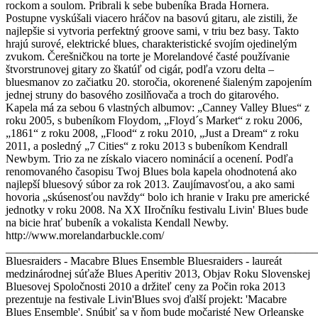
rockom a soulom. Pribrali k sebe bubeníka Brada Hornera.
Postupne vyskúšali viacero hráčov na basovú gitaru, ale zistili, že
najlepšie si vytvoria perfektný groove sami, v triu bez basy. Takto
hrajú surové, elektrické blues, charakteristické svojím ojedinelým
zvukom. Čerešničkou na torte je Morelandové časté používanie
štvorstrunovej gitary zo škatúľ od cigár, podľa vzoru delta –
bluesmanov zo začiatku 20. storočia, okorenené šialeným zapojením
jednej struny do basového zosilňovača a troch do gitarového.
Kapela má za sebou 6 vlastných albumov: „Canney Valley Blues“ z
roku 2005, s bubeníkom Floydom, „Floyd´s Market“ z roku 2006,
„1861“ z roku 2008, „Flood“ z roku 2010, „Just a Dream“ z roku
2011, a posledný „7 Cities“ z roku 2013 s bubeníkom Kendrall
Newbym. Trio za ne získalo viacero nominácií a ocenení. Podľa
renomovaného časopisu Twoj Blues bola kapela ohodnotená ako
najlepší bluesový súbor za rok 2013. Zaujímavosťou, a ako sami
hovoria „skúsenosťou navždy“ bolo ich hranie v Iraku pre americké
jednotky v roku 2008. Na XX IIročníku festivalu Livin' Blues bude
na bicie hrať bubeník a vokalista Kendall Newby.
http://www.morelandarbuckle.com/
_______________________________________________________
Bluesraiders - Macabre Blues Ensemble Bluesraiders - laureát
medzinárodnej súťaže Blues Aperitiv 2013, Objav Roku Slovenskej
Bluesovej Spoločnosti 2010 a držiteľ ceny za Počin roka 2013
prezentuje na festivale Livin'Blues svoj ďalší projekt: 'Macabre
Blues Ensemble'. Snúbiť sa v ňom bude močaristé New Orleanske