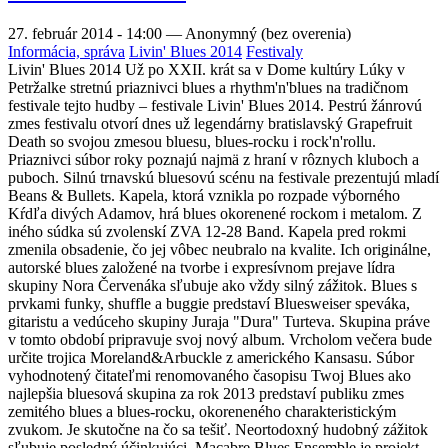
27. február 2014 - 14:00
—
Anonymný (bez overenia)
Informácia, správa
Livin' Blues 2014
Festivaly
Livin' Blues 2014 Už po XXII. krát sa v Dome kultúry Lúky v
Petržalke stretnú priaznivci blues a rhythm'n'blues na tradičnom
festivale tejto hudby – festivale Livin' Blues 2014. Pestrú žánrovú
zmes festivalu otvorí dnes už legendárny bratislavský Grapefruit
Death so svojou zmesou bluesu, blues-rocku i rock'n'rollu.
Priaznivci súbor roky poznajú najmä z hraní v rôznych kluboch a
puboch. Silnú trnavskú bluesovú scénu na festivale prezentujú mladí
Beans & Bullets. Kapela, ktorá vznikla po rozpade výborného
Kŕdľa divých Adamov, hrá blues okorenené rockom i metalom. Z
iného súdka sú zvolenskí ZVA 12-28 Band. Kapela pred rokmi
zmenila obsadenie, čo jej vôbec neubralo na kvalite. Ich originálne,
autorské blues založené na tvorbe i expresívnom prejave lídra
skupiny Nora Červenáka sľubuje ako vždy silný zážitok. Blues s
prvkami funky, shuffle a buggie predstaví Bluesweiser speváka,
gitaristu a vedúceho skupiny Juraja "Dura" Turteva. Skupina práve
v tomto období pripravuje svoj nový album. Vrcholom večera bude
určite trojica Moreland&Arbuckle z amerického Kansasu. Súbor
vyhodnotený čitateľmi renomovaného časopisu Twoj Blues ako
najlepšia bluesová skupina za rok 2013 predstaví publiku zmes
zemitého blues a blues-rocku, okoreneného charakteristickým
zvukom. Je skutočne na čo sa tešiť. Neortodoxný hudobný zážitok
sľubuje posledný účinkujúci. Macabre Blues Ensemble je projekt