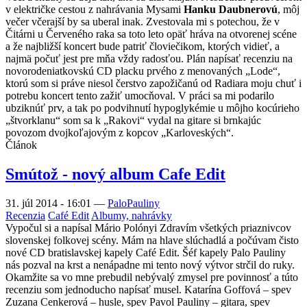
v električke cestou z nahrávania Mysami
Hanku Daubnerovú
, môj
večer včerajší by sa uberal inak. Zvestovala mi s potechou, že v
Čitárni u Červeného raka sa toto leto opäť hráva na otvorenej scéne
a že najbližší koncert bude patriť človiečikom, ktorých vidieť, a
najmä počuť jest pre mňa vždy radosťou. Plán napísať recenziu na
novorodeniatkovskú CD placku prvého z menovaných „Lode“,
ktorú som si práve niesol čerstvo zapožičanú od Radiara moju chuť i
potrebu koncert tento zažiť umocňoval. V práci sa mi podarilo
ubziknúť prv, a tak po podvihnutí hypoglykémie u môjho kocúrieho
„štvorklanu“ som sa k „Rakovi“ vydal na gitare si brnkajúc
povozom dvojkoľajovým z kopcov „Karloveských“.
Článok
Smútož - nový album Cafe Edit
31. júl 2014 - 16:01
—
PaloPauliny
Recenzia
Café Edit
Albumy, nahrávky
Vypočul si a napísal Mário Polónyi Zdravím všetkých priaznivcov
slovenskej folkovej scény. Mám na hlave slúchadlá a počúvam čisto
nové CD bratislavskej kapely Café Edit. Šéf kapely Palo Pauliny
nás pozval na krst a nenápadne mi tento nový výtvor strčil do ruky.
Okamžite sa vo mne prebudil nebývalý zmysel pre povinnosť a túto
recenziu som jednoducho napísať musel. Katarína Goffová – spev
Zuzana Cenkerová – husle, spev Pavol Pauliny – gitara, spev