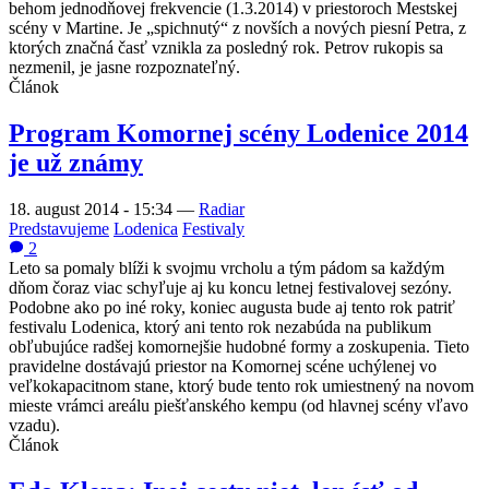
behom jednodňovej frekvencie (1.3.2014) v priestoroch Mestskej
scény v Martine. Je „spichnutý“ z novších a nových piesní Petra, z
ktorých značná časť vznikla za posledný rok. Petrov rukopis sa
nezmenil, je jasne rozpoznateľný.
Článok
Program Komornej scény Lodenice 2014
je už známy
18. august 2014 - 15:34
—
Radiar
Predstavujeme
Lodenica
Festivaly
2
Leto sa pomaly blíži k svojmu vrcholu a tým pádom sa každým
dňom čoraz viac schyľuje aj ku koncu letnej festivalovej sezóny.
Podobne ako po iné roky, koniec augusta bude aj tento rok patriť
festivalu Lodenica, ktorý ani tento rok nezabúda na publikum
obľubujúce radšej komornejšie hudobné formy a zoskupenia. Tieto
pravidelne dostávajú priestor na Komornej scéne uchýlenej vo
veľkokapacitnom stane, ktorý bude tento rok umiestnený na novom
mieste vrámci areálu piešťanského kempu (od hlavnej scény vľavo
vzadu).
Článok