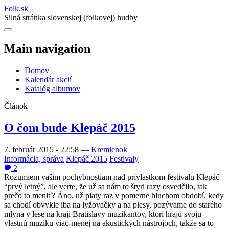
Folk
.
sk
Silná stránka slovenskej (folkovej) hudby
Main navigation
Domov
Kalendár akcií
Katalóg albumov
Článok
O čom bude Klepáč 2015
7. február 2015 - 22:58
—
Kremienok
Informácia, správa
Klepáč 2015
Festivaly
2
Rozumiem vašim pochybnostiam nad prívlastkom festivalu Klepáč
“prvý letný”, ale verte, že už sa nám to štyri razy osvedčilo, tak
prečo to meniť? Áno, už piaty raz v pomerne hluchom období, kedy
sa chodí obvykle iba na lyžovačky a na plesy, pozývame do starého
mlyna v lese na kraji Bratislavy muzikantov, ktorí hrajú svoju
vlastnú muziku viac-menej na akustických nástrojoch, takže sa to