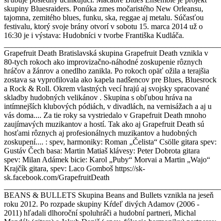
skupiny Bluesraiders. Ponúka zmes močaristého New Orleansu,
tajomna, zemitého blues, funku, ska, reggae aj metalu. Súčasťou
festivalu, ktorý svoje brány otvorí v sobotu 15. marca 2014 už o
16:30 je i výstava: Hudobníci v tvorbe Františka Kudláča.
_______________________________________________________
Grapefruit Death Bratislavská skupina Grapefruit Death vznikla v
80-tych rokoch ako improvizačno-náhodné zoskupenie rôznych
hráčov a žánrov a onedlho zanikla. Po rokoch opäť ožila a terajšia
zostava sa vyprofilovala ako kapela nadšencov pre Blues, Bluesrock
a Rock & Roll. Okrem vlastných vecí hrajú aj svojsky spracované
skladby hudobných velikánov . Skupina s obľubou hráva na
intímnejších klubových pódiách, v divadlách, na vernisážach a aj u
vás doma.... Za tie roky sa vystriedalo v Grapefruit Death mnoho
zaujímavých muzikantov a hostí. Tak ako aj Grapefruit Death sú
hosťami rôznych aj profesionálnych muzikantov a hudobných
zoskupení.... : spev, harmoniky: Roman „Čelista“ Csölle gitara spev:
Gustáv Čech basa: Martin Matiaš klávesy: Peter Dobrota gitara
spev: Milan Adámek bicie: Karol „Puby“ Morvai a Martin „Wajo“
Krajčík gitara, spev: Laco Gomboš https://sk-
sk.facebook.com/GrapefruitDeath
_______________________________________________________
BEANS & BULLETS Skupina Beans and Bullets vznikla na jeseň
roku 2012. Po rozpade skupiny Kŕdeľ divých Adamov (2006 -
2011) hľadali dlhoroční spoluhráči a hudobní partneri, Michal