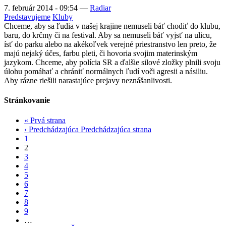
7. február 2014 - 09:54
—
Radiar
Predstavujeme
Kluby
Chceme, aby sa ľudia v našej krajine nemuseli báť chodiť do klubu,
baru, do krčmy či na festival. Aby sa nemuseli báť vyjsť na ulicu,
ísť do parku alebo na akékoľvek verejné priestranstvo len preto, že
majú nejaký účes, farbu pleti, či hovoria svojim materinským
jazykom. Chceme, aby polícia SR a ďalšie silové zložky plnili svoju
úlohu pomáhať a chrániť normálnych ľudí voči agresii a násiliu.
Aby rázne riešili narastajúce prejavy neznášanlivosti.
Stránkovanie
«
Prvá strana
‹ Predchádzajúca
Predchádzajúca strana
1
2
3
4
5
6
7
8
9
…