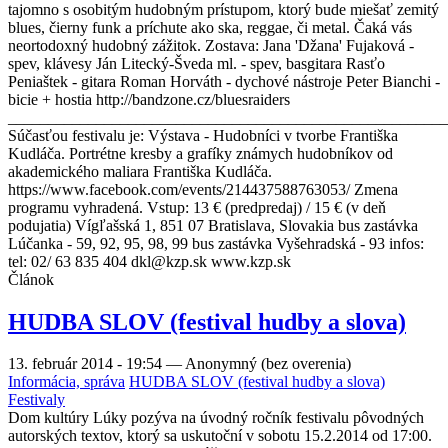
tajomno s osobitým hudobným prístupom, ktorý bude miešať zemitý
blues, čierny funk a príchute ako ska, reggae, či metal. Čaká vás
neortodoxný hudobný zážitok. Zostava: Jana 'Džana' Fujaková -
spev, klávesy Ján Litecký-Šveda ml. - spev, basgitara Rasťo
Peniaštek - gitara Roman Horváth - dychové nástroje Peter Bianchi -
bicie + hostia http://bandzone.cz/bluesraiders
_______________________________________________________
Súčasťou festivalu je: Výstava - Hudobníci v tvorbe Františka
Kudláča. Portrétne kresby a grafíky známych hudobníkov od
akademického maliara Františka Kudláča.
https://www.facebook.com/events/214437588763053/ Zmena
programu vyhradená. Vstup: 13 € (predpredaj) / 15 € (v deň
podujatia) Vígľašská 1, 851 07 Bratislava, Slovakia bus zastávka
Lúčanka - 59, 92, 95, 98, 99 bus zastávka Vyšehradská - 93 infos:
tel: 02/ 63 835 404 dkl@kzp.sk www.kzp.sk
Článok
HUDBA SLOV (festival hudby a slova)
13. február 2014 - 19:54
—
Anonymný (bez overenia)
Informácia, správa
HUDBA SLOV (festival hudby a slova)
Festivaly
Dom kultúry Lúky pozýva na úvodný ročník festivalu pôvodných
autorských textov, ktorý sa uskutoční v sobotu 15.2.2014 od 17:00.