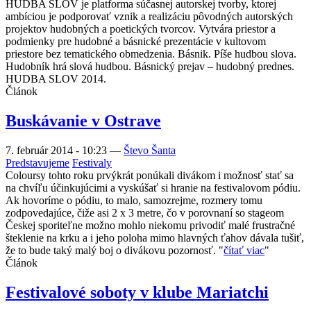
HUDBA SLOV je platforma súčasnej autorskej tvorby, ktorej
ambíciou je podporovať vznik a realizáciu pôvodných autorských
projektov hudobných a poetických tvorcov. Vytvára priestor a
podmienky pre hudobné a básnické prezentácie v kultovom
priestore bez tematického obmedzenia. Básnik. Píše hudbou slova.
Hudobník hrá slová hudbou. Básnický prejav – hudobný prednes.
HUDBA SLOV 2014.
Článok
Buskávanie v Ostrave
7. február 2014 - 10:23
—
Števo Šanta
Predstavujeme
Festivaly
Coloursy tohto roku prvýkrát ponúkali divákom i možnosť stať sa
na chvíľu účinkujúcimi a vyskúšať si hranie na festivalovom pódiu.
Ak hovoríme o pódiu, to malo, samozrejme, rozmery tomu
zodpovedajúce, čiže asi 2 x 3 metre, čo v porovnaní so stageom
Českej sporiteľne možno mohlo niekomu privodiť malé frustračné
šteklenie na krku a i jeho poloha mimo hlavných ťahov dávala tušiť,
že to bude taký malý boj o divákovu pozornosť. "
čítať viac
"
Článok
Festivalové soboty v klube Mariatchi