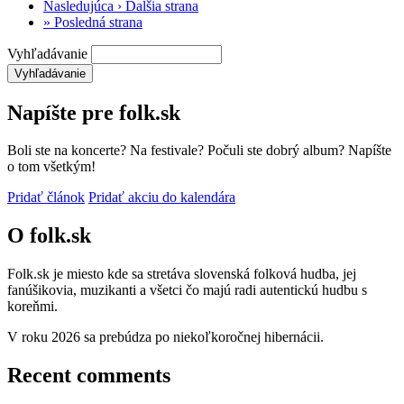
Nasledujúca ›
Ďalšia strana
»
Posledná strana
Vyhľadávanie
Napíšte pre folk.sk
Boli ste na koncerte? Na festivale? Počuli ste dobrý album? Napíšte
o tom všetkým!
Pridať článok
Pridať akciu do kalendára
O folk.sk
Folk.sk je miesto kde sa stretáva slovenská folková hudba, jej
fanúšikovia, muzikanti a všetci čo majú radi autentickú hudbu s
koreňmi.
V roku 2026 sa prebúdza po niekoľkoročnej hibernácii.
Recent comments