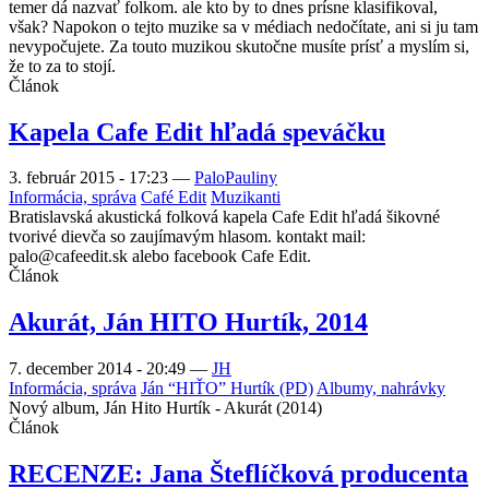
temer dá nazvať folkom. ale kto by to dnes prísne klasifikoval,
však? Napokon o tejto muzike sa v médiach nedočítate, ani si ju tam
nevypočujete. Za touto muzikou skutočne musíte prísť a myslím si,
že to za to stojí.
Článok
Kapela Cafe Edit hľadá speváčku
3. február 2015 - 17:23
—
PaloPauliny
Informácia, správa
Café Edit
Muzikanti
Bratislavská akustická folková kapela Cafe Edit hľadá šikovné
tvorivé dievča so zaujímavým hlasom. kontakt mail:
palo@cafeedit.sk alebo facebook Cafe Edit.
Článok
Akurát, Ján HITO Hurtík, 2014
7. december 2014 - 20:49
—
JH
Informácia, správa
Ján “HIŤO” Hurtík (PD)
Albumy, nahrávky
Nový album, Ján Hito Hurtík - Akurát (2014)
Článok
RECENZE: Jana Šteflíčková producenta