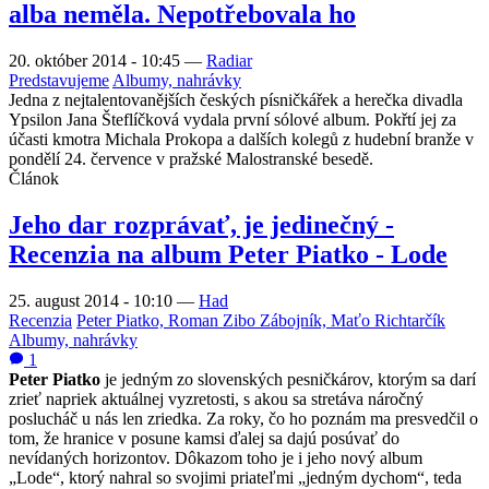
alba neměla. Nepotřebovala ho
20. október 2014 - 10:45
—
Radiar
Predstavujeme
Albumy, nahrávky
Jedna z nejtalentovanějších českých písničkářek a herečka divadla
Ypsilon Jana Šteflíčková vydala první sólové album. Pokřtí jej za
účasti kmotra Michala Prokopa a dalších kolegů z hudební branže v
pondělí 24. července v pražské Malostranské besedě.
Článok
Jeho dar rozprávať, je jedinečný -
Recenzia na album Peter Piatko - Lode
25. august 2014 - 10:10
—
Had
Recenzia
Peter Piatko, Roman Zibo Zábojník, Maťo Richtarčík
Albumy, nahrávky
1
Peter Piatko
je jedným zo slovenských pesničkárov, ktorým sa darí
zrieť napriek aktuálnej vyzretosti, s akou sa stretáva náročný
poslucháč u nás len zriedka. Za roky, čo ho poznám ma presvedčil o
tom, že hranice v posune kamsi ďalej sa dajú posúvať do
nevídaných horizontov. Dôkazom toho je i jeho nový album
„Lode“, ktorý nahral so svojimi priateľmi „jedným dychom“, teda