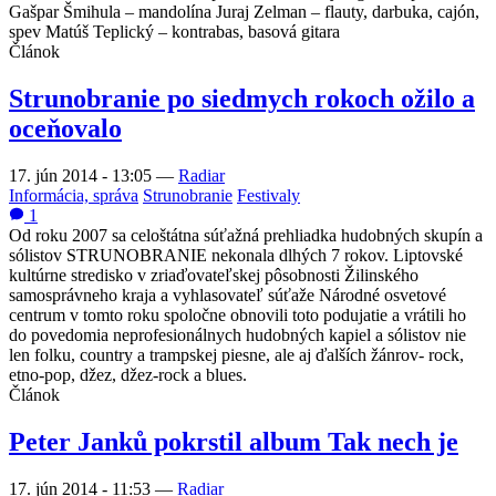
Gašpar Šmihula – mandolína Juraj Zelman – flauty, darbuka, cajón,
spev Matúš Teplický – kontrabas, basová gitara
Článok
Strunobranie po siedmych rokoch ožilo a
oceňovalo
17. jún 2014 - 13:05
—
Radiar
Informácia, správa
Strunobranie
Festivaly
1
Od roku 2007 sa celoštátna súťažná prehliadka hudobných skupín a
sólistov
STRUNOBRANIE
nekonala dlhých 7 rokov. Liptovské
kultúrne stredisko v zriaďovateľskej pôsobnosti Žilinského
samosprávneho kraja a vyhlasovateľ súťaže Národné osvetové
centrum v tomto roku spoločne obnovili toto podujatie a vrátili ho
do povedomia neprofesionálnych hudobných kapiel a sólistov nie
len folku, country a trampskej piesne, ale aj ďalších žánrov- rock,
etno-pop, džez, džez-rock a blues.
Článok
Peter Janků pokrstil album Tak nech je
17. jún 2014 - 11:53
—
Radiar