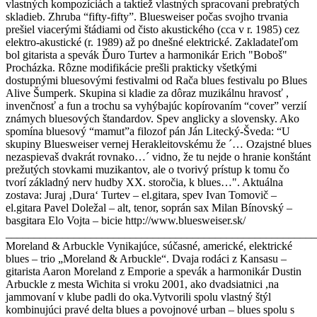
vlastných kompozíciách a taktiež vlastných spracovaní prebratých
skladieb. Zhruba “fifty-fifty”. Bluesweiser počas svojho trvania
prešiel viacerými štádiami od čisto akustického (cca v r. 1985) cez
elektro-akustické (r. 1989) až po dnešné elektrické. Zakladateľom
bol gitarista a spevák Ďuro Turtev a harmonikár Erich "Boboš"
Procházka. Rôzne modifikácie prešli prakticky všetkými
dostupnými bluesovými festivalmi od Rača blues festivalu po Blues
Alive Šumperk. Skupina si kladie za dôraz muzikálnu hravosť ,
invenčnosť a fun a trochu sa vyhýbajúc kopírovaním “cover” verzií
známych bluesových štandardov. Spev anglicky a slovensky. Ako
spomína bluesový “mamut”a filozof pán Ján Litecký-Šveda: “U
skupiny Bluesweiser vernej Herakleitovskému že ´… Ozajstné blues
nezaspievaš dvakrát rovnako…´ vidno, že tu nejde o hranie konštánt
prežutých stovkami muzikantov, ale o tvorivý prístup k tomu čo
tvorí základný nerv hudby XX. storočia, k blues…". Aktuálna
zostava: Juraj ‚Dura‘ Turtev – el.gitara, spev Ivan Tomovič –
el.gitara Pavel Doležal – alt, tenor, soprán sax Milan Bínovský –
basgitara Elo Vojta – bicie http://www.bluesweiser.sk/
_______________________________________________________
Moreland & Arbuckle Vynikajúce, súčasné, americké, elektrické
blues – trio „Moreland & Arbuckle“. Dvaja rodáci z Kansasu –
gitarista Aaron Moreland z Emporie a spevák a harmonikár Dustin
Arbuckle z mesta Wichita si vroku 2001, ako dvadsiatnici ,na
jammovaní v klube padli do oka.Vytvorili spolu vlastný štýl
kombinujúci pravé delta blues a povojnové urban – blues spolu s