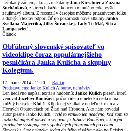
nečakaný záujem, ako aj zrelé dámy
Jana Kirschner
a
Zuzana
Suchánková
, z ktorých každej koncom minulého roka vyšiel
zaujímavý album. Z recenzií v časopise môžeme priaznivcom folku
a dobrých textov odporučiť do pozornosti nové albumy
Janka
Svetlana Majerčíka, Jitky Šuranskej, Tady To Máš, Silo a
Lampa svieť
...
Článok
Obľúbený slovenský spisovateľ vo
videoklipe čoraz populárnejšieho
pesničkára Janka Kulicha a skupiny
Kolegium.
17. marec 2014 - 11:20
—
Radiar
Predstavujeme
Janko Kulich
Albumy, nahrávky
Len nedávno napísal textár a hudobník
Janko Kulich
pieseň, ktorú
venoval
Jozefovi Banášovi
, pričom ide o umeleckú reakciu na
knižný bestseler
Kód 1
. Klip k nej vznikal v nedeľu 9. marca v
Horných Opatovciach pri Žiari nad Hronom. Ako nám povedal
autor piesne Janko Kulich, "
celé to vzniklo len nedávno, keď som sa
rozhodol napísať pieseň a venovať ju Jožkovi Banášovi, s ktorým
pravidelne vystupujeme v spoločných programoch po celom
Slovensku. Sme priatelia, jeden druhého si vážime ako po ľudskej